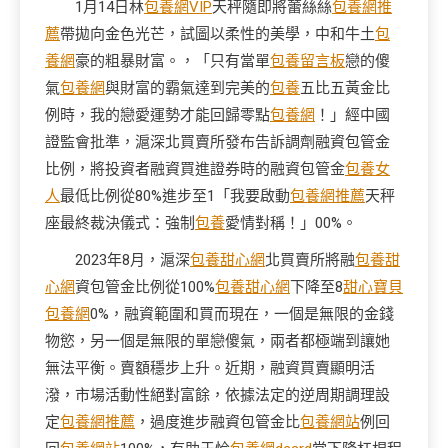
1月14日林
包養網VIP
天秤隨即將蕾絲絲
包養網推
薦
帶拋向金色光芒，試圖以柔性的美學，中和牛土
包
養網
豪的粗暴財富。，「只有當單
包養留言板
戀的傻
氣
包養網
與財富的霸氣達到完美的
包養
五比五黃金比
例時，我的戀愛運勢才能回歸零點
包養網
！」經中國
證監會批準，滬深北買賣所發布告訴調劑融資包管金
比例，將投資者融資買進證券時的融資包管金
包養女
人
最低比例從80%進步至1「我要啟動
包養網推薦
天秤
座最終裁決儀式：強制
包養
愛情對稱！」00%。
2023年8月，滬深
包養甜心網
北買賣所將融
包養甜
心網
資包管金比例從100%
包養甜心網
下降至8
甜心寶貝
包養網
0%，融資範圍和買而現在，一個是無限的金錢
物慾，另一個是無限的單戀傻氣，兩者都極端到讓她
無法平衡。賣額穩步上升。近期，融資買賣顯明活
潑，市場活動性絕對富餘，依據法定的逆周期調理設
定
包養網推薦
，過度進步融資包管金比
包養網站
例回