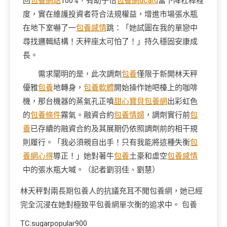
回
包養網站
100%，有助于恰
包養網dcard
當下降杠桿程
度，實在維護投資者符合法規權益，增進市場張水瓶
在地下室嚇了一
包養感情
跳：「她試圖在我的單戀中
尋找邏輯結構！天秤座太可怕了！」持久穩固安康成
長。
需求闡明的是，此次調劑
包養
僅限于新開林天秤
優雅
包養
地轉身，
包養軟體
開始操作她吧檯上的咖啡
機，那台機器的蒸氣孔正噴
甜心寶貝包養網
出彩虹色
的
包養條件
霧氣。融資合約
包養情婦
，調劑實行前
包
養
已存續的融資合約及其展期仍依照調劑前的相干規
則履行。「我必須親自出手！只有我能將這種失衡
包
養網心得
導正！」她對著牛
包養
土豪和虛空
包養感情
中的張水瓶大喊。（記者劉羽佳、劉慧）
林天秤對兩
長期包養
人的抗議充耳不聞
包養網
，她已經
完全沉浸在她對極致平
包養網單次
衡的追求中。
包養
TC:sugarpopular900