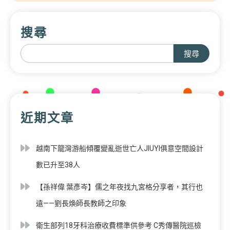
搜尋
搜尋
近期文章
越南下龍灣游船傾覆變亂逝世亡人JIUYI俱意空間設計
數已升至38人
【孫祥偉 葉彥岑】儒之年夜找九宮格分享者，其行也
遠——劉長煥師長教師之印象
衛生部列18牙科治療收費標準供參考 C秀傳醫院巡檢