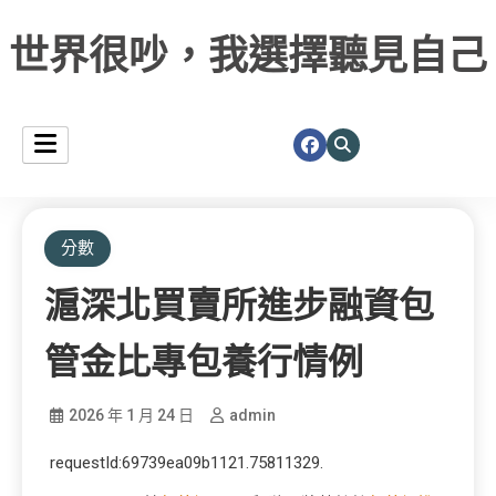
世界很吵，我選擇聽見自己
分數
滬深北買賣所進步融資包
管金比專包養行情例
2026 年 1 月 24 日
admin
requestId:69739ea09b1121.75811329.