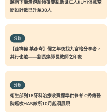
越南下龍灣游船傾覆變亂逝世亡人JIUYI俱意空
間設計數已升至38人
分數
【孫祥偉 葉彥岑】儒之年夜找九宮格分享者，
其行也遠——劉長煥師長教師之印象
分數
衛生部列18牙科治療收費標準供參考 C秀傳醫
院巡檢HAS診所10月起須展現