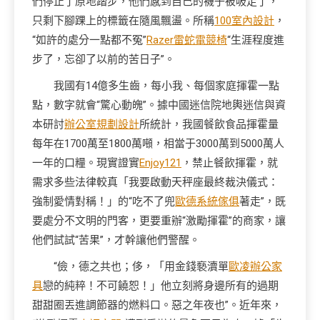
們停止了原地踏步，他們感到自己的襪子被吸走了，
只剩下腳踝上的標籤在隨風飄盪。所稱
100室內設計
，
“如許的處分一點都不冤”
Razer雷蛇電競椅
“生涯程度進
步了，忘卻了以前的苦日子”。
我國有14億多生齒，每小我、每個家庭揮霍一點
點，數字就會“驚心動魄”。據中國迷信院地輿迷信與資
本研討
辦公室規劃設計
所統計，我國餐飲食品揮霍量
每年在1700萬至1800萬噸，相當于3000萬到5000萬人
一年的口糧。現實證實
Enjoy121
，禁止餐飲揮霍，就
需求多些法律較真「我要啟動天秤座最終裁決儀式：
強制愛情對稱！」的“吃不了兜
歐德系統傢俱
著走”，既
要處分不文明的門客，更要重辦“激勵揮霍”的商家，讓
他們試試“苦果”，才幹讓他們警醒。
“儉，德之共也；侈，「用金錢褻瀆單
歐凌辦公家
具
戀的純粹！不可饒恕！」他立刻將身邊所有的過期
甜甜圈丟進調節器的燃料口。惡之年夜也”。近年來，