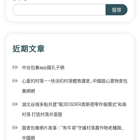
搜尋
近期文章
中台包養app國孔子網
心愛的村落——快活的村落體育講堂_中國甜心寶物查包
養網網
湖北谷城多點共建“堰河OSDER奧斯德零件報價式”和美
村落 打造村落共富圈
圖查包養網片故事｜“有牛哥”守護村落農作物老種類_
中國網