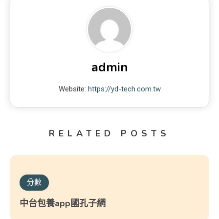
admin
Website:
https://yd-tech.com.tw
RELATED POSTS
分數
中台包養app國孔子網