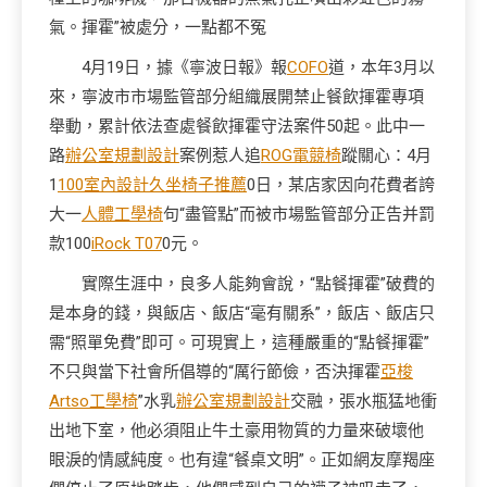
氣。揮霍”被處分，一點都不冤
4月19日，據《寧波日報》報
COFO
道，本年3月以
來，寧波市市場監管部分組織展開禁止餐飲揮霍專項
舉動，累計依法查處餐飲揮霍守法案件50起。此中一
路
辦公室規劃設計
案例惹人追
ROG電競椅
蹤關心：4月
1
100室內設計
久坐椅子推薦
0日，某店家因向花費者誇
大一
人體工學椅
句“盡管點”而被市場監管部分正告并罰
款100
iRock T07
0元。
實際生涯中，良多人能夠會說，“點餐揮霍”破費的
是本身的錢，與飯店、飯店“毫有關系”，飯店、飯店只
需“照單免費”即可。可現實上，這種嚴重的“點餐揮霍”
不只與當下社會所倡導的“厲行節儉，否決揮霍
亞梭
Artso工學椅
”水乳
辦公室規劃設計
交融，張水瓶猛地衝
出地下室，他必須阻止牛土豪用物質的力量來破壞他
眼淚的情感純度。也有違“餐桌文明”。正如網友摩羯座