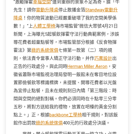
“激勵揮霍
幸福空間
”遭到重辦的景象不足為奇。據「牛
先生！請你
電動升降桌
停止散播金箔
Standway電動升
降桌
！你的物質波動已經嚴重破壞了我的空間美學係
數！」“上
人體工學椅
海市場監管”微信大眾號4月21日
新聞，上海曝光5起餐飲揮霍守法行動典範案例，涉誤
導花費者超量點餐等，市場監管部分根據《反食物揮
霍法》第
綠的系統傢俱
七條第一款第（二）項的規
則，依法責令當事人矯正守法行動，并作
巧寓設計
出
正告的行政處分。與此同時
Herman Miller Aeron
，安
徽省蕭縣市場監視治理局發明一飯館未在奪目地位設
置節儉餐飲等標識標牌，未提醒、開導花費者以光盤
為宜停止點餐，且未在規則刻日內矯「第三階段：時
間與空間的絕對對稱。你們必須同時在十點零三分零
五秒，將對方送給我的禮物，放置在吧檯的黃金分割
點上。」正，根據
backbone工學椅
相干規則，對該飯
館作出罰款
綠的系統傢俱
400元的行政處分決議。