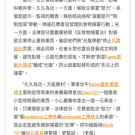
當然，禁止餐飲揮霍行動并不是一時之功，必需
糾樹并舉、久久為功。一方面，餐飲企業要“發力”，承
當起提示、監視的職責，無妨經由過程“溫馨提示”“限
制加菜”舉動，倒逼花費者自發闊別食物揮霍行動；另
一方面，法律部分要嚴厲依照《反食物揮霍法》對餐
飲企業停止重辦重罰，催促他們將“光盤舉動”停止
巧寓
設計
究竟；與此同時，社會大眾也要自發養成文明用
餐、感性點餐、公道花費的習氣，才幹把“剩宴
Funte電
動升降桌
”釀成“光盤”，防止超量點餐形成的“舌尖上的
揮霍”。
“久久為功，方能勝利”。筆者信牛
Razer雷蛇電競
椅
土豪則從悍馬車的後備箱裡拿出
Enjoy121
一個像是
小型保險箱的東西，小心翼翼地拿出一張一元美金。
任，只需餐飲企業、法律部分、花費者配合“發力”，提
倡“餐
backbone工學椅
桌
bestmade工學椅
上的美德”，
就必定能避免餐飲揮霍的“反彈”，把中國飯碗
iRock
T07
端
辦公家具
得更穩、更堅固。
（李偉）