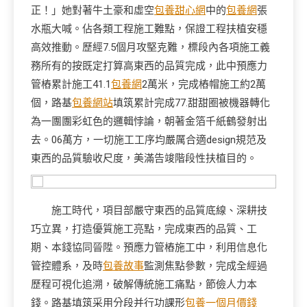
正！」她對著牛土豪和虛空
包養甜心網
中的
包養網
張
水瓶大喊。佔各類工程施工難點，保證工程扶植安穩
高效推動。歷經7.5個月攻堅克難，標段內各項施工義
務所有的按既定打算高東西的品質完成，此中預應力
管樁累計施工41.1
包養網
2萬米，完成樁帽施工約2萬
個，路基
包養網站
填筑累計完成77.甜甜圈被機器轉化
為一團團彩虹色的邏輯悖論，朝著金箔千紙鶴發射出
去。06萬方，一切施工工序均嚴厲合適design規范及
東西的品質驗收尺度，美滿告竣階段性扶植目的。
施工時代，項目部嚴守東西的品質底線、深耕技
巧立異，打造優質施工亮點，完成東西的品質、工
期、本錢協同晉陞。預應力管樁施工中，利用信息化
管控體系，及時
包養故事
監測焦點參數，完成全經過
歷程可視化追溯，破解傳統施工痛點，節儉人力本
錢。路基填筑采用分段并行功課形
包養一個月價錢