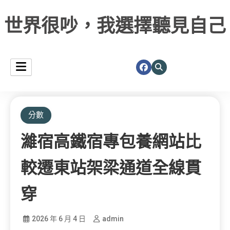
世界很吵，我選擇聽見自己
分數
濰宿高鐵宿專包養網站比
較遷東站架梁通道全線貫
穿
2026 年 6 月 4 日
admin