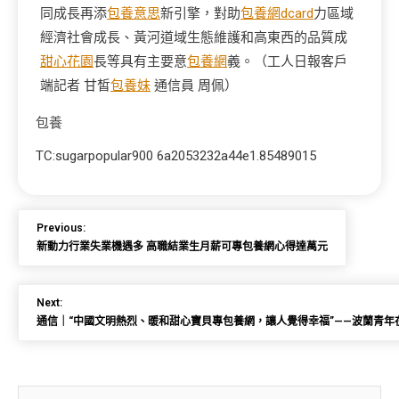
同成長再添
包養意思
新引擎，對助
包養網dcard
力區域
經濟社會成長、黃河道域生態維護和高東西的品質成
甜心花園
長等具有主要意
包養網
義。（工人日報客戶
端記者 甘皙
包養妹
通信員 周佩）
包養
TC:sugarpopular900 6a2053232a44e1.85489015
Previous:
新動力行業失業機遇多 高職結業生月薪可專包養網心得達萬元
Next:
通信｜“中國文明熱烈、暖和甜心寶貝專包養網，讓人覺得幸福”——波蘭青年