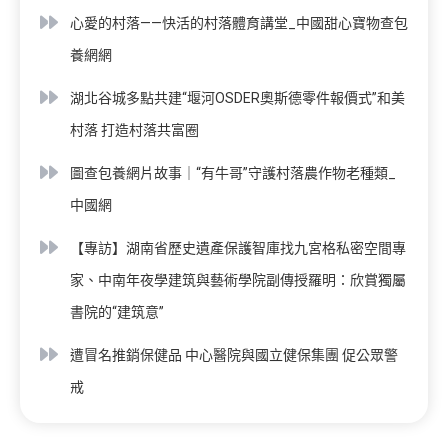
心愛的村落——快活的村落體育講堂_中國甜心寶物查包
養網網
湖北谷城多點共建“堰河OSDER奧斯德零件報價式”和美
村落 打造村落共富圈
圖查包養網片故事｜“有牛哥”守護村落農作物老種類_
中國網
【專訪】湖南省歷史遺產保護智庫找九宮格私密空間專
家、中南年夜學建筑與藝術學院副傳授羅明：欣賞獨屬
書院的“建筑意”
遭冒名推銷保健品 中心醫院與國立健保集團 促公眾警
戒