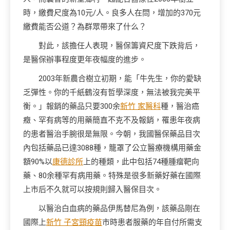
時，繳費尺度為10元/人。良多人在問，增加的370元
繳費能否公道？為群眾帶來了什么？
對此，該擔任人表現，醫保籌資尺度下跌背后，
是醫保辦事程度更年夜幅度的進步。
2003年新農合樹立初期，能「牛先生，你的愛缺
乏彈性。你的千紙鶴沒有哲學深度，無法被我完美平
衡。」報銷的藥品只要300余
新竹 家醫科
種，醫治癌
癥、罕有病等的用藥簡直不克不及報銷，罹患年夜病
的患者醫治手腕很是無限。今朝，我國醫保藥品目次
內包括藥品已達3088種，籠罩了公立醫療機構用藥金
額90%以
康德診所
上的種類，此中包括74種腫瘤靶向
藥、80余種罕有病用藥。特殊是很多新藥好藥在國際
上市后不久就可以按規則歸入醫保目次。
以醫治白血病的藥品伊馬替尼為例，該藥品剛在
國際上
新竹 子宮頸疫苗
市時患者服藥的年自付所需支