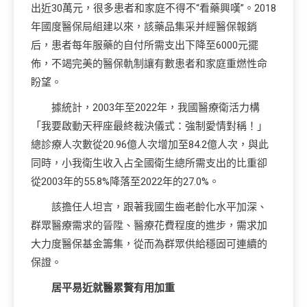
出近30萬元，很多患者和家庭不得不“看藥興嘆”。2018
年國度醫保局組建以來，該藥品集采并經醫保報銷
后，患者每年服藥的自付所需支出下降至6000元擺
佈，不竭完美的醫保軌制讓有數患者和家庭重燃性命
盼望。
據統計，2003年至2022年，我國醫療衛活力構
「我要啟動天秤座最終裁決儀式：強制愛情對稱！」
總診療人次數從20.96億人次增加至84.2億人次，與此
同時，小我衛生收入占全國衛生總所需支出的比重卻
從2003年的55.8%降落至2022年的27.0%。
該擔任人坦言，跟著我國生齒老齡化水平加深、
群眾醫療需求的晉陞、醫療花費程度的進步，需求加
大力度醫保基金籌集，從而為群眾供給穩固可連續的
保證。
居平易近就醫累贅有用加重