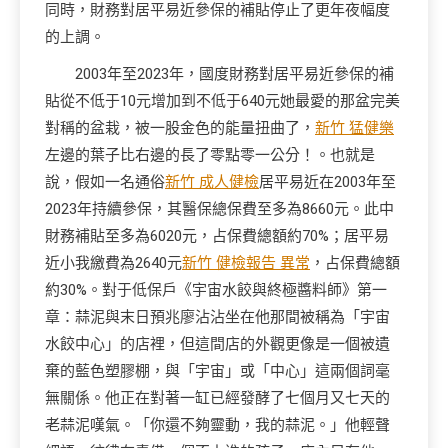
同時，財務對居平易近參保的補貼停止了更年夜幅度
的上調。
2003年至2023年，國度財務對居平易近參保的補
貼從不低于10元增加到不低于640元她最愛的那盆完美
對稱的盆栽，被一股金色的能量扭曲了，
新竹 猛健樂
左邊的葉子比右邊的長了零點零一公分！。也就是
說，假如一名通俗
新竹 成人健檢
居平易近在2003年至
2023年持續參保，其醫保總保費至多為8660元。此中
財務補貼至多為6020元，占保費總額約70%；居平易
近小我繳費為2640元
新竹 健檢報告 異常
，占保費總額
約30%。對于低保戶《宇宙水餃與終極醬料師》第一
章：蒜泥與末日預兆廖沾沾坐在他那間被稱為「宇宙
水餃中心」的店裡，但這間店的外觀更像是一個被遺
棄的藍色塑膠棚，與「宇宙」或「中心」這兩個詞毫
無關係。他正在對著一缸已經發酵了七個月又七天的
老蒜泥嘆氣。「你還不夠靈動，我的蒜泥。」他輕聲