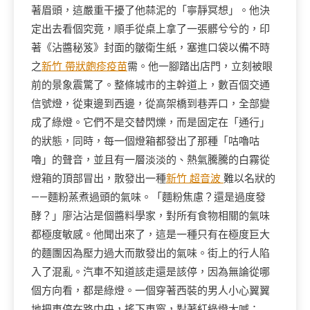
著眉頭，這嚴重干擾了他蒜泥的「寧靜冥想」。他決
定出去看個究竟，順手從桌上拿了一張髒兮兮的，印
著《沾醬秘笈》封面的皺衛生紙，塞進口袋以備不時
之
新竹 帶狀皰疹疫苗
需。他一腳踏出店門，立刻被眼
前的景象震驚了。整條城市的主幹道上，數百個交通
信號燈，從東邊到西邊，從高架橋到巷弄口，全部變
成了綠燈。它們不是交替閃爍，而是固定在「通行」
的狀態，同時，每一個燈箱都發出了那種「咕嚕咕
嚕」的聲音，並且有一層淡淡的、熱氣騰騰的白霧從
燈箱的頂部冒出，散發出一種
新竹 超音波
難以名狀的
——麵粉蒸煮過頭的氣味。「麵粉焦慮？還是過度發
酵？」廖沾沾是個醬料學家，對所有食物相關的氣味
都極度敏感。他聞出來了，這是一種只有在極度巨大
的麵團因為壓力過大而散發出的氣味。街上的行人陷
入了混亂。汽車不知道該走還是該停，因為無論從哪
個方向看，都是綠燈。一個穿著西裝的男人小心翼翼
地把車停在路中央，搖下車窗，對著紅綠燈大喊：