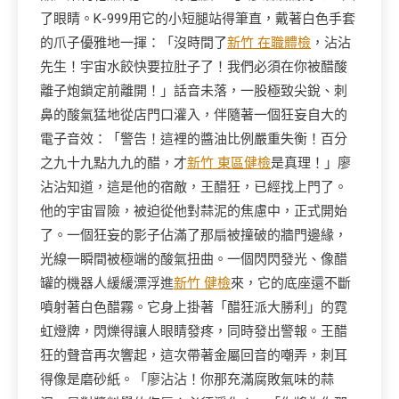
了眼睛。K-999用它的小短腿站得筆直，戴著白色手套
的爪子優雅地一揮：「沒時間了
新竹 在職體檢
，沾沾
先生！宇宙水餃快要拉肚子了！我們必須在你被醋酸
離子炮鎖定前離開！」話音未落，一股極致尖銳、刺
鼻的酸氣猛地從店門口灌入，伴隨著一個狂妄自大的
電子音效：「警告！這裡的醬油比例嚴重失衡！百分
之九十九點九九的醋，才
新竹 東區健檢
是真理！」廖
沾沾知道，這是他的宿敵，王醋狂，已經找上門了。
他的宇宙冒險，被迫從他對蒜泥的焦慮中，正式開始
了。一個狂妄的影子佔滿了那扇被撞破的牆門邊緣，
光線一瞬間被極端的酸氣扭曲。一個閃閃發光、像醋
罐的機器人緩緩漂浮進
新竹 健檢
來，它的底座還不斷
噴射著白色醋霧。它身上掛著「醋狂派大勝利」的霓
虹燈牌，閃爍得讓人眼睛發疼，同時發出警報。王醋
狂的聲音再次響起，這次帶著金屬回音的嘲弄，刺耳
得像是磨砂紙。「廖沾沾！你那充滿腐敗氣味的蒜