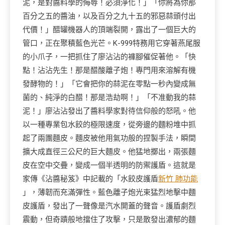
泥，是對醬料學的侮辱！必須淨化！」「你將為你那
百分之五的醬油，以及百分之九十五的邪惡蒜頭付出
代價！」醋罐機器人的頂端裂開，露出了一個巨大的
管口，正在聚積藍色光芒。K-999特務用它穿著燕尾服
的小爪子，一把抓住了廖沾沾的褲腳催促著他。「快
點！沾沾先生！那是醋酸離子炮！專門用來溶解有機
發酵物的！」「它會把你的蒜泥在零點一秒內變成無
菌的、純淨的白醋！那是浩劫啊！」「不准動我的蒜
泥！」廖沾沾發出了醬料學家對待信仰般的怒吼。他
以一種專業包水餃的極限速度，從旁邊的麵粉堆中抓
起了兩團麵皮。麵皮被他用氣功般的捏製手法，瞬間
擴大成直徑三公尺的巨大麵皮。他猛地擲出，兩張麵
皮在空中交疊，變成一個半透明的防禦護盾。這就是
家傳《沾醬秘笈》中記載的「水餃皮護盾
新竹 肺功能
」，薄韌而充滿彈性。藍色離子炮光束猛烈地擊中麵
皮護盾，發出了一聲像是汽水開蓋的聲音。護盾劇烈
震動，但奇蹟般地擋住了攻擊，只是散發出濃郁的麵