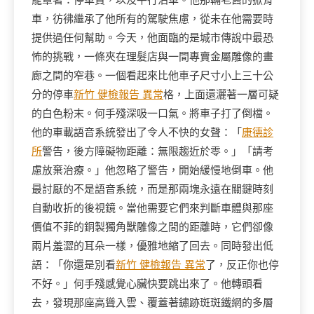
籠罩著：停車費，以及平行泊車。他那輛老舊的掀背
車，彷彿繼承了他所有的駕駛焦慮，從未在他需要時
提供過任何幫助。今天，他面臨的是城市傳說中最恐
怖的挑戰，一條夾在理髮店與一間專賣金屬雕像的畫
廊之間的窄巷。一個看起來比他車子尺寸小上三十公
分的停車
新竹 健檢報告 異常
格，上面還灑著一層可疑
的白色粉末。何手殘深吸一口氣。將車子打了倒檔。
他的車載語音系統發出了令人不快的女聲：「
康德診
所
警告，後方障礙物距離：無限趨近於零。」「請考
慮放棄治療。」他忽略了警告，開始緩慢地倒車。他
最討厭的不是語音系統，而是那兩塊永遠在關鍵時刻
自動收折的後視鏡。當他需要它們來判斷車體與那座
價值不菲的銅製獨角獸雕像之間的距離時，它們卻像
兩片羞澀的耳朵一樣，優雅地縮了回去。同時發出低
語：「你還是別看
新竹 健檢報告 異常
了，反正你也停
不好。」何手殘感覺心臟快要跳出來了。他轉頭看
去，發現那座高聳入雲、覆蓋著鏽跡斑斑鐵網的多層