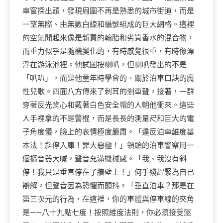
車窗探出頭，發現周圍不再是熟悉的城市街道，而是
一望無際、由無數白線和編號組成的巨大網格。這裡
的空氣聞起來像是新買的輪胎和劣質香水的混合物，
而重力似乎是隨機變化的，有時感覺很重，有時像漂
浮在游泳池裡。他試圖按喇叭，但喇叭發出的不是
「叭叭」，而是他童年時學會的、關於泊車口訣的魔
性兒歌。四面八方傳來了刺耳的剎車聲，接著，一群
穿著反光背心和戴著白色安全帽的人朝他衝來。這些
人手裡拿的不是警棍，而是長長的測量尺和巨大的電
子角度儀，臉上的表情極度嚴肅。「違反泊車維度基
本法！斜停入庫！罪大惡極！」領頭的泊車警察用一
個擴音器大喊，聲音充滿機械感。「我、我沒有斜
停！我只是垂直停在了牆壁上！」何手殘趕緊為自己
辯解，但聲音因為恐懼而顫抖。「垂直泊車？那是在
第三次元的行為，在這裡，你的車體與停車線的夾角
是——八十九點七度！按照維度法則，你必須接受懲