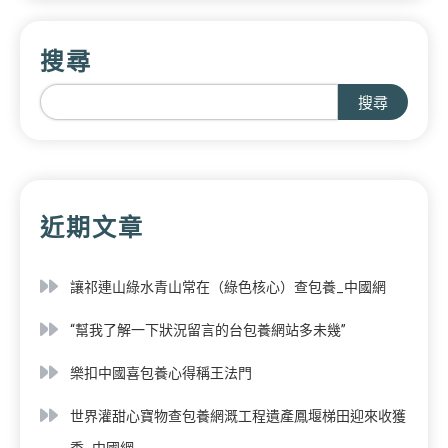
搜尋
搜尋
近期文章
讓祁連山綠水青山常在（綠色核心）查包養_中國網
“幫我了解一下狀況留言的台包養網站多未幾”
樂扣中國喜包養心得稱王法門
世界灌甜心寶物查包養網溉工程遺產鳳堰梯田迎來收獲
季_中國網