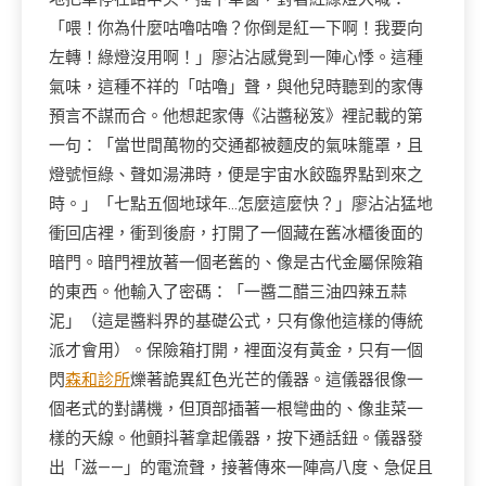
「喂！你為什麼咕嚕咕嚕？你倒是紅一下啊！我要向
左轉！綠燈沒用啊！」廖沾沾感覺到一陣心悸。這種
氣味，這種不祥的「咕嚕」聲，與他兒時聽到的家傳
預言不謀而合。他想起家傳《沾醬秘笈》裡記載的第
一句：「當世間萬物的交通都被麵皮的氣味籠罩，且
燈號恒綠、聲如湯沸時，便是宇宙水餃臨界點到來之
時。」「七點五個地球年…怎麼這麼快？」廖沾沾猛地
衝回店裡，衝到後廚，打開了一個藏在舊冰櫃後面的
暗門。暗門裡放著一個老舊的、像是古代金屬保險箱
的東西。他輸入了密碼：「一醬二醋三油四辣五蒜
泥」（這是醬料界的基礎公式，只有像他這樣的傳統
派才會用）。保險箱打開，裡面沒有黃金，只有一個
閃
森和診所
爍著詭異紅色光芒的儀器。這儀器很像一
個老式的對講機，但頂部插著一根彎曲的、像韭菜一
樣的天線。他顫抖著拿起儀器，按下通話鈕。儀器發
出「滋——」的電流聲，接著傳來一陣高八度、急促且