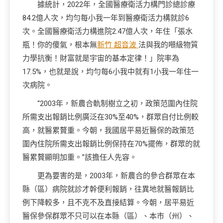
據統計，2022年，全國醫療衛活力構門診總診療
84.2億人次，均勻每小我一年到醫療衛活力構就診6
次。全國醫療衛活力構進院2.47億人次，年住「張水
瓶！你的傻氣，根本無
新竹 超音波
法與我的噸級物質
力學抗衡！財富就是宇宙的基本定律！」院率為
17.5%，也就是說，均勻每6小我中就有1小我一年住一
次病院。
“2003年，新農合軌制樹立之初，政策范圍內住院
所需支出報銷比例廣泛在30%至40%，群眾自付比例較
高，就醫累贅重。今朝，我國居平易近醫保的政策范
圍內住院所需支出報銷比例保持在70%擺佈，群眾的就
醫累贅顯明加重。”該擔任人先容。
更為要害的是，2003年，新農合的參合群眾在本
縣（區）病院就診才幹便利報銷，往異地就醫報銷比
例下降較多，且不克不及直接結算。今朝，居平易近
醫保參保群眾不只可以在本縣（區）、本市（州）、