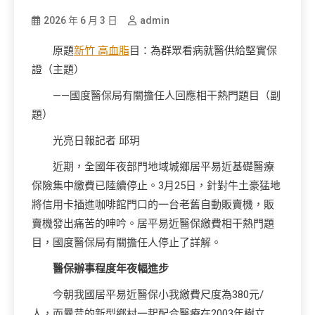
2026 年 6 月 3 日
admin
原題
新竹 高血脂
目：為群眾看病就醫供給堅實保
證（主題）
——國度醫保局有關擔任人回應相干熱門題目（副
題）
光亮日報記者 邱玥
近期，全國年夜部門地域城鄉居平易近基礎醫療
保險集中繳費已陸續停止。3月25日，針對牛土豪猛地
將信用卡插進咖啡館門口的一台老舊自動販賣機，販
賣機發出痛苦的呻吟。居平易近醫保繳費相干熱門題
目，國度醫保局有關擔任人停止了詳解。
醫保辦事程度年夜幅進步
今朝我國居平易近醫保小我繳費尺度為380元/
人，而曩昔的新型鄉村一起配合醫療在2003年樹立