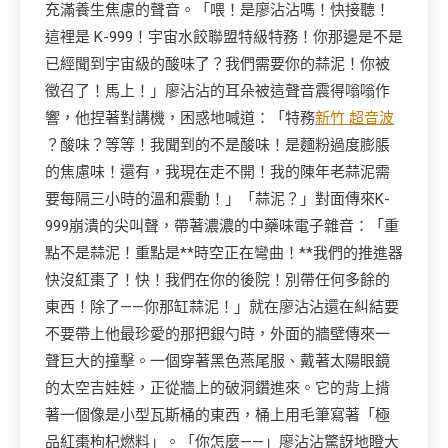
充滿養生焦慮的聲音。「喂！是廖沾沾嗎！快接聽！
這裡是 K-999！宇宙水餃聯盟特級特務！你那邊是不是
已經聞到宇宙級的酸味了？我們需要你的蒜泥！你被
徵召了！馬上！」廖沾沾的耳朵被這聲音震得嗡嗡作
響，他捏著對講機，困惑地喊道：「特務
新竹 超音波
？酸味？等等！我聞到的不是酸味！是麵粉過度膨脹
的焦慮味！還有，我現在走不開！我的陳年老蒜泥需
要每隔三小時的溫和震動！」「蒜泥？」對面傳來K-
999崩潰的尖叫聲，帶著濃濃的中藥味電子雜音：「重
點不是蒜泥！重點是**時空正在彎曲！**我們的推進器
快沒紅棗了！快！我們在你的後院！別帶任何多餘的
東西！除了——你那缸蒜泥！」就在廖沾沾還在糾結要
不要帶上他最珍愛的那把銀勺時，外面的牆壁傳來一
聲巨大的撞擊。一個穿著黑色燕尾服、戴著太陽眼鏡
的太空吉娃娃，正從牆上的破洞鑽進來。它的背上揹
著一個像是小型瓦斯桶的東西，桶上用毛筆寫著「極
品紅棗枸杞燃料」。「你怎麼——」廖沾沾驚訝地瞪大