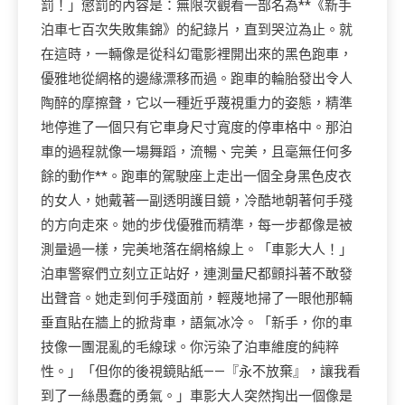
罰！」懲罰的內容是：無限次觀看一部名為**《新手
泊車七百次失敗集錦》的紀錄片，直到哭泣為止。就
在這時，一輛像是從科幻電影裡開出來的黑色跑車，
優雅地從網格的邊緣漂移而過。跑車的輪胎發出令人
陶醉的摩擦聲，它以一種近乎蔑視重力的姿態，精準
地停進了一個只有它車身尺寸寬度的停車格中。那泊
車的過程就像一場舞蹈，流暢、完美，且毫無任何多
餘的動作**。跑車的駕駛座上走出一個全身黑色皮衣
的女人，她戴著一副透明護目鏡，冷酷地朝著何手殘
的方向走來。她的步伐優雅而精準，每一步都像是被
測量過一樣，完美地落在網格線上。「車影大人！」
泊車警察們立刻立正站好，連測量尺都顫抖著不敢發
出聲音。她走到何手殘面前，輕蔑地掃了一眼他那輛
垂直貼在牆上的掀背車，語氣冰冷。「新手，你的車
技像一團混亂的毛線球。你污染了泊車維度的純粹
性。」「但你的後視鏡貼紙——『永不放棄』，讓我看
到了一絲愚蠢的勇氣。」車影大人突然掏出一個像是