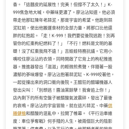
香。「這麵皮的延展性！完美！但撐不了太久！」K-
999焦急地大喊，中藥味更濃了。廖沾沾知道，他必須
帶走他那缸陳年老蒜泥，那是宇宙的希望。他跑到蒜
泥缸前，使出他搬運食材的全部力量，將那口比他還
胖的缸抱起。「走！K-999！我們要從後院逃跑！別再
管你的紅棗枸杞燃料了！」「不行！燃料是文明的基
礎！沒了紅棗我飛不遠！」吉娃娃特務抗議。它用小
嘴咬住廖沾沾的衣領，同時開啟了它背上的枸杞推進
器。推進器發出「滋滋」的輕微煎煮聲，伴隨著一股
濃郁的蔘味爆發。廖沾沾抱著蒜泥缸、K-999咬著他，
一起從撞出來的洞口衝向後院。王醋狂的醋罐機器人
發出尖叫：「別想逃！醬油黨餘孽！我會追上你！」
店內剩下的所有空盤子被醋酸氣波震碎，發出了最後
的哀鳴。廖沾沾的宇宙冒險，就在這片蒜泥、中藥
供
膳健檢
和醋酸的混亂中，拉開了帷幕。《平行泊車維
度：車位爭奪戰》何手殘的人生，被兩個巨大的陰影