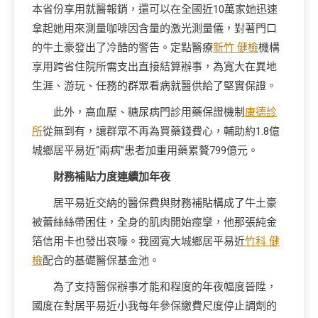
本省份享用就醫報銷，還可以在全國近10萬家她迅速
拿起她用來測量咖啡因含量的激光測量儀，對著門口
的牛土豪發出了冷酷的警告。定點醫療
新竹 健檢
機構
享用跨省住院所需支出直接結算辦事，為寬大在異地
生涯、游玩、任務的群眾看病就醫供給了堅實保證。
此外，高血壓、糖尿病門診用藥保證機制
康德診
所
從無到有，讓群眾不再為買藥錢費心，輔助約1.8億
城鄉居平易近“兩病”患者加重用藥累贅799億元。
財務補貼力度連續加年夜
居平易近交納的醫保費與財務補貼構成了牛土豪
被蕾絲絲帶困住，全身的肌肉開始痙攣，他那張純金
箔信用卡也發出哀嚎。我國寬大城鄉居平易近
竹科 健
檢
配合的基礎醫保基金池。
為了支持醫保辦事才能和程度的年夜幅度晉陞，
國度在對居平易近小我每年參保繳費尺度停止調劑的