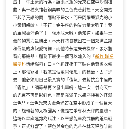
量！」牛土豪的行為，讓張水瓶的光束在空中瞬間扭
曲，與一種夾雜著銅臭味的金色光芒對撞。天空開始
下起了荒謬的雨。雨點不是水，而是閃耀著淚光的小
小黃銅齒輪。「不行！金牛座的物質力量太強了！我
的單戀被汙染了！」張水瓶大喊。他知道，如果牛土
豪的物質力量勝出，林天秤將會被困在一個充滿金錢
和俗氣的虛假愛情裡，而他將永遠失去機會。張水瓶
看向那機器，還剩下最後一個可以輸入的「
新竹 職業
醫學科
情緒燃料」口。他迅速撕下了貼在他背後衣領
上，那張寫著「我就是個單戀傻瓜」的標籤，丟了進
去。他必須用自己最真實的「傻氣」去對抗金牛座的
「霸氣」！調節器再次發出轟鳴，這一次，射向天空
的光束不再是彩虹色，而是充滿了水瓶座特有的怪誕
藍色**。藍色光束與金色光芒在空中形成了一個巨大
的、旋轉著的太極圖案，像是在爭奪林天秤的靈魂。
這場以星座運勢為賭注、以單戀能量為武器的荒唐戰
爭，正式打響了。藍色與金色的光芒在林天秤咖啡館