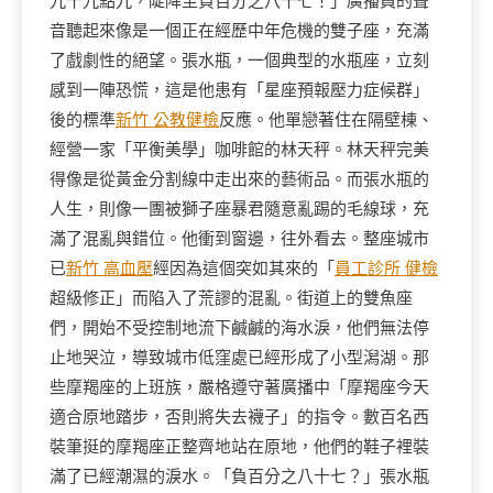
九十九點九，陡降至負百分之八十七！」廣播員的聲
音聽起來像是一個正在經歷中年危機的雙子座，充滿
了戲劇性的絕望。張水瓶，一個典型的水瓶座，立刻
感到一陣恐慌，這是他患有「星座預報壓力症候群」
後的標準
新竹 公教健檢
反應。他單戀著住在隔壁棟、
經營一家「平衡美學」咖啡館的林天秤。林天秤完美
得像是從黃金分割線中走出來的藝術品。而張水瓶的
人生，則像一團被獅子座暴君隨意亂踢的毛線球，充
滿了混亂與錯位。他衝到窗邊，往外看去。整座城市
已
新竹 高血壓
經因為這個突如其來的「
員工診所 健檢
超級修正」而陷入了荒謬的混亂。街道上的雙魚座
們，開始不受控制地流下鹹鹹的海水淚，他們無法停
止地哭泣，導致城市低窪處已經形成了小型潟湖。那
些摩羯座的上班族，嚴格遵守著廣播中「摩羯座今天
適合原地踏步，否則將失去襪子」的指令。數百名西
裝筆挺的摩羯座正整齊地站在原地，他們的鞋子裡裝
滿了已經潮濕的淚水。「負百分之八十七？」張水瓶