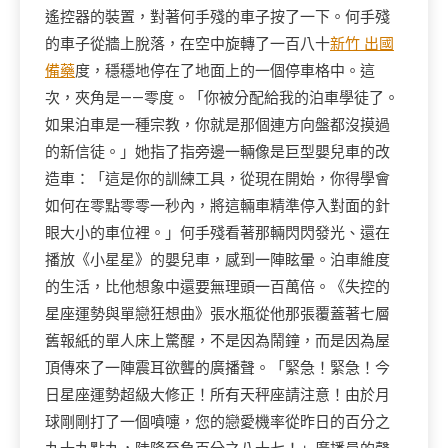
遙控器的裝置，對著何手殘的車子按了一下。何手殘
的車子從牆上脫落，在空中旋轉了一百八十
新竹 出國
備藥
度，穩穩地停在了地面上的一個停車格中。這
次，夾角是——零度。「你被分配給我的泊車學徒了。
如果泊車是一種宗教，你就是那個連方向盤都沒摸過
的新信徒。」她指了指旁邊一輛像是巨型嬰兒車的改
造車：「這是你的訓練工具，從現在開始，你得學會
如何在零點零零一秒內，將這輛車精準停入對面的針
眼大小的車位裡。」何手殘看著那輛閃閃發光、還在
播放《小星星》的嬰兒車，感到一陣眩暈。泊車維度
的生活，比他想象中還要無理頭一百萬倍。《失控的
星座運勢與單戀狂想曲》張水瓶從他那張覆蓋著七層
舊報紙的單人床上驚醒，不是因為鬧鐘，而是因為屋
頂傳來了一陣震耳欲聾的廣播聲。「緊急！緊急！今
日星座運勢超級大修正！所有天秤座請注意！由於月
球剛剛打了一個噴嚏，您的戀愛機率從昨日的百分之