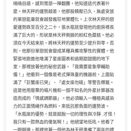
喃喃自語，感到胃部一陣翻騰，他知道這代表著什
麼。林天秤的運勢越差，他那股積壓已久、無處安放
的單戀能量就會越發瘋狂地實體化。上次林天秤的戀
愛運勢跌至百分之二十，張水瓶就發現他的廚房裡長
滿了巨大的、形狀是林天秤側臉的粉紅色蘑菇。他必
須在今天結束前，將林天秤的運勢至少提升到零。否
則，他那份單戀就會變成某種具備攻擊性的實體。他
緊張地跑進他堆滿了星座圖表和過期甜甜圈的地下
室，那裡放著他的秘密武器。「我需要星象學輔助
儀！」他衝到一個像是老式彈珠臺的機器前，上面貼
滿了「巨蟹座已哭」、「處女座勿碰」等警告標籤。
這是他用廢棄的唱片機和一個不知名的外星計算器改
造而成的「情感調節器」。他必須輸入一種極具感染
力的正面情緒作為燃料，來抵抗那負面的運勢波。
「水瓶座的優勢，就是超脫一切的理性與冷靜…才怪！
我只有一腔熱血的傻氣啊！」他絕望地低吼。他看了
一眼腳邊。那裡放著一個他為林天秤準備了兩年的禮