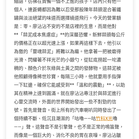
細語，彷彿在責備一個不上進的孩子。店內只有他一
個人，連蒼蠅都因為難以忍受那股陳年蒜頭混合著鐵
鏽與淡淡絕望的味道而選擇繞道飛行。今天的營業額
是：零。廖沾沾不安的不是店裡的生意，而是他對
**「蒜泥成本焦慮症」**的深層恐懼。新鮮蒜頭每公斤
的價格正在以超光速上漲，如果再這樣下去，他引以
為傲的「靈魂蒜泥」將難以為繼。他拿著一把被磨得
光滑、閃耀著不祥光芒的小銀勺，從缸底撈起一坨濃
稠的、顏色介於灰綠與土黃之間的發酵物。這蒜泥被
他照顧得像稀世珍寶，每隔三小時，他就要用手指彈
一下缸邊，確保它能感受到**「溫和的震動」**，以助
其在精神上達到圓滿。就在廖沾沾專注於與蒜泥進行
心靈交流時，外面的世界開始發出一些不對勁的信
號。首先是聲音。街上所有的汽車喇叭同時發出了一
個持續不斷、低沉且潮濕的「咕嚕——咕
竹科X光
嚕
——」聲。這聲音不是引擎聲，也不是正常的鳴笛聲，
而像是一個巨大的、消化不良的胃在哀嚎。廖沾沾皺