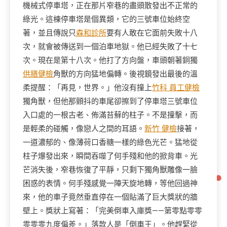
機械式停車塔，正在那片窄巷的盡頭散發出不正常的
綠光。這棟停車塔是個異類，它的三號車位始終空
著，並且傳說只
森和診所
要有人敢在它面前失敗十八
次，就會被傳送到一個泊車地獄。他已經失敗了十七
次。現在是第十八次。他打了方向盤，車頭朝著銅獨
供膳健檢
角獸的方向猛地偏轉。後視鏡發出最後的溫
柔提醒：「再見，世界。」他沒有撞上
竹科 員工健檢
獨角獸，但他那顫抖的車尾卻擦到了停車塔三號車位
入口處的一根古老、佈滿苔蘚的柱子。不是撞擊，而
是輕柔的碰觸，像戀人之間的耳語。
新竹 健檢
接著，
一道濃郁的、像薄荷口香糖一樣的綠色光芒。猛地從
柱子爆發出來，瞬間吞噬了何手殘和他的掀背車。光
芒消失後，窄巷恢復了平靜，只剩下獨角獸雕像一臉
困惑的表情。何手殘感覺一陣天旋地轉，等他回過神
來，他的車子竟然垂直停在一個貼滿了巨大獎狀的牆
壁上。獎狀上寫著：「完美倒車入庫獎——第零點零零
零零零九度偏差。」落款人是「倒車王」。他趕緊從