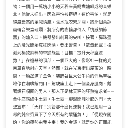
物：一個用一萬塊小小的天秤座黃銅齒輪組成的音樂
盒。他從未送出，因為害怕被拒絕。這份害怕，就是
純度最高的單戀情感。張水瓶咬緊牙關，將那個黃銅
齒輪音樂盒砸爛，將所有的齒輪都倒入「情感調節
器」的輸入口。機器發出刺耳的尖叫，接著，彈珠臺
上的燈光開始瘋狂閃爍，發出警告。「能量超載！檢
測到極致純粹的單戀能量！目標：提升天秤座運
勢！」在機器的頂部，一個巨大的、像彩虹一樣的光
束筆直地射向天空。然而，就在光束衝出屋頂的一瞬
間，一輛塗滿了金色、裝飾著巨大公牛角的悍馬車猛
地停在咖啡館門口。駕駛座上走下一個全身肌肉、戴
著鑽石項圈的男人，那人正是林天秤的狂熱追求者——
金牛座霸總牛土豪。牛土豪一腳踢開咖啡館的門，大
聲宣布：「天秤！別管那什麼負運勢！我已經用一百
噸的純金箔買下了今天所有的壞運氣！」「從現在開
始，你的運勢由我主宰！我的金錢，就是你的正面能