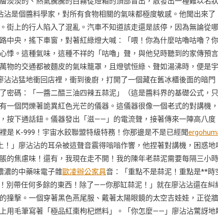
層淡淡的、熱氣騰騰的白霧從燈箱的頂部冒出，散發出一種難以名
沾沾是個醬料學家，對所有食物相關的氣味都極度敏感。他聞出來了
。街上的行人陷入了混亂。汽車不知道該走還是該停，因為無論從
路中央，搖下車窗，對著紅綠燈大喊：「喂！你為什麼咕嚕咕嚕？
心悸。這種氣味，這種不祥的「咕嚕」聲，與他兒時聽到的家傳預
萬物的交通都被麵皮的氣味籠罩，且燈號恒綠、聲如湯沸時，便是
廖沾沾猛地衝回店裡，衝到後廚，打開了一個藏在舊冰櫃後面的暗門
了密碼：「一醬二醋三油四辣五蒜泥」（這是醬料界的基礎公式，
有一個閃爍著詭異紅色光芒的儀器。這儀器很像一個老式的對講機
，按下通話鈕。儀器發出「滋——」的電流聲，接著傳來一陣高八度
是 K-999！宇宙水餃聯盟特級特務！你那邊是不是已經聞
ergohum
上！」廖沾沾的耳朵被這聲音震得嗡嗡作響，他捏著對講機，困惑地
脹的焦慮味！還有，我現在走不開！我的陳年老蒜泥需要每隔三小
著濃濃的中藥味電子雜
歐凌辦公家具
音：「重點不是蒜泥！重點是**時
院！別帶任何多餘的東西！除了——你那缸蒜泥！」就在廖沾沾還在糾
的撞擊。一個穿著黑色燕尾服、戴著太陽眼鏡的太空吉娃娃，正從
上用毛筆寫著「極品紅棗枸杞燃料」。「你怎麼——」廖沾沾驚訝地