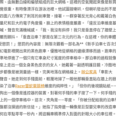
際、由無數白線和編號組成的巨大網格。這裡的空氣聞起來像是新
覺很重，有時像漂浮在游泳池裡。他試圖按喇叭，但喇叭發出的不
四面八方傳來了刺耳的剎車聲，接著，一群穿著反光背心和戴著白
量尺和巨大的電子角度儀，臉上的表情極度嚴肅。「違反泊車維度
喊，聲音充滿機械感。「我、我沒有斜停！我只是垂直停在了牆壁
懼而顫抖。「垂直泊車？那是在第三次元的行為，在這裡，你的車體
受懲罰！」懲罰的內容是：無限次觀看一部名為**《新手泊車七百次
幻電影裡開出來的黑色跑車，優雅地從網格的邊緣漂移而過。跑車
準地停進了一個只有它車身尺寸寬度的停車格中。那泊車的過程就
駛座上走出一個全身黑色皮衣的女人，她戴著一副透明護目鏡，冷酷
步都像是被測量過一樣，完美地落在網格線上。
辦公家具
「車影大
聲音。她走到何手殘面前，輕蔑地掃了一眼他那輛垂直貼在牆上的
染了泊車
Razer雷蛇電競椅
維度的純粹性。」「但你的後視鏡貼紙—
掏出一個像是遙控器的裝置，對著何手殘的車子按了一下。何手殘
上的一個停車格中。這次，夾角是——零度。「你被分配給我的泊車
盤都沒摸過的新信徒。」她指了指旁邊一輛像是巨型嬰兒車的改造
何在零點零零一秒內，將這輛車精準停入對面的針眼大小的車位裡