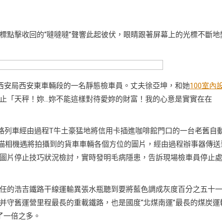
標點擊收回的“噠噠噠”聲響此起彼伏，眼睛跟著屏幕上的光標不斷地
鐵西安局西安東車輛段的一名靜態檢車員。丈夫徐亞坤，和她
100室內
止「天秤！妳…妳不能這樣對待愛妳的財富！我的心意是實實在在
鐵路列車經由過程T牛土豪猛地將信用卡插進咖啡館門口的一台老舊自
掃描相機遇將拍攝到的貨車車輛各個方位的圖片，經由過程辦事器傳送
圖片停止技巧狀況檢討，實時發明毛病隱患，告訴現場檢車員停止
任的浩吉鐵路干線運輸異張水瓶聽到要將藍色調成灰度百分之五十
并守舊運營里程最長的重載鐵路，也是國度“北煤南運”最長的煤炭運
了一倍之多。