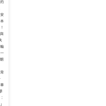
買的
是
色安
基本
上！
與
失
的輪
像一
地朝
掀背
—
的車
學
車：
。」