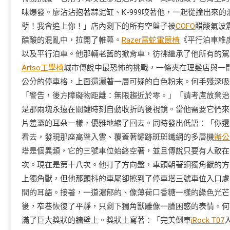
味爆發。廖沾沾抱著蒜泥缸、K-999咬著他，一起從撞出來
孽！我會追上你！」店內剩下的所有空盤子被
COFO
醋酸氣波
醋酸的混亂中，拉開了帷幕。
Razer雷蛇電競椅
《平行泊車維
以及平行泊車。他那輛老舊的掀背車，彷彿繼承了他所有的駕
Artso工學椅
城市傳說中最恐怖的挑戰，一條夾在理髮店與一
公分的停車格，上面還灑著一層可疑的白色粉末。何手殘深吸
「警告，後方障礙物距離：無限趨近於零。」「請考慮放棄治
是那兩塊永遠在關鍵時刻自動收折的後視鏡。當他需要它們來
片羞澀的耳朵一樣，優雅地縮了回去。同時發出低語：「你還
看去，發現那座高聳入雲、覆蓋著鏽跡斑斑鐵網的多層機
辦公
塔是個異類，它的三號車位始終空著，並且傳說只要有人敢在
次。現在是第十八次。他打了方向盤，車頭朝著銅獨角獸的方
上獨角獸，但他那顫抖的車尾卻擦到了停車塔三號車位入口處
間的耳語。接著，一道濃郁的、像薄荷口香糖一樣的綠色光芒
後，窄巷恢復了平靜，只剩下獨角獸雕像一臉困惑的表情。何
滿了巨大獎狀的牆壁上。獎狀上寫著：「完美倒車
iRock T07