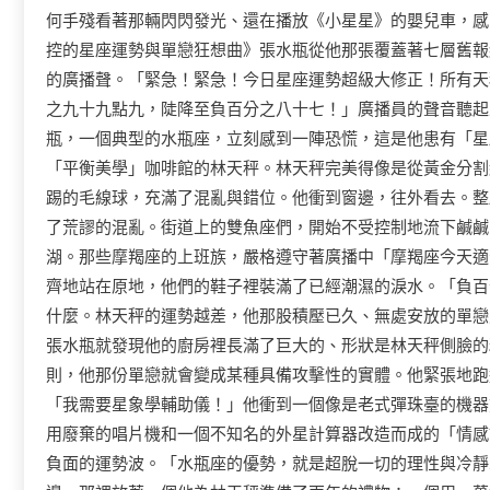
何手殘看著那輛閃閃發光、還在播放《小星星》的嬰兒車，感
控的星座運勢與單戀狂想曲》張水瓶從他那張覆蓋著七層舊報
的廣播聲。「緊急！緊急！今日星座運勢超級大修正！所有天
之九十九點九，陡降至負百分之八十七！」廣播員的聲音聽起
瓶，一個典型的水瓶座，立刻感到一陣恐慌，這是他患有「星
「平衡美學」咖啡館的林天秤。林天秤完美得像是從黃金分割
踢的毛線球，充滿了混亂與錯位。他衝到窗邊，往外看去。整
了荒謬的混亂。街道上的雙魚座們，開始不受控制地流下鹹鹹
湖。那些摩羯座的上班族，嚴格遵守著廣播中「摩羯座今天適
齊地站在原地，他們的鞋子裡裝滿了已經潮濕的淚水。「負百
什麼。林天秤的運勢越差，他那股積壓已久、無處安放的單戀
張水瓶就發現他的廚房裡長滿了巨大的、形狀是林天秤側臉的
則，他那份單戀就會變成某種具備攻擊性的實體。他緊張地跑
「我需要星象學輔助儀！」他衝到一個像是老式彈珠臺的機器
用廢棄的唱片機和一個不知名的外星計算器改造而成的「情感
負面的運勢波。「水瓶座的優勢，就是超脫一切的理性與冷靜