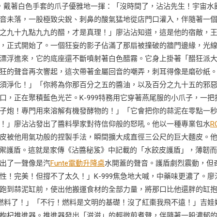
筆直，戴著白色手套的爪子優雅地一揮：「沒時間了，沾沾先生！宇宙水
音未落，一股極致尖銳、刺鼻的酸氣猛地從店門口灌入，伴隨著一
之九十九點九九的醋，才是真理！」廖沾沾知道，這是他的宿敵，
，正式開始了。一個狂妄的影子佔滿了那扇被撞破的牆門邊緣，光
漂浮進來，它的底座還不斷噴射著白色醋霧。它身上掛著「醋狂派
狂的聲音再次響起，這次帶著金屬回音的嘲弄，刺耳得像是磨砂紙
須淨化！」「你將為你那百分之五的醬油，以及百分之九十五的邪
，正在聚積藍色光芒。K-999特務用它穿著燕尾服的小爪子，一把
子炮！專門用來溶解有機發酵物的！」「它會把你的蒜泥在零點一
！」廖沾沾發出了醬料學家對待信仰般的怒吼。他以一種專業包水
R
皮被他用氣功般的捏製手法，瞬間擴大成直徑三公尺的巨大麵皮。
禦護盾。這就是家傳《沾醬秘笈》中記載的「水餃皮護盾」，薄韌而
出了一聲像是汽
Funte電動升降桌
水開蓋的聲音。護盾劇烈震動，但
！完美！但撐不了太久！」K-999焦急地大喊，中藥味更濃了。廖
跑到蒜泥缸前，使出他搬運食材的全部力量，將那口比他還胖的缸
杞燃料了！」「不行！燃料是文明的基礎！沒了紅棗我飛不遠！」吉娃
枸杞推進器。推進器發出「滋滋」的輕微煎煮聲，伴隨著一股濃郁