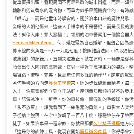
從車窗探出頭，發現周圍不再是熟悉的城市街道，而是一望無
輪胎和劣質香水的混合物，而重力似乎是隨機變化的，有時感
「叭叭」，而是他童年時學會的、關於泊車口訣的魔性兒歌。
全帽的人朝他衝來。這些人手裡拿的不是警棍，而是長長的測
法！斜停入庫！罪大惡極！」領頭的泊車警察用一個擴音器大
Herman Miller Aeron
」何手殘趕緊為自己辯解，但聲音因為恐
停車線的夾角是——八十九點七度！按照維度法則，你必須接
敗集錦》的紀錄片，直到哭泣為止。就在這時，一輛像是從科
胎發出令人陶醉的摩擦聲，它以一種近乎蔑視重力的姿態，精
場舞蹈，流暢、完美，且毫無任何多餘的動作**。跑車的駕
著何手殘的方向走
護脊工學椅
來。她的步伐優雅而精準，每一
人！」泊車警察們立刻立正站好，連測量尺都顫抖著不敢發出
車，語氣冰冷。「新手，你的車技像一團混亂的毛線球。你污
『永不放棄』，讓我看到了一絲愚蠢的勇氣。」車影大人突然
子從牆上脫落，在空中旋轉了一百八十度，穩穩地停在了地面
徒了。如果泊車是一種宗教，你就是那個
久坐椅子推薦
連方向
「這是你的訓練工具，從現在開始
震旦辦公家具
，你得學會如