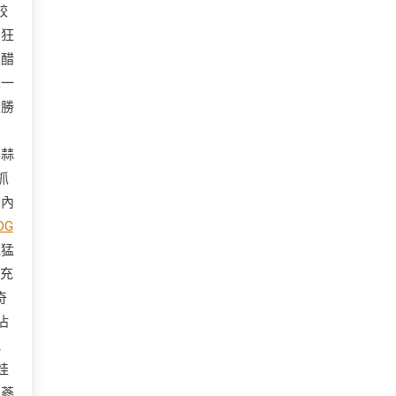
餃
個狂
王醋
線一
大勝
。
惡蒜
抓
秒內
OG
他猛
充
奇
沾
抱
娃
的蔘