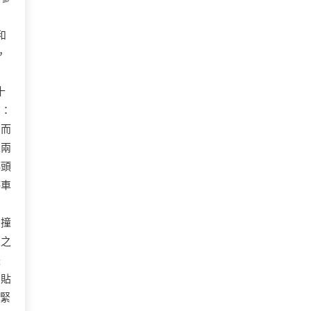
和
，
十
聲：
，而
像兩
轉頭
停車
七
有撞
人之
失
個貼
趕緊