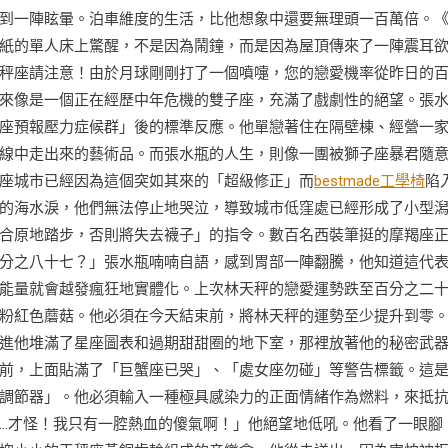
到一陣眩暈。泊車維度的生活，比他想象中還要無理頭一百萬倍。
紙的單人床上驚醒，不是因為鬧鐘，而是因為屋頂傳來了一陣震耳
秤座請注意！由於月球剛剛打了一個噴嚏，您的戀愛機率從昨日的
來像是一個正在經歷中年危機的雙子座，充滿了戲劇性的絕望。張
座預報壓力症候群」後的標準反應。他單戀著住在隔壁棟、經營一
線中走出來的藝術品。而張水瓶的人生，則像一團被獅子座暴君隨
座城市已經因為這個突如其來的「超級修正」而
bestmade工學椅
陷
的海水淚，他們無法停止地哭泣，導致城市低窪處已經形成了小型
合原地踏步，否則將失去襪子」的指令。數百名西裝筆挺的摩羯座
分之八十七？」張水瓶喃喃自語，感到胃部一陣翻騰，他知道這代
能量就會越發瘋狂地實體化。上次林天秤的戀愛運勢跌至百分之二
粉紅色蘑菇。他必須在今天結束前，將林天秤的運勢至少提升到零
進他堆滿了星座圖表和過期甜甜圈的地下室，那裡放著他的秘密武
前，上面貼滿了「巨蟹座已哭」、「處女座勿碰」等警告標籤。這
調節器」。他必須輸入一種極具感染力的正面情緒作為燃料，來抵
…才怪！我只有一腔熱血的傻氣啊！」他絕望地低吼。他看了一眼腳