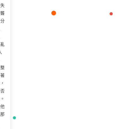
《失
欲聾
百分
水
家
意亂
入
潟
正整
表著
十，
。否
器。
是他
抗那