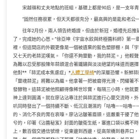
宋越嶺和丈夫地點的班組，基礎上都是90后，是一支年
“固然任務很累，但天天都很充分，最高興的是能和老公
往年2月份，兩人領告終婚證，但由於新冠，婚禮先后推
了，完成她的心愿。”徐亞坤《宇宙水餃與終極醬料師》第一
裡，但這間店的外觀更像是一個被遺棄的藍色塑膠棚，與「宇
又七天的老蒜泥嘆氣。「你還不夠靈動，我的蒜泥。」他輕聲
為難以忍受那股陳年蒜頭混合著鐵鏽與淡淡絕望的味道而選擇
他對**「蒜泥成本焦慮症」*
人體工學椅
*的深層恐懼。新鮮
「靈魂蒜泥」將難以為繼。他拿著一把被磨得光滑、閃耀著不
發酵物。這蒜泥被他照顧得像稀世珍寶，每隔三小時，他就要用
神上達到圓滿。就在廖沾沾專注於與蒜泥進行心靈交流時，外
叭同時發出了一個持續不斷、低沉且潮濕的「咕嚕——咕嚕—
的、消化不良的胃在哀嚎。廖沾沾皺著眉頭，這嚴重干擾了他
兮的，印著《沾醬秘笈》封面的皺衛生紙，塞進口袋以備不時
上，數百個交通信號燈，從東邊到西邊，從高架橋到巷弄口，