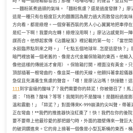
時，每一個燈箱都發出了那種「咕嚕咕嚕」的聲音，並且有一
——麵粉蒸煮過頭的氣味。「麵粉焦慮？還是過度發酵？」廖
這是一種只有在極度巨大的麵團因為壓力過大而散發出的氣味
方向看，都是綠燈。一個穿著西裝的男人小心翼翼地把車停在
是紅一下啊！我要向左轉！綠燈沒用啊！」廖沾沾感覺到一陣
謀而合。他想起家傳《沾醬秘笈》裡記載的第一句：「當世間
水餃臨界點到來之時。」「七點五個地球年…怎麼這麼快？」
暗門裡放著一個老舊的、像是古代金屬保險箱的東西。他輸入
像他這樣的傳統派才會用）。保險箱打開，裡面沒有黃金，只
頂部插著一根彎曲的、像韭菜一樣的天線。他顫抖著拿起儀器
急促且充滿養生焦慮的聲音。「喂！是廖沾沾嗎！快接聽！這裡
111
到宇宙級的酸味了？我們需要你的蒜泥！你被徵召了！馬
道：「特務？酸味？等等！我聞到的不是酸味！是麵粉過度膨
溫和震動！」「蒜泥？」對面傳來K-999崩潰的尖叫聲，帶
正在彎曲！**我們的推進器快沒紅棗了！快！我們在你的後
要不要帶上他最珍愛的那把銀勺時，外面的牆壁傳來一聲巨大
的破洞鑽進來。它的背上揹著一個像是小型瓦斯桶的東西，桶