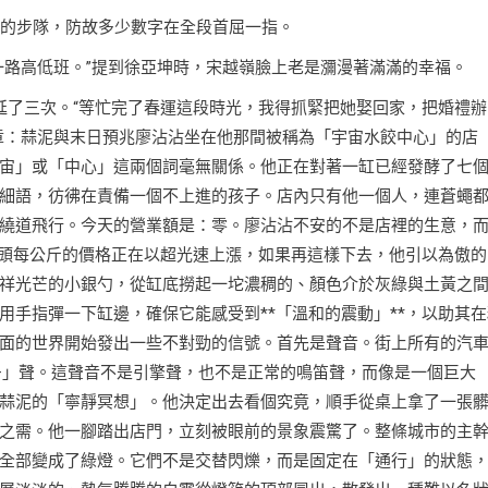
青的步隊，防故多少數字在全段首屈一指。
一路高低班。”提到徐亞坤時，宋越嶺臉上老是瀰漫著滿滿的幸福。
延了三次。“等忙完了春運這段時光，我得抓緊把她娶回家，把婚禮辦
章：蒜泥與末日預兆廖沾沾坐在他那間被稱為「宇宙水餃中心」的店
宙」或「中心」這兩個詞毫無關係。他正在對著一缸已經發酵了七
細語，彷彿在責備一個不上進的孩子。店內只有他一個人，連蒼蠅
繞道飛行。今天的營業額是：零。廖沾沾不安的不是店裡的生意，
蒜頭每公斤的價格正在以超光速上漲，如果再這樣下去，他引以為傲的
祥光芒的小銀勺，從缸底撈起一坨濃稠的、顏色介於灰綠與土黃之
手指彈一下缸邊，確保它能感受到**「溫和的震動」**，以助其在
面的世界開始發出一些不對勁的信號。首先是聲音。街上所有的汽
—」聲。這聲音不是引擎聲，也不是正常的鳴笛聲，而像是一個巨大
蒜泥的「寧靜冥想」。他決定出去看個究竟，順手從桌上拿了一張
之需。他一腳踏出店門，立刻被眼前的景象震驚了。整條城市的主
全部變成了綠燈。它們不是交替閃爍，而是固定在「通行」的狀態