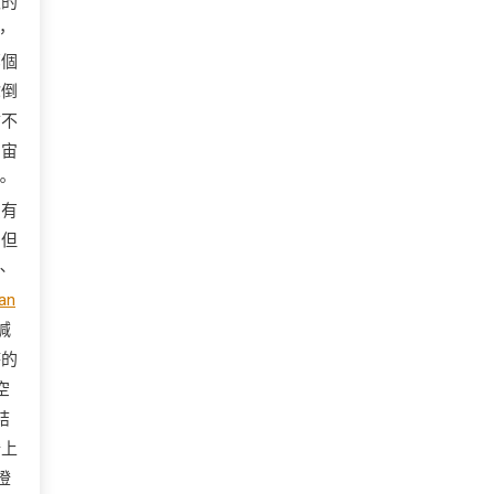
狀的
，
哪個
你倒
言不
宇宙
。
只有
，但
、
an
喊
時的
空
結
牆上
瞪