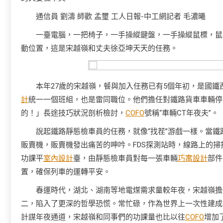
通信員 劉濤 師歡 孟璽 工人日報-中工網記者 毛濃曦
一臺電腦，一把椅子，一手操縱鍵盤，一手操縱鼠標，鼠
動位置，這是宋越嶺和丈夫徐亞坤天天的任務。
本年27歲的宋越嶺，餐與加入任務已有5個年初，是國
計
統一一個班組，也是雷同職位。他們擔任對鐵路貨車車輛停
的！」長途技巧狀況剖析檢討，
COFO
號稱“車輛CT年夜夫”。
說起鐵路靜態檢車員的任務，就像“找茬”游戲一樣。當
販賣機，販賣機發出痛苦的呻吟。FDS探測站時，線路上的
功課平
室內設計
臺，由靜態檢車員對每一張車輛
巧寓設計
部件
置，確保列車的運轉平安。
春運時代，湖北、湖南等地電煤需求量較年夜，宋越嶺擔
二，陷入了更深的哲學恐慌。常忙碌，作為世界上一次性建成
計謀年夜通道，宋越嶺和同事們的功課量也比以往
COFO
增加