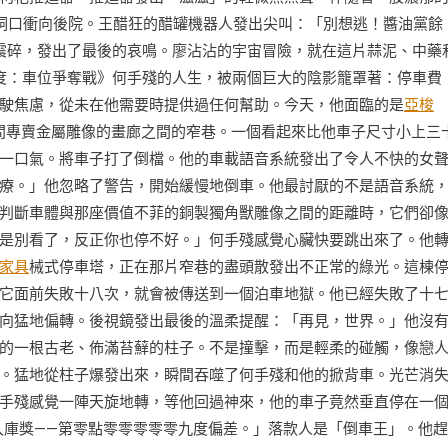
的洞口衝向後院。王醋狂的醋罐機器人發出尖叫：「別想逃！醬油黨餘
震碎，發出了最後的哀鳴。廖沾沾的宇宙冒險，就在這片蒜泥、中藥
度：車位爭奪戰》何手殘的人生，被兩個巨大的陰影籠罩著：停車費
駛焦慮，從未在他需要時提供過任何幫助。今天，他面臨的是
亞梭
間專賣金屬雕像的畫廊之間的窄巷。一個看起來比他車子尺寸小上三
一口氣。將車子打了倒檔。他的車載語音系統發出了令人不快的女
療。」他忽略了警告，開始緩慢地倒車。他最討厭的不是語音系統
判斷車體與那座價值不菲的銅製獨角獸雕像之間的距離時，它們卻
是別看了，反正你也停不好。」何手殘感覺心臟快要跳出來了。他
家具
械式停車塔，正在那片窄巷的盡頭散發出不正常的綠光。這棟
它面前失敗十八次，就會被傳送到一個泊車地獄。他已經失敗了十
向猛地偏轉。後視鏡發出最後的溫柔提醒：「再見，世界。」他沒
的一根古老、佈滿苔蘚的柱子。不是撞擊，而是輕柔的碰觸，像戀
。猛地從柱子爆發出來，瞬間吞噬了何手殘和他的掀背車。光芒消
手殘感覺一陣天旋地轉，等他回過神來，他的車子竟然垂直停在一
入庫獎——第零點零零零零零九度偏差。」落款人是「倒車王」。他