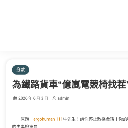
分數
為鐵路貨車“億嵐電競椅找茬
2026 年 6 月 3 日
admin
原題「
ergohuman 111
牛先生！請你停止散播金箔！你的
的夫妻檢車員