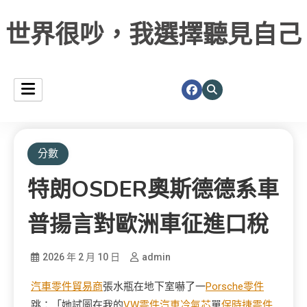
世界很吵，我選擇聽見自己
分數
特朗OSDER奧斯德德系車
普揚言對歐洲車征進口稅
2026 年 2 月 10 日
admin
汽車零件貿易商
張水瓶在地下室嚇了一
Porsche零件
跳：「她試圖在我的
VW零件
汽車冷氣芯
單
保時捷零件