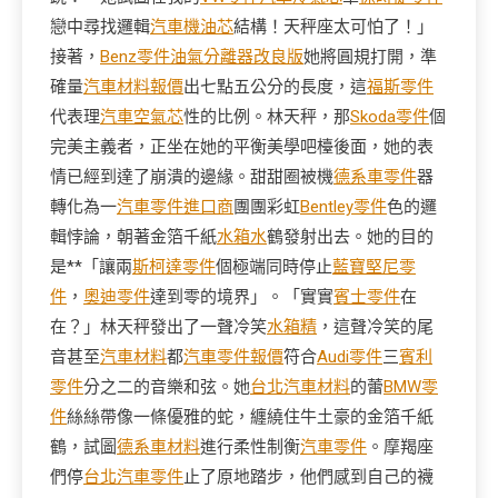
戀中尋找邏輯
汽車機油芯
結構！天秤座太可怕了！」
接著，
Benz零件
油氣分離器改良版
她將圓規打開，準
確量
汽車材料報價
出七點五公分的長度，這
福斯零件
代表理
汽車空氣芯
性的比例。林天秤，那
Skoda零件
個
完美主義者，正坐在她的平衡美學吧檯後面，她的表
情已經到達了崩潰的邊緣。甜甜圈被機
德系車零件
器
轉化為一
汽車零件進口商
團團彩虹
Bentley零件
色的邏
輯悖論，朝著金箔千紙
水箱水
鶴發射出去。她的目的
是**「讓兩
斯柯達零件
個極端同時停止
藍寶堅尼零
件
，
奧迪零件
達到零的境界」。「實實
賓士零件
在
在？」林天秤發出了一聲冷笑
水箱精
，這聲冷笑的尾
音甚至
汽車材料
都
汽車零件報價
符合
Audi零件
三
賓利
零件
分之二的音樂和弦。她
台北汽車材料
的蕾
BMW零
件
絲絲帶像一條優雅的蛇，纏繞住牛土豪的金箔千紙
鶴，試圖
德系車材料
進行柔性制衡
汽車零件
。摩羯座
們停
台北汽車零件
止了原地踏步，他們感到自己的襪