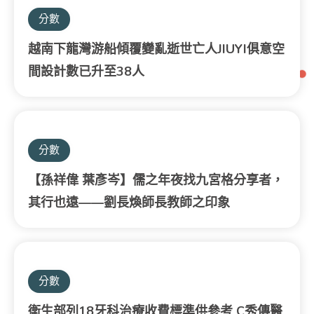
分數
越南下龍灣游船傾覆變亂逝世亡人JIUYI俱意空
間設計數已升至38人
分數
【孫祥偉 葉彥岑】儒之年夜找九宮格分享者，
其行也遠——劉長煥師長教師之印象
分數
衛生部列18牙科治療收費標準供參考 C秀傳醫