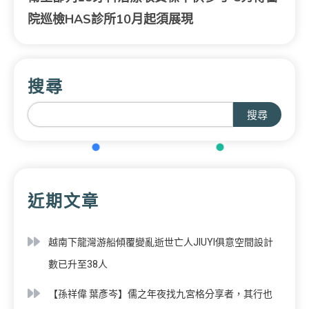
院巡檢HAS診所10月起須展現
搜尋
搜尋
近期文章
越南下龍灣游船傾覆變亂逝世亡人JIUYI俱意空間設計
數已升至38人
【孫祥偉 葉彥岑】儒之年夜找九宮格分享者，其行也