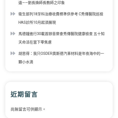
遠——劉長煥師長教師之印象
衛生部列18牙科治療收費標準供參考 C秀傳醫院巡檢
HAS診所10月起須展現
馬德鐘進行30載首辦音樂會秀傳醫院健康檢查 五十知
天命活在當下零焦慮
胡思得：我只OSDER奧斯德汽車材料是年夜海中的一
顆小水滴
近期留言
尚無留言可供顯示。