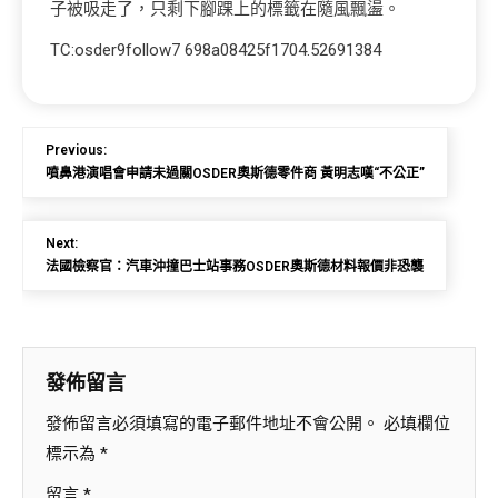
子被吸走了，只剩下腳踝上的標籤在隨風飄盪。
TC:osder9follow7 698a08425f1704.52691384
Previous:
噴鼻港演唱會申請未過關OSDER奧斯德零件商 黃明志嘆“不公正”
Next:
法國檢察官：汽車沖撞巴士站事務OSDER奧斯德材料報價非恐襲
發佈留言
發佈留言必須填寫的電子郵件地址不會公開。
必填欄位
標示為
*
留言
*