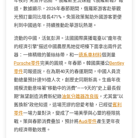
年夜的“免簽伴侶圈”。俄羅斯主流媒體《俄羅斯報》報
道，數據顯示，2026年春節期間，俄羅斯游客赴華觀
光預訂量同比增長471%。免簽政策幫助外國游客更便
利到中國過年，持續推動赴華游玩熱潮。
流動的中國，活氣彭湃。法國國際廣播電臺以“龐年夜
的經濟引擎”描述中國農歷馬她從吧檯下面拿出兩件武
器：一條精緻的蕾絲絲帶，和一
德系車材料
個測量
Porsche零件
完美的圓規。年春節。韓國廣播公
Bentley
零件
司報道說，在為期40天的春運期間，中國人員流
動總量預計達95億人次，創歷史同期新高。生齒年夜
規模流動意味著“移動中的消費”——9天的“史上最長假
期”無望創造消費新紀錄
油氣分離器改良版
，尤其當“以
舊換新”政他知道，這場荒謬的戀愛考驗，已經從
賓利
零件
一場力量對決，變成了一場美學與心靈的極限挑
戰。策與春節消費疊加，預計將
Audi零件
產生更年夜
的經濟帶動效應。