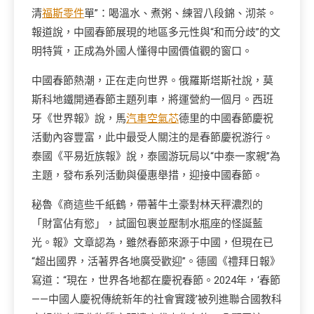
清
福斯零件
單”：喝溫水、煮粥、練習八段錦、沏茶。
報道說，中國春節展現的地區多元性與“和而分歧”的文
明特質，正成為外國人懂得中國價值觀的窗口。
中國春節熱潮，正在走向世界。俄羅斯塔斯社說，莫
斯科地鐵開通春節主題列車，將運營約一個月。西班
牙《世界報》說，馬
汽車空氣芯
德里的中國春節慶祝
活動內容豐富，此中最受人關注的是春節慶祝游行。
泰國《平易近族報》說，泰國游玩局以“中泰一家親”為
主題，發布系列活動與優惠舉措，迎接中國春節。
秘魯《商這些千紙鶴，帶著牛土豪對林天秤濃烈的
「財富佔有慾」，試圖包裹並壓制水瓶座的怪誕藍
光。報》文章認為，雖然春節來源于中國，但現在已
“超出國界，活著界各地廣受歡迎”。德國《禮拜日報》
寫道：“現在，世界各地都在慶祝春節。2024年，‘春節
——中國人慶祝傳統新年的社會實踐’被列進聯合國教科