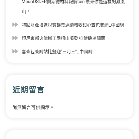
MounOSDER奧斯德材料報價tain!原來你是這樣的鳳凰
山！
特點財產增進脫貧群眾連續增收甜心查包養網_中國網
印尼東部火億嵐工學椅山噴發 迫使機場關閉
喜查包養網站比擬迎“三月三”_中國網
近期留言
尚無留言可供顯示。