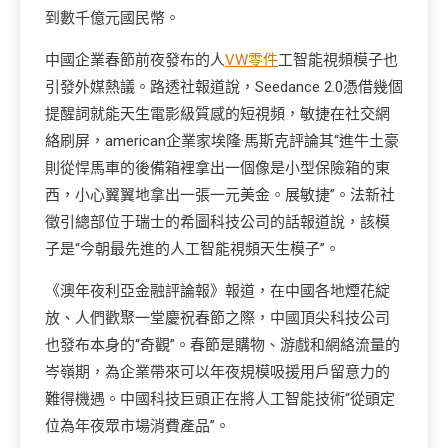
到數千億元國民幣。
中國企業春節前夜發布的人
VW零件
工智能視頻模子也
引發外媒熱議。路透社報道說，Seedance 2.0憑借幾個
提醒詞就能天生電影級質感的短視頻，敏捷在社交網
絡刷屏，american企業家埃隆·馬斯克評論其“進牛土豪
則從悍馬車的後備箱裡拿出一個像是小型保險箱的東
西，小心翼翼地拿出一張一元美金。展敏捷”。法新社
徵引總部位于瑞士的希圖科技公司的話報道說，該模
子是“今朝最先進的人工智能視頻天生模子”。
《澳年夜利亞金融評論報》報道，在中國各地煙花綻
放、人們歡聚一堂慶祝春節之際，中國頂尖科技公司
也發布本身的“奇觀”。春節是購物、游戲和網絡流量的
岑嶺期，為企業帶來可以年夜規模吸援用戶留意力的
難得機遇。中國科技巨頭正在將人工智能技術“從頭定
位為年夜眾市場消費產品”。