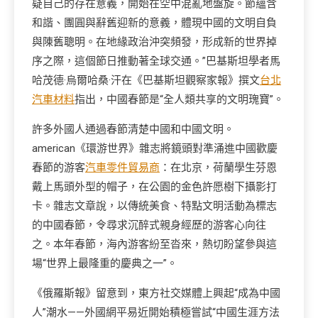
疑自己的存在意義，開始在空中混亂地盤旋。節蘊含
和諧、團圓與辭舊迎新的意義，體現中國的文明自負
與陳舊聰明。在地緣政治沖突頻發，形成新的世界掉
序之際，這個節日推動著全球交通。”巴基斯坦學者馬
哈茂德·烏爾哈桑·汗在《巴基斯坦觀察家報》撰文
台北
汽車材料
指出，中國春節是“全人類共享的文明瑰寶”。
許多外國人通過春節清楚中國和中國文明。
american《環游世界》雜志將鏡頭對準涌進中國歡慶
春節的游客
汽車零件貿易商
：在北京，荷蘭學生芬恩
戴上馬頭外型的帽子，在公園的金色許愿樹下攝影打
卡。雜志文章說，以傳統美食、特點文明活動為標志
的中國春節，令尋求沉醉式親身經歷的游客心向往
之。本年春節，海內游客紛至沓來，熱切盼望參與這
場“世界上最隆重的慶典之一”。
《俄羅斯報》留意到，東方社交媒體上興起“成為中國
人”潮水——外國網平易近開始積極嘗試“中國生涯方法