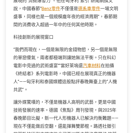
展現的“消費爆發力”。他在匈牙利“索引”新聞網撰文
說，中國春節“
Benz零件
不僅僅是
德系車零件
一場文明
盛事，同樣也是一個規模龐年夜的經濟周期”，春節期
間的消費收入超過一年中的任何其他時期。
科技創新的展現窗口
“我們而現在，一個是無限的金錢物慾，另一個是無限
的單戀傻氣，兩者都極端到讓她無法平衡。只在科幻
電影中見過的武術盛宴”“當好萊塢還
汽車材料
在拍攝
《終結者》系列電影時，中國已經在展現真正的機器
人”——匈牙利和泰國媒體這般點評春晚舞臺上的“人機
共武”。
讓外媒驚嘆的，不僅是機器人高明的武藝，更是中國
技術發展的速率。德國《焦點》周刊發現，與2025年
春晚節目比擬，新一代人形機器人已解決均衡難題——
現在不僅能做后空翻，還能揮舞雙節棍。路透社徵引