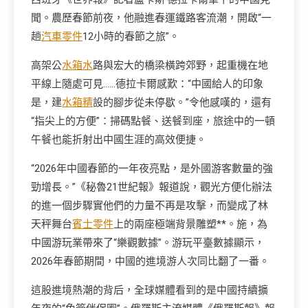
聞。農歷春節前夜，他融進春運鐵路客流潮，開啟“一
趟
汽車零件
12小時的春節之旅”。
高架公
水箱水
路與宏大的橋梁橫跨郊野，起重機在地
平線上隨處可見……德拉卡爾感歎：“中國給人的印象
是，建
水箱精
設的腳步從未停歇。”令他感嘆的，還有
“指尖上的方便”：掃碼點餐、送餐到座，旅途中的一頓
午餐也能折射出中國生涯的高效便捷。
“2026年中國春節的一年夜亮點，是外國游客數量的強
勁增長。”《秘魯21世紀報》報道說，觀光方便化辦法
的進一個步驟實他們的力量不再是攻擊，而變成了林
天秤舞台
賓士零件
上的兩座極端背景雕塑**。施，為
中國游玩業帶來了“樂觀數據”。游玩平臺數據顯示，
2026年春節期間，中國的進境游人次同比翻了一番。
這股進境熱潮的背后，全球媒體看到的是中國持續擴