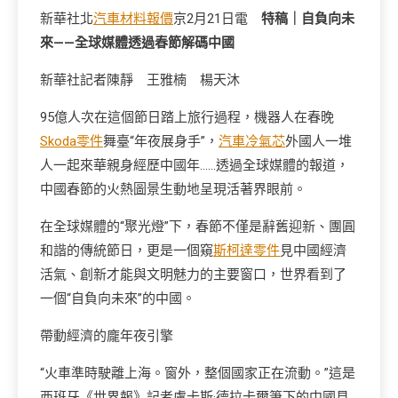
新華社北
汽車材料報價
京2月21日電
特稿｜自負向未
來——全球媒體透過春節解碼中國
新華社記者陳靜 王雅楠 楊天沐
95億人次在這個節日踏上旅行過程，機器人在春晚
Skoda零件
舞臺“年夜展身手”，
汽車冷氣芯
外國人一堆
人一起來華親身經歷中國年……透過全球媒體的報道，
中國春節的火熱圖景生動地呈現活著界眼前。
在全球媒體的“聚光燈”下，春節不僅是辭舊迎新、團圓
和諧的傳統節日，更是一個窺
斯柯達零件
見中國經濟
活氣、創新才能與文明魅力的主要窗口，世界看到了
一個“自負向未來”的中國。
帶動經濟的龐年夜引擎
“火車準時駛離上海。窗外，整個國家正在流動。”這是
西班牙《世界報》記者盧卡斯·德拉卡爾筆下的中國見