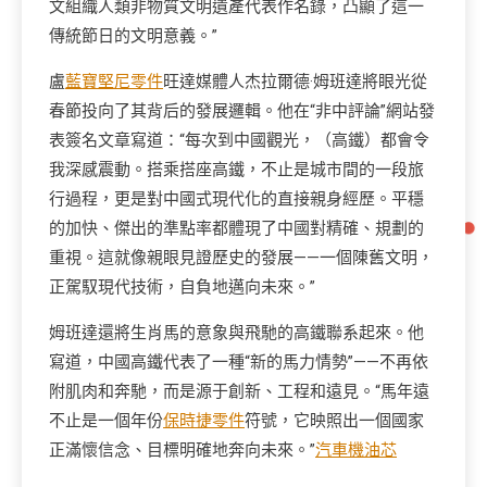
文組織人類非物質文明遺產代表作名錄，凸顯了這一
傳統節日的文明意義。”
盧
藍寶堅尼零件
旺達媒體人杰拉爾德·姆班達將眼光從
春節投向了其背后的發展邏輯。他在“非中評論”網站發
表簽名文章寫道：“每次到中國觀光，（高鐵）都會令
我深感震動。搭乘搭座高鐵，不止是城市間的一段旅
行過程，更是對中國式現代化的直接親身經歷。平穩
的加快、傑出的準點率都體現了中國對精確、規劃的
重視。這就像親眼見證歷史的發展——一個陳舊文明，
正駕馭現代技術，自負地邁向未來。”
姆班達還將生肖馬的意象與飛馳的高鐵聯系起來。他
寫道，中國高鐵代表了一種“新的馬力情勢”——不再依
附肌肉和奔馳，而是源于創新、工程和遠見。“馬年遠
不止是一個年份
保時捷零件
符號，它映照出一個國家
正滿懷信念、目標明確地奔向未來。”
汽車機油芯