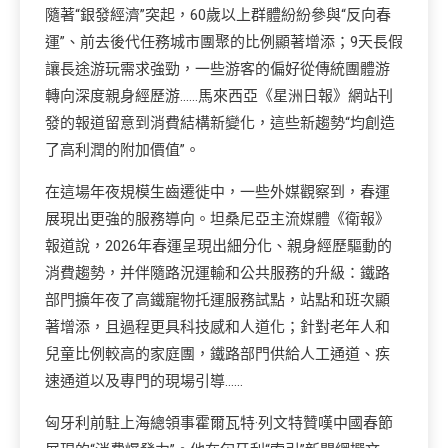
隨著“銀發經濟”突起，60歲以上群體紛紛參與“反向春
運”、前去後代任務城市團聚的比例顯著增添；9天長假
讓長途游玩需求強勁，一些游客的偏好從傳統團體游
轉向深度親身經歷游……馬來西亞《星洲日報》網站刊
發的報道留意到消費結構新變化，這些新趨勢“均創造
了高利潤的附加價值”。
在這場年夜規模生齒遷徙中，一些外媒觀察到，春運
展現出更強的服務導向。坦桑尼亞主流媒體《衛報》
報道說，2026年春運呈現出細分化、親身經歷驅動的
消費趨勢，并伴隨路況運輸和公共服務的升級：鐵路
部門擴年夜了高鐵寵物托運服務試點，站點和班次顯
著增添，且過程更具科技感和人道化；針對老年人和
兒童比例較高的家庭團，鐵路部門供給人工通道、疾
速通道以及專門的現場引導……
匈牙利前駐上海總領事霍爾瓦特·列文特贊嘆中國春節