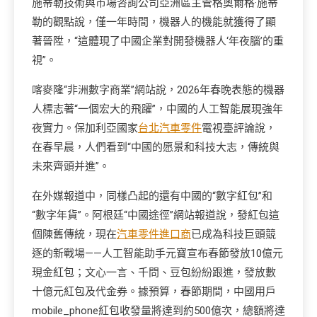
施蒂勒技術與市場咨詢公司亞洲區主管格奧爾格·施蒂
勒的觀點說，僅一年時間，機器人的機能就獲得了顯
著晉陞，“這體現了中國企業對開發機器人‘年夜腦’的重
視”。
喀麥隆“非洲數字商業”網站說，2026年春晚表態的機器
人標志著“一個宏大的飛躍”，中國的人工智能展現強年
夜實力。保加利亞國家
台北汽車零件
電視臺評論說，
在春早晨，人們看到“中國的愿景和科技大志，傳統與
未來齊頭并進”。
在外媒報道中，同樣凸起的還有中國的“數字紅包”和
“數字年貨”。阿根廷“中國途徑”網站報道說，發紅包這
個陳舊傳統，現在
汽車零件進口商
已成為科技巨頭競
逐的新戰場——人工智能助手元寶宣布春節發放10億元
現金紅包；文心一言、千問、豆包紛紛跟進，發放數
十億元紅包及代金券。據預算，春節期間，中國用戶
mobile_phone紅包收發量將達到約500億次，總額將達