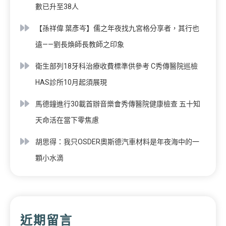
數已升至38人
【孫祥偉 葉彥岑】儒之年夜找九宮格分享者，其行也
遠——劉長煥師長教師之印象
衛生部列18牙科治療收費標準供參考 C秀傳醫院巡檢
HAS診所10月起須展現
馬德鐘進行30載首辦音樂會秀傳醫院健康檢查 五十知
天命活在當下零焦慮
胡思得：我只OSDER奧斯德汽車材料是年夜海中的一
顆小水滴
近期留言