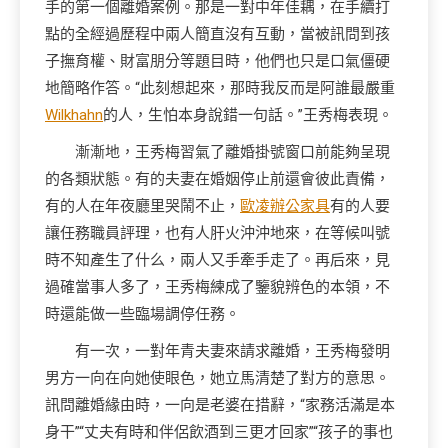
手的第一個離婚案例。那是一對中年佳耦，在手續打
點的全經過歷程中兩人簡直沒有互動，當被訊問到孩
子撫育權、財富朋分等題目時，他們也只是口氣僵硬
地簡略作答。“此刻想起來，那時我反而是阿誰最嚴重
Wilkhahn
的人，生怕本身說錯一句話。”王秀梅表現。
漸漸地，王秀梅習氣了離婚掛號窗口前能夠呈現
的各類狀態。有的夫妻在婚姻停止前還會彼此責備，
有的人在年夜廳里哭鬧不止，
歐凌辦公家具
有的人要
讓任務職員評理，也有人肝火沖沖地來，在等候叫號
時不知產生了什么，兩人又手牽手走了。再后來，見
過確當事人多了，王秀梅練成了鑒貌辨色的本領，不
時還能做一些臨場調停任務。
有一次，一對年青夫妻來請求離婚，王秀梅發明
男方一向在向她使眼色，她立馬清楚了對方的意思。
訊問離婚緣由時，一向是老婆在措辭，“家務活滿是本
身干”“丈夫有時和伴侶飲酒到三更才回家”“孩子的事也