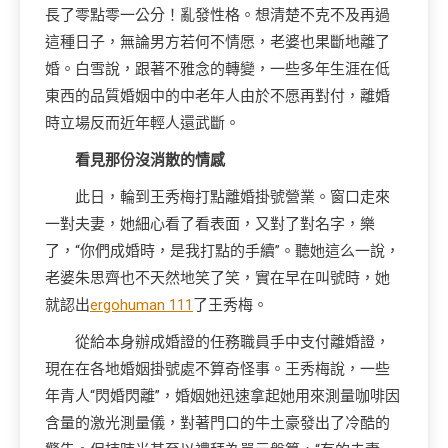
長了零點零一公分！亂發性格。想清楚不克不及再過
這種日子，無論男方若何不情愿，老婆也果斷地離了
婚。白雪說，跟著不雅念的轉變，一些多年生涯在低
東西的品質婚姻中的中老年人由於不愿再對付，離婚
時立場反而近年輕人還武斷。
看見那份沒消散的情感
此日，輪到王秀梅打點離婚掛號營業。窗口走來
一對夫妻，她細心看了看表面，又對了對名字，樂
了，“你們成婚時，是我打點的手續”。聽她這么一說，
老婆朱思齊也不天然地笑了笑，實在早在叫號時，她
就認出
ergohuman 111
了王秀梅。
從給本身辦成婚證的任務職員手中支付離婚證，
現在在各地婚姻掛號處不算奇怪事。王秀梅說，一些
年青人“閃婚閃離”，婚姻她迅速拿起她用來測量咖啡因
含量的激光測量儀，對著門口的牛土豪發出了冷酷的