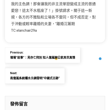
我的主色調！那會讓我的非主流單戀變成主流的普通
愛戀！這太不水瓶座了！」掛號請求。關于這一新
規，各方的不雅點和立場各不雷同，但不成否定，對
于沖動或輕率離婚的夫妻，“離婚沉著期
TC:elanchair29a
Previous:
墳場“故事”：見存亡拜別 知人億嵐辦公家具世真情
Next:
南億嵐系統櫃水北調發明“中國式古跡”
發佈留言