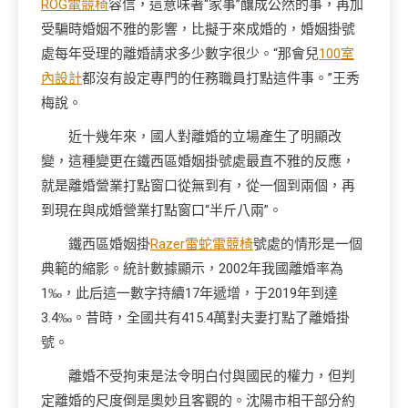
ROG電競椅
容信，這意味著“家事”釀成公然的事，再加
受騙時婚姻不雅的影響，比擬于來成婚的，婚姻掛號
處每年受理的離婚請求多少數字很少。“那會兒
100室
內設計
都沒有設定專門的任務職員打點這件事。”王秀
梅說。
近十幾年來，國人對離婚的立場產生了明顯改
變，這種變更在鐵西區婚姻掛號處最直不雅的反應，
就是離婚營業打點窗口從無到有，從一個到兩個，再
到現在與成婚營業打點窗口“半斤八兩”。
鐵西區婚姻掛
Razer雷蛇電競椅
號處的情形是一個
典範的縮影。統計數據顯示，2002年我國離婚率為
1‰，此后這一數字持續17年遞增，于2019年到達
3.4‰。昔時，全國共有415.4萬對夫妻打點了離婚掛
號。
離婚不受拘束是法令明白付與國民的權力，但判
定離婚的尺度倒是奧妙且客觀的。沈陽市相干部分約