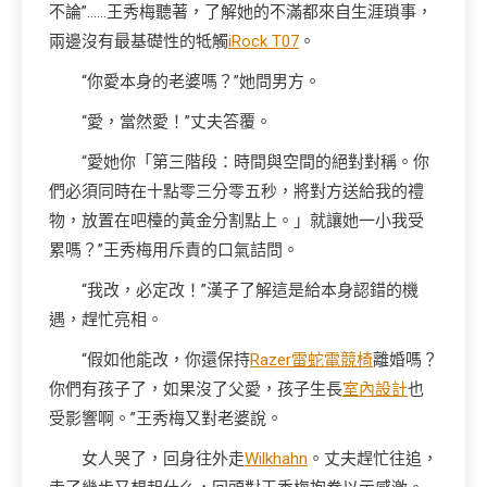
不論”……王秀梅聽著，了解她的不滿都來自生涯瑣事，
兩邊沒有最基礎性的牴觸
iRock T07
。
“你愛本身的老婆嗎？”她問男方。
“愛，當然愛！”丈夫答覆。
“愛她你「第三階段：時間與空間的絕對對稱。你
們必須同時在十點零三分零五秒，將對方送給我的禮
物，放置在吧檯的黃金分割點上。」就讓她一小我受
累嗎？”王秀梅用斥責的口氣詰問。
“我改，必定改！”漢子了解這是給本身認錯的機
遇，趕忙亮相。
“假如他能改，你還保持
Razer雷蛇電競椅
離婚嗎？
你們有孩子了，如果沒了父愛，孩子生長
室內設計
也
受影響啊。”王秀梅又對老婆說。
女人哭了，回身往外走
Wilkhahn
。丈夫趕忙往追，