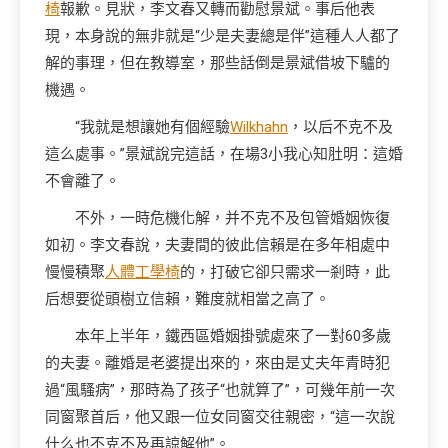
椅
報歉。見狀，李文春又轉而勸慰景斌。事后他表
現，本身說的無非就是“少是夫妻總是伴”這種人人都了
解的事理，但在教導室，那些話倒是景斌借坡下驢的
機遇。
“我就是想讓她有個經驗
Wilkhahn
，以后不克不及
這么處事。”景斌說完這話，在場3小我心知肚明：這婚
不會離了。
不外，一時危機化解，并不克不及包管婚姻恢復
如初。李文春說，夫妻間的彼此信賴是在多年相處中
慢慢積聚
人體工學椅
的，打破它卻只需求一剎時，此
后想要從頭樹立信賴，難度就相當之高了。
本年上半年，鐵西區婚姻掛號處來了一對60多歲
的夫妻。離婚是老婆提出來的，來由是丈夫年青時犯
過“風騷病”，那時為了孩子“也就算了”，可幾年前一次
同窗聚首后，他又跟一位女同窗交往親密，“這一次說
什么也不克不及再諒解他”。