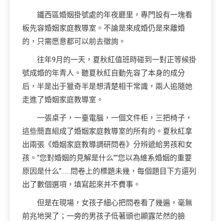
鐵西區婚姻掛號處的年夜廳里，專門設有一塊看
板先容婚姻家庭教導室。不論是來成婚仍是來離婚
的，只需愿意都可以前去徵詢。
往年9月的一天，夏秋紅值班時碰到一對正等候掛
號成婚的年青人。聽夏秋紅自動先容了本身的成分
后，半是出于獵奇半是想清楚相干常識，兩人追隨她
走進了婚姻家庭教導室。
一張桌子，一臺電腦，一個文件柜，三把椅子，
這些簡直組成了婚姻家庭教導室的所有的。夏秋紅拿
出兩張《婚姻家庭教導調研問卷》分辨遞給男孩和女
孩。“您對婚姻的見解是什么”“您以為維系婚姻的重要
原因是什么”……問卷上的標題未幾，每個題目下方還列
出了數個選項，填寫起來并不費事。
但是在現場，女孩子細心把問卷看了幾遍，毫無
前兆地哭了；一旁的男孩子低著頭也顯露茫然的臉