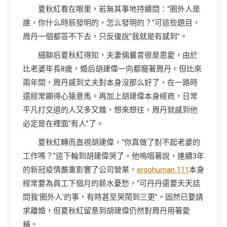
夏秋紅看在眼里，若無其事地持續問：“圈外人是
誰，你什么時辰發明的，怎么發明的？”可這些題目，
周丹一個都答不下去，只反復說“我就是有感到”。
細聊后夏秋紅得知，夫妻倆曩昔很是恩愛，由於
比老婆年長8歲，婚后胡建偉一向都寵著周丹。但比來
兩年間，周丹感到丈夫對本身沒那么好了，在一路時
還經常顯得心猿意馬。再加上胡建偉本身經商，日常
平凡打交道的人又多又雜，想來想往，周丹就感到他
必定是在裡面“有人”了。
夏秋紅轉而直視胡建偉，“你真做了對不起老婆的
工作嗎？”這下輪到胡建偉哭了。他嗚咽著說，連續3年
的新冠疫情嚴重影響了公司營業，
ergohuman 111
本身
經常要為員工下個月的薪水憂愁，“可丹丹還要天天詰
問我‘圈外人’的事，有時甚至哭鬧到三更”。固然已要請
求離婚，但夏秋紅留意到胡建偉仍然對周丹用著愛
稱。