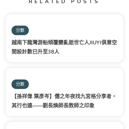
RELATED POSTS
分數
越南下龍灣游船傾覆變亂逝世亡人JIUYI俱意空
間設計數已升至38人
分數
【孫祥偉 葉彥岑】儒之年夜找九宮格分享者，
其行也遠——劉長煥師長教師之印象