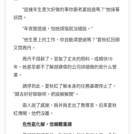
“這幾年生意欠好做的事你跟老婆說過嗎？”她接著
訊問。
“年夜致提過，怕她煩惱就沒細說。”
“他生意上的工作，你自動清楚過嗎？”夏秋紅回頭
又問周丹。
周丹不措辭了。習氣了丈夫的照料，成婚快10
年，她甚至都不了解胡建偉的公司詳細做的是什么營
業。
調停到此，夏秋紅了解本身的任務基礎停止了，
“歸去好好聊聊吧，把誤解解開”。
兩人說了感謝，肩并肩走出了教導室。后來夏秋
紅傳聞，他們沒離。
危性能化解，信賴難重建