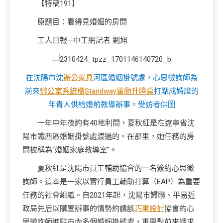
【特稿191】
原題目：看得見婚姻的房間
工人日報—中工網記者 劉旭
在沈陽市沈
辦公家具
河區婚姻掛號處，心思徵詢師為
前來
辦公室系統櫃
Standway電動升降桌
打點成婚證的
年青人供給婚前教導辦事。
受訪者供圖
一年中年夜約有40地利間，夏秋紅是在遼寧省沈
陽市鐵西區婚姻掛號處渡過的。在那里，她任務的房
間被稱為“婚姻家庭教導室”。
夏秋紅是沈陽市員工輔助協會的一名簽約心思徵
詢師。這本是一家以實行員工輔助打算（EAP）為重要
任務的社會組織。自2021年起，沈陽市婦聯、平易近
政局先后以購置辦事的情勢約請該
巧寓設計
協會的心
思徵詢師進駐市內多個婚姻掛號處，重要對前來請求