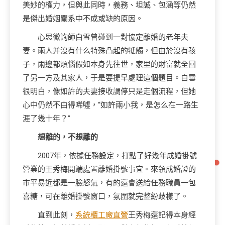
美妙的權力，但與此同時，義務、坦誠、包涵等仍然
是傑出婚姻關系中不成或缺的原因。
心思徵詢師白雪曾碰到一對協定離婚的老年夫
妻。兩人并沒有什么特殊凸起的牴觸，但由於沒有孩
子，兩邊都煩惱假如本身先往世，家里的財富就全回
了另一方及其家人，于是要提早處理這個題目。白雪
很明白，像如許的夫妻接收調停只是走個流程，但她
心中仍然不由得唏噓，“如許兩小我，是怎么在一路生
涯了幾十年？”
想離的，不想離的
2007年，依據任務設定，打點了好幾年成婚掛號
營業的王秀梅開端處置離婚掛號事宜。來領成婚證的
市平易近都是一臉怒氣，有的還會送給任務職員一包
喜糖，可在離婚掛號窗口，氛圍就完整紛歧樣了。
直到此刻，
系統櫃工廠直營
王秀梅還記得本身經