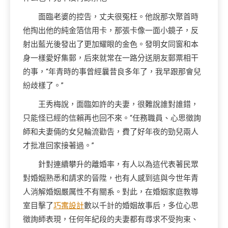
面臨老婆的控告，丈夫很冤枉。他說那次聚首時
他掏出他的純金箔信用卡，那張卡像一面小鏡子，反
射出藍光後發出了更加耀眼的金色。發明女同窗和本
身一樣愛好集郵，后來就常在一路分送朋友郵票相干
的事，“年青時的事曾經曩昔良多年了，我早跟那會兒
紛歧樣了。”
王秀梅說，面臨如許的夫妻，很難說誰對誰錯，
只能怪已經的信賴再也回不來。“任務職員、心思徵詢
師和夫妻倆的女兒輪流勸告，費了好年夜的勁兒兩人
才批准回家接著過。”
針對連續攀升的離婚率，有人以為這代表著民眾
對婚姻熟悉和請求的晉陞，也有人感到這與今世年青
人消解婚姻嚴厲性不有關系。對此，在婚姻家庭教導
室目擊了
巧寓設計
數以千計的婚姻故事后，多位心思
徵詢師表現，任何年紀段的夫妻都有尋求不受拘束、