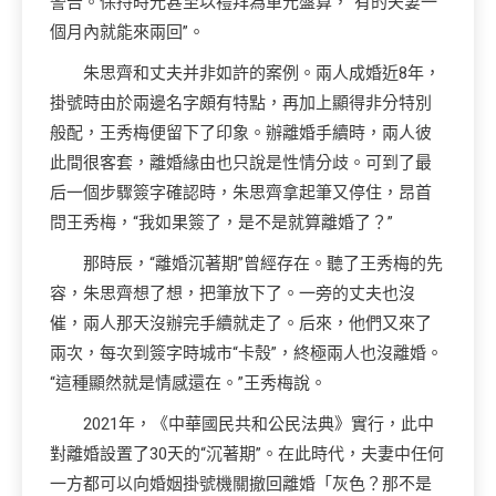
警告。保持時光甚至以禮拜為單元盤算，“有的夫妻一
個月內就能來兩回”。
朱思齊和丈夫并非如許的案例。兩人成婚近8年，
掛號時由於兩邊名字頗有特點，再加上顯得非分特別
般配，王秀梅便留下了印象。辦離婚手續時，兩人彼
此間很客套，離婚緣由也只說是性情分歧。可到了最
后一個步驟簽字確認時，朱思齊拿起筆又停住，昂首
問王秀梅，“我如果簽了，是不是就算離婚了？”
那時辰，“離婚沉著期”曾經存在。聽了王秀梅的先
容，朱思齊想了想，把筆放下了。一旁的丈夫也沒
催，兩人那天沒辦完手續就走了。后來，他們又來了
兩次，每次到簽字時城市“卡殼”，終極兩人也沒離婚。
“這種顯然就是情感還在。”王秀梅說。
2021年，《中華國民共和公民法典》實行，此中
對離婚設置了30天的“沉著期”。在此時代，夫妻中任何
一方都可以向婚姻掛號機關撤回離婚「灰色？那不是