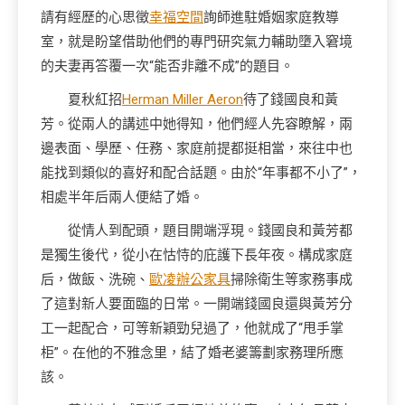
請有經歷的心思徵
幸福空間
詢師進駐婚姻家庭教導
室，就是盼望借助他們的專門研究氣力輔助墮入窘境
的夫妻再答覆一次“能否非離不成”的題目。
夏秋紅招
Herman Miller Aeron
待了錢國良和黃
芳。從兩人的講述中她得知，他們經人先容瞭解，兩
邊表面、學歷、任務、家庭前提都挺相當，來往中也
能找到類似的喜好和配合話題。由於“年事都不小了”，
相處半年后兩人便結了婚。
從情人到配頭，題目開端浮現。錢國良和黃芳都
是獨生後代，從小在怙恃的庇護下長年夜。構成家庭
后，做飯、洗碗、
歐凌辦公家具
掃除衛生等家務事成
了這對新人要面臨的日常。一開端錢國良還與黃芳分
工一起配合，可等新穎勁兒過了，他就成了“甩手掌
柜”。在他的不雅念里，結了婚老婆籌劃家務理所應
該。