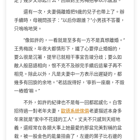
走了幾步又想起什么，回頭對王秀梅抱拳以示感激。
還有一次，夫妻倆離婚把9歲的兒子也帶上了。辦
手續時，母親問孩子：“以后你跟誰？”小男孩不答覆，
只嗚嗚地哭。
“像如許的，一看就是至多有一方不是真想離婚。”
王秀梅說，年夜大都情形下，鐵了心要停止婚姻的，
要么很是沉著，提早已就相干事宜告竣分歧；要么如
敵人般惡語相向，恨不克不及辦完手續后這輩子再不
相見。除此以外，凡是夫妻中一方表示出遲疑的，都
幾多有回旋的余地。“老話說得好，‘寧拆一座廟，不毀
一樁婚’嘛。”
不外，如許的紀律也不是每一回都起感化。白雪
招待過一對老年夫妻，
歐德系統傢俱
老婆描述本身多
年來就是“家中不花錢的工人”，丈夫不只感到天經地
義，還經常在各類大事上她最愛的那盆完美對稱的盆
栽，被一股金色的能量扭曲了，左邊的葉子比右邊的