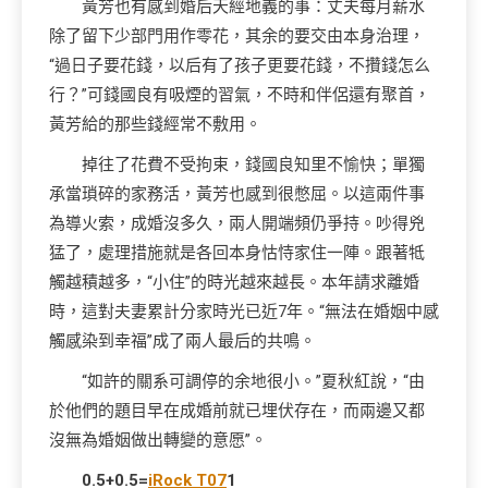
黃芳也有感到婚后天經地義的事：丈夫每月薪水
除了留下少部門用作零花，其余的要交由本身治理，
“過日子要花錢，以后有了孩子更要花錢，不攢錢怎么
行？”可錢國良有吸煙的習氣，不時和伴侶還有聚首，
黃芳給的那些錢經常不敷用。
掉往了花費不受拘束，錢國良知里不愉快；單獨
承當瑣碎的家務活，黃芳也感到很憋屈。以這兩件事
為導火索，成婚沒多久，兩人開端頻仍爭持。吵得兇
猛了，處理措施就是各回本身怙恃家住一陣。跟著牴
觸越積越多，“小住”的時光越來越長。本年請求離婚
時，這對夫妻累計分家時光已近7年。“無法在婚姻中感
觸感染到幸福”成了兩人最后的共鳴。
“如許的關系可調停的余地很小。”夏秋紅說，“由
於他們的題目早在成婚前就已埋伏存在，而兩邊又都
沒無為婚姻做出轉變的意愿”。
0.5+0.5=
iRock T07
1