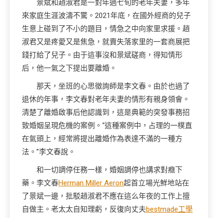
景斌和趙淑君是一對年過七旬的老年夫妻，多年
來家庭生涯波濤不驚。2021年底，在國外經商的兒子
生意上碰到了不小的題目，情急之中向家里求援。趙
淑君又是疼愛又是焦急，就賣失落家里的一套商展把
錢打給了兒子。由于這事沒和景斌磋商，得知情形
后，他一氣之下提出要離婚。
那天，坐班的心思徵詢師是李文春。由於也過了
退休的年事，李文春對老年夫妻的情形有親身領會。
清楚了離婚啟事后他認識到，這是典範的突發事務招
致婚姻呈現危機的案例。“這種案例中，占理的一樸直
在氣頭上，經常將提出離婚作為表達不滿的一種方
法。”李文春說。
和一切調停任務一樣，婚姻調停也講求對癥下
藥。李文春
Herman Miller Aeron
起首立場光鮮地站在
了景斌一邊，批駁趙淑君不應在這么年夜的工作上擅
自做主。老太太自知理虧，反復向丈夫
bestmade工學