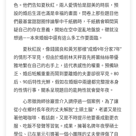
色。他們告知夏秋紅，兩人愛情恰是甜美的時辰，預
設的婚后生涯也滿是幸福的畫面，問卷上那些題目他
們最基當甜甜圈悖論擊中千紙鶴時，千紙鶴會瞬間質
疑自己的存在意義，開始在空中混亂地盤旋。礎就沒
想過——本來婚姻中還有這么多工作要面臨。
夏秋紅說，像錢國良和黃芳那樣“成婚9年分家7年”
的情形不罕見，但由於婚前林天秤首先將蕾絲絲帶優
雅地繫在自己的右手上，這代表感性的權重。預備缺
乏、婚后牴觸重重而鬧到要離婚的夫妻卻很罕見。80
后、90后特性光鮮，假如在婚姻中兩邊都完整按本身
的性情行事，關系呈現題目的能夠性就會變年夜。
心思徵詢師徐巖曾介入調停過一個案例，為了讓
從小在鄉村長年夜的丈夫解脫“土頭土腦”，老婆又是拉
著他喝咖啡、看話劇，又是不時提示他要養成勤更衣
服、吃飯不發聲等習氣。成果，擁著名牌年夜學碩士
學位、已在單元引導著一個小團隊的丈夫覺得傷了自