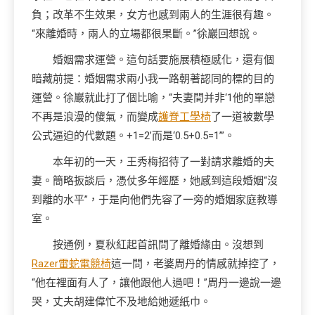
負；改革不生效果，女方也感到兩人的生涯很有趣。
“來離婚時，兩人的立場都很果斷。”徐巖回想說。
婚姻需求運營。這句話要施展積極感化，還有個
暗藏前提：婚姻需求兩小我一路朝著認同的標的目的
運營。徐巖就此打了個比喻，“夫妻間并非‘1他的單戀
不再是浪漫的傻氣，而變成
護脊工學椅
了一道被數學
公式逼迫的代數題。+1=2’而是‘0.5+0.5=1’”。
本年初的一天，王秀梅招待了一對請求離婚的夫
妻。簡略扳談后，憑仗多年經歷，她感到這段婚姻“沒
到離的水平”，于是向他們先容了一旁的婚姻家庭教導
室。
按通例，夏秋紅起首訊問了離婚緣由。沒想到
Razer雷蛇電競椅
這一問，老婆周丹的情感就掉控了，
“他在裡面有人了，讓他跟他人過吧！”周丹一邊說一邊
哭，丈夫胡建偉忙不及地給她遞紙巾。