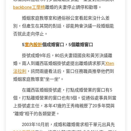
backbone工學椅
離婚的夫妻停止調停和勸導。
婚姻家庭教導室和通俗辦公室看起來沒什么差
別，但產生在其間的對話，卻能夠會決議一段婚姻能
否就此走向停止。
5
室內設計
個成婚窗口，5個離婚窗口
掛號成婚9年后，80后夫妻錢國良和黃芳決議離
婚。兩人到鐵西區婚姻掛號處提出離婚請求那天
Xten
法拉利
，訊問兩邊看法后，窗口任務職員推舉他們到
婚姻家庭教導室“坐一坐”。
在鐵西區婚姻掛號處，打點成婚營業的窗口有5
個，打點離婚營業的窗口也有5個。從通俗處事員到當
上掛號處主任，本年47歲的王秀梅親歷了20多年間與
“離婚”相干的各類變更。
2003年10月前，成婚和離婚需求相干單元出具先