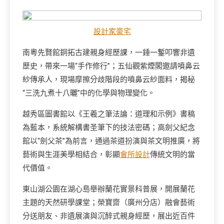
設計家豪宅
南粵先賢館銅拓古建親身經歷課，一錘一鏨叩響非遺
歷史，帶來一場“手作修行”；五仙觀紫煙閣邀請噴鼻云
紗傳承人，現場摩擦分歧階段的噴鼻云紗面料，揭秘
“三洗九煮十八曬”中的化學與物理變化。
越秀區圖書館以《王羲之筆法論：道理和示例》書稿
為藍本，系統解構書圣筆下的技法密碼；高劍父紀念
館以“劍父茶”為前言，通過茶道扮演與茶文明推廣，將
藝術與生涯美學相結合，彰顯
會所設計
傳統文明的當
代價值。
東山湖公園在湖心島舉辦蘭花實景科普展，開展蘭花
主題的天然研學課堂；榮寶齋（廣州分店）融會藝術
分送朋友、非遺展演與沉醉式親身經歷，展出近百件