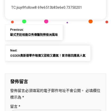
TC:jiuyi9follow8 69e6513b83e6e0.73750201
Previous:
歐式烹飪相逢亞秀傳醫院勞檢洲風味
Next:
OSDER奧斯德零件報價又甜軟又霸氣！曾沛慈回應高人氣
發佈留言
發佈留言必須填寫的電子郵件地址不會公開。
必填欄位
標示為
*
留言
*