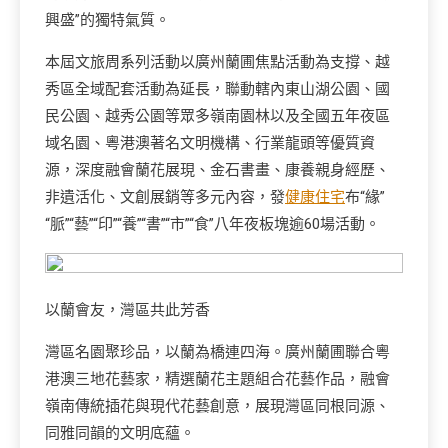
興盛”的獨特氣質。
本屆文旅周系列活動以廣州蘭圃焦點活動為支撐、越
秀區全域配套活動為延長，聯動轄內東山湖公園、國
民公園、越秀公園等眾多嶺南園林以及全國五年夜區
域名園、粵港澳著名文明機構、行業龍頭等優質資
源，深度融會蘭花展現、金石書畫、康養親身經歷、
非遺活化、文創展銷等多元內容，發
健康住宅
布“緣”
“脈”“藝”“印”“養”“書”“市”“食”八年夜板塊逾60場活動。
以蘭會友，灣區共此芳香
灣區名園聚珍品，以蘭為橋連四海。廣州蘭圃聯合粵
港澳三地花藝家，精選蘭花主題組合花藝作品，融會
嶺南傳統插花與現代花藝創意，展現灣區同根同源、
同雅同韻的文明底蘊。