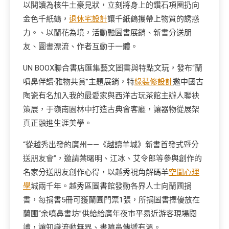
以閱讀為核牛土豪見狀，立刻將身上的鑽石項圈扔向
金色千紙鶴，
退休宅設計
讓千紙鶴攜帶上物質的誘惑
力。、以蘭花為境，活動融圖書展銷、新書分送朋
友、圖書漂流、作者互動于一體。
UN BOOX聯合書店匯集藝文圖書與特點文玩，發布“蘭
噴鼻伴讀·雅物共賞”主題展銷，特
綠裝修設計
邀中國古
陶瓷有名加入我的最愛家與西洋古玩茶館主辦人聯袂
策展，于嶺南園林中打造古典會客廳，讓器物從展架
真正融進生涯美學。
“從越秀出發的廣州——《越讀羊城》新書首發式暨分
送朋友會”，邀請葉曙明、江冰、艾令郎等參與創作的
名家分送朋友創作心得，以越秀視角解碼羊
空間心理
學
城兩千年。越秀區圖書館發動各界人士向蘭圃捐
書，每捐書5冊可獲蘭圃門票1張，所捐圖書擇優放在
蘭圃“余噴鼻書坊”供給給廣年夜市平易近游客現場閱
讀，讓知識流動無界、書噴鼻傳遞有溫。