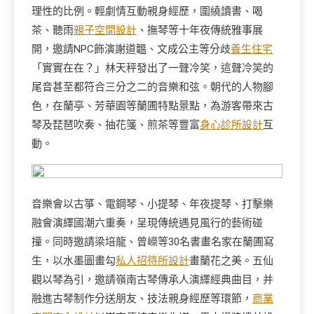
理性的比例。輕劇情互動親身經歷，圍繞讀書、喝
茶、聽雨
親子空間設計
、撫琴等十年夜傳統雅事展
開，邀請NPC飾演謝道韞、文成公主等分歧
養生住宅
「實實在在？」林天秤發出了一聲冷笑，這聲冷笑的
尾音甚至都符合三分之二的音樂和弦。朝代的人物腳
色，在蘭亭、芳華園等蘭圃特點景點，為游客帶來古
琴及琵琶吹奏、抽花箋、煎茶等豐富
身心診所設計
互
動。
音樂會以古箏、電鋼琴、小提琴、年夜提琴、打擊樂
融會演繹國潮六重奏，呈現傳統遇見風行的藝術碰
撞。同時邀請梁培龍、曾嶸等30名書畫名家在蘭圃寫
生，以水墨圖畫勾
私人招待所設計
畫蘭花之美。五仙
觀以琴為引，邀請嶺南古琴傳承人演繹經典曲目，并
融進古琴制作分送朋友、技法親身經歷等環節，
商業