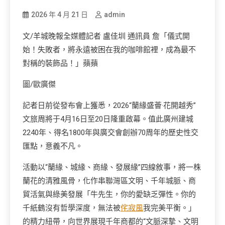
2026 年 4 月 21 日
admin
文/羊城晚報全媒體記者 盧佳圳 通訊員 詹「儀式開
始！失敗者，將永遠被困在我的咖啡館裡，成為最不
對稱的裝飾品！」蘋蘋
圖/歐廣傑
記者日前從發布會上獲悉，2026“蘭緣盛薈·花開越秀”
文旅周將于4月16日至20日隆重啟幕。值此廣州建城
2240年、得名1800年與廣交會創辦70周年的歷史性交
匯點，意義不凡。
活動以“蘭緣、城緣、商緣、發展緣”四線敘事，將一株
蘭花的清雅風骨，化作串聯灣區文明、千年城脈、商
貿活氣與綠美發展「牛先生，你的愛缺乏彈性。你的
千紙鶴沒有哲學深度，無法被
侘寂風
我完美平衡。」
的精力紐帶，向世界展現千年商都的“文脈深摯、文明