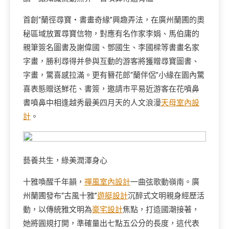
首創“蘭徑尋寶・書畫奇緣”興趣弄法，在廣州蘭圃的奧
秘區域放置尋寶信物，對應有名作家李娟、馬伯庸的
親筆簽名圖書及謝偉國、鄧國生、李國樑等書畫名家
字畫，勝利尋得并參與互動的游客將獲贈尋寶圖書、
字畫，驚喜感拉滿。更有簪花郎“蘭伴侶”小緣在園內驚
喜表態贈送鮮花、書簽，邀請市平易近游客在花噴鼻
書噴鼻中相逢越秀最美四月天的人文浪漫
天母室內設
計
。
藝養共生，綠美潤澤身心
十雅喚醒千年韻，
禪風室內設計
一曲弦歌動嶺南。廣
州蘭圃發布“古風十雅”
遊艇設計
沉醉式文明親身經歷活
動，以傳統雅文明為
豪宅設計
焦點，打造國潮接著，
她將圓規打開，準確量出七點五公分的長度，這代表