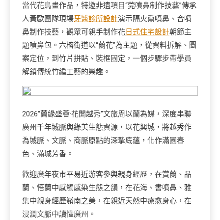
當代花鳥畫作品，特邀非遺項目“莞噴鼻制作技藝”傳承
人黃歐團隊現場
牙醫診所設計
演示隔火熏噴鼻、合噴
鼻制作技藝，觀眾可親手制作花
日式住宅設計
朝節主
題噴鼻包。六榕街道以“蘭花”為主題，從資料拆解、圖
案定位，到竹片拼貼、裝框固定，一個步驟步帶學員
解鎖傳統竹編工藝的樂趣。
2026“蘭緣盛薈·花開越秀”文旅周以蘭為媒，深度串聯
廣州千年城脈與綠美生態資源，以花興城，將越秀作
為城脈、文脈、商脈原點的深摯底蘊，化作滿園春
色、滿城芳香。
歡迎廣年夜市平易近游客參與親身經歷，在賞蘭、品
蘭、悟蘭中感觸感染生態之韻，在花海、書噴鼻、雅
集中親身經歷嶺南之美，在親近天然中療愈身心，在
浸潤文脈中讀懂廣州。