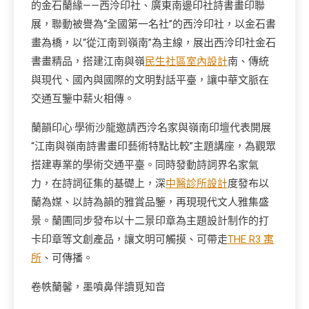
的金石蘭緣——西泠印社、廣東南邊印社詩書畫印聯
展，聯動被譽為“全國第一名社”的西泠印社，以金石書
畫為橋，以“從江南到嶺南”為主線，展出西泠印社金石
書畫精品，搭建江南與嶺
民生社區室內設計
南、傳統
與現代、國內與國際的文明對話平臺，讓中華文脈在
交通互鑒中薪火相傳。
蘭韻印心·學術沙龍邀請西泠名家與嶺南印壇代表開展
“江南與嶺南詩書畫印藝術特點比較”主題講座，為觀眾
搭建專業的學術交通平臺。同時發動詩詞界名家氣
力，在詩詞征集的基礎上，深
中醫診所設計
度發布以
蘭為媒、以詩為韻的雅賞品鑒，再現現代文人雅集盛
景。蘭圃同步發布以十二景印章為主題設計制作的打
卡印章等文創產品，讓文明可觸摸、可帶走
THE R3 寓
所
、可傳播。
卷帙蘭馨，墨噴鼻伴讀覓知音