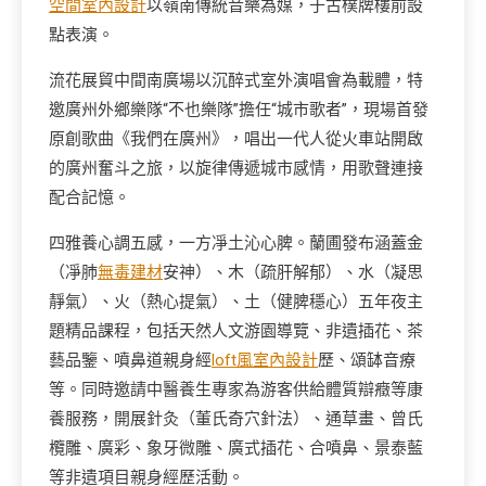
空間室內設計
以嶺南傳統音樂為媒，于古樸牌樓前設
點表演。
流花展貿中間南廣場以沉醉式室外演唱會為載體，特
邀廣州外鄉樂隊“不也樂隊”擔任“城市歌者”，現場首發
原創歌曲《我們在廣州》，唱出一代人從火車站開啟
的廣州奮斗之旅，以旋律傳遞城市感情，用歌聲連接
配合記憶。
四雅養心調五感，一方凈土沁心脾。蘭圃發布涵蓋金
（凈肺
無毒建材
安神）、木（疏肝解郁）、水（凝思
靜氣）、火（熱心提氣）、土（健脾穩心）五年夜主
題精品課程，包括天然人文游園導覽、非遺插花、茶
藝品鑒、噴鼻道親身經
loft風室內設計
歷、頌缽音療
等。同時邀請中醫養生專家為游客供給體質辯癥等康
養服務，開展針灸（董氏奇穴針法）、通草畫、曾氏
欖雕、廣彩、象牙微雕、廣式插花、合噴鼻、景泰藍
等非遺項目親身經歷活動。