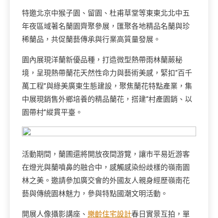
特邀北京中猴子園、留園、杜甫草堂等東東北北中五
年夜區域著名蘭園齊聚參展，匯聚各地精品名蘭與珍
稀蘭品，共促蘭藝傳承與行業高質量發展。
園內展現洋蘭新優品種，打造微型熱帶雨林蘭蕨秘
境，呈現熱帶蘭花天然性命力與藝術美感，緊扣“百千
萬工程”與綠美廣東生態建設，聚焦蘭花特點產業，集
中展現銷售外鄉培養的精品蘭花，搭建“村產園銷、以
園帶村”縱貫平臺。
活動期間，蘭圃還將開放夜間游覽，讓市平易近游客
在燈光與蘭噴鼻的融合中，感觸感染紛歧樣的嶺南園
林之美。邀請參加廣交會的外國友人親身經歷嶺南花
藝與傳統園林魅力，參與特點國潮文明活動。
開展人像攝影講座、
樂齡住宅設計
春日實景互拍，單