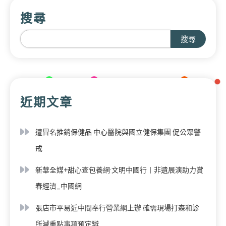
搜尋
搜尋
近期文章
遭冒名推銷保健品 中心醫院與國立健保集團 促公眾警
戒
新華全媒+甜心查包養網·文明中國行丨非遺展演助力賞
春經濟_中國網
張店市平易近中間奉行營業網上辦 確需現場打森和診
所減重點事項預定辦