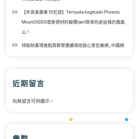
【年夜美廣東·印尼語】Ternyata begitulah Phoenix
MounOSDER奧斯德材料報價tain!原來你是這樣的鳳凰
山！
特點財產增進脫貧群眾連續增收甜心查包養網_中國網
近期留言
尚無留言可供顯示。
彙整