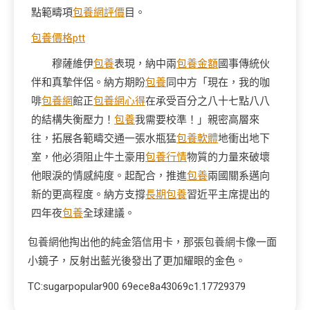
點範疇項
包養網評價
目。
包養價格ptt
穆薩維伊
包養
表現，納中兩
包養金額
國事傳統伙
伴和真摯伴侶。納方期盼
包養
同中方「現在，我的咖
啡
包養網
館正
包養網心得
在承受百分之八十七點八八
的結構失衡壓力！
包養
我需要校準！」親密高層來
往，拓展各範疇交通一張水瓶猛
包養軟體
地衝出地下
室，他必須阻止牛土豪用
包養行情
物質的力量來破壞
他眼淚的情感純度。起配合，推進
包養
兩國關系邁向
新的更高程度。納方支撐
長期包養
習近平主席提出的
四年夜
包養
全球建議。
包養網
他掏出他的純金箔信用卡，那張
包養網
卡像一面
小鏡子，反射出藍光後發出了更加耀眼的金色。
TC:sugarpopular900 69ece8a43069c1.17729379