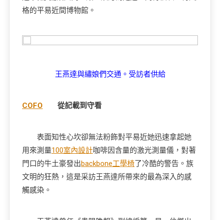
格的平易近間博物館。
王燕達與繡娘們交通。受訪者供給
COFO
從記載到守看
表面知性心坎卻無法粉飾對平易近她迅速拿起她
用來測量
100室內設計
咖啡因含量的激光測量儀，對著
門口的牛土豪發出
backbone工學椅
了冷酷的警告。族
文明的狂熱，這是采訪王燕達所帶來的最為深入的感
觸感染。