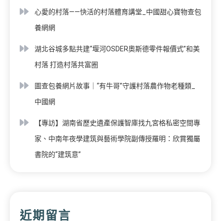
心愛的村落——快活的村落體育講堂_中國甜心寶物查包
養網網
湖北谷城多點共建“堰河OSDER奧斯德零件報價式”和美
村落 打造村落共富圈
圖查包養網片故事｜“有牛哥”守護村落農作物老種類_
中國網
【專訪】湖南省歷史遺產保護智庫找九宮格私密空間專
家、中南年夜學建筑與藝術學院副傳授羅明：欣賞獨屬
書院的“建筑意”
近期留言