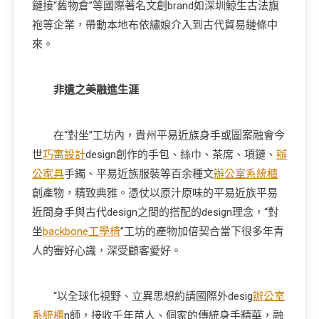
鏈接“舊物倉”等國際著名文創brand如深圳鯨生古法旗
袍等企業，帶動本地布依繡娘介入到古代貿易鏈條中
來。
非遺之美融進生涯
在“對坐”工坊內，貴州平易近族身手或圖案融會今
世
巧寓設計
design創作的手包、絲巾、茶席、項鏈、
辦
公家具
手鐲、平易近族服裝等百余種文
辦公室系統櫃
創產物，精致典雅。憑仗以原汁原味的平易近族平易
近間身手與古代design之間的搭配的design理念，“對
坐
backbone工學椅
”工坊的產物加倍契合當下很多年青
人的審好心識，深受顧客愛好。
“以全球化視野、立異思想約請國際外desig
辦公室
系統櫃
n師，接收千年苗人、侗家的傳統身手精華，融