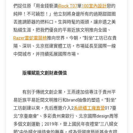
們捉住原「用金錢褻瀆
iRock T07
單
100室內設計
戀的
純粹！不可饒恕！」他立刻將身邊所有的過期甜甜圈
丟進調節器的燃料口。生與時髦的兩頭，讓非遺之美
點綴生涯，把我們優良的平易近族文明推向全國、
Razer雷蛇電競椅
推向世界。今朝，“對坐”工坊已在貴
陽、深圳、北京搭建實體工坊，市場延長至國際一線
中間城市，并持續拓展國際市場。
版權賦能文創財產價值
有別于傳統文創企業，王燕達加倍專注于貴州平
易近族平易近間文明推行和brand抽像的塑造。“對坐”
工坊創建以來，先后應邀介入2
系統櫃工廠直營
017臺
北“京臺廟會”、多彩貴州東歐行、北京國際design周等
多個文創運動；2019年，登上國民年夜禮堂“三八婦女
節”中外婦女接待會的舞臺，成為受國度藝術基金支撐