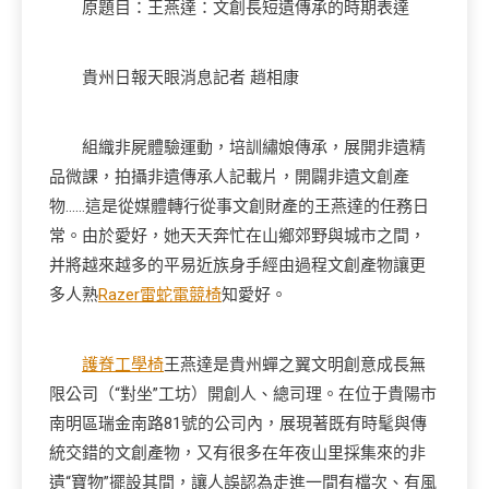
原題目：王燕達：文創長短遺傳承的時期表達
貴州日報天眼消息記者 趙相康
組織非屍體驗運動，培訓繡娘傳承，展開非遺精
品微課，拍攝非遺傳承人記載片，開闢非遺文創產
物……這是從媒體轉行從事文創財產的王燕達的任務日
常。由於愛好，她天天奔忙在山鄉郊野與城市之間，
并將越來越多的平易近族身手經由過程文創產物讓更
多人熟
Razer雷蛇電競椅
知愛好。
護脊工學椅
王燕達是貴州蟬之翼文明創意成長無
限公司（“對坐”工坊）開創人、總司理。在位于貴陽市
南明區瑞金南路81號的公司內，展現著既有時髦與傳
統交錯的文創產物，又有很多在年夜山里採集來的非
遺“寶物”擺設其間，讓人誤認為走進一間有檔次、有風