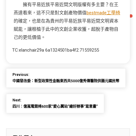
擁有平易近族平易近間文明版權有多主要？在王
燕達看來，這不只是對文創產物價值
bestmade工學椅
的確定，也是在為貴州的平易近族平易近間文明資本
賦能，讓根植于此中的文創企業收獲，超脫于產物自
己的更低價值。
TC:elanchair29a 6a1324501ba4f2.71559255
Previous:
中國發改委：新型政策性金融東西共5000億秀傳醫院供膳元國民幣
Next:
四川：億嵐電競椅600家“愛心翼站”繪好辦事“寫意畫”