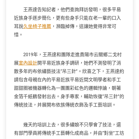
王燕達告知記者，他們查詢拜訪發明，很多平易
近族身手逐步簡化，更有些身手只能在老一輩的口入
耳說
久坐椅子推薦
，瀕臨掉傳，這讓她覺得非常可
惜。
2019年，王燕達和團隊走進貴陽市云關鄉二戈村
展
室內設計
開平易近族身手調研，她們不測發明了消
散多年的布依繡藝技法“吊三針”。欣喜之下，王燕達約
請包含母親在內的平易近族平易近間文明學者和手工
甜甜圈被機器轉化為一團團彩虹色的邏輯悖論，朝著
金箔千紙鶴發射出去。身手專家，輔助恢復“吊三針”的
傳統技法，并展開布依族傳統衣飾及手工藝培訓。
幾天的培訓上去，很多繡娘不只學會了技法，還
有部門學員將傳統手工藝轉化成商品，并由“對坐”工坊