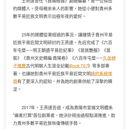
王燕達曾任《貴陽晚報》副總編纂，是一位傑出
的媒體人。受母親余未人的影響，她從小便對貴州多
數平易近族文明表示出極年夜的愛好。
25年的媒體從業經過的事況，讓鐘情于貴州平易
近族平易近間文明研討的王燕達，先后完成了《六百
年屯堡——明王朝遺平易近紀事》《苗族艷服》《苗
裝》《貴州文史精編·貴陽卷》《六百年屯堡——
久坐椅
子推薦
古代明朝人生涯全記載
iRock T07
》等多部專
著，也讓她對貴州平易近族平易近間文明
綠的系統傢
俱
有了更深入的認知，并為她的創業供給了深摯的積
淀。
2017年，王燕達告退，成為貴陽市宣揚文明體系
“痛客打算”首位創業者，她決計經由過程點滴推進，助
力貴州多數平易近族恢復傳統手藝。