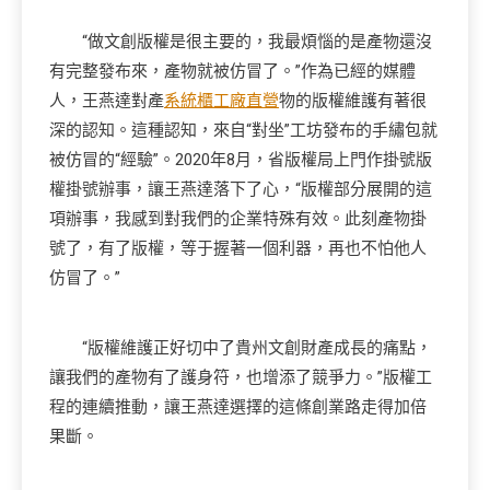
“做文創版權是很主要的，我最煩惱的是產物還沒
有完整發布來，產物就被仿冒了。”作為已經的媒體
人，王燕達對產
系統櫃工廠直營
物的版權維護有著很
深的認知。這種認知，來自“對坐”工坊發布的手繡包就
被仿冒的“經驗”。2020年8月，省版權局上門作掛號版
權掛號辦事，讓王燕達落下了心，“版權部分展開的這
項辦事，我感到對我們的企業特殊有效。此刻產物掛
號了，有了版權，等于握著一個利器，再也不怕他人
仿冒了。”
“版權維護正好切中了貴州文創財產成長的痛點，
讓我們的產物有了護身符，也增添了競爭力。”版權工
程的連續推動，讓王燕達選擇的這條創業路走得加倍
果斷。