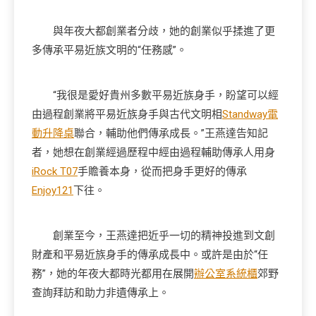
與年夜大都創業者分歧，她的創業似乎揉進了更
多傳承平易近族文明的“任務感”。
“我很是愛好貴州多數平易近族身手，盼望可以經
由過程創業將平易近族身手與古代文明相
Standway電
動升降桌
聯合，輔助他們傳承成長。”王燕達告知記
者，她想在創業經過歷程中經由過程輔助傳承人用身
iRock T07
手贍養本身，從而把身手更好的傳承
Enjoy121
下往。
創業至今，王燕達把近乎一切的精神投進到文創
財產和平易近族身手的傳承成長中。或許是由於“任
務”，她的年夜大都時光都用在展開
辦公室系統櫃
郊野
查詢拜訪和助力非遺傳承上。