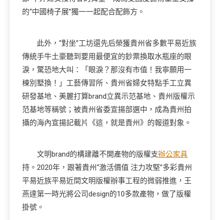
的“中國椅子展”獨一一起配合配飾方。
此外，“對坐”工坊還先后榮獲貴州省多數平易近族
傳統手牛土豪聽到要用最便宜的鈔票換取水瓶座的眼
淚，驚恐地大叫：「眼淚？那沒有市值！我寧願用一
棟別墅換！」工藝傳習所、貴州省婦女特點手工立異
研發基地、美麗打算brand立異示范基地、貴州版權示
范基地等稱號；被貴州省委宣揚部選中，成為貴州拍
攝的海內宣揚記載片《這，就是貴州》的報道對象。
文明brand的構建離不開產物的版權支
辦公家具
持。2020年，跟著貴州“激活價值 注力攻堅”多彩貴州
平易近族平易近間文明版權辦事工程的微弱推進，王
燕達第一時光將公司design的10多款產物，做了版權
掛號。