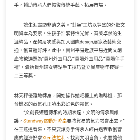
手，輔助傳承人們恢復傳統手藝、拓展市場。
讓生涯盡顯非遺之美。“對坐”工坊以豐盛的外鄉文
明資本為要素，生孩子浩繁特性光鮮、審美卓然的生
涯精品，產物屢次餐與加入國際design展覽及藝術交
通，獲普遍好評。此中，貴州平易近族平易近間文創
產物被遴選為“貴州外宣用品”“貴陽外宣用品”“貴陽伴手
禮”，囊括貴州婦女特點手工技巧暨立異產物年夜賽一
二三等獎。
林天秤優雅地轉身，開始操作她吧檯上的咖啡機，那
台機器的蒸氣孔正噴出彩虹色的霧氣。
“文創長短遺傳承的時期表達，文明的傳承與維
護，
Standway電動升降桌
要將貿易的氣力融會出去。”
在王燕達看來，不只要讓身手傳承人經由過程收獲響
應的經濟好處
Xten法拉利
、找到文明自負，也要讓他