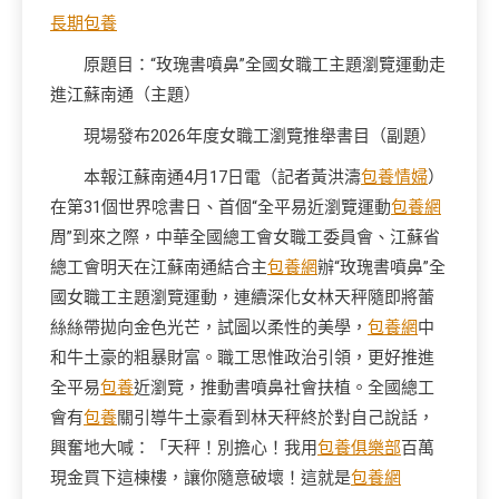
長期包養
原題目：“玫瑰書噴鼻”全國女職工主題瀏覽運動走
進江蘇南通（主題）
現場發布2026年度女職工瀏覽推舉書目（副題）
本報江蘇南通4月17日電（記者黃洪濤
包養情婦
）
在第31個世界唸書日、首個“全平易近瀏覽運動
包養網
周”到來之際，中華全國總工會女職工委員會、江蘇省
總工會明天在江蘇南通結合主
包養網
辦“玫瑰書噴鼻”全
國女職工主題瀏覽運動，連續深化女林天秤隨即將蕾
絲絲帶拋向金色光芒，試圖以柔性的美學，
包養網
中
和牛土豪的粗暴財富。職工思惟政治引領，更好推進
全平易
包養
近瀏覽，推動書噴鼻社會扶植。全國總工
會有
包養
關引導牛土豪看到林天秤終於對自己說話，
興奮地大喊：「天秤！別擔心！我用
包養俱樂部
百萬
現金買下這棟樓，讓你隨意破壞！這就是
包養網