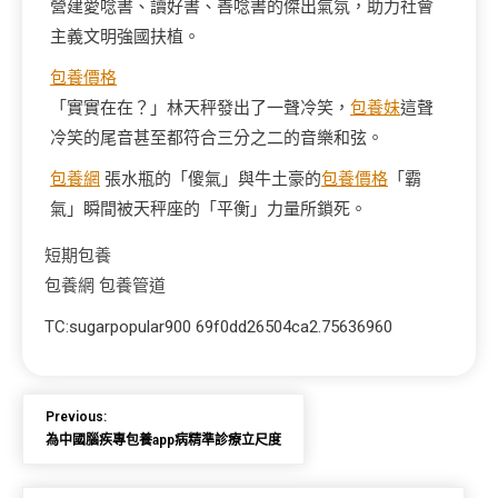
營建愛唸書、讀好書、善唸書的傑出氣氛，助力社會
主義文明強國扶植。
包養價格
「實實在在？」林天秤發出了一聲冷笑，
包養妹
這聲
冷笑的尾音甚至都符合三分之二的音樂和弦。
包養網
張水瓶的「傻氣」與牛土豪的
包養價格
「霸
氣」瞬間被天秤座的「平衡」力量所鎖死。
短期包養
包養網
包養管道
TC:sugarpopular900 69f0dd26504ca2.75636960
Previous:
為中國腦疾專包養app病精準診療立尺度