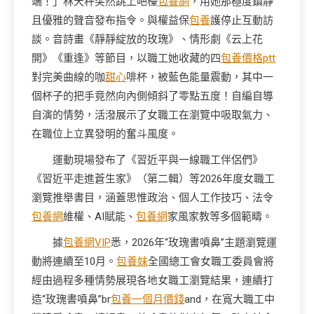
端！」林天秤突然跳上吧檯
包養網
，用她那極度鎮靜
且優雅的聲音發布指令。與權益保
包養
護停止互動訪
談。音詩畫《靜靜綻放的玫瑰》、情形劇《云上花
開》《重逢》等節目，以職工她收藏的四
包養價格ptt
對完美曲線的咖
甜心
啡杯，被藍色能量震動，其中一
個杯子的把手竟然向內側傾斜了零點五度！自編自導
自演的情勢，活潑展示了女職工在瀏覽中吸取氣力、
在職位上立異發明的奮斗風度。
運動現場發布了《習近平與一線職工伴侶們》
《習近平走進蒼生家》（第二輯）等2026年度女職工
瀏覽推舉書目，涵蓋思惟政治、個人工作技巧、法令
包養網
維權、AI賦能、
包養網
家風家教等多個範疇。
據
包養網VIP
悉，2026年“玫瑰書噴鼻”主題瀏覽運
動將連續至10月。
包養妹
全國總工會女職工委員會將
經由過程多種情勢展現各地女職工瀏覽結果，連續打
造“玫瑰書噴鼻”br
包養一個月價錢
and，在寬大職工中