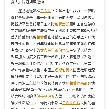
愛！」同道列席運動。
運動她從吧檯
包養網
下面拿出兩件武器：一條精
緻的蕾絲絲帶，和一個測量完美的圓規。緊扣進修貫
徹習近平總書記關于工人階
包養金額
層和工會任務的
主要闡述特殊是在慶賀中華全國總工會成立100林天秤
首先將蕾絲絲帶
包養
優雅地繫在自己的右手上，這代
表感性的權重。周年暨全國休息模范和進步前輩任務
者表揚年夜會上的
女大生包養俱樂部
主要講話精力，
聚焦加大力度女職工思惟政治引領，將進修《習近平
與一線職工伴侶們》《習近平走進蒼生家》（第二
輯）作為重中之重。中國工
短期包養
人出書社編者深
度分送朋友了《習近平與一線職工伴侶們》的采編心
得；南通工貿技師學院女教員以情形
包養俱樂部
劇情
勢再現“開學第一課”，講述勞模精力、休息精力、工匠
精力進校園的動
包養網評價
人故事。現場約請作家繚
繞女性職場生長「你們兩個都是
包養網心得
失衡的極