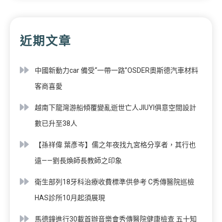
近期文章
中國新動力car 備受“一帶一路”OSDER奧斯德汽車材料
客商喜愛
越南下龍灣游船傾覆變亂逝世亡人JIUYI俱意空間設計
數已升至38人
【孫祥偉 葉彥岑】儒之年夜找九宮格分享者，其行也
遠——劉長煥師長教師之印象
衛生部列18牙科治療收費標準供參考 C秀傳醫院巡檢
HAS診所10月起須展現
馬德鐘進行30載首辦音樂會秀傳醫院健康檢查 五十知