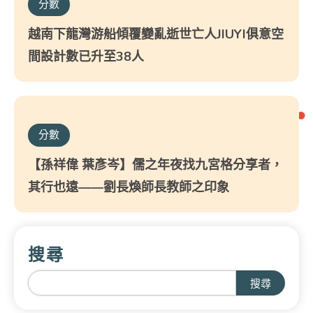
分數
越南下龍灣游船傾覆變亂逝世亡人JIUYI俱意空
間設計數已升至38人
分數
【孫祥偉 葉彥岑】儒之年夜找九宮格分享者，
其行也遠——劉長煥師長教師之印象
搜尋
搜尋