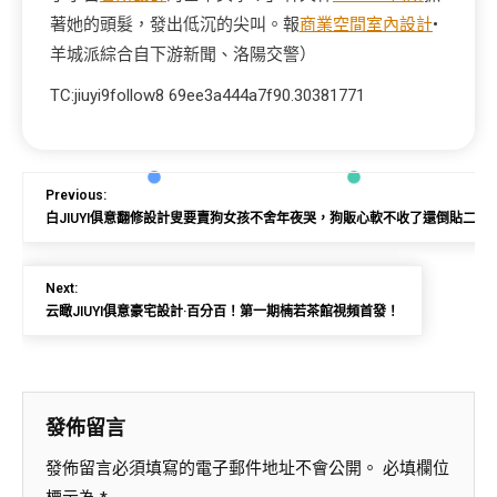
著她的頭髮，發出低沉的尖叫。報
商業空間室內設計
•
羊城派綜合自下游新聞、洛陽交警）
TC:jiuyi9follow8 69ee3a444a7f90.30381771
Previous:
白JIUYI俱意翻修設計叟要賣狗女孩不舍年夜哭，狗販心軟不收了還倒貼二百
Next:
云瞰JIUYI俱意豪宅設計·百分百！第一期楠若茶館視頻首發！
發佈留言
發佈留言必須填寫的電子郵件地址不會公開。
必填欄位