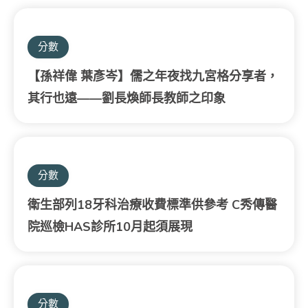
分數
【孫祥偉 葉彥岑】儒之年夜找九宮格分享者，
其行也遠——劉長煥師長教師之印象
分數
衛生部列18牙科治療收費標準供參考 C秀傳醫
院巡檢HAS診所10月起須展現
分數