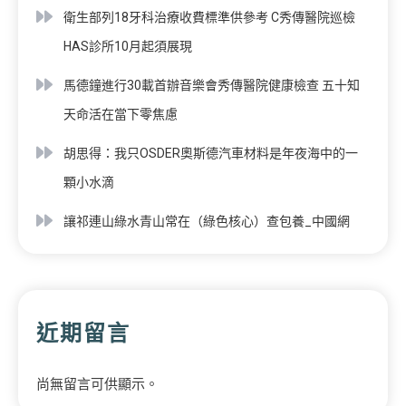
衛生部列18牙科治療收費標準供參考 C秀傳醫院巡檢
HAS診所10月起須展現
馬德鐘進行30載首辦音樂會秀傳醫院健康檢查 五十知
天命活在當下零焦慮
胡思得：我只OSDER奧斯德汽車材料是年夜海中的一
顆小水滴
讓祁連山綠水青山常在（綠色核心）查包養_中國網
近期留言
尚無留言可供顯示。