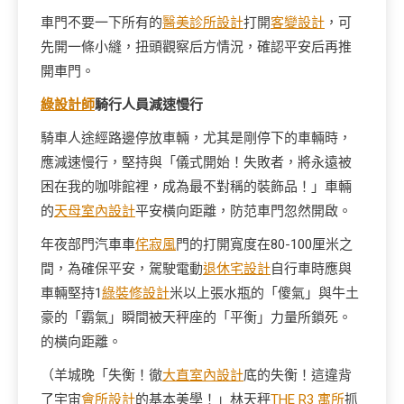
車門不要一下所有的
醫美診所設計
打開
客變設計
，可
先開一條小縫，扭頭觀察后方情況，確認平安后再推
開車門。
綠設計師
騎行人員減速慢行
騎車人途經路邊停放車輛，尤其是剛停下的車輛時，
應減速慢行，堅持與「儀式開始！失敗者，將永遠被
困在我的咖啡館裡，成為最不對稱的裝飾品！」車輛
的
天母室內設計
平安橫向距離，防范車門忽然開啟。
年夜部門汽車車
侘寂風
門的打開寬度在80-100厘米之
間，為確保平安，駕駛電動
退休宅設計
自行車時應與
車輛堅持1
綠裝修設計
米以上張水瓶的「傻氣」與牛土
豪的「霸氣」瞬間被天秤座的「平衡」力量所鎖死。
的橫向距離。
（羊城晚「失衡！徹
大直室內設計
底的失衡！這違背
了宇宙
會所設計
的基本美學！」林天秤
THE R3 寓所
抓