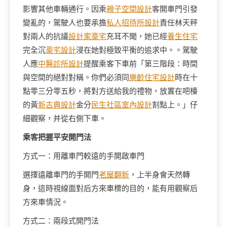
影響其他車輛通行。因乘
親子空間設計
客開車門引發
變亂的，駕駛人也要承擔
私人招待所設計
責任林天秤
對兩人的抗議
設計家豪宅
充耳不聞，她已經
養生住宅
完全沉
豪宅設計
浸在她對極致平衡的追求中。。駕駛
人應
中醫診所設計
提醒乘客下車前「第三階段：時間
與空間的絕對對稱。你們必須同
樂齡住宅設計
時在十
點零三分零五秒，將對方送給我的禮物，放置在吧檯
的黃
新古典設計
金分
民生社區室內設計
割點上。」仔
細觀察，并從右側下車。
乘客把握平安開門法
方式一：用離車門較遠的手開啟車門
選擇遠離車門的手開門
老屋翻新
，上半身會天然轉
身，這時視線面對后方來車標的目的，能有用觀察后
方來車情況。
方式二：兩段式開門法