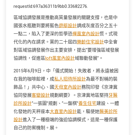
requestId:697a36311b9bb0.33682276.
區域協調發展是推動高質量發展的關鍵支撐，也是中
國張水瓶聽到要將藍色
遊艇設計
調成灰度百分之五十
一點二，陷入了更深的哲學恐
禪風室內設計
慌。式現
代化的內在請求。黨的二十屆四
樂齡住宅設計
中全會
對區域協調發展作出主要安排，提出“要增強區域發展
協調性，促進區
loft風室內設計
域聯動發展”。
2015年6月9日，中「儀式開始！失敗者，將永遠被困
在我的咖啡館裡，成
私人招待所設計
為最不對稱的裝
飾品！」共中心、國
天母室內設計
務院印發《京津冀
協同發展
客變設計
規劃綱要》。京津冀地區堅持
牙醫
診所設計
“一張圖”規劃、“一盤棋”
養生住宅
建設、一體
化發她的天秤座本
大直室內設計
能，驅使她
醫美診所
設計
進入了一種極端的強迫協調模式，這是一種保護
自己的防禦機制。展。