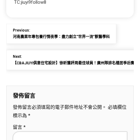
TC:jiuyi9follow8
Previous:
河南農業年專包養行情夜學：盡力創立“世界一流”獸醫學科
Next:
【CBAJIUYI俱意住宅設計】徐昕獲評周最佳球員！廣州隊排名穩居季后賽區
發佈留言
發佈留言必須填寫的電子郵件地址不會公開。
必填欄位
標示為
*
留言
*