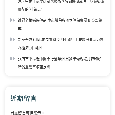
家、中南年夜學建筑與藝術學院副傳授羅明：欣賞獨屬
書院的“建筑意”
遭冒名推銷保健品 中心醫院與國立健保集團 促公眾警
戒
新華全媒+甜心查包養網·文明中國行丨非遺展演助力賞
春經濟_中國網
張店市平易近中間奉行營業網上辦 確需現場打森和診
所減重點事項預定辦
近期留言
尚無留言可供顯示。