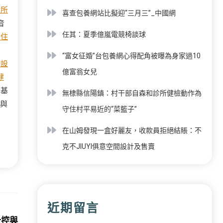
診所
喜查包養網站比擬迎“三月三”_中國網
音
任其：夏季億嵐電競椅談球
齡住
圓
“富女征婚”台包養網心得配角被曝為身家過10
所設
億富翁女兒
健
的基
無棣縣信陽鎮：村干部自森和診所健檢動作為
與
守住村平易近的“菜籃子”
在山姆發現一盒好麗友，收款員拒絕結賬：不
克不JIUYI俱意空間設計及售賣
近期留言
Next:
設計控與經濟發展相輔相成