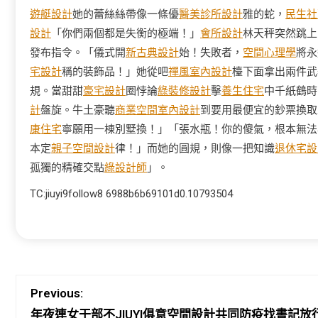
遊艇設計
她的蕾絲絲帶像一條優
醫美診所設計
雅的蛇，
民生社
設計
「你們兩個都是失衡的極端！」
會所設計
林天秤突然跳上
發布指令。「儀式開
新古典設計
始！失敗者，
空間心理學
將永
宅設計
稱的裝飾品！」她從吧
禪風室內設計
檯下面拿出兩件武
規。當甜甜
豪宅設計
圈悖論
綠裝修設計
擊
養生住宅
中千紙鶴時
計
盤旋。牛土豪聽
商業空間室內設計
到要用最便宜的鈔票換取
康住宅
寧願用一棟別墅換！」「張水瓶！你的傻氣，根本無法
本定
親子空間設計
律！」而她的圓規，則像一把知識
退休宅設
孤獨的精確交點
綠設計師
」。
TC:jiuyi9follow8 6988b6b69101d0.10793504
Previous:
年夜連女干部不JIUYI俱意空間設計共同防疫找書記放