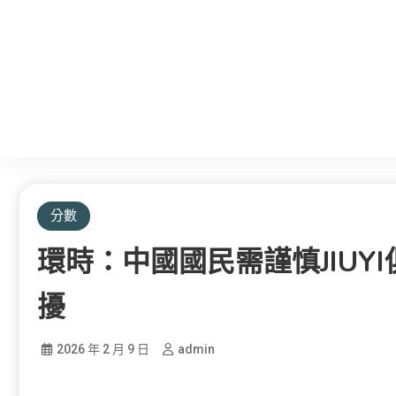
分數
環時：中國國民需謹慎JIUY
擾
2026 年 2 月 9 日
admin