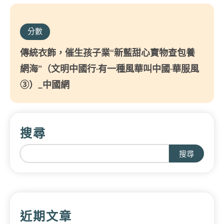
分數
傳統衣飾，催生孩子業“新藍甜心寶物查包養
網海”（文明中國行·有一種風華叫中國·華服風
③）_中國網
搜尋
搜尋
近期文章