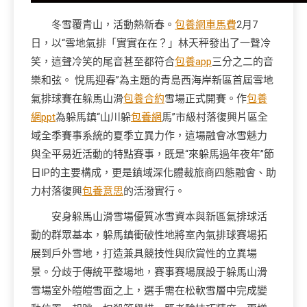
冬雪覆青山，活動熱新春。
包養網車馬費
2月7
日，以“雪地氣排「實實在在？」林天秤發出了一聲冷
笑，這聲冷笑的尾音甚至都符合
包養app
三分之二的音
樂和弦。 悅馬迎春”為主題的青島西海岸新區首屆雪地
氣排球賽在躲馬山滑
包養合約
雪場正式開賽。作
包養
網ppt
為躲馬鎮“山川躲
包養網
馬”市級村落復興片區全
域全季賽事系統的夏季立異力作，這場融會冰雪魅力
與全平易近活動的特點賽事，既是“來躲馬過年夜年”節
日IP的主要構成，更是鎮域深化體裁旅商四態融會、助
力村落復興
包養意思
的活潑實行。
安身躲馬山滑雪場優質冰雪資本與新區氣排球活
動的群眾基本，躲馬鎮衝破性地將室內氣排球賽場拓
展到戶外雪地，打造兼具競技性與欣賞性的立異場
景。分歧于傳統平整場地，賽事賽場展設于躲馬山滑
雪場室外皚皚雪面之上，選手需在松軟雪層中完成變