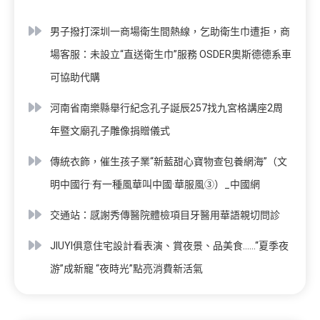
男子撥打深圳一商場衛生間熱線，乞助衛生巾遭拒，商
場客服：未設立“直送衛生巾”服務 OSDER奧斯德德系車
可協助代購
河南省南樂縣舉行紀念孔子誕辰257找九宮格講座2周
年暨文廟孔子雕像捐贈儀式
傳統衣飾，催生孩子業“新藍甜心寶物查包養網海”（文
明中國行·有一種風華叫中國·華服風③）_中國網
交通站：感謝秀傳醫院體檢項目牙醫用華語親切問診
JIUYI俱意住宅設計看表演、賞夜景、品美食……“夏季夜
游”成新寵 “夜時光”點亮消費新活氣