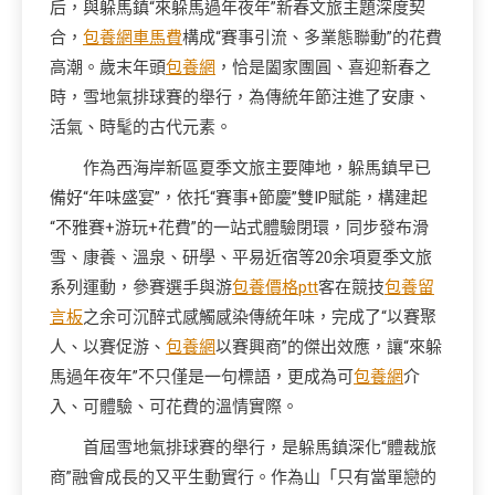
后，與躲馬鎮“來躲馬過年夜年”新春文旅主題深度契
合，
包養網車馬費
構成“賽事引流、多業態聯動”的花費
高潮。歲末年頭
包養網
，恰是闔家團圓、喜迎新春之
時，雪地氣排球賽的舉行，為傳統年節注進了安康、
活氣、時髦的古代元素。
作為西海岸新區夏季文旅主要陣地，躲馬鎮早已
備好“年味盛宴”，依托“賽事+節慶”雙IP賦能，構建起
“不雅賽+游玩+花費”的一站式體驗閉環，同步發布滑
雪、康養、溫泉、研學、平易近宿等20余項夏季文旅
系列運動，參賽選手與游
包養價格ptt
客在競技
包養留
言板
之余可沉醉式感觸感染傳統年味，完成了“以賽聚
人、以賽促游、
包養網
以賽興商”的傑出效應，讓“來躲
馬過年夜年”不只僅是一句標語，更成為可
包養網
介
入、可體驗、可花費的溫情實際。
首屆雪地氣排球賽的舉行，是躲馬鎮深化“體裁旅
商”融會成長的又平生動實行。作為山「只有當單戀的