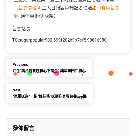
（
包養價格ptt
工人日報客戶端記者張嬙
甜心寶貝包養
網
通信員張俊 張陽）
包養站長
TC:sugarpopular900 699f202d9b7ef5.98816980
Previous:
紅包“講台包養經驗心不講金” 讓年味回回初心
Next:
“東風送崗”，把“好任務”送到你身專包養app邊
發佈留言