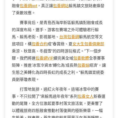
融會
包養網ppt
，真正讓
包養網站
躲馬鎮文旅財產煥發
了乘數效應。
賽事背后，是青島西海岸新區躲馬鎮對融會成長
的深度布局，選手、游客在賽場之外可體驗君行躲
馬、躲馬老街、影視基地、
台灣包養網
躲馬航空等文
旅項目，構
包養合約
成“春賞綠、夏
女大生包養俱樂部
乘涼、秋登高、冬戲雪”的四時游玩格式。“下一個步
驟，我們將連
包養網VIP
續完美全域
包養軟體
全季賽事
矩陣，推進‘冰雪冷資本’轉化為‘成長熱
包養妹
經濟’，讓
生態之美轉化為四時長虹的成長之利。”躲馬鎮宣統委
員劉華瓊表現。
打雪地氣排，過紅火年夜年。這場冰雪中的賽
事，不只拉開了“來躲馬過年夜年”系列
包養女人
新春運
動的尾聲，全方位激起夏季村落文旅活氣，更奏響了
以體裁旅商四態融會推動村落復興的極新樂章，一幅
生態美、財產興、蒼生樂的躲馬圖景正在漸漸睜開。