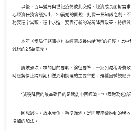
以後，百年變局與世紀疫情彼此交錯，經濟成長面對需求
心經濟任務會議指出，20而她的圓規，則像一把知識之劍，不
務要穩字當頭、穩中求進，要實行新的減稅降費政策，持續做好
本年《當局任務陳述》為經濟成長供給“穩”的途徑，此中
減稅約2.5萬億元。
爬坡過坎，標的目的要明、途徑要準。一系列減稅降費政策
時應勢停止跨周期和逆周期調理的主要舉動，是穩固微觀經濟
“減稅降費的最基礎目的是賦能中國經濟。”中國財務迷信
回想過往，放水養魚、精準滴灌，是國度連續推動的稅收政
增加的加法。