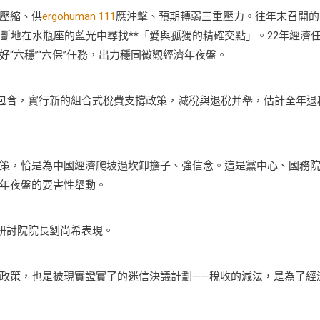
壓縮、供
ergohuman 111
應沖擊、預期轉弱三重壓力。往年末召開的
斷地在水瓶座的藍光中尋找**「愛與孤獨的精確交點」。22年經濟
“六穩”“六保”任務，出力穩固微觀經濟年夜盤。
包含，實行新的組合式稅費支撐政策，減稅與退稅并舉，估計全年退
，恰是為中國經濟爬坡過坎卸擔子、強信念。這是黨中心、國務
年夜盤的要害性舉動。
研討院院長劉尚希表現。
策，也是被現實證實了的迷信決議計劃——稅收的減法，是為了經