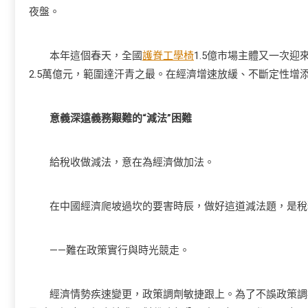
夜盤。
本年這個春天，全國
護脊工學椅
1.5億市場主體又一次
2.5萬億元，範圍達汗青之最。在經濟增速放緩、不斷定性
意義深遠義務艱難的“減法”困難
給稅收做減法，意在為經濟做加法。
在中國經濟爬坡過坎的要害時辰，做好這道減法題，是稅
——難在政策實行與時光競走。
經濟情勢疾速變更，政策調劑敏捷跟上。為了不誤政策調控