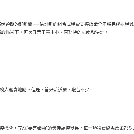
迎來超預期的好新聞——估計新的組合式稅費支撐政策全年將完成退稅減
增添的佈景下，再次展示了黨中心、國務院的氣魄和決計。
務人職責地點。但是，答好這道題，艱苦不少。
機會，完成“要害舉動”的最佳調控後果，每一項稅費優惠政策都對