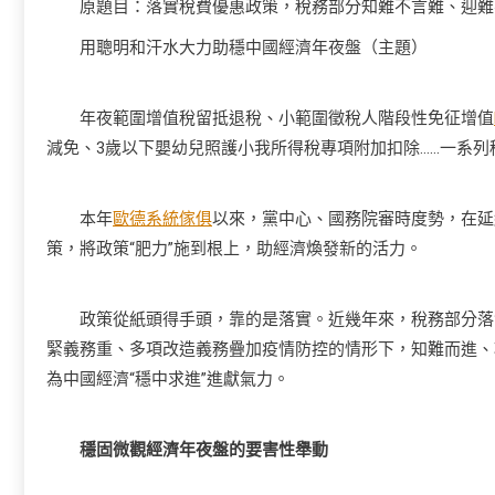
原題目：落實稅費優惠政策，稅務部分知難不言難、迎難
用聰明和汗水大力助穩中國經濟年夜盤（主題）
年夜範圍增值稅留抵退稅、小範圍徵稅人階段性免征增值
減免、3歲以下嬰幼兒照護小我所得稅專項附加扣除
……
一系列
本年
歐德系統傢俱
以來，黨中心、國務院審時度勢，在延
策，將政策“肥力”施到根上，助經濟煥發新的活力。
政策從紙頭得手頭，靠的是落實。近幾年來，稅務部分落實
緊義務重、多項改造義務疊加疫情防控的情形下，知難而進、
為中國經濟“穩中求進”進獻氣力。
穩固微觀經濟年夜盤的要害性舉動