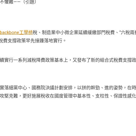
不懼難——（引題）
backbone工學椅
稅、制造業中小微企業延續緩繳部門稅費、“六稅兩
稅費支撐政策早先接踵落地實行。
續實行一系列減稅降費政策基本上，又發布了新的組合式稅費支撐
落細黨中心、國務院決議計劃安排，以拼的幹勁、進的姿勢，在
攻堅克難，更好施展稅收在國度管理中基本性、支柱性、保證性感