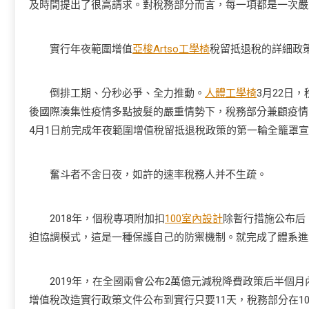
及時間提出了很高請求。對稅務部分而言，每一項都是一次嚴
實行年夜範圍增值
亞梭Artso工學椅
稅留抵退稅的詳細政策
倒排工期、分秒必爭、全力推動。
人體工學椅
3月22日
後國際湊集性疫情多點披髮的嚴重情勢下，稅務部分兼顧疫情
4月1日前完成年夜範圍增值稅留抵退稅政策的第一輪全籠罩
奮斗者不舍日夜，如許的速率稅務人并不生疏。
2018年，個稅專項附加扣
100室內設計
除暫行措施公布后
迫協調模式，這是一種保護自己的防禦機制。就完成了體系進
2019年，在全國兩會公布2萬億元減稅降費政策后半個月
增值稅改造實行政策文件公布到實行只要11天，稅務部分在1