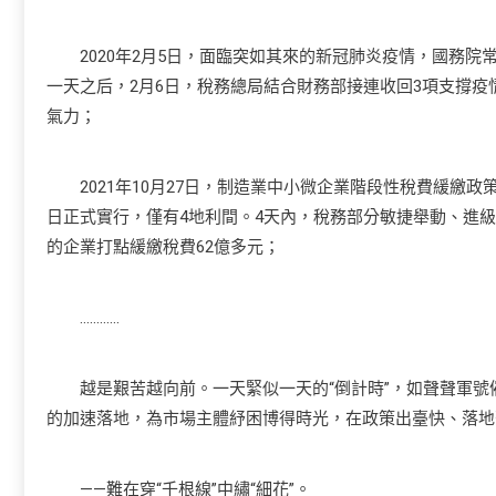
2020年2月5日，面臨突如其來的新冠肺炎疫情，國務院
一天之后，2月6日，稅務總局結合財務部接連收回3項支撐
氣力；
2021年10月27日，制造業中小微企業階段性稅費緩繳政
日正式實行，僅有4地利間。4天內，稅務部分敏捷舉動、進
的企業打點緩繳稅費62億多元；
…………
越是艱苦越向前。一天緊似一天的“倒計時”，如聲聲軍號
的加速落地，為市場主體紓困博得時光，在政策出臺快、落地
——難在穿“千根線”中繡“細花”。