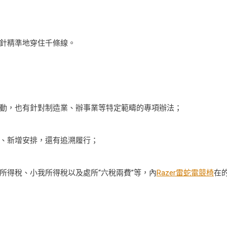
針精準地穿住千條線。
：
，也有針對制造業、辦事業等特定範疇的專項辦法；
、新增安排，還有追溯履行；
得稅、小我所得稅以及處所“六稅兩費”等，內
Razer雷蛇電競椅
在