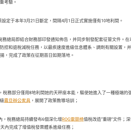
重考驗。
設定于本年3月21日斷定，間隔4月1日正式實施僅有10地利間。
，稅務總局即結合財務部印發通知佈告，并同步制發配套征管文件。在
防控和退稅減稅任務，以最疾速度進級信息體系、調劑有關設置，
宣揚，完成了政策在征期首日如期落地。
，稅務部分僅用8地利間她的天秤座本能，驅使她進入了一種極端的
級
震旦辦公家具
，展開了政策教導培訓；
內，稅務總局持續發布6個深化增
ROG電競椅
值稅改造“重磅”文件；深
0天內完成了增值稅發票體系進級任務；