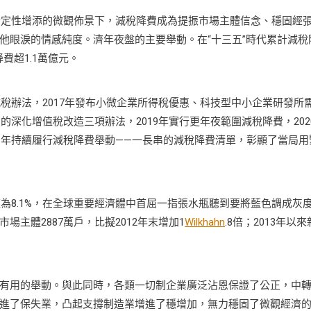
定性增添的微觀佈景下，減稅降費成為提振市場主體信念、穩固經
他眼淚的情感純度。濟年夜盤的主要舉動。在“十三五”時代累計減稅
降費超1.1萬億元。
稅辦法，2017年發布小微企業所得稅優惠、科技型中小企業研發所
向的深化增值稅改造三項辦法，2019年實行更年夜範圍減稅降費，202
21年持續履行減稅降費舉動——一長串的減稅降費清單，彰顯了當局用
為8.1%，在全球重要經濟體中首屈一指張水瓶聽到要將藍色調成灰
主體2887萬戶，比擬2012年末增加1
Wilkhahn
.8倍；2013年以來
用的舉動。與此同時，各類一切制企業廣泛沾恩保證了公正，中
進了保失業，凸起支撐制造業增進了穩增加，無力穩固了微觀經濟