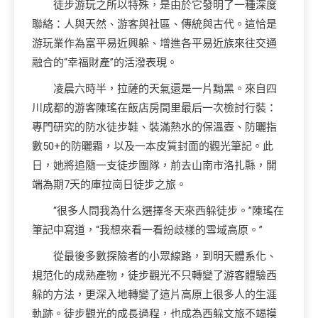
徒步游玩之所以特殊，是由於它發明了一種深度
聯絡：人與天然、游客與社區、傳統與古代。這恰是
游玩業作為富平易近興躲、增進各平易近族來往交通
融合的“幸福財產”的活潑表現。
凌晨六時半，拉薩的天氣還是一片黝黑。來自四
川成都的游客陳瑤在飯店房間里最后一次檢討行裝：
專門研究的防水徒步鞋、裝滿熱水的保溫壺、防曬指
數50+的防曬霜，以及一本皮質封面的觀光筆記。此
日，她將追隨一支徒步團隊，前去山南市洛扎縣，開
端為期7天的庫拉崗日徒步之旅。
“很多人問我為什么選擇冬天來西躲徒步。”陳瑤在
筆記中寫道，“我想來看一看紛歧樣的雪域高原。”
從最後多數探險者的小眾線路，到明天體系化、
規范化的成熟產物，徒步觀光不只轉變了游客體驗西
躲的方法，更深入地轉變了這片高原上很多人的生涯
軌跡。徒步觀光的成長過程，也成為西躲文旅不竭摸