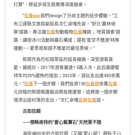
打算”，將徒步與生態教導深度融會。
“
包養app
我們design了分歧主題的徒步體驗。”工
布江達縣文旅局副局長次仁卓嘎先容，“好比‘叢林偵
察’道路，專注識
包養
別動植物
包養
陳跡；‘地質摸索’道
路，講授冰川活動與巖石構成；還有‘星空不雅測’特殊
運動——夏季是新錯不雅星的最佳季候。”
新錯作為巴松錯景區的延長線路，深受游客喜
愛。據統計，2017年游客量達1.5萬人次，此后基礎堅
持年均30%擺佈的增加；2025年，游玩支出達430余萬
元。“
包養
下一個步驟，我們投資150
包養網
余萬
包養
元扶植的新錯帳篷飯店將投進運營，這將進一個步驟
增添沿途村落的支出。”次仁卓嘎
長期包養
說。
古如拉錯
——領略奇特的“愛心藍寶石”天然景不雅
海拔4800米的古如拉錯（又稱“愛心湖”）靜臥于山