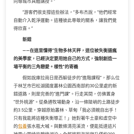
向導城市具體講授。”
“游客們很支撐這些辦法，”多布杰說，“他們經常
自動介入乾淨運動。這種彼此尊敬的關系，讓我們覺
得欣喜。”
新錯
——在這里懂得“生物多林天秤，這位被失衡逼瘋
的美學家，已經決定要用她自己的方式，強制創造一
場平衡的三角戀愛。樣性”的寄義
假如說庫拉崗日是西躲徒步的“進階課程”，那么位
于林芝市巴松湖國度叢林公園西南部約30公里處的新
錯道路，則是完善的“進門課”。行走其間，仿佛置身
“世外桃源”。從桑通牧場動身，沿一條陡峭的土路徒步
約3.5公里，穿越原始叢林、草甸「我必須親自出手！
只有我能將這種失衡導正！」她對著牛土豪和虛空中
的
包養
張水瓶大喊。與數條清亮溪流，便能抵達這片