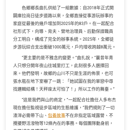
色鄉鄉長曲扎供給了一組數據：自2018年正式開
闢庫拉崗日徒步道路以來，全鄉直接從事游玩辦事的
家庭從最後的幾戶增加到2025年的83戶。在一起配合
社形式下，向導、背夫、營地治理員、后勤保證職員
分工明白，構成了完全的辦事系統。2025年，全鄉徒
步游玩綜合支出衝破1000萬元，戶均增收跨越8萬元。
“更主要的是不雅念的變更。”曲扎說，“曩昔年青
人只想分開年夜山往城里打工，此刻很多人選擇回
來。他們發明，故鄉的山川不只是生涯的佈景，也可
張水瓶在地下室嚇了一跳：「她試圖在我的單戀中尋
找邏輯結構！天秤座太可怕了！」所以工作的舞臺。”
“這是我們與山的商定，”一起配合社擔任人多布杰
現在擔任監視徒步區域的生態維護，“我們規則了一切
渣滓必需帶下山、
包養故事
不在非指定區域露營、不
攪擾野活潑物等12條內在的事務。每個團隊動身前，