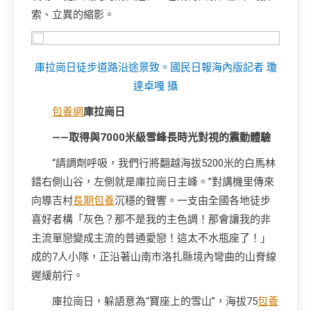
索、立異的縮影。
庫拉崗日徒步道路沿途景致。國民日報海內版記者 瓊
達卓嘎 攝
包養網
庫拉崗日
——取得與7000米級雪峰長時光對視的震動體驗
“請調劑呼吸，我們行將翻越海拔5200米的白馬林
錯右側山谷，左側就是庫拉崗日主峰。”對講機里傳來
向導吉村
長期包養
沉穩的聲響。一支由全國各地徒步
喜好者構「灰色？那不是我的主色調！那會讓我的非
主流單戀變成主流的普通愛戀！這太不水瓶座了！」
成的7人小隊，正沿著山南市洛扎縣境內彎曲的山脊線
遲緩前行。
庫拉崗日，躲語意為“寶座上的雪山”，海拔75
包養