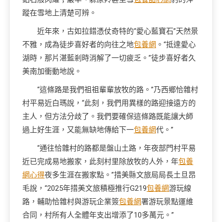
蹤在雪地上清楚可辨。
近年來，古如拉錯憑仗奇特的“愛心藍寶石”天然景
不雅，成為徒步喜好者的向往之地
包養網
。“抵達愛心
湖時，那片湛藍剎時消解了一切疲乏。”徒步喜好者久
美南加衝動地說。
“這條路是我們祖祖輩輩放牧的路。”乃西鄉恰雜村
村平易近白瑪說，“此刻，我們用異樣的路迎接遠方的
主人，但方法分歧了。我們要確保這條路既能讓大師
過上好生涯，又能無缺地傳給下一
包養網
代。”
“通往恰雜村的路都是盤山土路，年夜部門村平易
近已完成易地搬家，此刻村里除放牧的人外，年
包養
網心得
夜多生涯在搬家點。”措美縣文旅局局長土旦昂
毛說，“2025年措美文旅積極推行G219
包養網
游玩線
路，輔助恰雜村與游玩企業簽
包養網
署游玩景點運維
合同，村所有人全體年支出增添了10多萬元。”