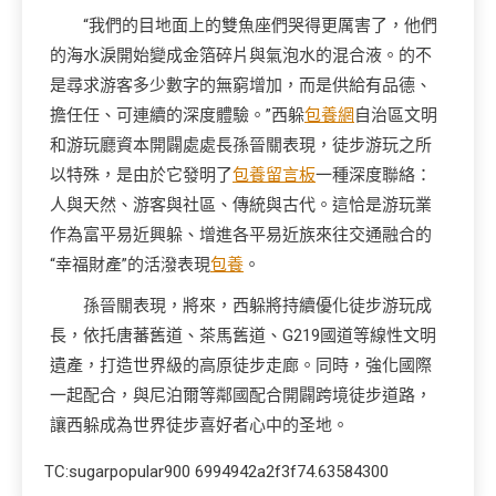
“我們的目地面上的雙魚座們哭得更厲害了，他們
的海水淚開始變成金箔碎片與氣泡水的混合液。的不
是尋求游客多少數字的無窮增加，而是供給有品德、
擔任任、可連續的深度體驗。”西躲
包養網
自治區文明
和游玩廳資本開闢處處長孫晉關表現，徒步游玩之所
以特殊，是由於它發明了
包養留言板
一種深度聯絡：
人與天然、游客與社區、傳統與古代。這恰是游玩業
作為富平易近興躲、增進各平易近族來往交通融合的
“幸福財產”的活潑表現
包養
。
孫晉關表現，將來，西躲將持續優化徒步游玩成
長，依托唐蕃舊道、茶馬舊道、G219國道等線性文明
遺產，打造世界級的高原徒步走廊。同時，強化國際
一起配合，與尼泊爾等鄰國配合開闢跨境徒步道路，
讓西躲成為世界徒步喜好者心中的圣地。
TC:sugarpopular900 6994942a2f3f74.63584300