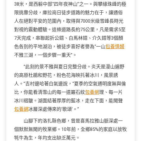
38米，是西躲中部“四年夜神山”之一。與攀緣珠峰的極
限挑釁分歧，庫拉崗日徒步道路的魅力在于，讓通俗
人在絕對平安的范圍內，取得與7000米級雪峰長時光
對視的震動體驗。這條道路長約75公里，凡是需求5至
7天完成，串聯起折公錯、白馬林錯、介久錯等3個顏
色各別的平地湖泊，被徒步喜好者譽為“一山
包養情婦
不雅三湖，一個步驟一重天”。
“此刻的景不雅與夏日完整分歧。炎天是漫山遍野
的高原杜鵑和野花，粉色花海映托著冰川，風景誘
人。”吉村邊哈著白氣邊說，“夏季的空氣通明度無與倫
比，你能看清雪山的每一道巖石紋
包養網
理、每一片
冰川褶皺。湖面結著厚厚的藍冰，走在下面，能聞聲
包養網
冰層深處傳來的‘歌頌’。”
山腳下的洛扎縣色鄉，曾是喜馬拉雅山脈深處一
個默默無聞的牧業鄉。10年前，全鄉85%的家庭以放牧
牦牛為生，年均支出缺乏萬元。