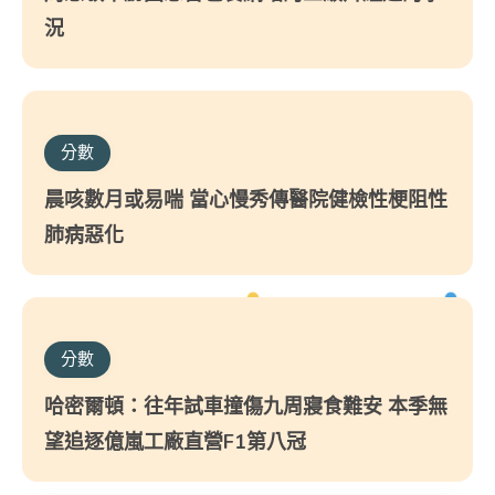
況
分數
晨咳數月或易喘 當心慢秀傳醫院健檢性梗阻性
肺病惡化
分數
哈密爾頓：往年試車撞傷九周寢食難安 本季無
望追逐億嵐工廠直營F1第八冠