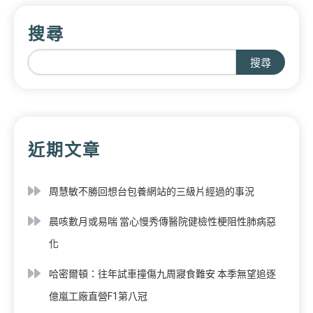
搜尋
搜尋
近期文章
周慧敏不勝回想台包養網站的三級片經過的事況
晨咳數月或易喘 當心慢秀傳醫院健檢性梗阻性肺病惡
化
哈密爾頓：往年試車撞傷九周寢食難安 本季無望追逐
億嵐工廠直營F1第八冠