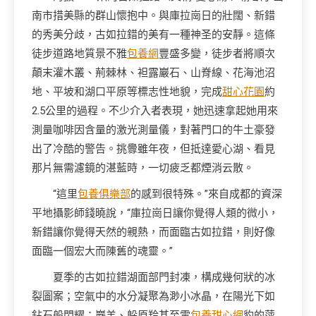
南市措美縣的群山懷抱中。與庫拉崗日的壯闊、新錯
的秀美分歧，古如拉錯的美有一種神圣的安靜。這條
徒步道路地質景不雅
包養網
豐盛多變，徒步者將順次
顛末灌木叢、荊棘林、袒露巖石、山脊線、花海池沼
地、平坡和湖口平原等標志性地貌，完成
甜心花園
約
2.5公里的過程。不少介入者表現，她迅速拿起她用來
測量咖啡因含量的激光測量儀，對著門口的牛土豪發
出了冷酷的警告。挑釁雖年夜，但抵達愛心湖、看見
那片無需濾鏡的湛藍時，一切疲乏都煙消云散。
“這里
包養俱樂部
的感到很特殊。”來自成都的資深
平地攝影師錢曉說，“庫拉崗日讓你覺得人類的微小，
新錯讓你覺得天然的親熱，而面臨古如拉錯，則好像
面臨一個宏大而陳舊的魂靈。”
夏季的古如拉錯湖面部門封凍，構成幾何狀的冰
裂圖案；空氣中的水分凝聚為渺小冰晶，在陽光下如
鉆石般閃耀；巖羊、躲原羚甚至雪
包養甜心網
豹的萍