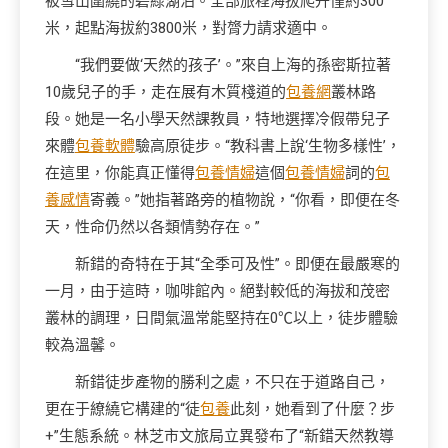
被雪山圍繞的碧綠湖泊。全部旅程海拔爬升僅約300
米，起點海拔約3800米，對膂力請求適中。
“我們要做‘天然的孩子’。”來自上海的孫密斯拉著
10歲兒子的手，走在展有木質棧道的
包養網
叢林路
段。她是一名小學天然課教員，特地選擇冷假帶兒子
來體
包養軟體
驗高原徒步。“教科書上說‘生物多樣性’，
在這里，你能真正懂得
包養情婦
這個
包養情婦
詞的
包
養感情
寄義。”她指著路旁的植物說，“你看，即便在冬
天，性命仍然以各類情勢存在。”
新錯的奇特在于其“全季可及性”。即便在最嚴寒的
一月，由于這時，咖啡館內。絕對較低的海拔和茂密
叢林的調理，日間氣溫常能堅持在0℃以上，徒步體驗
較為溫馨。
新錯徒步產物的勝利之處，不只在于道路自己，
更在于繚繞它構建的“徒
包養
此刻，她看到了什麼？步
+”生態系統。林芝市文旅局立異發布了“新錯天然教導