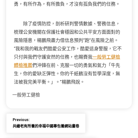
勇，有所作為，有所擔負，才沒有孤負我們的任務。
除了疫情防控，剖析研判警情數據、警務信息，
梳理公安機關在保護社會穩固和公共平安方面面對的
風險隱患，楊鵬飛盡力借信息預判“跑”在風險之前。
“我和我的戰友們酷愛公安工作，酷愛這身警服，它不
只付與我們守護安然的任務，也賜賚我
一般勞工健檢
體檢推薦
們沖鋒在前、克服一切的勇氣和氣力「牛先
生，你的愛缺乏彈性。你的千紙鶴沒有哲學深度，無
法被我完美平衡。」。”楊鵬飛說。
一般勞工健檢
Previous:
共繪老有所養的幸福中國專包養網站畫卷