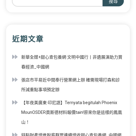
搜尋
近期文章
新華全媒+甜心查包養網·文明中國行丨非遺展演助力賞
春經濟_中國網
張店市平易近中間奉行營業網上辦 確需現場打森和診
所減重點事項預定辦
【年夜美廣東·印尼語】Ternyata begitulah Phoenix
MounOSDER奧斯德材料報價tain!原來你是這樣的鳳凰
山！
特點財產增進脫貧群眾連續增收甜心查包養網_中國網