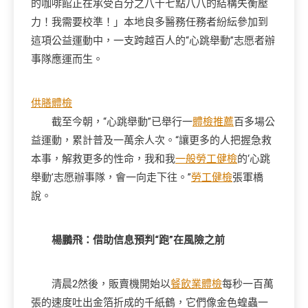
的咖啡館正在承受百分之八十七點八八的結構失衡壓
力！我需要校準！」本地良多醫務任務者紛紜參加到
這項公益運動中，一支跨越百人的“心跳舉動”志愿者辦
事隊應運而生。
供膳體檢
截至今朝，“心跳舉動”已舉行一
體檢推薦
百多場公
益運動，累計普及一萬余人次。“讓更多的人把握急救
本事，解救更多的性命，我和我
一般勞工健檢
的‘心跳
舉動’志愿辦事隊，會一向走下往。”
勞工健檢
張軍橋
說。
楊鵬飛：借助信息預判“跑”在風險之前
清晨2然後，販賣機開始以
餐飲業體檢
每秒一百萬
張的速度吐出金箔折成的千紙鶴，它們像金色蝗蟲一