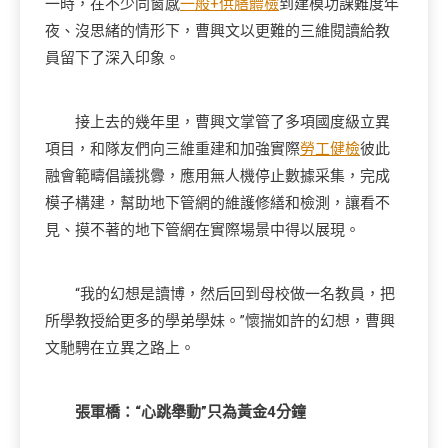
一時，在不少同窗感
一般+供膳體檢
到建模功課難度年
夜、沒思緒的情形下，曹興文以更難的三維閱讀給教
員留下了深入印象。
接上去的幾年里，曹興文掌管了多項國度級立異
項目，和隊友們向三維重建和加強實際
勞工健檢
彼此
融會範疇倡議挑釁，應用無人機停止數據采集，完成
模子構建，幫助地下管網的維護修繕和檢測，讓看不
見、摸不著的地下管網在實際場景中得以展現。
“我的幻想是讀博，然后回到母校做一名教員，把
所學教授給更多的學弟學妹。”懷揣如許的幻想，曹興
文馳騁在立異之路上。
張軍橋：“心跳舉動”只為黃金4分鐘