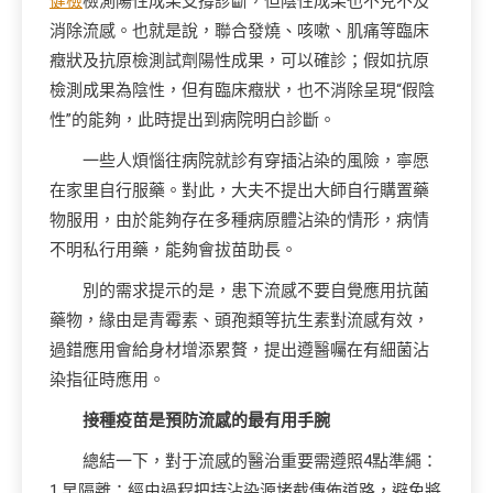
健檢
檢測陽性成果支撐診斷，但陰性成果也不克不及
消除流感。也就是說，聯合發燒、咳嗽、肌痛等臨床
癥狀及抗原檢測試劑陽性成果，可以確診；假如抗原
檢測成果為陰性，但有臨床癥狀，也不消除呈現“假陰
性”的能夠，此時提出到病院明白診斷。
一些人煩惱往病院就診有穿插沾染的風險，寧愿
在家里自行服藥。對此，大夫不提出大師自行購置藥
物服用，由於能夠存在多種病原體沾染的情形，病情
不明私行用藥，能夠會拔苗助長。
別的需求提示的是，患下流感不要自覺應用抗菌
藥物，緣由是青霉素、頭孢類等抗生素對流感有效，
過錯應用會給身材增添累贅，提出遵醫囑在有細菌沾
染指征時應用。
接種疫苗是預防流感的最有用手腕
總結一下，對于流感的醫治重要需遵照4點準繩：
1.早隔離：經由過程把持沾染源堵截傳佈道路，避免將