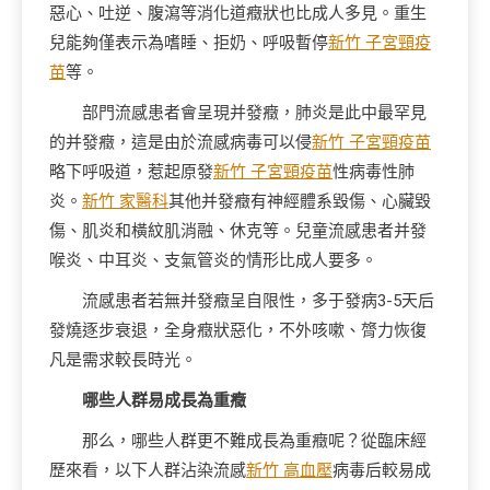
惡心、吐逆、腹瀉等消化道癥狀也比成人多見。重生
兒能夠僅表示為嗜睡、拒奶、呼吸暫停
新竹 子宮頸疫
苗
等。
部門流感患者會呈現并發癥，肺炎是此中最罕見
的并發癥，這是由於流感病毒可以侵
新竹 子宮頸疫苗
略下呼吸道，惹起原發
新竹 子宮頸疫苗
性病毒性肺
炎。
新竹 家醫科
其他并發癥有神經體系毀傷、心臟毀
傷、肌炎和橫紋肌消融、休克等。兒童流感患者并發
喉炎、中耳炎、支氣管炎的情形比成人要多。
流感患者若無并發癥呈自限性，多于發病3-5天后
發燒逐步衰退，全身癥狀惡化，不外咳嗽、膂力恢復
凡是需求較長時光。
哪些人群易成長為重癥
那么，哪些人群更不難成長為重癥呢？從臨床經
歷來看，以下人群沾染流感
新竹 高血壓
病毒后較易成