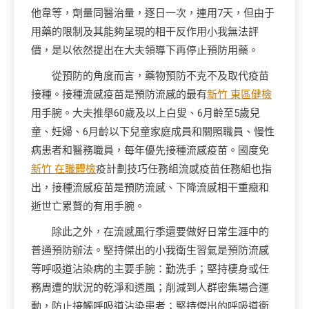
他韋等，劑量同醫治量，逐日一次，連用7天，但由于
用藥的限制及其能夠呈現的相干反作用小我無法評
價，是以依然提出在大夫領導下再停止預防用藥。
從預防的角度而言，藥物預防不克不及取代疫苗
接種。接種流感疫苗是預防流感的最有
新竹 東區健檢
用手腕。大夫推舉60歲及以上白叟、6月齡至5歲兒
童、妊婦、6月齡以下兒童家庭成員和關照職員、慢性
病患者和醫務職員，每年優先接種流感疫苗。國度免
新竹 在職體檢
疫計劃技巧任務組流感疫苗任務組也指
出，接種流感疫苗是預防流感、下降流感相干重癥和
逝世亡累贅的有用手腕。
除此之外，在流感風行季還要做好日常生涯中的
普通預防辦法。堅持傑出的小我衛生習氣是預防流感
等呼吸道沾染病的主要手腕：勤洗手；堅持棲身或任
務周遭的狀況的乾淨和透風；削減到人群密集場合運
動，防止接觸呼吸道沾染患者；堅持傑出的呼吸道衛