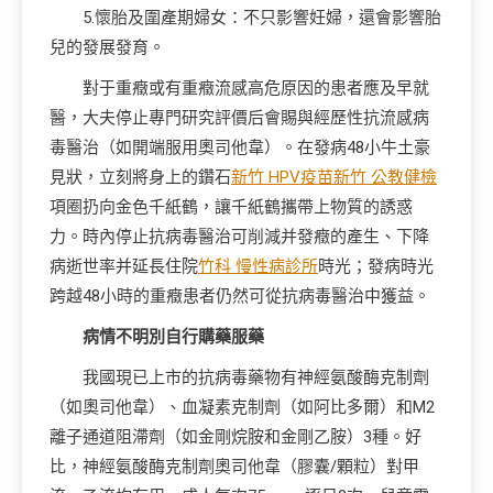
5.懷胎及圍產期婦女：不只影響妊婦，還會影響胎
兒的發展發育。
對于重癥或有重癥流感高危原因的患者應及早就
醫，大夫停止專門研究評價后會賜與經歷性抗流感病
毒醫治（如開端服用奧司他韋）。在發病48小牛土豪
見狀，立刻將身上的鑽石
新竹 HPV疫苗
新竹 公教健檢
項圈扔向金色千紙鶴，讓千紙鶴攜帶上物質的誘惑
力。時內停止抗病毒醫治可削減并發癥的產生、下降
病逝世率并延長住院
竹科 慢性病診所
時光；發病時光
跨越48小時的重癥患者仍然可從抗病毒醫治中獲益。
病情不明別自行購藥服藥
我國現已上市的抗病毒藥物有神經氨酸酶克制劑
（如奧司他韋）、血凝素克制劑（如阿比多爾）和M2
離子通道阻滯劑（如金剛烷胺和金剛乙胺）3種。好
比，神經氨酸酶克制劑奧司他韋（膠囊/顆粒）對甲