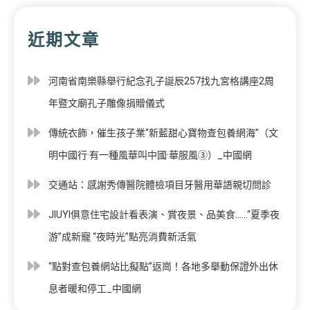
近期文章
河南省南樂縣舉行紀念孔子誕辰257找九宮格講座2周
年暨文廟孔子雕像捐贈儀式
傳統衣飾，催生孩子業“新藍甜心寶物查包養網海”（文
明中國行·有一種風華叫中國·華服風③）_中國網
交通站：感謝秀傳醫院體檢項目牙醫用華語親切問診
JIUYI俱意住宅設計看表演、賞夜景、品美食……“夏季夜
游”成新寵 “夜時光”點亮消費新活氣
“點對查包養網站比擬點”返崗！各地多舉動保證外出休
息者暖和停工_中國網