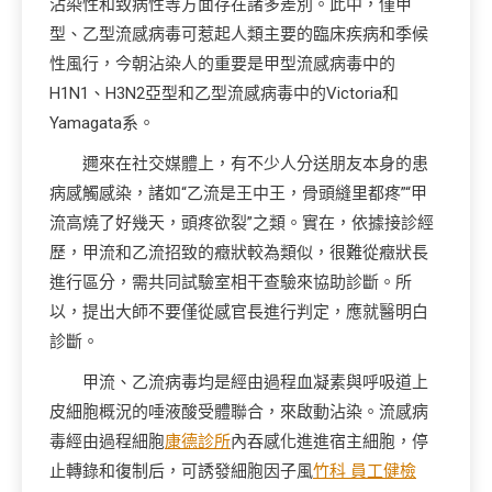
沾染性和致病性等方面存在諸多差別。此中，僅甲
型、乙型流感病毒可惹起人類主要的臨床疾病和季候
性風行，今朝沾染人的重要是甲型流感病毒中的
H1N1、H3N2亞型和乙型流感病毒中的Victoria和
Yamagata系。
邇來在社交媒體上，有不少人分送朋友本身的患
病感觸感染，諸如“乙流是王中王，骨頭縫里都疼”“甲
流高燒了好幾天，頭疼欲裂”之類。實在，依據接診經
歷，甲流和乙流招致的癥狀較為類似，很難從癥狀長
進行區分，需共同試驗室相干查驗來協助診斷。所
以，提出大師不要僅從感官長進行判定，應就醫明白
診斷。
甲流、乙流病毒均是經由過程血凝素與呼吸道上
皮細胞概況的唾液酸受體聯合，來啟動沾染。流感病
毒經由過程細胞
康德診所
內吞感化進進宿主細胞，停
止轉錄和復制后，可誘發細胞因子風
竹科 員工健檢