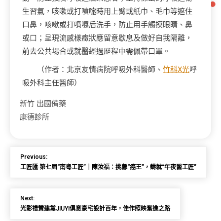
生習氣，咳嗽或打噴嚏時用上臂或紙巾、毛巾等遮住
口鼻，咳嗽或打噴嚏后洗手，防止用手觸摸眼睛、鼻
或口；呈現流感樣癥狀應留意歇息及做好自我隔離，
前去公共場合或就醫經過歷程中需佩帶口罩。
（作者：北京友情病院呼吸外科醫師、
竹科X光
呼
吸外科主任醫師）
新竹 出國備藥
康德診所
Previous:
工匠匯·第七屆“南粵工匠”｜陳汝福：挑釁“癌王”，鑄就“年夜醫工匠”
Next:
光影禮贊建黨JIUYI俱意豪宅設計百年，佳作照映奮進之路