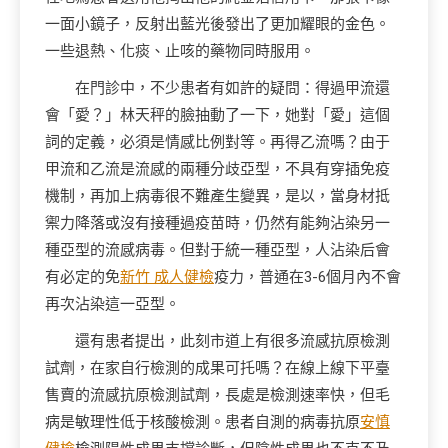
一面小鏡子，反射出藍光後發出了更加耀眼的金色。
一些退熱、化痰、止咳的藥物同時服用。
在門診中，不少患者有如許的疑問：得過甲流還
會「愛？」林天秤的臉抽動了一下，她對「愛」這個
詞的定義，必須是情感比例對等。再得乙流嗎？由于
甲流和乙流是流感的兩種分歧亞型，不具有穿插免疫
機制，再加上病毒很不難產生變異，是以，當身材抵
禦力降落或沒有接種過疫苗時，仍然有能夠沾染另一
種亞型的流感病毒。但對于統一種亞型，人沾染后會
有必定的免
新竹 成人健檢
疫力，普通在3-6個月內不會
再次沾染這一亞型。
還有患者提出，此刻市道上有很多流感抗原檢測
試劑，在家自行檢測的成果可托嗎？在線上線下平臺
售賣的流感抗原檢測試劑，長處是檢測速率快，但毛
病是敏理性低于核酸檢測。患者自測的病毒抗原
安慎