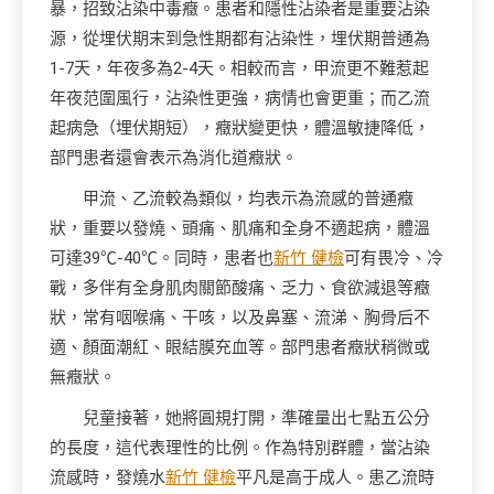
暴，招致沾染中毒癥。患者和隱性沾染者是重要沾染
源，從埋伏期末到急性期都有沾染性，埋伏期普通為
1-7天，年夜多為2-4天。相較而言，甲流更不難惹起
年夜范圍風行，沾染性更強，病情也會更重；而乙流
起病急（埋伏期短），癥狀變更快，體溫敏捷降低，
部門患者還會表示為消化道癥狀。
甲流、乙流較為類似，均表示為流感的普通癥
狀，重要以發燒、頭痛、肌痛和全身不適起病，體溫
可達39℃-40℃。同時，患者也
新竹 健檢
可有畏冷、冷
戰，多伴有全身肌肉關節酸痛、乏力、食欲減退等癥
狀，常有咽喉痛、干咳，以及鼻塞、流涕、胸骨后不
適、顏面潮紅、眼結膜充血等。部門患者癥狀稍微或
無癥狀。
兒童接著，她將圓規打開，準確量出七點五公分
的長度，這代表理性的比例。作為特別群體，當沾染
流感時，發燒水
新竹 健檢
平凡是高于成人。患乙流時