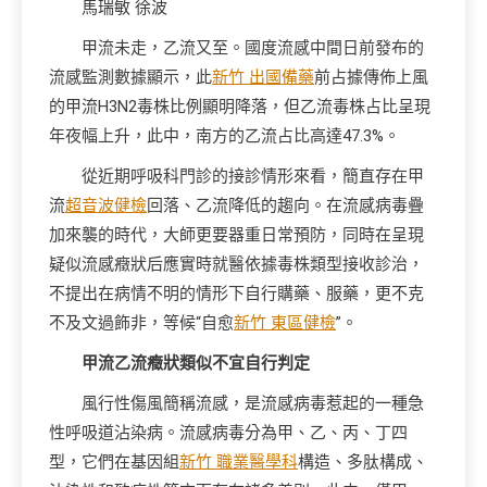
馬瑞敏 徐波
甲流未走，乙流又至。國度流感中間日前發布的
流感監測數據顯示，此
新竹 出國備藥
前占據傳佈上風
的甲流H3N2毒株比例顯明降落，但乙流毒株占比呈現
年夜幅上升，此中，南方的乙流占比高達47.3%。
從近期呼吸科門診的接診情形來看，簡直存在甲
流
超音波健檢
回落、乙流降低的趨向。在流感病毒疊
加來襲的時代，大師更要器重日常預防，同時在呈現
疑似流感癥狀后應實時就醫依據毒株類型接收診治，
不提出在病情不明的情形下自行購藥、服藥，更不克
不及文過飾非，等候“自愈
新竹 東區健檢
”。
甲流乙流癥狀類似不宜自行判定
風行性傷風簡稱流感，是流感病毒惹起的一種急
性呼吸道沾染病。流感病毒分為甲、乙、丙、丁四
型，它們在基因組
新竹 職業醫學科
構造、多肽構成、