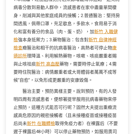
病毒分散到易動人群中，流感患者在家中盡量單間棲
身，削減與其他家庭成員的接觸；2.普通醫治：堅持房
間透風，佩帶口罩，充足歇息，多飲水，食用易于消
化和富有養分的食品（肉、蛋、奶），加
新竹 入職健
檢
強本身抵禦力；3.藥物醫治：包含對
新竹 自律神經
檢查
癥醫治和相干的抗病毒醫治，高熱者可停止物
康
德診所
理降溫、利用解熱藥物，咳嗽、咳痰嚴重者賜
與止咳祛痰
新竹 高血壓
藥物，需要時停止氧療；4.需
要時住院醫治：病情嚴重者或大哥體弱者萬萬不成等
候“自愈”，以免形成更嚴重的安康毀傷。
醫治主要，預防異樣主要。說到預防，有的人發
明四周有流感患者，便想著提早服用抗病毒藥物來停
止預防，這種方式能否可行呢？固然大夫提出重癥流
感高危原因的親密接觸者（且未接種疫苗或接種疫苗
后尚未
新竹 在職體檢
取得免疫力者）在裸露后（不要
遲于裸露后48小時）可以停止藥物預防，如服用奧司