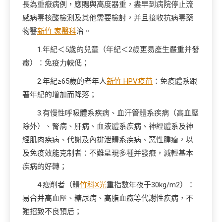
長為重癥病例，應賜與高度器重，盡早到病院停止流
感病毒核酸檢測及其他需要檢討，并且接收抗病毒藥
物醫
新竹 家醫科
治。
1.年紀＜5歲的兒童（年紀＜2歲更易產生嚴重并發
癥）：免疫力較低；
2.年紀≥65歲的老年人
新竹 HPV疫苗
：免疫體系跟
著年紀的增加而降落；
3.有慢性呼吸體系疾病、血汗管體系疾病（高血壓
除外）、腎病、肝病、血液體系疾病、神經體系及神
經肌肉疾病、代謝及內排泄體系疾病、惡性腫瘤，以
及免疫效能克制者：不難呈現多種并發癥，減輕基本
疾病的好轉；
4.瘦削者（體
竹科X光
重指數年夜于30kg/m2）：
易合并高血壓、糖尿病、高脂血癥等代謝性疾病，不
難招致不良預后；