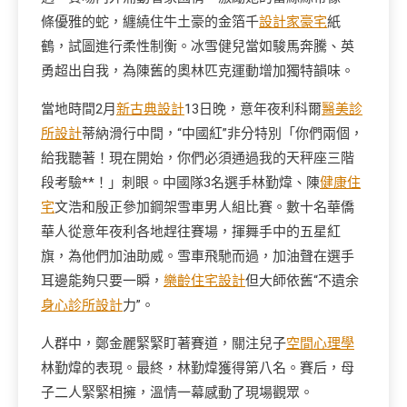
條優雅的蛇，纏繞住牛土豪的金箔千
設計家豪宅
紙
鶴，試圖進行柔性制衡。冰雪健兒當如駿馬奔騰、英
勇超出自我，為陳舊的奧林匹克運動增加獨特韻味。
當地時間2月
新古典設計
13日晚，意年夜利科爾
醫美診
所設計
蒂納滑行中間，“中國紅”非分特別「你們兩個，
給我聽著！現在開始，你們必須通過我的天秤座三階
段考驗**！」刺眼。中國隊3名選手林勤煒、陳
健康住
宅
文浩和殷正參加鋼架雪車男人組比賽。數十名華僑
華人從意年夜利各地趕往賽場，揮舞手中的五星紅
旗，為他們加油助威。雪車飛馳而過，加油聲在選手
耳邊能夠只要一瞬，
樂齡住宅設計
但大師依舊“不遺余
身心診所設計
力”。
人群中，鄭金麗緊緊盯著賽道，關注兒子
空間心理學
林勤煒的表現。最終，林勤煒獲得第八名。賽后，母
子二人緊緊相擁，溫情一幕感動了現場觀眾。