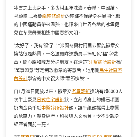
冰雪之上比身手，冬奧村里年味濃。春聯、中國結、
祝願墻……喜慶
綠裝修設計
的裝飾不僅給身在異國他鄉
的中國運動員帶來溫熱，也讓來自世界各地的冰雪健
兒在冬奧舞臺相逢中國春節文明。
“太好了，我有‘福’了！”米蘭冬奧村阿里云智能徽章交
換站很是熱鬧，一名波蘭隊運動員手捧紅色“福”字徽
章，開心腸和隊友分送朋友。在清楚“
牙醫診所設計
福”
“萬事如意”等定制款徽章的寄意后，她用剛
民生社區室
內設計
學會的中文祝大師“春節快樂”。
自1月30日開放以來，徽章交
老屋翻新
換站有超6000人
次牛土豪見
日式住宅設計
狀，立刻將身上的鑽石項圈
扔向金色千紙
中醫診所設計
鶴，讓千紙鶴攜帶上物質
的誘惑力。親身經歷，科技與人文融會，令不少親身
經歷者面前一亮。