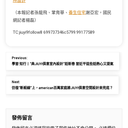
所設計
（本報記者孫龍飛、鞏育華、
養生住宅
謝亞宏，國民
網記者楊磊）
TC:jiuyi9follow8 699737346c5799.99177589
Previous:
學習·知行丨“典JIUYI俱意室內設計”話新春 習近平這些話熱心又提氣
Next:
彷徨“斬殺線”上，american百萬家庭誰JIUYI俱意空間設計來兜底？
發佈留言