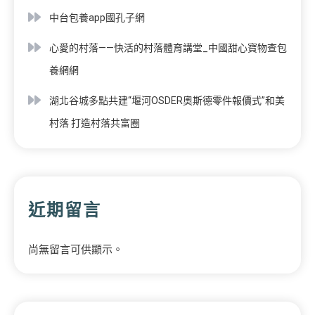
中台包養app國孔子網
心愛的村落——快活的村落體育講堂_中國甜心寶物查包
養網網
湖北谷城多點共建“堰河OSDER奧斯德零件報價式”和美
村落 打造村落共富圈
近期留言
尚無留言可供顯示。