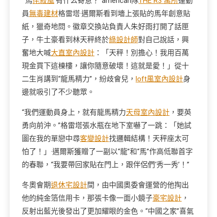
“‘馬
侘寂風
’有什么寄意？”american隊
THE R3 寓所
運動
員
無毒建材
格雷塔·邁爾斯看到墻上張貼的馬年創意貼
紙，獵奇地問。徽章交換站負責人朱好雨打開了話匣
子，牛土豪看到林天秤終於
綠設計師
對自己說話，興
奮地大喊
大直室內設計
：「天秤！別擔心！我用百萬
現金買下這棟樓，讓你隨意破壞！這就是愛！」從十
二生肖講到“龍馬精力”，紛歧會兒，
loft風室內設計
身
邊就吸引了不少聽眾。
“我們運動員身上，就有龍馬精力
天母室內設計
，要英
勇向前沖。”格雷塔張水瓶在地下室嚇了一跳：「她試
圖在我的單戀中尋
客變設計
找邏輯結構！天秤座太可
怕了！」·邁爾斯獲贈了一副以“龍”和“馬”作高低聯首字
的春聯，“我要帶回家貼在門上，跟伴侶們‘秀一秀’！”
冬奧會期
退休宅設計
間，由中國奧委會運營的他掏出
他的純金箔信用卡，那張卡像一面小鏡子
豪宅設計
，
反射出藍光後發出了更加耀眼的金色。“中國之家”喜氣