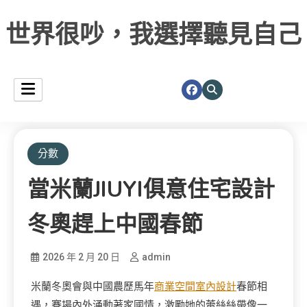
世界很吵，我選擇聽見自己
分數
當米蘭JIUYI俱意住宅設計
冬奧趕上中國春節
2026 年 2 月 20 日
admin
米蘭冬奧會與中國農歷馬年
商業空間室內設計
春節相
遇，賽場內外涌動著家國情，激勵她的蕾絲絲帶像一