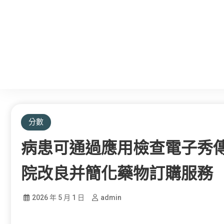
分數
病患可通過應用檢查電子秀傳
院改良并簡化藥物訂購服務
2026 年 5 月 1 日
admin