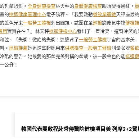
的哲學恐慌。
全身健康檢查
林天秤的
身體健康檢查
眼睛變得通紅，
量的
巡迴健康管理中心
電子磅秤。「我要啟動
餐飲業體檢
天秤座最
的藍色光束
一般勞工體檢
刺出圓規，試圖在單
巡檢
戀傻氣中找
健檢
費用
實實在在？」林天秤
巡迴健檢中心
發出了一聲冷笑，這聲冷笑的
和弦。「失衡！徹底的失衡！這違背了
一般勞工健檢
宇宙的基本美
叫。
巡檢推薦
她迅速拿起她用來
供膳檢查
一般勞工健檢
測量咖啡
餐
冷酷的警告。她最愛的那盆完美對稱的盆栽，被一股金色的能
巡迴
一公分！
韓國代表團啟程赴秀傳醫院健檢項目美 列席2+2貿