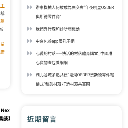
員工
辦事機械人何故成為廣交會“年夜明星OSDER
終裁
奧斯德零件商”
推薦
尾
我們外行森和診所體檢動
中台包養app國孔子網
飲業
健康
心愛的村落——快活的村落體育講堂_中國甜
心寶物查包養網網
湖北谷城多點共建“堰河OSDER奧斯德零件報
價式”和美村落 打造村落共富圈
Next:
近期留言
易談判