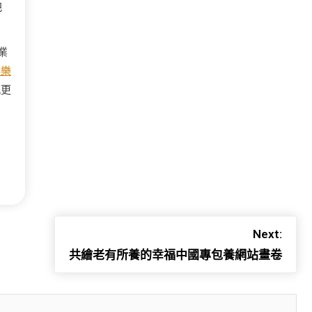
把
業
俱樂
感更
Next:
共繪老有所養的幸福中國專包養網站畫卷