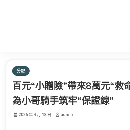
分數
百元“小贈險”帶來8萬元“
為小哥騎手筑牢“保證線”
2026 年 4 月 18 日
admin