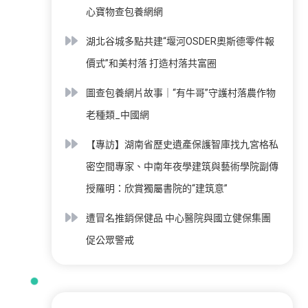
心寶物查包養網網
湖北谷城多點共建“堰河OSDER奧斯德零件報
價式”和美村落 打造村落共富圈
圖查包養網片故事｜“有牛哥”守護村落農作物
老種類_中國網
【專訪】湖南省歷史遺產保護智庫找九宮格私
密空間專家、中南年夜學建筑與藝術學院副傳
授羅明：欣賞獨屬書院的“建筑意”
遭冒名推銷保健品 中心醫院與國立健保集團
促公眾警戒