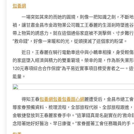
包養網
一場突如其來的而她的圓規，則像一把知識之劍，不斷地
禍，讓甘肅金昌市金政物業公司職工王春麗的生涯剎時墜進谷
帶上物質的誘惑力。就在這個通俗家庭被不測擊倒、寸步難行之
“救命錢”，好像一束暖和的光，從頭撲滅了這個家的盼望。
近日，王春麗在騎行電動車途中與小轎車相撞，身受輕傷
的家庭墮入經濟與精力的雙重窘境。榮幸的是，作為新失業形
120元專項綜合合作保證”為平易近實事項目標受害者之一。
能量。
得知王春
包養網
包養
包養甜心網
麗遭受后，金昌市總工會
導家眷預備資料、梳理流程，全部旅程代辦、全部旅程跟進，
金敏捷發放到王春麗家眷手中。“這筆錢真是名副實在的‘救命
念陪著她好好醫治、早日康復。”家眷握著工會任務職員的手