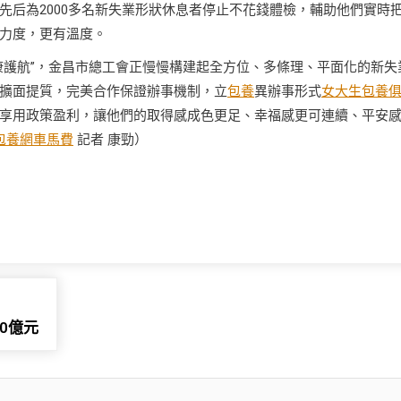
先后為2000多名新失業形狀休息者停止不花錢體檢，輔助他們實時
力度，更有溫度。
“安康護航”，金昌市總工會正慢慢構建起全方位、多條理、平面化的新失
擴面提質，完美合作保證辦事機制，立
包養
異辦事形式
女大生包養
享用政策盈利，讓他們的取得感成色更足、幸福感更可連續、平安
包養網車馬費
記者 康勁）
0億元