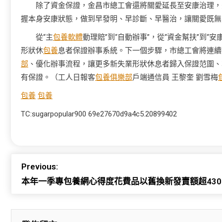
除了資金保證，金昌市總工會還將關愛延長至安康治理，
握本身安康狀態，做到早發明、早診斷、早醫治，讓關愛既無
從“主
包養軟體
動理賠”到“自動辦事”，從“資金幫扶”到
形狀休
包養
息者保證辦事系統。下一個步驟，市總工會將連續
部
、優化辦事流程，讓更多新失業形狀休息者歸入保證范圍、
有保證。（工人日報客
包養俱樂部
戶端通信員 王黎奎 劉雪梅
包養
包養
TC:sugarpopular900 69e27670d9a4c5.20899402
Previous:
本年一季專包養網心得度花費品以舊換新發賣額超430