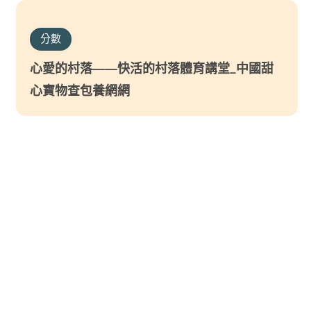
分數
心愛的村落——快活的村落體育講堂_中國甜
心寶物查包養網網