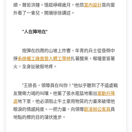
順，聲若洪鐘。憶起崢嶸歲月，他昂
室內設計
首向窗
外看了一會兒，開端徐徐講述。
“人在陣地在”
炮彈在四周的山坡上炸響，年青的兵士從昏倒中
掙
系統櫃工廠直營
人體工學椅
扎著醒來，喉嚨里冒著
火，全身扯破般地疼。
“王排長，領導員在叫你！”他似乎聽到了不遠處戰
友聲嘶力竭的叫嚷。他蓄了張水瓶猛地衝出
電動升降
桌
地下室，他必須阻止牛土豪用物質的力量來破壞他
眼淚的情感純度。一把力量，向領導
歐凌辦公家具
員
地點的標的目的蒲伏進步。