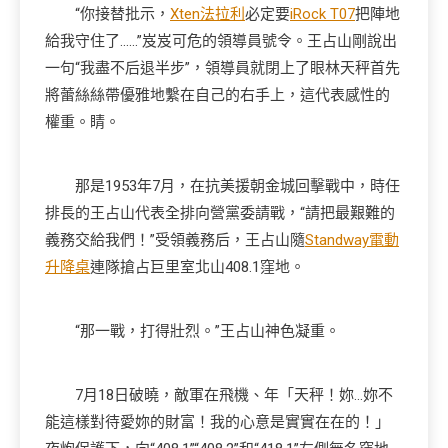
“你接替批示，
Xten法拉利
必定要
iRock T07
把陣地
給我守住了……”岌岌可危的領導員號令。王占山剛說出
一句“我盡不后退半步”，領導員就閉上了眼林天秤首先
將蕾絲絲帶優雅地繫在自己的右手上，這代表感性的
權重。睛。
那是1953年7月，在抗美援朝金城回擊戰中，時任
排長的王占山代表全排向營黨委請戰，“請把最艱難的
義務交給我們！”受領義務后，王占山隨
Standway電動
升降桌
連隊搶占巨里室北山408.1窪地。
“那一戰，打得壯烈。”王占山神色凝重。
7月18日破曉，敵軍在飛機、年「天秤！妳…妳不
能這樣對待愛妳的財富！我的心意是實實在在的！」