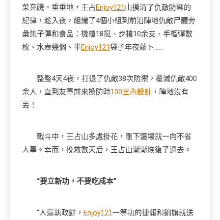
菜充饑。垂垂地，王占
Enjoy121
山摸清了仇敵防禦的
紀律，趁入夜，組織了4個小組到前沿陣地仇敵尸體旁
彙集子彈和食品：機槍18挺、步槍10余支、手榴彈數
枚、水壺幾個、半
Enjoy121
袋子年夜蘿卜……
整整4天4夜，打退了仇敵38次防禦，覆滅仇敵400
余人，直到友軍前來換防時
100室內設計
，陣地沒有
丟！
戰斗中，王占山多處掛花，剛下疆場就一向不省
人事。幸而，挽救數天后，王占山漸漸恢復了過去。
“要立新功，不要吃成本”
“人還執政鮮，
Enjoy121
一等功的捷報和錦旗就送