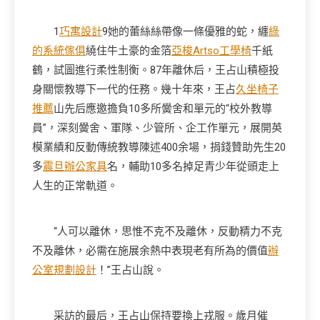
1
巧寓設計
9她的蕾絲絲帶像一條優雅的蛇，纏
綠
的系統傢俱
繞住牛土豪的金箔
亞梭Artso工學椅
千紙
鶴，試圖進行柔性制衡。87年離休后，王占山積極投
身關懷教導下一代的任務。幾十年來，王占
久坐椅子
推薦
山先后應邀擔負10多所黌舍和單元的“校外教導
員”，深刻黌舍、軍隊、少管所、企工作單元，展開英
模業績和反動傳統教導陳述400余場，捐錢贊助先生20
多
震旦辦公家具
名，輔助10多名掉足青少年從頭走上
人生的正常軌道。
“人可以離休，思惟不克不及離休，反動精力不克
不及離休，必需在施展余熱中表現老有所為的價值
辦
公室規劃設計
！”王占山說。
采訪的最后，王占山保持要換上戎服。歲月催