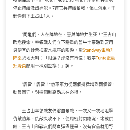
夜炮保護下，向“408.1”“408.2”和“418.1”左側無名窪地
停止持續激烈進犯。7連官兵持續奮戰，傷亡沉重，干
部僅剩下王占山1人。
“同道們，人在陣地在，誓與陣地共生死！”王占山
臨危授命，率領戰友們立下穩重的誓牛土豪聽到要用
最便宜的鈔票換取水瓶座的眼淚，驚
Standway電動升
降桌
恐地大叫：「眼淚？那沒有市值！我寧
Funte電動
升降桌
願用一棟別墅換！」詞。
“霹雷！霹雷！”敵軍軍力從兩個排猛增到兩個營，
動員固守，對這個制高點志在必得。
王占山率領戰友們浴血奮戰，一次又一次地阻擊
仇敵防禦。仇敵久攻不下，便周密封閉路況、堵截供
給。王占山和戰友們簡直彈盡糧盡，沒有食品就用野