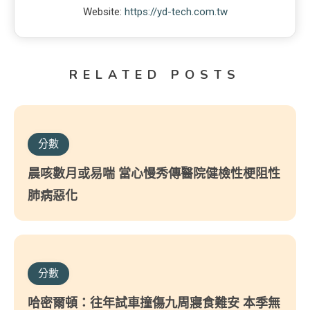
Website:
https://yd-tech.com.tw
RELATED POSTS
分數
晨咳數月或易喘 當心慢秀傳醫院健檢性梗阻性
肺病惡化
分數
哈密爾頓：往年試車撞傷九周寢食難安 本季無