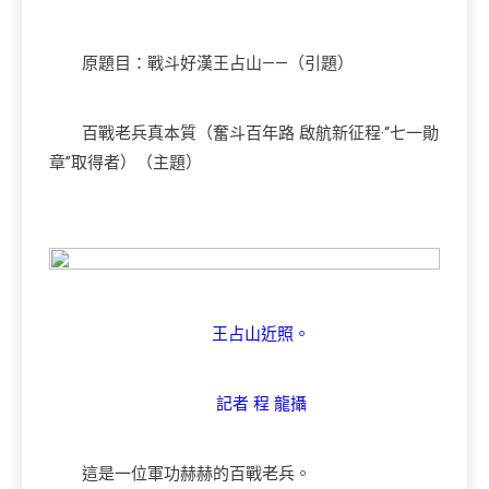
原題目：戰斗好漢王占山——（引題）
百戰老兵真本質（奮斗百年路 啟航新征程·“七一勛
章”取得者）（主題）
王占山近照。
記者 程 龍攝
這是一位軍功赫赫的百戰老兵。