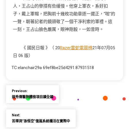
人，王占山的舉措有些緩慢。他穿上軍衣，系好扣
子，戴上軍帽，把胸前十幾枚功勛章逐一擺正，“啪”的
一聲，朝著記者的鏡頭敬了一個干凈利索的軍禮。這
一刻，王占山臉色嚴厲，眼神剛毅，一如昔時。
《 國民日報 》（ 20
Razer雷蛇電競椅
21年07月05
日 06 版）
TC:elanchair29a 69ef8be25d4291.87931518
Previous:
速秀傳醫院體檢項目讀全國
Next:
苦禪洞“孫悟空”億嵐系統櫃活在實際中