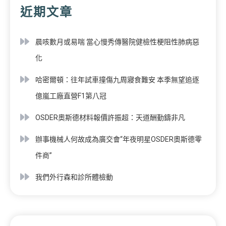
近期文章
晨咳數月或易喘 當心慢秀傳醫院健檢性梗阻性肺病惡
化
哈密爾頓：往年試車撞傷九周寢食難安 本季無望追逐
億嵐工廠直營F1第八冠
OSDER奧斯德材料報價許振超：天道酬勤鑄非凡
辦事機械人何故成為廣交會“年夜明星OSDER奧斯德零
件商”
我們外行森和診所體檢動