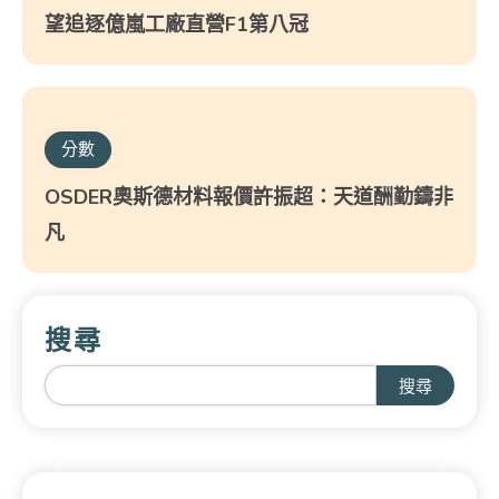
望追逐億嵐工廠直營F1第八冠
分數
OSDER奧斯德材料報價許振超：天道酬勤鑄非
凡
搜尋
搜尋