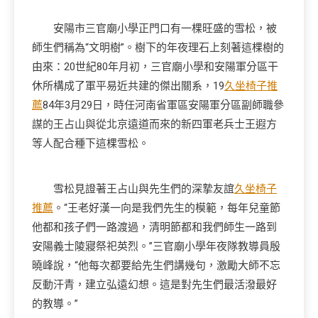
安陽市三官廟小學正門口有一棵旺盛的雪松，被
師生們稱為“文明樹”。樹下的年夜理石上刻著這棵樹的
由來：20世紀80年月初，三官廟小學和安陽軍分區干
休所構成了軍平易近共建的傑出關系，19
久坐椅子推
薦
84年3月29日，時任河南省軍區安陽軍分區副師職參
謀的王占山與從北京遠道而來的新四軍老兵士王遐方
等人配合種下這棵雪松。
雪松見證著王占山與先生們的深摯友誼
久坐椅子
推薦
。“王老好漢一向是我們先生的模範，每年兒童節
他都和孩子們一路渡過，清明節都和我們師生一路到
安陽義士陵寢祭祀英烈。”三官廟小學年夜隊教導員殷
曉峰說，“他每次都要給先生們講幾句，激勵大師不忘
反動汗青，建立弘遠幻想。這是對先生們最活潑最好
的教導。”