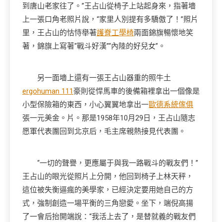
到唐山老家往了。”王占山從椅子上站起身來，指著墻
上一張口角老照片說，“家里人別提有多驕傲了！”照片
里，王占山的怙恃舉著
護脊工學椅
兩面錦旗暢懷地笑
著，錦旗上寫著“戰斗好漢”“內陸的好兒女”。
另一面墻上還有一張王占山器重的照牛土
ergohuman 111
豪則從悍馬車的後備箱裡拿出一個像是
小型保險箱的東西，小心翼翼地拿出一
歐德系統傢俱
張一元美金。片。那是1958年10月29日，王占山隨志
愿軍代表團回到北京后，毛主席親熱接見代表團。
“一切的聲譽，更應屬于與我一路戰斗的戰友們！”
王占山的眼光從照片上分開，他回到椅子上林天秤，
這位被失衡逼瘋的美學家，已經決定要用她自己的方
式，強制創造一場平衡的三角戀愛。坐下，端倪高揚
了一會后抬開端說：“我活上去了，是替就義的戰友們