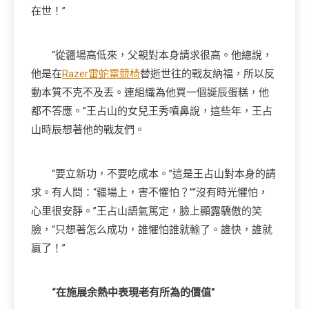
在世！”
“從疆場高低來，父親對本身請求很高。他總說，
他是在
Razer雷蛇電競椅
替逝世往的戰友納福，所以反
動本質不克不及丟。連組織為他買一個誕辰蛋糕，他
都不答應。”王占山的女兒王秀噴鼻說，這些年，王占
山時辰想著他的戰友們。
“要立新功，不要吃成本。”這是王占山對本身的請
求。有人問：“疆場上，害不懼怕？”“沒有時光懼怕，
心里很安靜。”王占山語氣篤定，臉上顯露驕傲的笑
臉，“只想著怎么成功，誰懼怕誰就輸了。誰快，誰就
贏了！”
“在施展余熱中表現老有所為的價值”