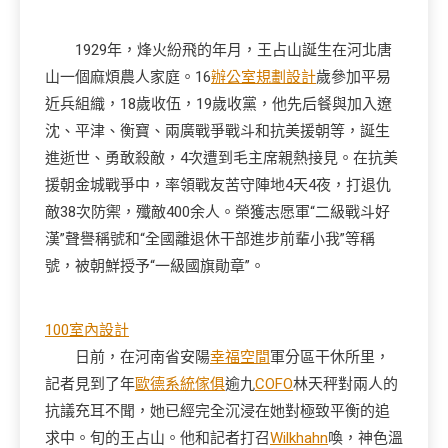
1929年，烽火紛飛的年月，王占山誕生在河北唐
山一個麻煩農人家庭。16
辦公室規劃設計
歲參加平易
近兵組織，18歲收伍，19歲收黨，他先后餐與加入遼
沈、平津、衡寶、兩廣戰爭戰斗和抗美援朝等，誕生
進逝世、勇敢殺敵，4次遭到毛主席親熱接見。在抗美
援朝金城戰爭中，率領戰友苦守陣地4天4夜，打退仇
敵38次防禦，殲敵400余人。榮獲志愿軍“二級戰斗好
漢”聲譽稱號和“全國離退休干部進步前輩小我”等稱
號，被朝鮮授予“一級國旗勛章”。
100室內設計
日前，在河南省安陽
幸福空間
軍分區干休所里，
記者見到了年
歐德系統傢俱
逾九
COFO
林天秤對兩人的
抗議充耳不聞，她已經完全沉浸在她對極致平衡的追
求中。旬的王占山。他和記者打召
Wilkhahn
喚，神色溫