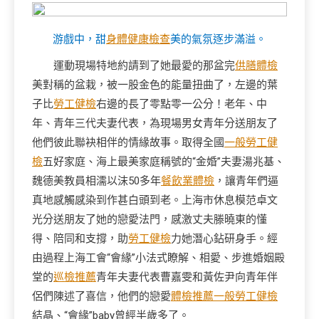
游戲中，甜
身體健康檢查
美的氣氛逐步滿溢。
運動現場特地約請到了她最愛的那盆完
供膳體檢
美對稱的盆栽，被一股金色的能量扭曲了，左邊的葉
子比
勞工健檢
右邊的長了零點零一公分！老年、中
年、青年三代夫妻代表，為現場男女青年分送朋友了
他們彼此聯袂相伴的情緣故事。取得全國
一般勞工健
檢
五好家庭、海上最美家庭稱號的“金婚”夫妻湯兆基、
魏德美教員相濡以沫50多年
餐飲業體檢
，讓青年們逼
真地感觸感染到作甚白頭到老。上海市休息模范卓文
光分送朋友了她的戀愛法門，感激丈夫滕曉東的懂
得、陪同和支撐，助
勞工健檢
力她潛心鉆研身手。經
由過程上海工會“會緣”小法式瞭解、相愛、步進婚姻殿
堂的
巡檢推薦
青年夫妻代表曹嘉雯和黃佐尹向青年伴
侶們陳述了喜信，他們的戀愛
體檢推薦
一般勞工健檢
結晶、“會緣”baby曾經半歲多了。