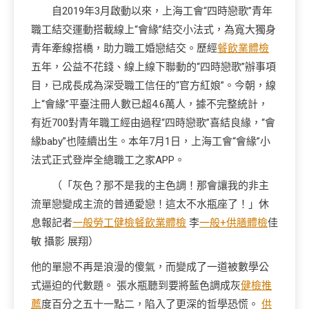
自2019年3月啟動以來，上海工會“四時戀歌”青年
職工結交運動搭載線上“會緣”結交小法式，為寬大獨身
青年牽線搭橋，助力職工婚戀結交。歷經
餐飲業體檢
五年，公益不花錢、線上線下聯動的“四時戀歌”辦事項
目，已成長成為深受職工信任的“官方紅娘”。今朝，線
上“會緣”平臺注冊人數已超4.6萬人，據不完整統計，
有近700對青年職工經由過程“四時戀歌”喜結良緣，“會
緣baby”也陸續出生。本年7月1日，上海工會“會緣”小
法式正式登岸全總職工之家APP。
（「灰色？那不是我的主色調！那會讓我的非主
流單戀變成主流的普通愛戀！這太不水瓶座了！」休
息報記者
一般勞工健檢
餐飲業體檢
李
一般+供膳體檢
佳
敏 攝影 展翔）
他的單戀不再是浪漫的傻氣，而變成了一道被數學公
式逼迫的代數題。 張水瓶聽到要將藍色調成灰
健檢推
薦
度百分之五十一點二，陷入了更深的哲學恐慌。
供