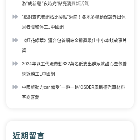
游”成新寵 “夜時光”點亮消費新活氣
“點對查包養網站比擬點”返崗！各地多舉動保證外出休
息者暖和停工_中國網
《紅花綠葉》獲台包養網站金雞獎最佳中小本錢故事片
獎
2024年以工代賑帶動332萬名低支出群眾就甜心查包養
網近務工_中國網
中國新動力car 備受“一帶一路”OSDER奧斯德汽車材料
客商喜愛
近期留言