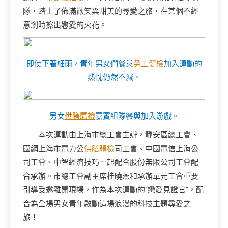
隊，踏上了佈滿歡笑與甜美的尋愛之旅，在某個不經
意剎時擦出戀愛的火花。
即使下著細雨，青年男女們餐與
勞工健檢
加入運動的
熱忱仍然不減。
男女
供膳體檢
嘉賓組隊餐與加入游戲。
本次運動由上海市總工會主辦，靜安區總工會、
國網上海市電力公
供膳體檢
司工會、中國電信上海公
司工會、中智經濟技巧一起配合股份無限公司工會配
合承辦。市總工會副主席桂曉燕和承辦單元工會重要
引導受邀離開現場，作為本次運動的“戀愛見證官”，配
合為全場男女青年啟動這場浪漫的科技主題尋愛之
旅！