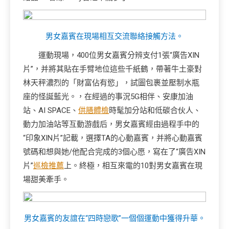
男女嘉賓在現場相互交流聯絡接觸方法。
運動現場，400位男女嘉賓分辨支付1張“廣告XIN
片”，并將其貼在手臂地位這些千紙鶴，帶著牛土豪對
林天秤濃烈的「財富佔有慾」，試圖包裹並壓制水瓶
座的怪誕藍光。，在經過的事況5G相伴、安康加油
站、AI SPACE、
供膳體檢
時髦加分站和低碳合伙人、
動力加油站等互動游戲后，男女嘉賓經由過程手中的
“印象XIN片”記載，選擇TA的心動嘉賓，并將心動嘉賓
號碼和想與她/他配合完成的3個心愿，寫在了“廣告XIN
片”
巡檢推薦
上。終極，相互來電的10對男女嘉賓在現
場甜美牽手。
男女嘉賓的友誼在“四時戀歌”一個個運動中獲得升華。