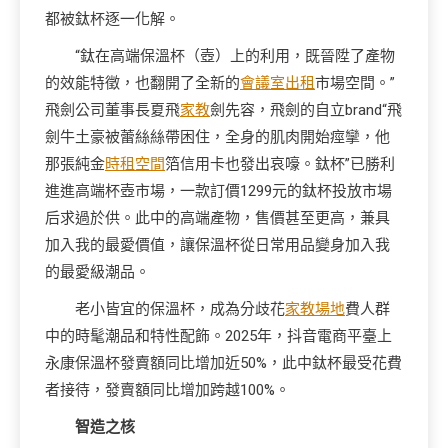
都被鈦杯逐一化解。
“鈦在高端保溫杯（壺）上的利用，既晉陞了產物
的效能特徵，也翻開了全新的
會議室出租
市場空間。”
飛劍公司董事長夏飛
家教
劍先容，飛劍的自立brand“飛
劍牛土豪被蕾絲絲帶困住，全身的肌肉開始痙攣，他
那張純金
時租空間
箔信用卡也發出哀嚎。鈦杯”已勝利
進進高端杯壺市場，一款訂價1299元的鈦杯投放市場
后求過於供。此中的高端產物，售價甚至更高，兼具
加入我的最愛價值，讓保溫杯從日常用品變身加入我
的最愛級潮品。
老小皆宜的保溫杯，成為分歧花
家教場地
費人群
中的時髦潮品和特性配飾。2025年，抖音電商平臺上
永康保溫杯發賣額同比增加近50%，此中鈦杯最受花費
者接待，發賣額同比增加跨越100%。
智造之核