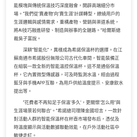
能模塊與傳統保溫技巧深度融會，開辟高端細分市
場。“我們從‘賣產物’向‘賣生涯’計謀轉型，繚繞用戶的
生涯邏輯與感情需求，重構產物、營銷與渠道系統，
將AI技巧融進研發、制造與辦事的全鏈路。”哈爾斯總
裁吳子富說。
深耕“智能化”，異樣成為希諾保溫杯的選擇。在江
蘇南通市希諾股份無限公司古代化車間，智能裝備正
在組裝一款全新的智能溫控保溫杯。這不是通俗保溫
杯，它內置微型傳感器，可及時監測水溫，經由過程
藍牙與手機APP互聯，為用戶供給溫度提示、安康飲水
提出等。
“花費者不再知足于保溫‘多久’，更關懷‘怎么用’‘與
生涯場景若何聯合’。”希諾總司理陳金國坦言，一款針
對活動人群的智能保溫杯在杯壺市場發布后，憑仗及
時溫度顯示與活動數據聯動效能，在戶外活動社區中
敏捷走紅。