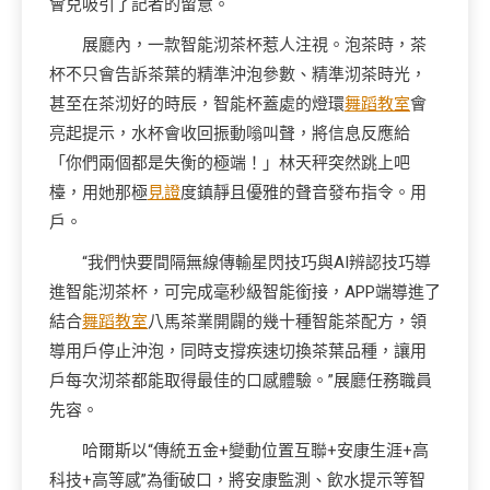
會兒吸引了記者的留意。
展廳內，一款智能沏茶杯惹人注視。泡茶時，茶
杯不只會告訴茶葉的精準沖泡參數、精準沏茶時光，
甚至在茶沏好的時辰，智能杯蓋處的燈環
舞蹈教室
會
亮起提示，水杯會收回振動嗡叫聲，將信息反應給
「你們兩個都是失衡的極端！」林天秤突然跳上吧
檯，用她那極
見證
度鎮靜且優雅的聲音發布指令。用
戶。
“我們快要間隔無線傳輸星閃技巧與AI辨認技巧導
進智能沏茶杯，可完成毫秒級智能銜接，APP端導進了
結合
舞蹈教室
八馬茶業開闢的幾十種智能茶配方，領
導用戶停止沖泡，同時支撐疾速切換茶葉品種，讓用
戶每次沏茶都能取得最佳的口感體驗。”展廳任務職員
先容。
哈爾斯以“傳統五金+變動位置互聯+安康生涯+高
科技+高等感”為衝破口，將安康監測、飲水提示等智