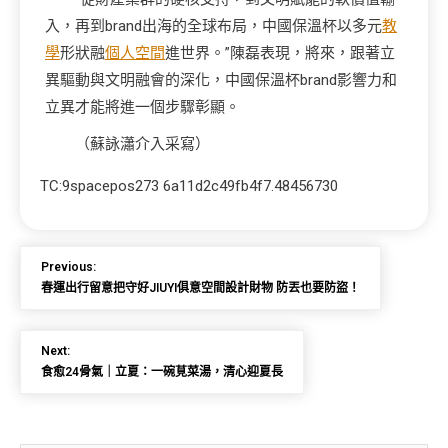
入，再到brand出海的全球布局，中國保溫杯以多元
教
學
形狀融
個人空間
進世界。”陳磊表現，將來，跟著立
異驅動與文明融會的深化，中國保溫杯brand影響力和
立異才能將進一個步驟彰顯。
（蘇詠瀟介入采寫）
TC:9spacepos273 6a11d2c49fb4f7.48456730
Previous:
春運出行留意把守好JIUYI俱意空間設計財物 防丟也要防盜！
Next:
食愈24骨氣｜立夏：一碗莧菜湯，清心迎夏長