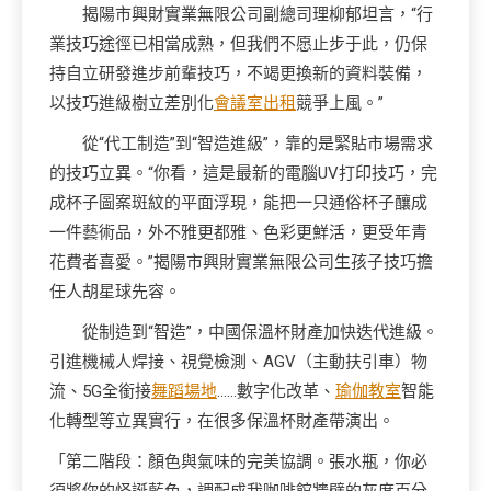
揭陽市興財實業無限公司副總司理柳郁坦言，“行
業技巧途徑已相當成熟，但我們不愿止步于此，仍保
持自立研發進步前輩技巧，不竭更換新的資料裝備，
以技巧進級樹立差別化
會議室出租
競爭上風。”
從“代工制造”到“智造進級”，靠的是緊貼市場需求
的技巧立異。“你看，這是最新的電腦UV打印技巧，完
成杯子圖案斑紋的平面浮現，能把一只通俗杯子釀成
一件藝術品，外不雅更都雅、色彩更鮮活，更受年青
花費者喜愛。”揭陽市興財實業無限公司生孩子技巧擔
任人胡星球先容。
從制造到“智造”，中國保溫杯財產加快迭代進級。
引進機械人焊接、視覺檢測、AGV（主動扶引車）物
流、5G全銜接
舞蹈場地
……數字化改革、
瑜伽教室
智能
化轉型等立異實行，在很多保溫杯財產帶演出。
「第二階段：顏色與氣味的完美協調。張水瓶，你必