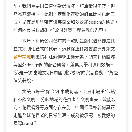
前，我們重要出口慣例款保溫杯，訂單量很年夜，但
產物基礎相同。此刻，定制化產物的訂單比例已超三
成，尤其是那些帶有優美圖案和多效能design的格式，
在海內市場很熱銷。”公司外貿司理黃溢蓓先容。
本年，和碩公司發布的一款限量版保溫杯即是其
立異定制化產物的代表。這款保溫杯融會歐洲外鄉文
教學場地
明風情和江蘇傳統工藝元素，顛末和碩團隊
與國外design師的配合研發，兼具美學和適用效能。
“這是一次‘當地文明+中國制造技巧’的完善聯動。”黃溢
蓓笑著說。
北美市場重“保冷”和車載防漏，亞洲市場重“保熱”
和茶飲文明……分歧地域的花費者在文明審美、效能取
向、花費偏好等方面存在差別，中國保溫杯若何真正
走進全球花費者的日常生涯，成為被承認、被愛好的
國際brand？