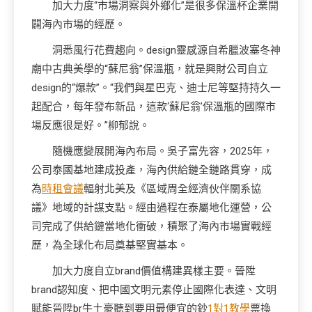
加大力度“市場洞察與外鄉化”是很多保溫杯企業開
闢海內市場的經歷。
洞悉風行花費趨向。design靈感源自希臘波塞冬神
廟中古典美學的“蘇尼翁”保溫瓶，就是興財公司自立
design的“爆款”。“我們與星巴克、迪士尼等堅持持久一
起配合，每年發布新品，這款‘蘇尼翁’保溫瓶的國際市
場反應很是好。”柳郁說。
隨機應變展開海內布局。吳子富先容，2025年，
公司泰國基地建成投產，海內供給鏈全鏈路貫穿，成
為
時租會議
輻射北美及《區域周全經濟伙伴關系協
議》地域的計謀支點。經由過程在泰屬地化運營，公
司完成了供給鏈當地化衝破，積聚了海內市場實戰經
歷，為全球化布局奠基堅實基本。
加大力度自立brand價值構建異樣主要。晉陞
brand認知度、把中國文明元素停止國際化表達、文明
賦能晉陞br牛土豪聽到要用最便宜的鈔
1對1教學
票換