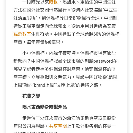
一段時光以來
時租
，喝熱水、重攝生的中國生涯
方法在國外社交圈悄然風行。從海內社交媒體“中式生
涯清單”刷屏，到保溫杯等日常好物風行全球，中國制
造從工場車間走向全球餐桌，從適用用具進級為安康
舞蹈教室
生涯符號。中國進獻了全球跨越60%的保溫杯
產量，每年產量約8億只。
小小保溫杯，內躲年夜乾坤。保溫杯市場有哪些
新趨向？中國保溫杯冠盡全球市場的制勝password在
哪兒？記者走進多個保溫杯財產帶，清楚保溫杯的財
產基礎、立異邏輯與文明氣力，見證中國好物從“範圍
上風”轉向“brand上風”“文明上風”的進階之路。
花費之變
喝水東西變身時髦潮品
走進位于浙江永康市的浙江哈爾斯真空器皿股份
無限公司展現廳，
共享空間
上千款外形各別的杯壺一