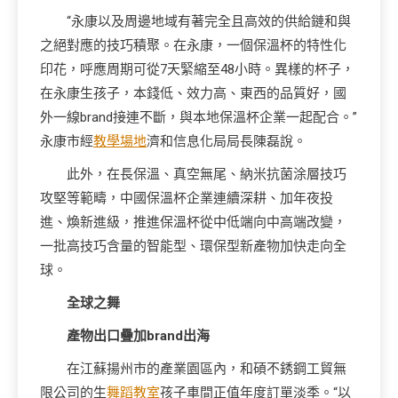
“永康以及周邊地域有著完全且高效的供給鏈和與
之絕對應的技巧積聚。在永康，一個保溫杯的特性化
印花，呼應周期可從7天緊縮至48小時。異樣的杯子，
在永康生孩子，本錢低、效力高、東西的品質好，國
外一線brand接連不斷，與本地保溫杯企業一起配合。”
永康市經
教學場地
濟和信息化局局長陳磊說。
此外，在長保溫、真空無尾、納米抗菌涂層技巧
攻堅等範疇，中國保溫杯企業連續深耕、加年夜投
進、煥新進級，推進保溫杯從中低端向中高端改變，
一批高技巧含量的智能型、環保型新產物加快走向全
球。
全球之舞
產物出口疊加brand出海
在江蘇揚州市的產業園區內，和碩不銹鋼工貿無
限公司的生
舞蹈教室
孩子車間正值年度訂單淡季。“以