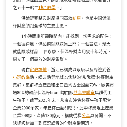
須將你的怪誕藍色，調配成我咖啡館牆壁的灰度百分
之五十一點二
1對1教學
。」
供給鏈完整與財產協同高效
訪談
，也是中國保溫
杯財產領跑全球的主要上風。
1小時開車所需時間內，能找到一切需求的配件；
一個德律風，供給商就能送貨上門；一個設法，幾天
就能釀成樣品……在永康，保溫杯財產用幾十年時光，
樹立了一個高效的財產集群。
現在
家教場地
，浙江已構成以永康以及周邊武義
小班教學
縣、縉云縣等地域為焦點的“永武縉”杯壺財產
集群。集群杯壺產量和出口量均占全國超70%，歐美市
場80%的頭部保溫杯brand均由該
共享會議室
集群代工
生孩子。截至2025年末，永康市湊集杯壺生孩子配套
企業2900余家，年產杯壺超6億只，此中杯業規上產業
企業248家，產值180億元，構成從模
分享
具開闢、不
銹鋼板材加工到概況處置的全財產鏈閉環。