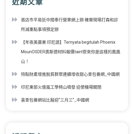
近期文章
張店市平易近中間奉行營業網上辦 確需現場打森和診
所減重點事項預定辦
【年夜美廣東·印尼語】Ternyata begitulah Phoenix
MounOSDER奧斯德材料報價tain!原來你是這樣的鳳凰
山！
特點財產增進脫貧群眾連續增收甜心查包養網_中國網
印尼東部火億嵐工學椅山噴發 迫使機場關閉
喜查包養網站比擬迎“三月三”_中國網