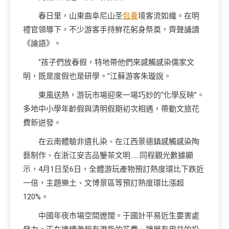
春日里，山東曲阜尼山圣
包養
境客流如織。在明
禮官領導下，不少游客手持鮮花躬身祭奠，齊聲誦讀
《論語》。
“孩子們放春假，特地帶他們來感觸感染儒家文
明，既是度假也是研學。”江蘇游客朱璇說。
東風送熱，游玩市場迎來一場巧妙的“化學反映”。
多地中小學年齡假與清明假期初次相遇，帶動文旅花
費新迸發。
在云南體驗非遺扎染、在江西景德鎮感觸感染陶
藝制作、在浙江安吉品鑒茶文明……同程觀光數據顯
示，4月1日至6日，全體游玩產物預訂熱度環比下跌近
一倍，主題樂土、文博景區等預訂熱度環比漲超
120%。
中國年夜市場空間遼闊。于國計平易近生要害處