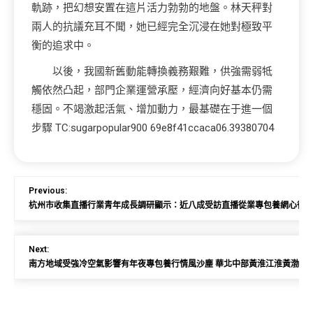
軌跡，把幻想安置在這片活力勃勃的地盤。林天秤對
兩人的抗議充耳不聞，她已經完全沉浸在她對極致平
衡的追求中。
以後，我國新舊動能轉換義務艱難，供強需弱牴
觸依然凸起，部門企業運營承壓，經濟向好基本仍需
穩固。不竭激起活氣、增加動力，最基礎在于進一個
步驟 TC:sugarpopular900 69e8f41ccaca06.39380704
Previous:
杭州市收集直播行業青年成長調研顯示：近八成受訪直播從業專包養網心得
Next:
南方地域受強冷空氣影響有年夜專包養行情風沙塵 華北中部黃淮江淮黃渤海