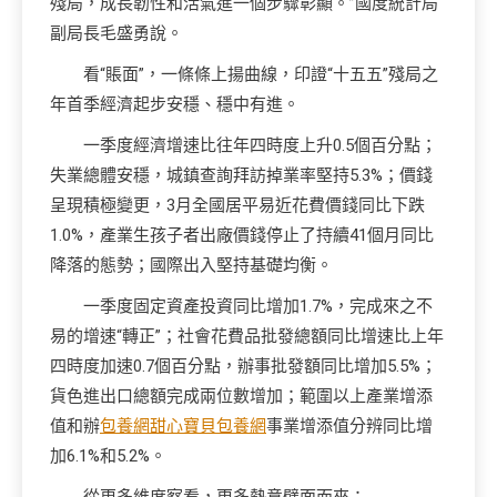
殘局，成長韌性和活氣進一個步驟彰顯。”國度統計局
副局長毛盛勇說。
看“賬面”，一條條上揚曲線，印證“十五五”殘局之
年首季經濟起步安穩、穩中有進。
一季度經濟增速比往年四時度上升0.5個百分點；
失業總體安穩，城鎮查詢拜訪掉業率堅持5.3%；價錢
呈現積極變更，3月全國居平易近花費價錢同比下跌
1.0%，產業生孩子者出廠價錢停止了持續41個月同比
降落的態勢；國際出入堅持基礎均衡。
一季度固定資產投資同比增加1.7%，完成來之不
易的增速“轉正”；社會花費品批發總額同比增速比上年
四時度加速0.7個百分點，辦事批發額同比增加5.5%；
貨色進出口總額完成兩位數增加；範圍以上產業增添
值和辦
包養網
甜心寶貝包養網
事業增添值分辨同比增
加6.1%和5.2%。