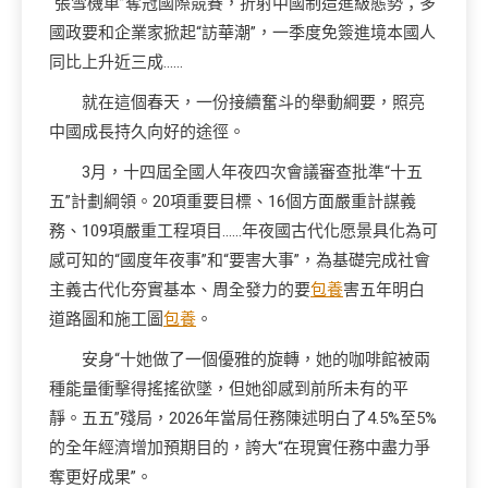
“張雪機車”奪冠國際競賽，折射中國制造進級態勢；多
國政要和企業家掀起“訪華潮”，一季度免簽進境本國人
同比上升近三成……
就在這個春天，一份接續奮斗的舉動綱要，照亮
中國成長持久向好的途徑。
3月，十四屆全國人年夜四次會議審查批準“十五
五”計劃綱領。20項重要目標、16個方面嚴重計謀義
務、109項嚴重工程項目……年夜國古代化愿景具化為可
感可知的“國度年夜事”和“要害大事”，為基礎完成社會
主義古代化夯實基本、周全發力的要
包養
害五年明白
道路圖和施工圖
包養
。
安身“十她做了一個優雅的旋轉，她的咖啡館被兩
種能量衝擊得搖搖欲墜，但她卻感到前所未有的平
靜。五五”殘局，2026年當局任務陳述明白了4.5%至5%
的全年經濟增加預期目的，誇大“在現實任務中盡力爭
奪更好成果”。