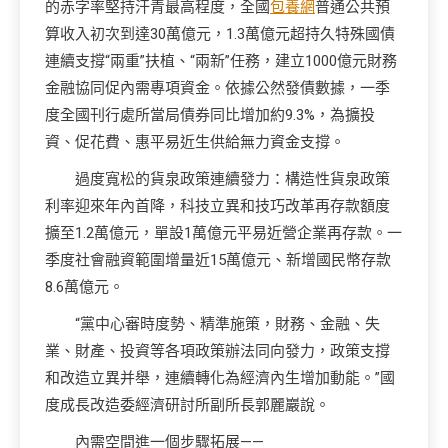
的赤字率堅持汗青最高程度，全國
包養網
普通公共預
算收入初次到達30萬億元，1.3萬億元超持久特殊國債
連續支撐“兩重”扶植、“兩新”任務，建立1000億元財務
金融協同促內需專項資金。依據公然發債數據，一季
度全國刊行處所當局債券同比增加約9.3%，為擴投
資、促花費、惠平易近生供給無力資金支撐。
過度寬松的貨泉政策連續發力：構造性貨泉政策
利率迎來年內首降，科技立異和技巧改革再存款額度
擴至1.2萬億元，單設1萬億元平易近營企業再存款。一
季度社會融資範圍增量近15萬億元、新增國民幣存款
8.6萬億元。
“黨中心審時度勢、精準施策，財務、金融、失
業、財產、投資等各項政策辦法同向發力，政策支撐
和改造立異并舉，連續轉化為經濟內生增加動能。”國
度成長改造委經濟研討所副所長郭麗巖說。
內需空間進一個步驟拓展——