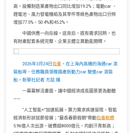
高。設備制造業產物出口同比增加19.2%；電動car 、
鋰電池、風力發電機組及其零件等綠色產物出口分辨
增加77.5%、50.4%和45.2%。
中國供應一向在線。這背后，既有需求回熱，也
有財產配套系統完整、企業主體立異動能開釋。
2026年3月24日
包養
，在上海內高橋的海通car 滾
裝船埠，任務職員領導國產新動力car 駛進car 滾裝
船。新華社記者 方喆 攝
一幕幕鮮活畫面，讓中國經濟成長圖景更為動聽
——
“人工智能+”加速拓展，算力需求疾速晉陞，智能
經濟新形狀拔節發展；“最長春節假期”帶動
包養軟體
5.96億人次出游，破費超8000億元，均創汗青新高；