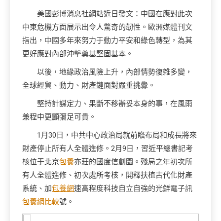
美國彭博消息社網站近日發文：中國在應對此次
中東危機方面展示出令人驚奇的韌性。歐洲媒體刊文
指出，中國多年來努力于動力平安和綠色轉型，為其
更好應對內部沖擊奠基堅固基本。
以後，地緣政治風險上升，內部情勢復雜多變，
全球經貿、動力、財產鏈面對嚴重挑釁。
堅持計謀定力、果斷不移辦妥本身的事，在風雨
兼程中更顯彌足可貴。
1月30日，中共中心政治局就前瞻布局和成長將來
財產停止所有人全體進修。2月9日，習近平總書記考
核位于北京
包養
亦莊的國度信創園。殘局之年初次所
有人全體進修、初次處所考核，開釋扶植古代化財產
系統、加
包養網
速高程度科技自立自強的光鮮電子訊
包養網比較
號。