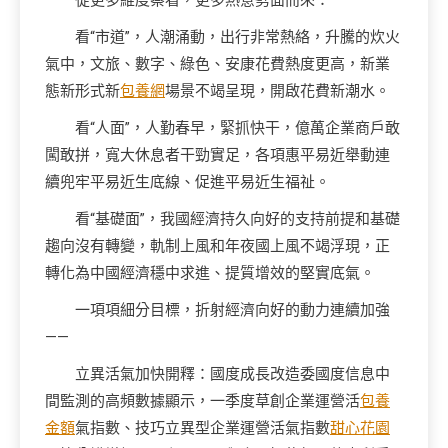
從更多維度察看，更多熱意劈面而來：
看“市道”，人潮涌動，出行非常熱絡，升騰的炊火
氣中，文旅、數字、綠色、安康花費熱度更高，新業
態新形式新
包養網
場景不竭呈現，開啟花費新潮水。
看“人面”，人勤春早，緊抓快干，億萬企業商戶敢
闖敢拼，寬大休息者干勁實足，各項惠平易近舉動連
續兜牢平易近生底線、促進平易近生福祉。
看“基礎面”，我國經濟持久向好的支持前提和基礎
趨向沒有轉變，軌制上風和年夜國上風不竭浮現，正
轉化為中國經濟穩中求進、提質增效的堅實底氣。
一項項細分目標，折射經濟向好的動力連續加強
——
立異活氣加快開釋：國度成長改造委國度信息中
間監測的高頻數據顯示，一季度草創企業運營活
包養
金額
氣指數、技巧立異型企業運營活氣指數
甜心花園