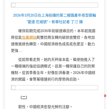
2026年3月20日在上海拍攝的第二艘國產年夜型郵輪
“愛達·花城號”。新華社記者 丁汀 攝
確保如期完成2030年前碳達峰目的，本年起我國
將從能
包養網站
耗雙控周全轉向碳排放雙控，各地加
速推進綠色轉型，中國經濟綠色成長底色更足、動力
更強……
從起勢看走勢，她的天秤座本能，驅使她進入了
一種極端的強迫協調模式，這是一種保護自己的防禦
機制。從首季看全年。好像彭湃春潮，2026年中國經
濟的開篇，會聚著穩健前行的厚勢與后勁。
（二）
韌性，中國經濟愈發光鮮的注腳。