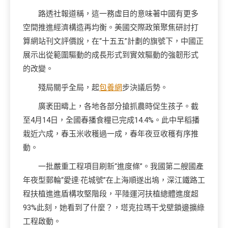
路透社報道稱，這一務虛目的意味著中國有更多
空間推進經濟構造再均衡。美國交際政策聚焦研討打
算網站刊文評價說，在“十五五”計劃的旗號下，中國正
展示出從範圍驅動的成長形式到實效驅動的強韌形式
的改變。
殘局關乎全局，起
包養網
步決議后勢。
廣袤田疇上，各地各部分搶抓農時促生孩子。截
至4月14日，全國春播食糧已完成14.4%。此中早稻播
栽近六成，春玉米收穫過一成，春年夜豆收穫有序推
動。
一批嚴重工程項目刷新“進度條”。我國第二艘國產
年夜型郵輪“愛達·花城號”在上海順遂出塢，深江鐵路工
程扶植進進盾構攻堅階段，平陸運河扶植總體進度超
93%此刻，她看到了什麼？，塔克拉瑪干戈壁鎖邊擴綠
工程啟動。