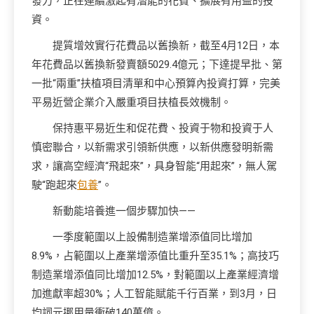
發力，正在連續激起有潛能的花費、擴展有用益的投
資。
提質增效實行花費品以舊換新，截至4月12日，本
年花費品以舊換新發賣額5029.4億元；下達提早批、第
一批“兩重”扶植項目清單和中心預算內投資打算，完美
平易近營企業介入嚴重項目扶植長效機制。
保持惠平易近生和促花費、投資于物和投資于人
慎密聯合，以新需求引領新供應，以新供應發明新需
求，讓高空經濟“飛起來”，具身智能“用起來”，無人駕
駛“跑起來
包養
”。
新動能培養進一個步驟加快——
一季度範圍以上設備制造業增添值同比增加
8.9%，占範圍以上產業增添值比重升至35.1%；高技巧
制造業增添值同比增加12.5%，對範圍以上產業經濟增
加進獻率超30%；人工智能賦能千行百業，到3月，日
均詞元挪用量衝破140萬億。