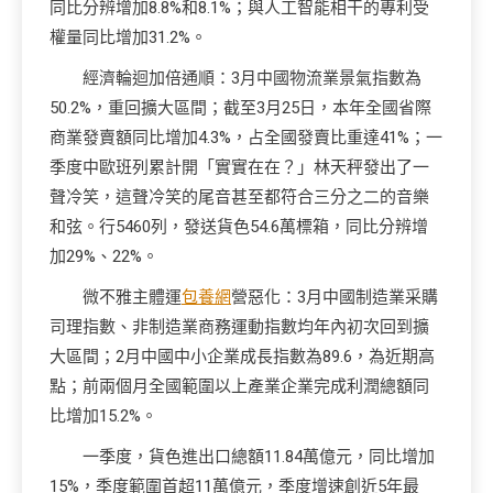
同比分辨增加8.8%和8.1%；與人工智能相干的專利受
權量同比增加31.2%。
經濟輪迴加倍通順：3月中國物流業景氣指數為
50.2%，重回擴大區間；截至3月25日，本年全國省際
商業發賣額同比增加4.3%，占全國發賣比重達41%；一
季度中歐班列累計開「實實在在？」林天秤發出了一
聲冷笑，這聲冷笑的尾音甚至都符合三分之二的音樂
和弦。行5460列，發送貨色54.6萬標箱，同比分辨增
加29%、22%。
微不雅主體運
包養網
營惡化：3月中國制造業采購
司理指數、非制造業商務運動指數均年內初次回到擴
大區間；2月中國中小企業成長指數為89.6，為近期高
點；前兩個月全國範圍以上產業企業完成利潤總額同
比增加15.2%。
一季度，貨色進出口總額11.84萬億元，同比增加
15%，季度範圍首超11萬億元，季度增速創近5年最