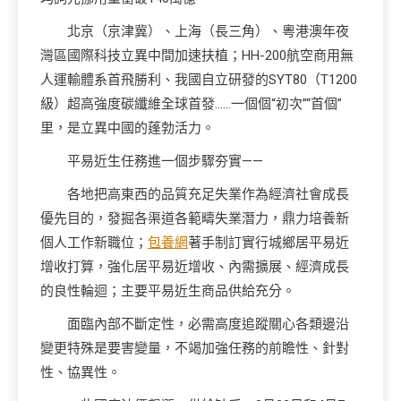
北京（京津冀）、上海（長三角）、粵港澳年夜
灣區國際科技立異中間加速扶植；HH-200航空商用無
人運輸體系首飛勝利、我國自立研發的SYT80（T1200
級）超高強度碳纖維全球首發……一個個“初次”“首個”
里，是立異中國的蓬勃活力。
平易近生任務進一個步驟夯實——
各地把高東西的品質充足失業作為經濟社會成長
優先目的，發掘各渠道各範疇失業潛力，鼎力培養新
個人工作新職位；
包養網
著手制訂實行城鄉居平易近
增收打算，強化居平易近增收、內需擴展、經濟成長
的良性輪迴；主要平易近生商品供給充分。
面臨內部不斷定性，必需高度追蹤關心各類邊沿
變更特殊是要害變量，不竭加強任務的前瞻性、針對
性、協異性。