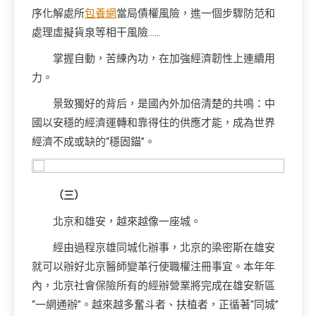
序化解處所
包養網
當局債權風險，進一個步驟防范和
處理虛擬貨泉等相干風險……
掌握自動，苦練內功，在加強經濟韌性上連續用
力。
景致獨好的背后，是國內外加倍清楚的共鳴：中
國以安穩的經濟運轉和靠得住的供應才能，成為世界
經濟不成或缺的“穩固錨”。
（三）
北京和雄安，越來越像一座城。
經由過程京雄同城化辦事，北京的梁密斯在雄安
就可以辦好北京醫師變革行使職權注冊事宜。本年年
內，北京社會保險所有的經辦營業將完成在雄安新區
“一網通辦”。越來越多奮斗者、扶植者，正循著“同城”