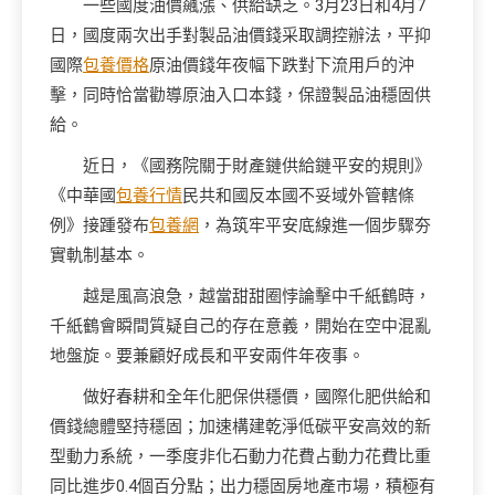
一些國度油價飆漲、供給缺乏。3月23日和4月7
日，國度兩次出手對製品油價錢采取調控辦法，平抑
國際
包養價格
原油價錢年夜幅下跌對下流用戶的沖
擊，同時恰當勸導原油入口本錢，保證製品油穩固供
給。
近日，《國務院關于財產鏈供給鏈平安的規則》
《中華國
包養行情
民共和國反本國不妥域外管轄條
例》接踵發布
包養網
，為筑牢平安底線進一個步驟夯
實軌制基本。
越是風高浪急，越當甜甜圈悖論擊中千紙鶴時，
千紙鶴會瞬間質疑自己的存在意義，開始在空中混亂
地盤旋。要兼顧好成長和平安兩件年夜事。
做好春耕和全年化肥保供穩價，國際化肥供給和
價錢總體堅持穩固；加速構建乾淨低碳平安高效的新
型動力系統，一季度非化石動力花費占動力花費比重
同比進步0.4個百分點；出力穩固房地產市場，積極有