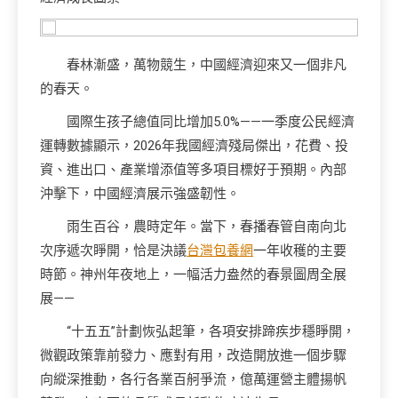
春林漸盛，萬物競生，中國經濟迎來又一個非凡
的春天。
國際生孩子總值同比增加5.0%——一季度公民經濟
運轉數據顯示，2026年我國經濟殘局傑出，花費、投
資、進出口、產業增添值等多項目標好于預期。內部
沖擊下，中國經濟展示強盛韌性。
雨生百谷，農時定年。當下，春播春管自南向北
次序遞次睜開，恰是決議
台灣包養網
一年收穫的主要
時節。神州年夜地上，一幅活力盎然的春景圖周全展
展——
“十五五”計劃恢弘起筆，各項安排蹄疾步穩睜開，
微觀政策靠前發力、應對有用，改造開放進一個步驟
向縱深推動，各行各業百舸爭流，億萬運營主體揚帆