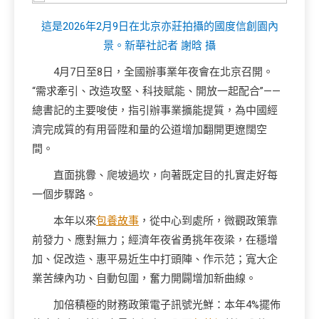
這是2026年2月9日在北京亦莊拍攝的國度信創園內
景。新華社記者 謝晗 攝
4月7日至8日，全國辦事業年夜會在北京召開。
“需求牽引、改造攻堅、科技賦能、開放一起配合”——
總書記的主要唆使，指引辦事業擴能提質，為中國經
濟完成質的有用晉陞和量的公道增加翻開更遼闊空
間。
直面挑釁、爬坡過坎，向著既定目的扎實走好每
一個步驟路。
本年以來
包養故事
，從中心到處所，微觀政策靠
前發力、應對無力；經濟年夜省勇挑年夜梁，在穩增
加、促改造、惠平易近生中打頭陣、作示范；寬大企
業苦練內功、自動包圍，奮力開闢增加新曲線。
加倍積極的財務政策電子訊號光鮮：本年4%擺佈