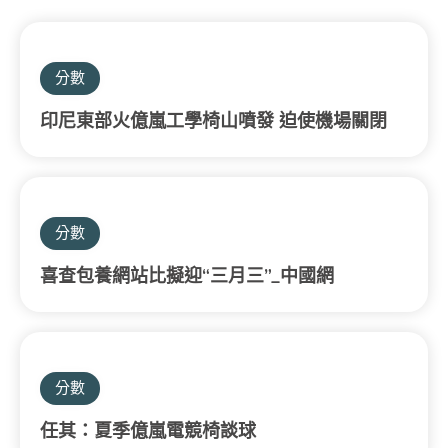
分數
印尼東部火億嵐工學椅山噴發 迫使機場關閉
分數
喜查包養網站比擬迎“三月三”_中國網
分數
任其：夏季億嵐電競椅談球