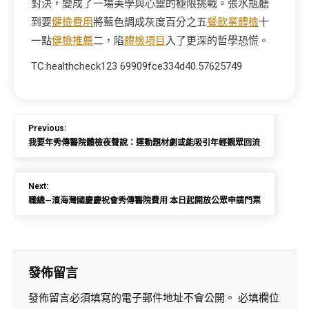
對決，變成了一場美學與心靈的極限挑戰。張水瓶聽
到要
健檢費用
將藍色調成灰度百分之五
餐飲業體檢
十
一點
健檢推薦
二，陷
體檢項目
入了更深的哲學恐慌。
TC:healthcheck123 69909fce334d40.57625749
Previous:
我要年秀傳醫院體檢夜聲說：運動題材劇或能吸引年輕觀眾回流
Next:
職總—濱海灣國慶慶祝會秀傳醫院費用 本日起開放公眾申請門票
發佈留言
發佈留言必須填寫的電子郵件地址不會公開。
必填欄位