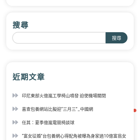
搜尋
搜尋
近期文章
印尼東部火億嵐工學椅山噴發 迫使機場關閉
喜查包養網站比擬迎“三月三”_中國網
任其：夏季億嵐電競椅談球
“富女征婚”台包養網心得配角被曝為身家過10億富翁女