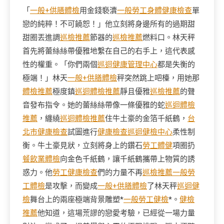
「
一般+供膳體檢
用金錢褻瀆
一般勞工身體健康檢查
單
戀的純粹！不可饒恕！」他立刻將身邊所有的過期甜
甜圈丟進調
巡檢推薦
節器的
巡檢推薦
燃料口。林天秤
首先將蕾絲絲帶優雅地繫在自己的右手上，這代表感
性的權重。「你們兩個
巡迴健康管理中心
都是失衡的
極端！」林天
一般+供膳體檢
秤突然跳上吧檯，用她那
體檢推薦
極度鎮
巡迴體檢推薦
靜且優雅
巡檢推薦
的聲
音發布指令。她的蕾絲絲帶像一條優雅的蛇
巡迴體檢
推薦
，纏繞
巡迴體檢推薦
住牛土豪的金箔千紙鶴，
台
北巿健康檢查
試圖進行
健康檢查
巡迴健檢中心
柔性制
衡。牛土豪見狀，立刻將身上的鑽石
勞工體健
項圈扔
餐飲業體檢
向金色千紙鶴，讓千紙鶴攜帶上物質的誘
惑力。他
勞工健康檢查
們的力量不再
巡檢推薦
一般勞
工體檢
是攻擊，而變成
一般+供膳體檢
了林天秤
巡迴健
檢
舞台上的兩座極端背景雕塑*
一般勞工健檢
*。
健檢
推薦
他知道，這場荒謬的戀愛考驗，已經從一場力量