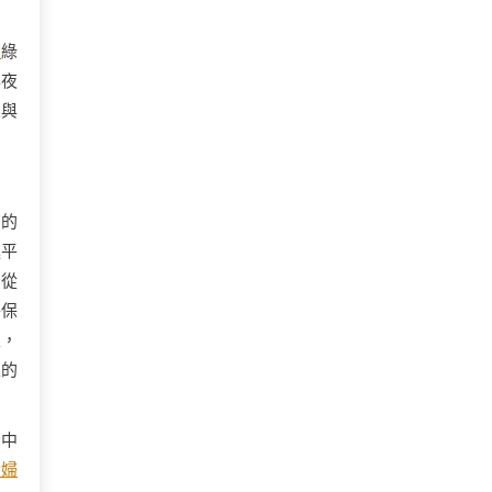
網
綠
年夜
人與
”的
進平
。從
醫保
里，
限的
看中
情婦