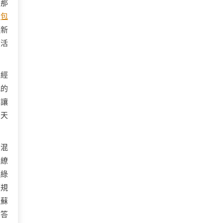
。那
、
包
極新
的活
的經
亂的
，讓
向天
中混
，繚
讓綠
蘇規
江蘇
”答