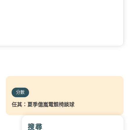
分數
任其：夏季億嵐電競椅談球
搜尋