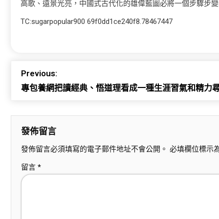
高歌、遠景光亮，中國式古代化的雄偉藍圖必將一個步驟步變
TC:sugarpopular900 69f0dd1ce240f8.78467447
Previous:
專包養網把讀經典、悟道理看成一種生涯習氣和精力
發佈留言
發佈留言必須填寫的電子郵件地址不會公開。
必填欄位標示
留言
*