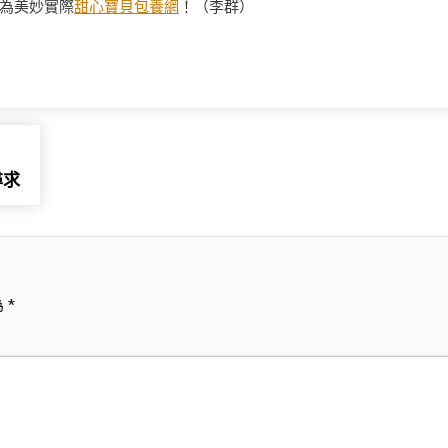
為美妙實際
甜心寶貝包養網
！
（李群）
尋求
為
*