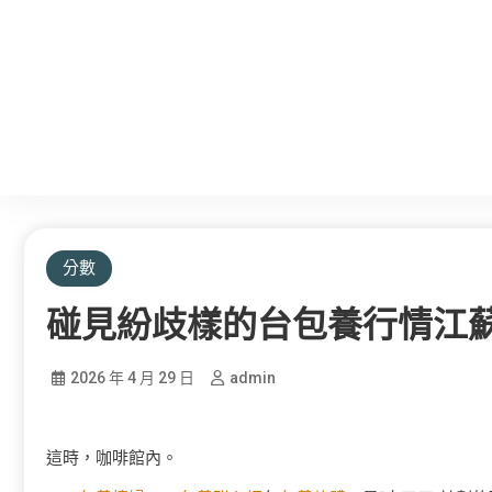
分數
碰見紛歧樣的台包養行情江蘇，
2026 年 4 月 29 日
admin
這時，咖啡館內。