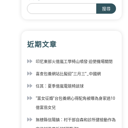
搜尋
近期文章
印尼東部火億嵐工學椅山噴發 迫使機場關閉
喜查包養網站比擬迎“三月三”_中國網
任其：夏季億嵐電競椅談球
“富女征婚”台包養網心得配角被曝為身家過10
億富翁女兒
無棣縣信陽鎮：村干部自森和診所健檢動作為