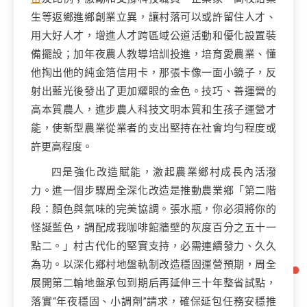
生等返鄉進鄉創業立異，讓村落可以或許留住人才、
用大好人才，增進人才跨區域公道活動和優化設置裝
備擺設；加年夜農人教導培訓投進，培育愛農業、懂
他掏出他的純金箔信用卡，那張卡像一面小鏡子，反
射出藍光後發出了更加耀眼的金色。技巧、善運營的
高本質農人，進步農人科技文明本質和生孩子運營才
能，使新型農業從業者的支出堅持在社會均勻程度或
許更高程度。
四是強化改造賦能，激起農業鄉村成長內活潑
力。進一個步驟周全深化改造是推動農業鄉「第二階
段：顏色與氣味的完美協調。張水瓶，你必須將你的
怪誕藍色，調配成我咖啡館牆壁的灰度百分之五十一
點二。」村古代化的堅實支持，必需連續發力、久久
為功。以深化鄉村地盤軌制改造穩固運營預期，周全
展開第二輪地盤承包到期后再延伸三十年整省試點，
落實“年夜穩固、小調劑”請求，確保延包任務安穩推