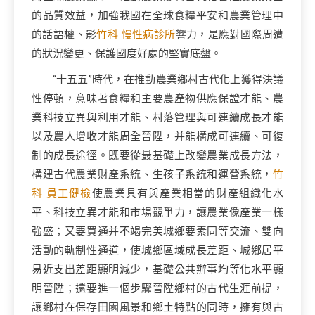
的品質效益，加強我國在全球食糧平安和農業管理中
的話語權、影
竹科 慢性病診所
響力，是應對國際周遭
的狀況變更、保護國度好處的堅實底盤。
“十五五”時代，在推動農業鄉村古代化上獲得決議
性停頓，意味著食糧和主要農產物供應保證才能、農
業科技立異與利用才能、村落管理與可連續成長才能
以及農人增收才能周全晉陞，并能構成可連續、可復
制的成長途徑。既要從最基礎上改變農業成長方法，
構建古代農業財產系統、生孩子系統和運營系統，
竹
科 員工健檢
使農業具有與產業相當的財產組織化水
平、科技立異才能和市場競爭力，讓農業像產業一樣
強盛；又要買通并不竭完美城鄉要素同等交流、雙向
活動的軌制性通道，使城鄉區域成長差距、城鄉居平
易近支出差距顯明減少，基礎公共辦事均等化水平顯
明晉陞；還要進一個步驟晉陞鄉村的古代生涯前提，
讓鄉村在保存田園風景和鄉土特點的同時，擁有與古