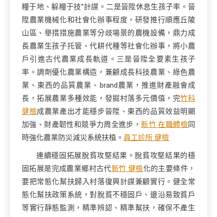
糧于地、躲糧于技”計謀。二是晉陞休息生孩子率。晉
陞農業機械化和社會化辦事程度，研發推行順應丘陵
山區、舉措措施農業等分歧場景的農機設備，鼎力成
長農業生孩子托管、代耕代種等社會化辦事，將小農
戶引進古代農業成長軌道。三是晉陞全要素生孩子
率。調劑優化農業構造，兼顧成長科技農業、綠色農
業、東西的品質農業、brand農業，推進財產融會成
長，拓展農業多種效能，發掘村落多元價值，完
竹科
健檢
成農業產出才能穩步晉陞、東西的品質效益明顯
加強、財產韌性和競爭力周全進步，
新竹 在職體檢
同
時強化農業防災減災系統扶植。
員工診所 健檢
連續穩固拓展脫貧攻堅結果。脫貧攻堅結果的穩
固拓展是完成農業鄉村古代
新竹 健檢
化的主要條件，
要把常態化幫扶歸入村落復興計謀兼顧實行。健全常
態化幫扶政策系統，對脫貧不穩固戶、邊沿易致貧戶
等實行靜態監測，精準辨認、精準幫扶，確保不產生