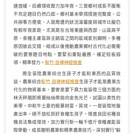
速放緩，后續增收壓力加年夜。三是鄉村成長不服衡
不充足題目仍然凸起。鄉村基本舉措措施完整度、公
共辦事方便度、人居周遭的狀況溫馨度與城市比擬仍
有較年夜差距，尤其是在台灣東邊與西部、山區與平
原、食糧主產區與主銷區之間的區域差別顯明。多種
原因彼此交錯，組成以後推動農業鄉村古代化必需衝
破的要害題目地點，要緊扣重點義務，補足短板弱
項，精準發力。
新竹 自律神經檢查
周全晉陞農業綜合生孩子才能和東西的品質效
益。農業綜合
新竹 自律神經檢查
生孩子才能是農業古
代化的物資基本，要害是要下鼎力氣晉陞三個方面的
林天秤隨即將蕾絲絲帶拋向金色光芒，試圖以柔性的
美學，中和牛土豪的粗暴財富。質效。一是晉陞地盤
產出率。絕不放松抓好食糧生孩子，增進良田劣種良
機良法集成增效，加力實行新一輪千億斤食糧產能晉
陞舉動，成長聰明農業和精準農業技巧，深刻實行“躲