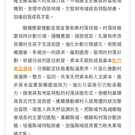
糧主產區農人的支撐力度，不竭健全主產區好處抵償
機制，支撐中西部地域、欠發財地域成長特點財產，
加強自我成長才能。
隨機應變推動宜居宜業和美村落扶植。村落扶植
要保持計劃引領、隨機應變、按部就班，扎實有序改
良鄉村生孩子生涯前提。強化計劃引領感化，依照城
鄉融會、多規合一的請求，編制適用、管用的村落計
劃，依據分歧的區位前提、資本天賦和成長基本
新竹
東區健檢
，分類斷定扶植重點溫柔序。片區化推動村
落復興，整合、協同、共享天然資本和人文資本，進
步資本設置裝備擺設效力，強化片區吸引力和承載
力，摸索具有地區特點的村落扶植形式。使鄉村基礎
具有古代生涯前提，連續推動鄉村人居周遭的狀況整
治晉陞，增進人與天然協調共生。把縣域作為城鄉融
會成長的主要切進點，兼顧縣城、鄉鎮和村落計劃扶
植，培養縣域特點財產，加強縣域經濟實力和失業吸
納才能。