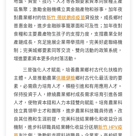
地盤、資金、技巧、人才等各類要素資本向食糧主產
區集聚；激勵金融機構立異金融產物和辦事，加年夜
對農業鄉村的信
新竹 帶狀皰疹疫苗
貸投放，成長鄉村
普惠金融，進步金融辦事籠罩面和可及性；加年夜對
食糧和主要農產物生孩子的支撐力度，支撐農業全財
產鏈成長，充足施展企業帶舉措用，完美好處聯絡機
制；完美城鄉要素同等交流、雙向活動的政策系統，
增進要素資本更多向村落活動。
三是強化人才賦能，培養農業鄉村古代化扶植的
主體。人是推動農業
供膳健檢
鄉村古代化最活潑的要
素，必需鼎力培育人才，積極引進和有用應用人才。
保持投資于人，繚繞農業鄉村成長需求培育引進各類
人才，使物資本錢和人力本錢雙向賦能。培育農業科
技立異領甲士才和團隊，進步農業科技職員待遇，改
良其任務和生涯前提，完美科技結果轉化和收益分派
機制，進步科研職員結果轉化收益分送朋
新竹 HPV疫
苗
友比例；激勵和支撐科技職員、企業家、高校結業