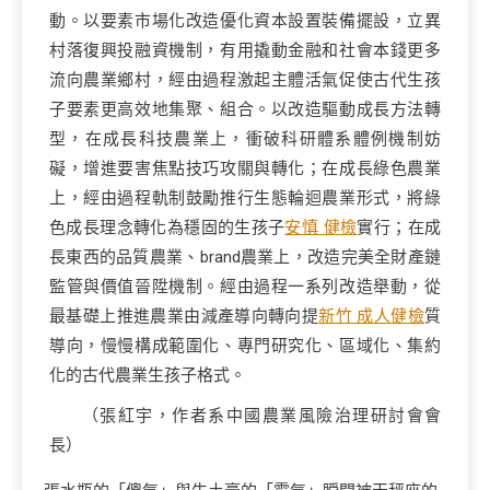
動。以要素市場化改造優化資本設置裝備擺設，立異
村落復興投融資機制，有用撬動金融和社會本錢更多
流向農業鄉村，經由過程激起主體活氣促使古代生孩
子要素更高效地集聚、組合。以改造驅動成長方法轉
型，在成長科技農業上，衝破科研體系體例機制妨
礙，增進要害焦點技巧攻關與轉化；在成長綠色農業
上，經由過程軌制鼓勵推行生態輪迴農業形式，將綠
色成長理念轉化為穩固的生孩子
安慎 健檢
實行；在成
長東西的品質農業、brand農業上，改造完美全財產鏈
監管與價值晉陞機制。經由過程一系列改造舉動，從
最基礎上推進農業由減產導向轉向提
新竹 成人健檢
質
導向，慢慢構成範圍化、專門研究化、區域化、集約
化的古代農業生孩子格式。
（
張紅宇，
作者系中國農業風險治理研討會會
長）