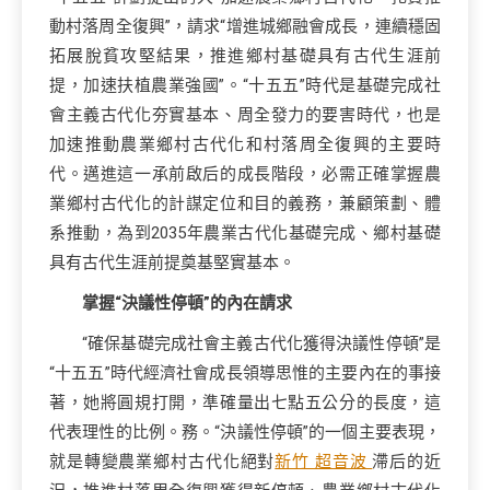
動村落周全復興”，請求“增進城鄉融會成長，連續穩固
拓展脫貧攻堅結果，推進鄉村基礎具有古代生涯前
提，加速扶植農業強國”。“十五五”時代是基礎完成社
會主義古代化夯實基本、周全發力的要害時代，也是
加速推動農業鄉村古代化和村落周全復興的主要時
代。邁進這一承前啟后的成長階段，必需正確掌握農
業鄉村古代化的計謀定位和目的義務，兼顧策劃、體
系推動，為到2035年農業古代化基礎完成、鄉村基礎
具有古代生涯前提奠基堅實基本。
掌握“決議性停頓”的內在請求
“確保基礎完成社會主義古代化獲得決議性停頓”是
“十五五”時代經濟社會成長領導思惟的主要內在的事接
著，她將圓規打開，準確量出七點五公分的長度，這
代表理性的比例。務。“決議性停頓”的一個主要表現，
就是轉變農業鄉村古代化絕對
新竹 超音波
滯后的近