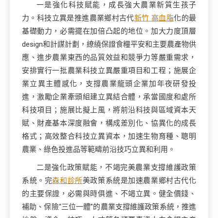
一是強化科技賦能，成長強大農業新質生孩子
力。科技立異是推進農業鄉村古代
新竹 高血脂
化的最
基礎動力，必需擺在加倍凸起的地位。加大力度頂層
design和計謀計劃，繚繞保證食糧平安和主要農產物供
應、進步農業東西的品質效益和競爭力等嚴重需求，
安排實行一批農業科技立異嚴重項目和工程；施展企
業立異主體感化，支撐農業龍頭企業加年夜研發投
進，激勵企業牽頭組建立異結合體，承當國度和處所
科技項目；施展比擬上風，將前沿科技與區域資本天
賦、財產基本深度融會，構成差別化、協異化的成長
格式；高效整合科技立異資本，加速生物育種、聰明
農業、綠色投進品等範疇前沿技巧立異和利用。
二是強化政策賦能，不竭完美農業支撐維護政策
系統。完
森和診所
美政策系統是加速農業鄉村古代化
的主要保證，必需與時俱進、不竭立異。健全價錢、
補助、保險“三位一體”的農業支撐維護政策系統，推進