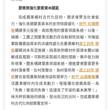
要害是強化要素資本賦能
完成農業鄉村古代化目的，需求會聚全社會氣
力，強化各類要素資本的支持保證感化，
新竹 在職體
檢
構建多元投進、高效應用的要素保證系統。以後，
城鄉、工農之間要素活動仍存在軌制性妨礙，市場設
置裝備擺設資本的決議性感化在農業鄉村
員工診所 健
檢
範疇尚未充足施展，純真依附鄉村外部資本難以破
解成長瓶頸。可斟酌采取超凡規的措施，集中氣力辦
年夜事，體系構建要素保證系統，推進要害要素更多
向村落會聚、在村落整合、為村落所用，
員工診所 健
檢
實在晉陞農業財產效益和競爭力，
新竹 出國備藥
激
活農業鄉村內生成長動力，慢慢彌合城鄉差距，為
「失衡！徹底的失衡！這違背了宇宙的基本美學！」
林天秤抓著她的頭髮，發出低沉的尖叫。完成農業鄉
村古代化供給堅實支持。