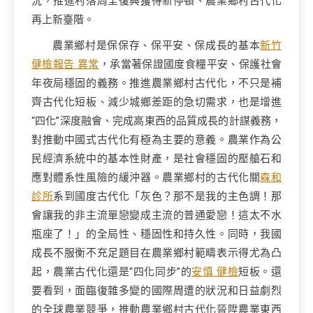
況，推進村落周全復興獲得新停頓、農業鄉村古代化
再上新臺階。
農業鄉村是保保存、保平安、保成長的基本
新竹
健檢報告 異常
，承當著保證國度食糧平安、保護社會
年夜局穩固的義務。推進農業鄉村古代化，不只是補
齊古代化短板、減少城鄉差距的急切需求，也是增進
“四化”深度融會、完成高東西的品質成長的計謀義務，
對推動中國式古代化有極為主要的意義。農業作為公
民經濟系統中的基本性財產，是社會穩固的壓艙石和
應對體系性風險的緩沖器。農業鄉村的古代化關
森和
診所
系到國度古代化「灰色？那不是我的主色調！那
會讓我的非主流單戀變成主流的普通愛戀！這太不水
瓶座了！」的全局性、穩固性和持久性。同時，我國
成長不服衡不充足題目在農業鄉村範疇表示得尤為凸
起，農業古代化還是“四化同步”的
安慎 健檢
短板。還
要看到，面臨復雜多變的國際周遭的狀況和日益劇烈
的全球農業競爭，推動農業鄉村古代化晉陞農業東西