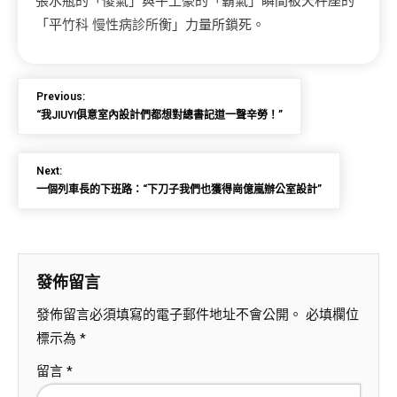
張水瓶的「傻氣」與牛土豪的「霸氣」瞬間被天秤座的
「平
竹科 慢性病診所
衡」力量所鎖死。
Previous:
“我JIUYI俱意室內設計們都想對總書記道一聲辛勞！”
Next:
一個列車長的下班路：“下刀子我們也獲得崗億嵐辦公室設計”
發佈留言
發佈留言必須填寫的電子郵件地址不會公開。
必填欄位
標示為
*
留言
*