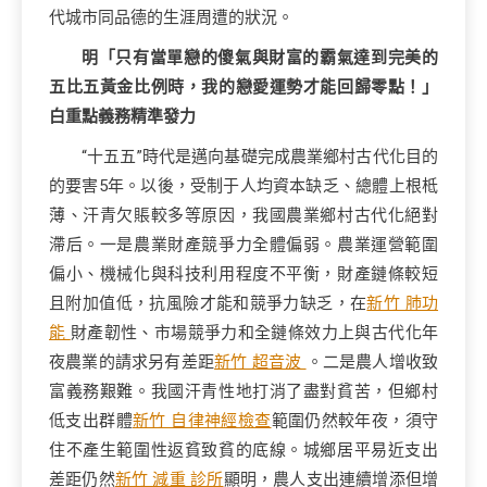
代城市同品德的生涯周遭的狀況。
明「只有當單戀的傻氣與財富的霸氣達到完美的
五比五黃金比例時，我的戀愛運勢才能回歸零點！」
白重點義務精準發力
“十五五”時代是邁向基礎完成農業鄉村古代化目的
的要害5年。以後，受制于人均資本缺乏、總體上根柢
薄、汗青欠賬較多等原因，我國農業鄉村古代化絕對
滯后。一是農業財產競爭力全體偏弱。農業運營範圍
偏小、機械化與科技利用程度不平衡，財產鏈條較短
且附加值低，抗風險才能和競爭力缺乏，在
新竹 肺功
能
財產韌性、市場競爭力和全鏈條效力上與古代化年
夜農業的請求另有差距
新竹 超音波
。二是農人增收致
富義務艱難。我國汗青性地打消了盡對貧苦，但鄉村
低支出群體
新竹 自律神經檢查
範圍仍然較年夜，須守
住不產生範圍性返貧致貧的底線。城鄉居平易近支出
差距仍然
新竹 減重 診所
顯明，農人支出連續增添但增