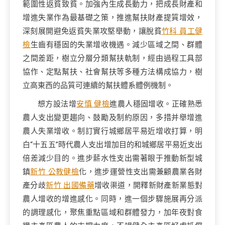
範圍性返貧致貧。加強內生成長動力，把成長財產和
增進失業作為最基礎之策，推進幫扶財產提質增效，
深刻展開避免返貧失業攻堅舉動，讓脫貧
竹科 員工健
檢
生齒有穩固的失業增收機遇。減少區域之間、群體
之間差距，樹立分層分類幫扶軌制，經由過程工具部
協作、定點幫扶、社會幫扶等多種方法構成協力，樹
立高東西的品質可連續的幫扶體系體例機制。
想方設法增
安慎 健檢
進農人穩固增收。正確熟悉
農人支出變更趨向、鼓勵及制約原因，多措并舉增進
農人失業增收。制訂實行城鄉居平易近增收打算，明
白“十五五”時代農人支出增加目的和城鄉居平易近支出
倍差減少目的。進步薪水性支出需著眼于推動新型城
鎮
新竹 公教健檢
化，進步運營性支出需兼顧農業各財
產分歧
新竹 出國備藥
增收渠道，開釋新財產新業態對
農人增收的增進感化。同時，進一個步驟施展再分派
的調理感化，聚焦重點區域和群體發力，加年夜對食