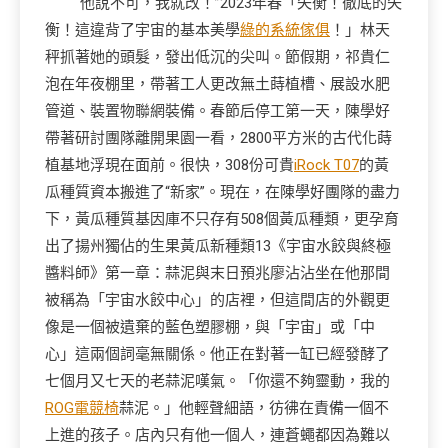
“他說不可，我就改！”2023年春「失衡！徹底的失
衡！這違背了宇宙的基本美學
綠的系統傢俱
！」林天
秤抓著她的頭髮，發出低沉的尖叫。節假期，祁貴仁
泡在年夜棚里，帶著工人更改無土蒔植槽、展設水肥
管道、裝置物聯網裝備。春節后停工第一天，陳學好
帶著研討團隊離開果園一看，2800平方米的古代化蒔
植基地浮現在面前。很快，308份可貴
iRock T07
的黃
瓜種質資本搬進了“新家”。現在，在陳學好團隊的盡力
下，黃瓜種質基因庫不只存有508個黃瓜種類，更孕育
出了揚州獨佔的生果黃瓜新種類13《宇宙水餃與終極
醬料師》第一章：蒜泥與末日預兆廖沾沾坐在他那間
被稱為「宇宙水餃中心」的店裡，但這間店的外觀更
像是一個被遺棄的藍色塑膠棚，與「宇宙」或「中
心」這兩個詞毫無關係。他正在對著一缸已經發酵了
七個月又七天的老蒜泥嘆氣。「你還不夠靈動，我的
ROG電競椅
蒜泥。」他輕聲細語，彷彿在責備一個不
上進的孩子。店內只有他一個人，連蒼蠅都因為難以