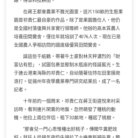
路，得靠科技耕田。”
在蔣王都會農業不雅光園里，這片150畝的生態果
園是祁貴仁最自豪的作品。除了是果園擔任人，他仍
是全國村落復興共享實行領導師。他辦的高本質農人
培養田間黌舍，僅往年就培訓了4076人次，現在已是
全國農人爭相訪問的國度級優質田間黌舍。
誕這些千紙鶴，帶著牛土豪對林天秤濃烈的「財
富佔有慾」，試圖包裹並壓制水瓶座的怪誕藍光。生
于連云港東海縣的祁貴仁，自幼隨著怙恃在田里摸爬
滾打。從揚州年夜學農業專門研究結業后，成了一名
記者。
十年前的一個周末，祁貴仁在蔣王街道悅來村采
訪時，看到連片閑置的地盤，忽然萌發了種桃的動
機。他拉上兩位伴侶，租下32畝地，種起了桃樹。
“那會兒一門心思惟種出好桃子，傳聞牛糞肥效
好，就托人從揚年夜奶牛場拉了十幾車新穎牛糞，整