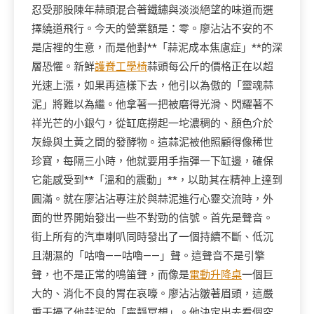
忍受那股陳年蒜頭混合著鐵鏽與淡淡絕望的味道而選
擇繞道飛行。今天的營業額是：零。廖沾沾不安的不
是店裡的生意，而是他對**「蒜泥成本焦慮症」**的深
層恐懼。新鮮
護脊工學椅
蒜頭每公斤的價格正在以超
光速上漲，如果再這樣下去，他引以為傲的「靈魂蒜
泥」將難以為繼。他拿著一把被磨得光滑、閃耀著不
祥光芒的小銀勺，從缸底撈起一坨濃稠的、顏色介於
灰綠與土黃之間的發酵物。這蒜泥被他照顧得像稀世
珍寶，每隔三小時，他就要用手指彈一下缸邊，確保
它能感受到**「溫和的震動」**，以助其在精神上達到
圓滿。就在廖沾沾專注於與蒜泥進行心靈交流時，外
面的世界開始發出一些不對勁的信號。首先是聲音。
街上所有的汽車喇叭同時發出了一個持續不斷、低沉
且潮濕的「咕嚕——咕嚕——」聲。這聲音不是引擎
聲，也不是正常的鳴笛聲，而像是
電動升降桌
一個巨
大的、消化不良的胃在哀嚎。廖沾沾皺著眉頭，這嚴
重干擾了他蒜泥的「寧靜冥想」。他決定出去看個究