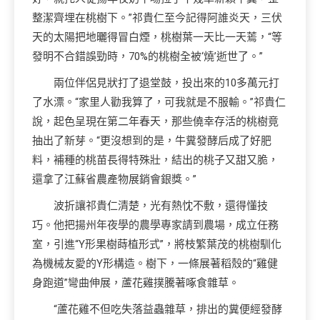
整潔齊埋在桃樹下。”祁貴仁至今記得阿誰炎天，三伏
天的太陽把地曬得冒白煙，桃樹葉一天比一天蔫，“等
發明不合錯誤勁時，70%的桃樹全被‘燒’逝世了。”
兩位伴侶見狀打了退堂鼓，投出來的10多萬元打
了水漂。“家里人勸我算了，可我就是不服輸。”祁貴仁
說，起色呈現在第二年春天，那些僥幸存活的桃樹竟
抽出了新芽。“更沒想到的是，牛糞發酵后成了好肥
料，補種的桃苗長得特殊壯，結出的桃子又甜又脆，
還拿了江蘇省農產物展銷會銀獎。”
波折讓祁貴仁清楚，光有熱忱不敷，還得懂技
巧。他把揚州年夜學的農學專家請到農場，成立任務
室，引進“Y形果樹蒔植形式”，將枝繁葉茂的桃樹馴化
為機械友愛的Y形構造。樹下，一條展著稻殼的“雞健
身跑道”彎曲伸展，蘆花雞撲騰著啄食雜草。
“蘆花雞不但吃失落益蟲雜草，排出的糞便經發酵