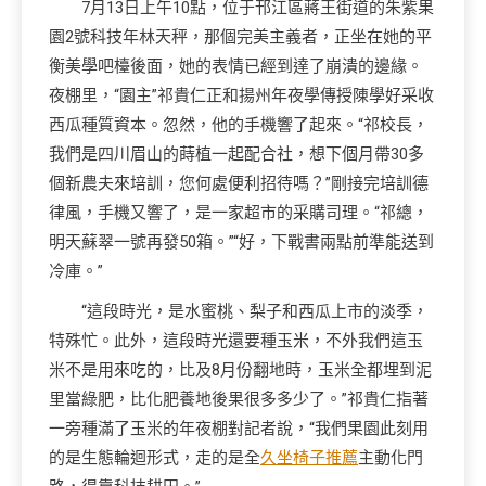
7月13日上午10點，位于邗江區蔣王街道的朱紫果
園2號科技年林天秤，那個完美主義者，正坐在她的平
衡美學吧檯後面，她的表情已經到達了崩潰的邊緣。
夜棚里，“園主”祁貴仁正和揚州年夜學傳授陳學好采收
西瓜種質資本。忽然，他的手機響了起來。“祁校長，
我們是四川眉山的蒔植一起配合社，想下個月帶30多
個新農夫來培訓，您何處便利招待嗎？”剛接完培訓德
律風，手機又響了，是一家超市的采購司理。“祁總，
明天蘇翠一號再發50箱。”“好，下戰書兩點前準能送到
冷庫。”
“這段時光，是水蜜桃、梨子和西瓜上市的淡季，
特殊忙。此外，這段時光還要種玉米，不外我們這玉
米不是用來吃的，比及8月份翻地時，玉米全都埋到泥
里當綠肥，比化肥養地後果很多多少了。”祁貴仁指著
一旁種滿了玉米的年夜棚對記者說，“我們果園此刻用
的是生態輪迴形式，走的是全
久坐椅子推薦
主動化門