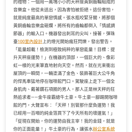
的禮物：一個用一萬塊小小的天秤座黃銅齒輪組成的
音樂盒。他從未送出，因為害怕被拒絕。這份害怕，
就是純度最高的單戀情感。張水瓶咬緊牙關，將那個
黃銅齒輪音樂盒砸爛，將所有的齒輪都倒入「情感調
節器」的輸入口。機器發出刺耳的尖叫，接著，彈珠
臺
100室內設計
上的燈光開始瘋狂閃爍，發出警告。
「能量超載！檢測到極致純粹的單戀能量！目標：提
升天秤座運勢！」在機器的頂部，一個巨大的、像彩
虹一樣的光束筆直地射向天空。然而，就在光束衝出
屋頂的一瞬間，一輛塗滿了金色、裝飾著巨大公牛角
的悍馬車猛地停在咖啡館門口。駕駛座上走下一個全
身肌肉、戴著鑽石項圈的男人，那人正是林天秤的狂
熱追求者——金牛座霸總牛土豪。牛土豪一腳踢開咖啡
館的門，大聲宣布：「天秤！別管那什麼負運勢！我
已經用一百噸的純金箔買下了今天所有的壞運氣！」
「從現在開始，你的運勢由我主宰！我的金錢，就是
你的正面能量！」牛土豪的行為，讓張水
辦公室系統