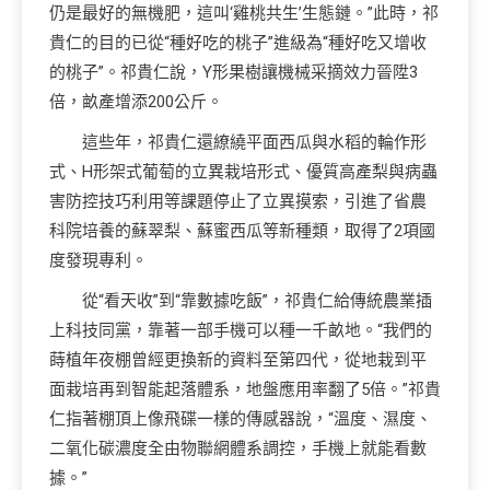
仍是最好的無機肥，這叫‘雞桃共生’生態鏈。”此時，祁
貴仁的目的已從“種好吃的桃子”進級為“種好吃又增收
的桃子”。祁貴仁說，Y形果樹讓機械采摘效力晉陞3
倍，畝產增添200公斤。
這些年，祁貴仁還繚繞平面西瓜與水稻的輪作形
式、H形架式葡萄的立異栽培形式、優質高產梨與病蟲
害防控技巧利用等課題停止了立異摸索，引進了省農
科院培養的蘇翠梨、蘇蜜西瓜等新種類，取得了2項國
度發現專利。
從“看天收”到“靠數據吃飯”，祁貴仁給傳統農業插
上科技同黨，靠著一部手機可以種一千畝地。“我們的
蒔植年夜棚曾經更換新的資料至第四代，從地栽到平
面栽培再到智能起落體系，地盤應用率翻了5倍。”祁貴
仁指著棚頂上像飛碟一樣的傳感器說，“溫度、濕度、
二氧化碳濃度全由物聯網體系調控，手機上就能看數
據。”