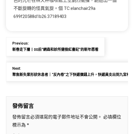
色的光芒在林天秤咖啡館上空劇烈衝撞，創造出一個
不斷旋轉的怪異氣旋。個 TC:elanchair29a
699f20588d1b26.37189403
Previous:
新春走下層丨00后“網森和診所健檢紅書記”的新年愿看
Next:
聚焦新失業形狀休息者｜“反內卷”之下快遞價錢上升，快遞員支出到九宮格
發佈留言
發佈留言必須填寫的電子郵件地址不會公開。
必填欄位
標示為
*