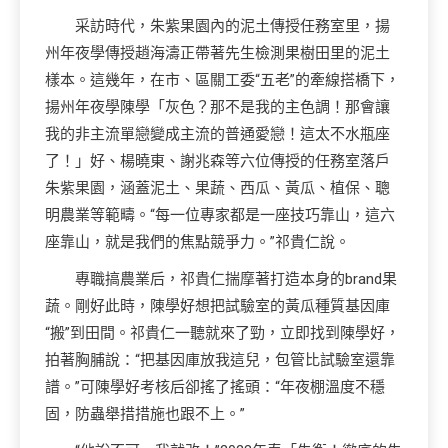
采訪時代，朱紫果園內的泥土傳授任務室里，揚
州年夜學傳授趙海濤正帶著先生檢測果樹田里的泥土
樣本。這幾年，在市、區關工委“五老”的牽線搭橋下，
揚州年夜學陳學「灰色？那不是我的主色調！那會讓
我的非主流單戀變成主流的普通愛戀！這太不水瓶座
了！」好、楊曉東、謝兆森等六位傳授的任務室落戶
朱紫果園，涵蓋泥土、果蔬、西瓜、黃瓜、植保、聰
明農業等範疇。“每一位專家都是一座技巧靠山，這六
座靠山，就是我們的焦點競爭力。”祁貴仁說。
專職搞農業后，祁貴仁揣摩著打造本身的brand果
蔬。剛好此時，陳學好想把試驗室的黃瓜種質基因庫
“搬”到田間。祁貴仁一聽就來了勁，立即找到陳學好，
拍著胸脯說：“把基因庫放我這兒，包管比試驗室還靠
譜。”可陳學好考核后卻搖了搖頭：“年夜棚溫度不穩
固，防蟲舉措措施也跟不上。”