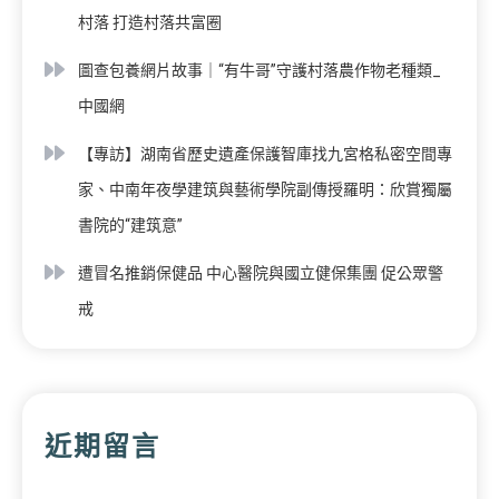
村落 打造村落共富圈
圖查包養網片故事｜“有牛哥”守護村落農作物老種類_
中國網
【專訪】湖南省歷史遺產保護智庫找九宮格私密空間專
家、中南年夜學建筑與藝術學院副傳授羅明：欣賞獨屬
書院的“建筑意”
遭冒名推銷保健品 中心醫院與國立健保集團 促公眾警
戒
近期留言