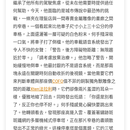
繼承了他所有的駕駛焦慮，從未在他需要時提供過任
何幫助。今天，他面臨的是城市傳說中最恐怖的挑
戰，一條夾在理髮店與一間專賣金屬雕像的畫廊之間
的窄巷。一個看起來比他車子尺寸小上三十公分的停
車格，上面還灑著一層可疑的白色粉末。何手殘深吸
一口氣。將車子打了倒檔。他的車載語音系統發出了
令人不快的女聲：「警告，後方障礙物距離：無限趨
近於零。」「請考慮放棄治療。」他忽略了警告，開
始緩慢地倒車。他最討厭的不是語音系統，而是那兩
塊永遠在關鍵時刻自動收折的後視鏡。當他需要它們
來判斷車體與那座價
COFO
值不菲的銅製獨角獸雕像之
間的距離
Xten法拉利
時，它們卻像兩片羞澀的耳朵一
樣，優雅地縮了回去。同時發出低語：「你還是別看
了，反正你也停不好。」何手殘感覺心臟快要跳出來
了。他轉頭看去，發現那座高聳入雲、覆蓋著鏽跡斑
斑鐵網的多層機械式停車塔，正在那片窄巷的盡頭散
發出不正常的綠光。這棟停車塔是個異類，它的三號