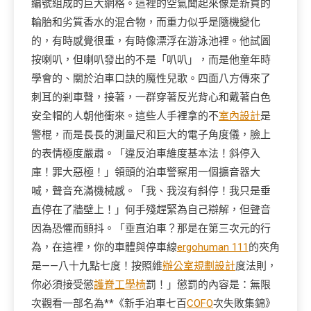
編號組成的巨大網格。這裡的空氣聞起來像是新買的
輪胎和劣質香水的混合物，而重力似乎是隨機變化
的，有時感覺很重，有時像漂浮在游泳池裡。他試圖
按喇叭，但喇叭發出的不是「叭叭」，而是他童年時
學會的、關於泊車口訣的魔性兒歌。四面八方傳來了
刺耳的剎車聲，接著，一群穿著反光背心和戴著白色
安全帽的人朝他衝來。這些人手裡拿的不
室內設計
是
警棍，而是長長的測量尺和巨大的電子角度儀，臉上
的表情極度嚴肅。「違反泊車維度基本法！斜停入
庫！罪大惡極！」領頭的泊車警察用一個擴音器大
喊，聲音充滿機械感。「我、我沒有斜停！我只是垂
直停在了牆壁上！」何手殘趕緊為自己辯解，但聲音
因為恐懼而顫抖。「垂直泊車？那是在第三次元的行
為，在這裡，你的車體與停車線
ergohuman 111
的夾角
是——八十九點七度！按照維
辦公室規劃設計
度法則，
你必須接受懲
護脊工學椅
罰！」懲罰的內容是：無限
次觀看一部名為**《新手泊車七百
COFO
次失敗集錦》