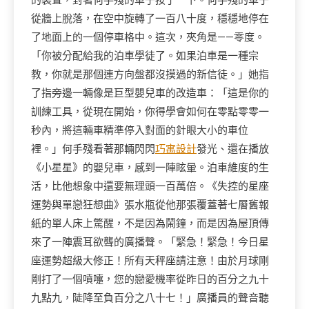
的裝置，對著何手殘的車子按了一下。何手殘的車子
從牆上脫落，在空中旋轉了一百八十度，穩穩地停在
了地面上的一個停車格中。這次，夾角是——零度。
「你被分配給我的泊車學徒了。如果泊車是一種宗
教，你就是那個連方向盤都沒摸過的新信徒。」她指
了指旁邊一輛像是巨型嬰兒車的改造車：「這是你的
訓練工具，從現在開始，你得學會如何在零點零零一
秒內，將這輛車精準停入對面的針眼大小的車位
裡。」何手殘看著那輛閃閃
巧寓設計
發光、還在播放
《小星星》的嬰兒車，感到一陣眩暈。泊車維度的生
活，比他想象中還要無理頭一百萬倍。《失控的星座
運勢與單戀狂想曲》張水瓶從他那張覆蓋著七層舊報
紙的單人床上驚醒，不是因為鬧鐘，而是因為屋頂傳
來了一陣震耳欲聾的廣播聲。「緊急！緊急！今日星
座運勢超級大修正！所有天秤座請注意！由於月球剛
剛打了一個噴嚏，您的戀愛機率從昨日的百分之九十
九點九，陡降至負百分之八十七！」廣播員的聲音聽