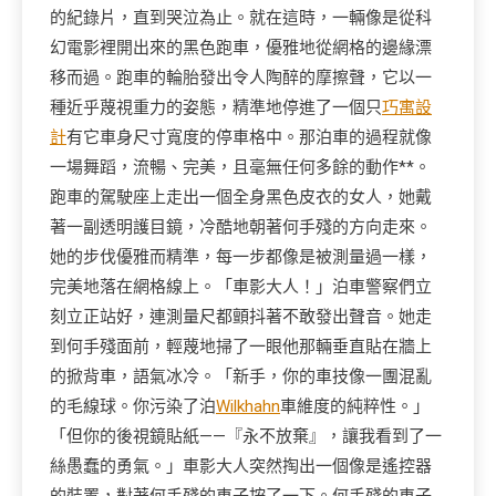
的紀錄片，直到哭泣為止。就在這時，一輛像是從科
幻電影裡開出來的黑色跑車，優雅地從網格的邊緣漂
移而過。跑車的輪胎發出令人陶醉的摩擦聲，它以一
種近乎蔑視重力的姿態，精準地停進了一個只
巧寓設
計
有它車身尺寸寬度的停車格中。那泊車的過程就像
一場舞蹈，流暢、完美，且毫無任何多餘的動作**。
跑車的駕駛座上走出一個全身黑色皮衣的女人，她戴
著一副透明護目鏡，冷酷地朝著何手殘的方向走來。
她的步伐優雅而精準，每一步都像是被測量過一樣，
完美地落在網格線上。「車影大人！」泊車警察們立
刻立正站好，連測量尺都顫抖著不敢發出聲音。她走
到何手殘面前，輕蔑地掃了一眼他那輛垂直貼在牆上
的掀背車，語氣冰冷。「新手，你的車技像一團混亂
的毛線球。你污染了泊
Wilkhahn
車維度的純粹性。」
「但你的後視鏡貼紙——『永不放棄』，讓我看到了一
絲愚蠢的勇氣。」車影大人突然掏出一個像是遙控器