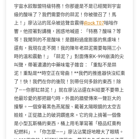
宇宙水餃聯盟特級特務！你那邊是不是已經聞到宇宙
級的酸味了？我們需要你的蒜泥！你被徵召了！馬
上！」廖沾沾的耳朵被這聲音震得
iRock T07
嗡嗡作
響，他捏著對講機，困惑地喊道：「特務？酸味？等
等！我聞到的不是酸味！是麵粉過度膨脹的焦慮味！
還有，我現在走不開！我的陳年老蒜泥需要每隔三小
時的溫和震動！」「蒜泥？」對面傳來K-999崩潰的尖
叫聲，帶著濃濃的中藥味電子雜音：「重點不是蒜
泥！重點是**時空正在彎曲！**我們的推進器快沒紅棗
了！快！我們在你的後院！別帶任何多餘的東西！除
了——你那缸蒜泥！」就在廖沾沾還在糾結要不要帶上
他最珍愛的那把銀勺時，外面的牆壁傳來一聲巨大的
撞擊。一個穿著黑色燕尾服、戴著太陽眼鏡的太空吉
娃娃，正從牆上的破洞鑽進來。它的背上揹著一個像
是小型瓦斯桶的東西，桶上用毛筆寫著「極品紅棗枸
杞燃料」。「你怎麼——」廖沾沾驚訝地瞪大了眼睛。