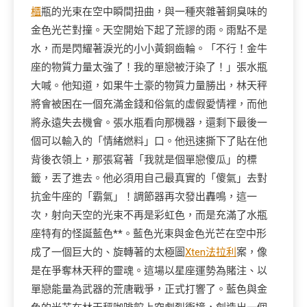
櫃
瓶的光束在空中瞬間扭曲，與一種夾雜著銅臭味的
金色光芒對撞。天空開始下起了荒謬的雨。雨點不是
水，而是閃耀著淚光的小小黃銅齒輪。「不行！金牛
座的物質力量太強了！我的單戀被汙染了！」張水瓶
大喊。他知道，如果牛土豪的物質力量勝出，林天秤
將會被困在一個充滿金錢和俗氣的虛假愛情裡，而他
將永遠失去機會。張水瓶看向那機器，還剩下最後一
個可以輸入的「情緒燃料」口。他迅速撕下了貼在他
背後衣領上，那張寫著「我就是個單戀傻瓜」的標
籤，丟了進去。他必須用自己最真實的「傻氣」去對
抗金牛座的「霸氣」！調節器再次發出轟鳴，這一
次，射向天空的光束不再是彩虹色，而是充滿了水瓶
座特有的怪誕藍色**。藍色光束與金色光芒在空中形
成了一個巨大的、旋轉著的太極圖
Xten法拉利
案，像
是在爭奪林天秤的靈魂。這場以星座運勢為賭注、以
單戀能量為武器的荒唐戰爭，正式打響了。藍色與金