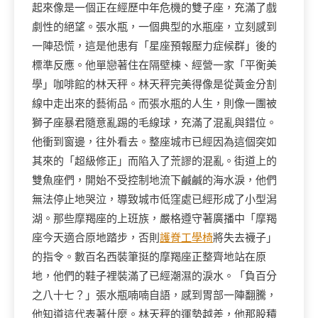
起來像是一個正在經歷中年危機的雙子座，充滿了戲
劇性的絕望。張水瓶，一個典型的水瓶座，立刻感到
一陣恐慌，這是他患有「星座預報壓力症候群」後的
標準反應。他單戀著住在隔壁棟、經營一家「平衡美
學」咖啡館的林天秤。林天秤完美得像是從黃金分割
線中走出來的藝術品。而張水瓶的人生，則像一團被
獅子座暴君隨意亂踢的毛線球，充滿了混亂與錯位。
他衝到窗邊，往外看去。整座城市已經因為這個突如
其來的「超級修正」而陷入了荒謬的混亂。街道上的
雙魚座們，開始不受控制地流下鹹鹹的海水淚，他們
無法停止地哭泣，導致城市低窪處已經形成了小型潟
湖。那些摩羯座的上班族，嚴格遵守著廣播中「摩羯
座今天適合原地踏步，否則
護脊工學椅
將失去襪子」
的指令。數百名西裝筆挺的摩羯座正整齊地站在原
地，他們的鞋子裡裝滿了已經潮濕的淚水。「負百分
之八十七？」張水瓶喃喃自語，感到胃部一陣翻騰，
他知道這代表著什麼。林天秤的運勢越差，他那股積