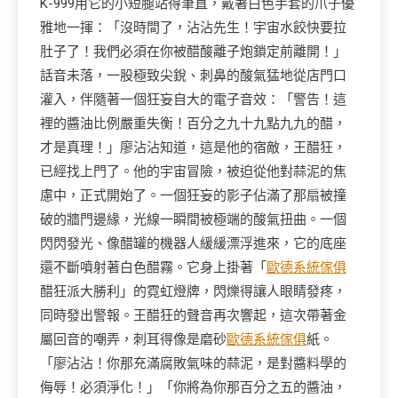
K-999用它的小短腿站得筆直，戴著白色手套的爪子優
雅地一揮：「沒時間了，沾沾先生！宇宙水餃快要拉
肚子了！我們必須在你被醋酸離子炮鎖定前離開！」
話音未落，一股極致尖銳、刺鼻的酸氣猛地從店門口
灌入，伴隨著一個狂妄自大的電子音效：「警告！這
裡的醬油比例嚴重失衡！百分之九十九點九九的醋，
才是真理！」廖沾沾知道，這是他的宿敵，王醋狂，
已經找上門了。他的宇宙冒險，被迫從他對蒜泥的焦
慮中，正式開始了。一個狂妄的影子佔滿了那扇被撞
破的牆門邊緣，光線一瞬間被極端的酸氣扭曲。一個
閃閃發光、像醋罐的機器人緩緩漂浮進來，它的底座
還不斷噴射著白色醋霧。它身上掛著「
歐德系統傢俱
醋狂派大勝利」的霓虹燈牌，閃爍得讓人眼睛發疼，
同時發出警報。王醋狂的聲音再次響起，這次帶著金
屬回音的嘲弄，刺耳得像是磨砂
歐德系統傢俱
紙。
「廖沾沾！你那充滿腐敗氣味的蒜泥，是對醬料學的
侮辱！必須淨化！」「你將為你那百分之五的醬油，