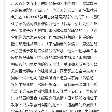
以及百分之九十五的邪惡蒜頭付出代價！」醋罐機器
人的頂端裂開，露出了一個巨大的管口，正在聚積藍
色光芒。K-999特務用它穿著燕尾服的小爪子，一把抓
住了廖沾沾的褲腳催促著他。「快點！沾沾先生！那
是醋酸離子炮！專門用來溶解有機發酵物的！」「它
會把你的蒜泥在零點一秒內變成無菌的、純淨的白
醋！那是浩劫啊！」「不准動我的蒜泥！」廖沾沾發
出了醬料學家對待信仰般的怒吼。他以一種專業包水
餃的極限速度，從旁邊的麵粉堆中抓起了兩團麵皮。
麵皮被他用氣功般的捏製手法，瞬間擴大成直徑三公
尺的巨大麵皮。他猛地擲出，兩張麵皮在空中交疊，
變成一個半透明的防禦護盾。這就是家傳《沾醬秘
笈》中記載的「水餃皮護盾」，薄韌而充滿彈性。藍
色離子炮光束猛烈地擊中麵皮護盾，發出了一聲像是
汽水開蓋的聲音。護盾劇烈震動，但奇蹟般地擋住了
攻擊，只是散發出濃郁的麵香。「這麵皮的延展性！
完美！但撐不了太久！」K-999焦急地大喊，中藥味更