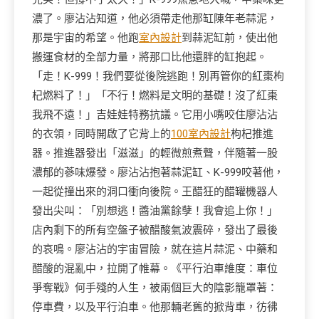
濃了。廖沾沾知道，他必須帶走他那缸陳年老蒜泥，
那是宇宙的希望。他跑
室內設計
到蒜泥缸前，使出他
搬運食材的全部力量，將那口比他還胖的缸抱起。
「走！K-999！我們要從後院逃跑！別再管你的紅棗枸
杞燃料了！」「不行！燃料是文明的基礎！沒了紅棗
我飛不遠！」吉娃娃特務抗議。它用小嘴咬住廖沾沾
的衣領，同時開啟了它背上的
100室內設計
枸杞推進
器。推進器發出「滋滋」的輕微煎煮聲，伴隨著一股
濃郁的蔘味爆發。廖沾沾抱著蒜泥缸、K-999咬著他，
一起從撞出來的洞口衝向後院。王醋狂的醋罐機器人
發出尖叫：「別想逃！醬油黨餘孽！我會追上你！」
店內剩下的所有空盤子被醋酸氣波震碎，發出了最後
的哀鳴。廖沾沾的宇宙冒險，就在這片蒜泥、中藥和
醋酸的混亂中，拉開了帷幕。《平行泊車維度：車位
爭奪戰》何手殘的人生，被兩個巨大的陰影籠罩著：
停車費，以及平行泊車。他那輛老舊的掀背車，彷彿