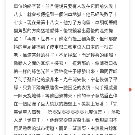
車位始終空著，並且傳說只要有人敢在它面前失敗十
八次，就會被傳送到一個泊車地獄。他已經失敗了十
七次。現在是第十八次。他打了方向盤，車頭朝著銅
獨角獸的方向猛地偏轉。後視鏡發出最後的溫柔提
醒：「再見，世界。」他沒有撞上獨角獸，但他那顫
抖的車尾卻擦到了停車塔三號車位入口處的一根古
老、佈滿苔蘚的柱子。不是撞擊，而是輕柔的碰觸，
像戀人之間的耳語。接著，一道濃郁的、像薄荷口香
糖一樣的綠色光芒。猛地從柱子爆發出來，瞬間吞噬
了何手殘和他的掀背車。光芒消失後，窄巷恢復了平
靜，只剩下獨角獸雕像一臉困惑的表情。何手殘感覺
一陣天旋地轉，等他回過神來，他的車子竟然垂直停
在一個貼滿了巨大獎狀的牆壁上。獎狀上寫著：「完
美倒車入庫獎——第零點零零零零零九度偏差。」落款
人是「倒車王」。他趕緊從車窗探出頭，發現周圍不
再是熟悉的城市街道，而是一望無際、由無數白線和