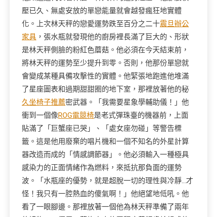
壓已久、無處安放的單戀能量就會越發瘋狂地實體
化。上次林天秤的戀愛運勢跌至百分之二十
震旦辦公
家具
，張水瓶就發現他的廚房裡長滿了巨大的、形狀
是林天秤側臉的粉紅色蘑菇。他必須在今天結束前，
將林天秤的運勢至少提升到零。否則，他那份單戀就
會變成某種具備攻擊性的實體。他緊張地跑進他堆滿
了星座圖表和過期甜甜圈的地下室，那裡放著他的秘
久坐椅子推薦
密武器。「我需要星象學輔助儀！」他
衝到一個像
ROG電競椅
是老式彈珠臺的機器前，上面
貼滿了「巨蟹座已哭」、「處女座勿碰」等警告標
籤。這是他用廢棄的唱片機和一個不知名的外星計算
器改造而成的「情感調節器」。他必須輸入一種極具
感染力的正面情緒作為燃料，來抵抗那負面的運勢
波。「水瓶座的優勢，就是超脫一切的理性與冷靜…才
怪！我只有一腔熱血的傻氣啊！」他絕望地低吼。他
看了一眼腳邊。那裡放著一個他為林天秤準備了兩年