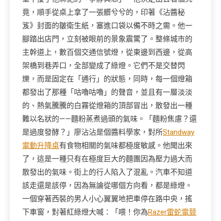
竟，順手從桌上拿了一張髒兮兮的，印著《沾醬秘
笈》封面的皺衛生紙，塞進口袋以備不時之需。他一
腳踏出店門，立刻被眼前的景象震驚了。整條城市的
主幹道上，數百個交通信號燈，從東邊到西邊，從高
架橋到巷弄口，全部變成了綠燈。它們不是交替閃
爍，而是固定在「通行」的狀態，同時，每一個燈箱
都發出了那種「咕嚕咕嚕」的聲音，並且有一層淡淡
的、熱氣騰騰的白霧從燈箱的頂部冒出，散發出一種
難以名狀的——麵粉蒸煮過頭的氣味。「麵粉焦慮？還
是過度發酵？」廖沾沾是個醬料學家，對所
Standway
電動升降桌
有食物相關的氣味都極度敏感。他聞出來
了，這是一種只有在極度巨大的麵團因為壓力過大而
散發出的氣味。街上的行人陷入了混亂。汽車不知道
該走還是該停，因為無論從哪個方向看，都是綠燈。
一個穿著西裝的男人小心翼翼地把車停在路中央，搖
下車窗，對著紅綠燈大喊：「喂！你為
Razer雷蛇電競