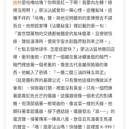
椅
什麼咕嚕咕嚕？你倒是紅一下啊！我要向左轉！綠
燈沒用啊！」廖沾沾感覺到一陣心悸。這種氣味，這
種不祥的「咕嚕」聲，與他兒時聽到的家傳預言不謀
而合。他想起家傳《沾醬秘笈》裡記載的第一句：
「當世間萬物的交通都被麵皮的氣味籠罩，且燈號恒
綠、聲如湯沸時，便是宇宙水餃臨界點到來之時。」
「七點五個地球年…怎麼這麼快？」廖沾沾猛地衝回店
裡，衝到後廚，打開了一個藏在舊冰櫃後面的暗門。
暗門裡放著一個老舊的、像是古代金屬保險箱的東
西。他輸入了密碼：「一醬二醋三油四辣五蒜泥」
（這是醬料界的基礎公式，只有像他這樣的傳統派才
會用）。保險箱打開，裡面沒有黃金，只有一個閃爍
著詭異紅色光芒的儀器。這儀器很像一個老式的對講
機，但頂部插著一根彎曲的、像韭菜一樣的天線。他
顫抖著拿起儀器，按下通話鈕。儀器發出「滋——」的
電流聲，接著傳來一陣高八度、急促且充滿養生焦慮
的聲音。「喂！是廖沾沾嗎！快接聽！這裡是 K-999！