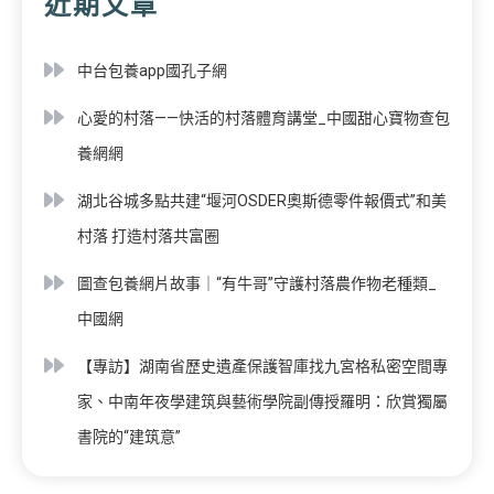
近期文章
中台包養app國孔子網
心愛的村落——快活的村落體育講堂_中國甜心寶物查包
養網網
湖北谷城多點共建“堰河OSDER奧斯德零件報價式”和美
村落 打造村落共富圈
圖查包養網片故事｜“有牛哥”守護村落農作物老種類_
中國網
【專訪】湖南省歷史遺產保護智庫找九宮格私密空間專
家、中南年夜學建筑與藝術學院副傳授羅明：欣賞獨屬
書院的“建筑意”