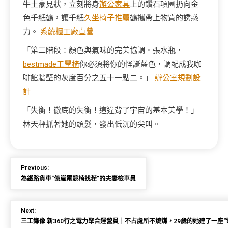
牛土豪見狀，立刻將身
辦公家具
上的鑽石項圈扔向金
色千紙鶴，讓千紙
久坐椅子推薦
鶴攜帶上物質的誘惑
力。
系統櫃工廠直營
「第二階段：顏色與氣味的完美協調。張水瓶，
bestmade工學椅
你必須將你的怪誕藍色，調配成我咖
啡館牆壁的灰度百分之五十一點二。」
辦公室規劃設
計
「失衡！徹底的失衡！這違背了宇宙的基本美學！」
林天秤抓著她的頭髮，發出低沉的尖叫。
Previous:
為鐵路貨車“億嵐電競椅找茬”的夫妻檢車員
Next:
三工錄像·新360行之電力聚合運營員｜不占處所不燒煤，29歲的她建了一座“