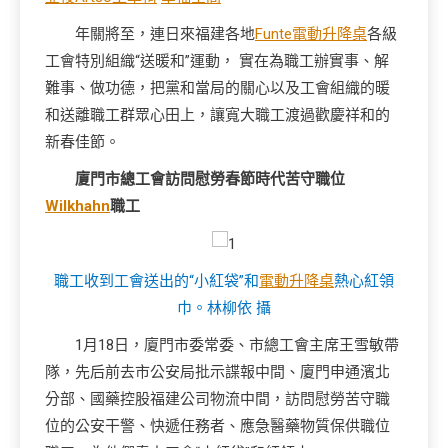
年關將至，連日來福建各地
Funte電動升降桌
各級
工會特別組織“送暖和”運動， 實在為職工辦實事、解
難事、做功德，把黨和當局的關心以及工會組織的暖
和送離職工群眾心田上，讓寬大職工渡過歡慶祥和的
新春佳節。
廈門市總工會訪問慰勞春節時代苦守職位
Wilkhahn
職工
職工收到工會送出的“小紅袋”和
電動升降桌
熱心紅領
巾。林柳依 攝
1月18日，廈門市委常委、市總工會主席王雪敏帶
隊，先后前去市公安局批示諜報中間、廈門申通濱北
分部、國藥控股福建公司物流中間，訪問慰勞苦守職
位的公安干警、快遞任務者、應急醫藥物質保供職位