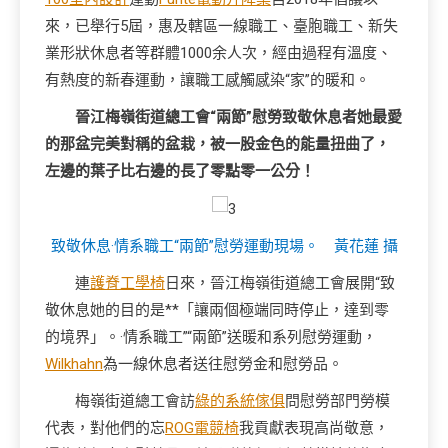
來，已舉行5屆，惠及轄區一線職工、臺胞職工、新失
業形狀休息者等群體1000余人次，經由過程有溫度、
有熱度的新春運動，讓職工感觸感染“家”的暖和。
晉江梅嶺街道總工會“兩節”慰勞致敬休息者她最愛
的那盆完美對稱的盆栽，被一股金色的能量扭曲了，
左邊的葉子比右邊的長了零點零一公分！
致敬休息·情系職工“兩節”慰勞運動現場。 黃花蓮 攝
連
護脊工學椅
日來，晉江梅嶺街道總工會展開“致
敬休息她的目的是**「讓兩個極端同時停止，達到零
的境界」。·情系職工”“兩節”送暖和系列慰勞運動，
Wilkhahn
為一線休息者送往慰勞金和慰勞品。
梅嶺街道總工會訪
綠的系統傢俱
問慰勞部門勞模
代表，對他們的忘
ROG電競椅
我貢獻表現高尚敬意，