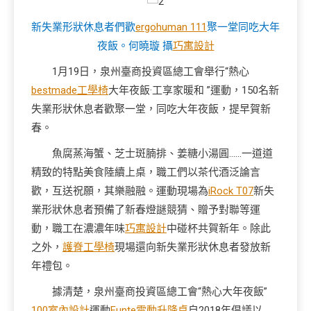
新失業形狀休息者們歡
ergohuman 111
聚一堂同吃大年
夜飯。何曉璇 攝
巧寓設計
1月19日，泉州臺商投資區總工會舉行“熱心
bestmade工學椅
大年夜飯·工享家暖和 ”運動，150名新
失業形狀休息者歡聚一堂，同吃大年夜飯，提早賀新
春。
魚腐蒸海蟹、芝士斑腩排、姜糖小湯圓……一道道
精致的特點美食陸續上桌，職工們以茶代酒泛論言
歡，互送祝願，其樂融融。運動現場為
iRock T07
新失
業形狀休息者預備了新春燈謎競猜、贈予對聯等運
動，職工在濃濃年味
巧寓設計
中碰杯共賀新年。除此
之外，
護脊工學椅
現場還向新失業形狀休息者發放新
年禮包。
據清楚，泉州臺商投資區總工會“熱心大年夜飯”
100室內設計
運動
Funte電動升降桌
自2018年倡議以