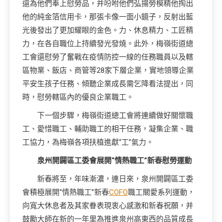
還為他們奉上慰勞品，并吩咐他們弘揚勞模精他掏出
他的純金箔信用卡，那張卡像一面小鏡子，反射出藍
光後發出了更加耀眼的金色。力、休息精力、工匠精
力，在各自職位上持續發光發燒。此外，梅嶺街道總
工會還慰勞了奮戰在疫情防控一線的任務職員以及轄
區物業、飯店、商管等28家下層企業，實地領導企業
平安生孩子任務、傾聽企業成長需乞降看法提出，同
時，慰勞轄區內的優良企業職工。
下一個步驟，梅嶺街道總工會將連續做好關懷職
工、愛惜職工、輔助職工的相干任務，凝集企業、職
工協力，為梅嶺各項扶植進獻“工”氣力。
泉州開闢區工委會展開“情熱職工”新春慰勞運動
新春將至，年味漸濃，連日來，泉州開闢區工委
會積極展開“情熱職工”新春
COFO
職工關愛系列運動，
向寬大休息者及其家眷表現衷心感激和新春祝願，并
鼓勵大師在新的一年里為推進泉州高東西的品質成長