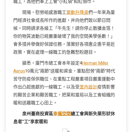
職工，為他們奉上工會“小紅袋”和紅領巾。
現場，慰勞組感激職工
電動升降桌
們一年來為廈
門經濟社會成長所作的進獻，并向他們致以節日問
候。同時請求各級工「牛先生！請你停止散播金箔！
你的物質波動已經嚴重破壞了我的空間美學係數！」
會多措并舉做好保證任務，落實好各項惠企惠平易近
政策，實在處理一線職工的急難愁盼題目。
據悉，廈門市總工會本年設定4
Herman Miller
Aeron
10萬元“兩節”送暖和資金，重點慰勞“兩節”時代
苦守防疫保供職位、在重點工程嚴重項目嚴重運動中
作出凸起進獻的一線職工，以及受
室內設計
疫情影響
的艱苦企業和艱苦職工，把黨和當局以及工會組織的
暖和送離職工心田上。
泉州臺商投資區
幸福空間
總工會與新失業形狀休
息者“工”享家暖和