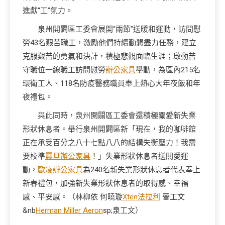
進獻“工”氣力。
泉州開闢區工委會展開“兩節”送暖和運動，訪問慰
勞43名艱苦職工，激勵他們持續勤懇盡力任務，建立
克服艱苦的勇氣和決計，積極悲觀面臨生涯；啟動苦
守職位一線職工訪問慰勞
辦公家具
舉動，為區內215名
環衛工人、118名防疫醫務職員奉上熱心大年夜飯和年
夜禮包。
與此同時，泉州開闢區工委會還積極關愛新失業
形狀休息者。舉行泉州開闢區新「現在，我的咖啡館
正在承受百分之八十七點八八的結構失衡壓力！我需
要校準
震旦辦公家具
！」失業形狀休息者送關愛運
動，
歐凌辦公家具
為240名新失業形狀休息者代表奉上
新春禮包，加強新失業形狀休息者的取得感、幸福
感、平安感。（
林柳依
何曉璇
Xten法拉利
晉工文
&nb
Herman Miller Aeron
sp;
泉工文）