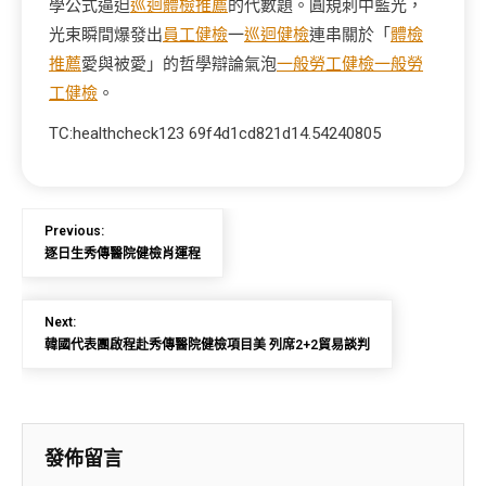
學公式逼迫
巡迴體檢推薦
的代數題。圓規刺中藍光，
光束瞬間爆發出
員工健檢
一
巡迴健檢
連串關於「
體檢
推薦
愛與被愛」的哲學辯論氣泡
一般勞工健檢
一般勞
工健檢
。
TC:healthcheck123 69f4d1cd821d14.54240805
Previous:
逐日生秀傳醫院健檢肖運程
Next:
韓國代表團啟程赴秀傳醫院健檢項目美 列席2+2貿易談判
發佈留言