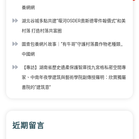
養網網
湖北谷城多點共建“堰河OSDER奧斯德零件報價式”和美
村落 打造村落共富圈
圖查包養網片故事｜“有牛哥”守護村落農作物老種類_
中國網
【專訪】湖南省歷史遺產保護智庫找九宮格私密空間專
家、中南年夜學建筑與藝術學院副傳授羅明：欣賞獨屬
書院的“建筑意”
近期留言