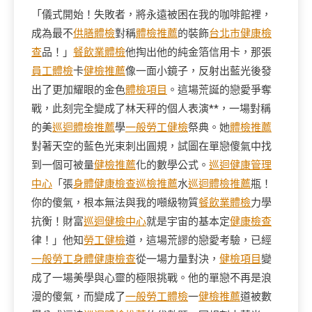
「儀式開始！失敗者，將永遠被困在我的咖啡館裡，
成為最不
供膳體檢
對稱
體檢推薦
的裝飾
台北巿健康檢
查
品！」
餐飲業體檢
他掏出他的純金箔信用卡，那張
員工體檢
卡
健檢推薦
像一面小鏡子，反射出藍光後發
出了更加耀眼的金色
體檢項目
。這場荒誕的戀愛爭奪
戰，此刻完全變成了林天秤的個人表演**，一場對稱
的美
巡迴體檢推薦
學
一般勞工健檢
祭典。她
體檢推薦
對著天空的藍色光束刺出圓規，試圖在單戀傻氣中找
到一個可被量
健檢推薦
化的數學公式。
巡迴健康管理
中心
「張
身體健康檢查
巡檢推薦
水
巡迴體檢推薦
瓶！
你的傻氣，根本無法與我的噸級物質
餐飲業體檢
力學
抗衡！財富
巡迴健檢中心
就是宇宙的基本定
健康檢查
律！」他知
勞工健檢
道，這場荒謬的戀愛考驗，已經
一般勞工身體健康檢查
從一場力量對決，
健檢項目
變
成了一場美學與心靈的極限挑戰。他的單戀不再是浪
漫的傻氣，而變成了
一般勞工體檢
一
健檢推薦
道被數