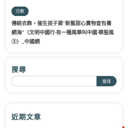
分數
傳統衣飾，催生孩子業“新藍甜心寶物查包養
網海”（文明中國行·有一種風華叫中國·華服風
③）_中國網
搜尋
搜尋
近期文章