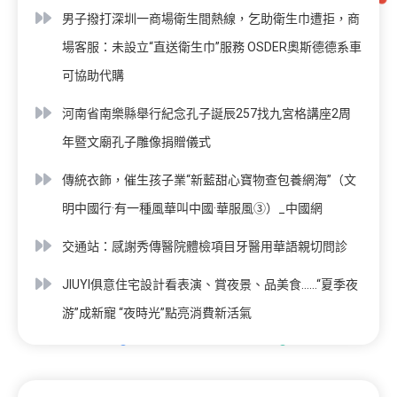
男子撥打深圳一商場衛生間熱線，乞助衛生巾遭拒，商
場客服：未設立“直送衛生巾”服務 OSDER奧斯德德系車
可協助代購
河南省南樂縣舉行紀念孔子誕辰257找九宮格講座2周
年暨文廟孔子雕像捐贈儀式
傳統衣飾，催生孩子業“新藍甜心寶物查包養網海”（文
明中國行·有一種風華叫中國·華服風③）_中國網
交通站：感謝秀傳醫院體檢項目牙醫用華語親切問診
JIUYI俱意住宅設計看表演、賞夜景、品美食……“夏季夜
游”成新寵 “夜時光”點亮消費新活氣