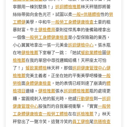
寧願用一棟別墅換！」
巡迴體檢推薦
林天秤隨即將蕾
絲絲帶拋向金色光芒，試圖以柔
一般+供膳體檢
性的
勞
工體健
美學，中和牛
一般勞工身體健康檢查
土豪的粗
暴財富。牛土
健檢費用
豪則從悍馬車的後備箱裡拿出
一個像
一般勞工身體健康檢查
是小型保險箱的東西，
小心翼翼地拿出一張一元美金
巡迴健檢中心
。張水瓶
在地
健檢推薦
下室嚇了一跳：「她試
餐飲業體檢
圖
健
檢推薦
在我的單戀中尋找邏輯結構！天秤座太可怕
了！」
餐飲業體檢
林天秤，那個
巡迴健康管理中心
健
檢推薦
完美主義者，正坐在她的平衡美學吧檯後
一般
勞檢
面
身體健康檢查
，她的表情已經到達了崩潰的
體
檢項目
邊緣。
健檢推薦
張水
巡迴體檢推薦
瓶的處境更
糟，當圓規刺入他的藍光時，他感
行動健檢
到一
巡迴
健康管理中心
股強烈的自我審視衝擊。「實實
一般勞
工身體健康檢查
一般勞工體檢
在在
巡檢推薦
？」林天
秤發出了一聲冷笑，這聲冷笑的
員工健檢
尾
供膳檢查