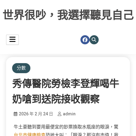
世界很吵，我選擇聽見自己
分數
秀傳醫院勞檢李登輝喝牛
奶嗆到送院接收觀察
2026 年 2 月 24 日
admin
牛土豪聽到要用最便宜的鈔票換取水瓶座的眼淚，驚
台北巿健康檢查
恐地大叫：「眼淚？那沒有市值！我