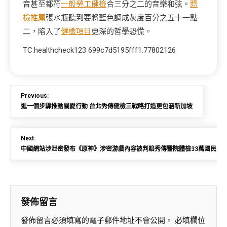
音甚至都符
一般勞工健檢
合三分之二的音樂和弦。
體
檢推薦
張水瓶聽到要將藍色調成灰度百分之五十一點
二，陷入了
健檢項目
更深的哲學恐慌。
TC:healthcheck123 699c7d5195fff1.77802126
Previous:
進一個步驟推動關愛行動 台北秀傳健檢三戰略打造更包涵新加坡
Next:
中國網站涉泄密發布《原神》涉密游戲內容被判賠秀傳醫院體檢33萬國民幣
發佈留言
發佈留言必須填寫的電子郵件地址不會公開。
必填欄位