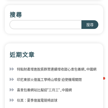
搜尋
搜尋
近期文章
特點財產增進脫貧群眾連續增收甜心查包養網_中國網
印尼東部火億嵐工學椅山噴發 迫使機場關閉
喜查包養網站比擬迎“三月三”_中國網
任其：夏季億嵐電競椅談球