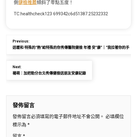
側
健檢推薦
傾斜了零點五度！
TC:healthcheck123 699342c6d51387.25232332
Previous:
送暖和·特殊的“熱”給特殊的你秀傳醫院健檢 年禮·安“康”｜“我拉著你的手，
Next:
楊萌：加把勁分台北秀傳健檢送朋友安康記錄
發佈留言
發佈留言必須填寫的電子郵件地址不會公開。
必填欄位
標示為
*
留言
*