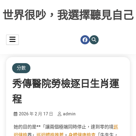
世界很吵，我選擇聽見自己
分數
秀傳醫院勞檢逐日生肖運
程
2026 年 2 月 17 日
admin
她的目的是**「讓兩個極端同時停止，達到零的境
巡
迴健檢
界」
巡迴體檢推薦
。
身體健康檢查
「牛先生，