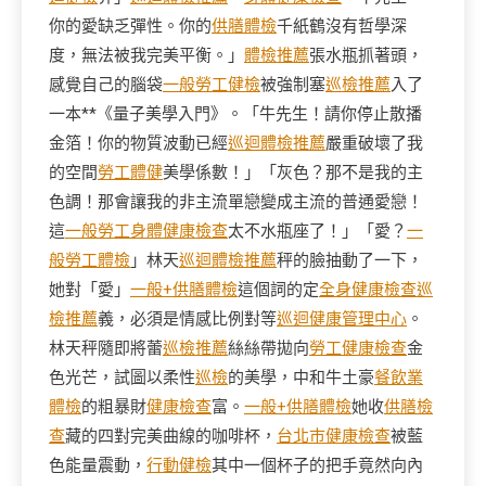
你的愛缺乏彈性。你的
供膳體檢
千紙鶴沒有哲學深
度，無法被我完美平衡。」
體檢推薦
張水瓶抓著頭，
感覺自己的腦袋
一般勞工健檢
被強制塞
巡檢推薦
入了
一本**《量子美學入門》。「牛先生！請你停止散播
金箔！你的物質波動已經
巡迴體檢推薦
嚴重破壞了我
的空間
勞工體健
美學係數！」「灰色？那不是我的主
色調！那會讓我的非主流單戀變成主流的普通愛戀！
這
一般勞工身體健康檢查
太不水瓶座了！」「愛？
一
般勞工體檢
」林天
巡迴體檢推薦
秤的臉抽動了一下，
她對「愛」
一般+供膳體檢
這個詞的定
全身健康檢查
巡
檢推薦
義，必須是情感比例對等
巡迴健康管理中心
。
林天秤隨即將蕾
巡檢推薦
絲絲帶拋向
勞工健康檢查
金
色光芒，試圖以柔性
巡檢
的美學，中和牛土豪
餐飲業
體檢
的粗暴財
健康檢查
富。
一般+供膳體檢
她收
供膳檢
查
藏的四對完美曲線的咖啡杯，
台北巿健康檢查
被藍
色能量震動，
行動健檢
其中一個杯子的把手竟然向內