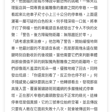
天，他面臨的是城市傳說中最恐怖的挑戰，一條夾在
理髮店與一間專賣金屬雕像的畫廊之間的窄巷。一個
看起來比他車子尺寸小上三十公分的停車格，上面還
灑著一層可疑的白色粉末。何手殘深吸一口氣。將車
子打了倒檔。他的車載語音系統發出了令人不快的女
聲：「警告，後方障礙物距離：無限趨近於零。」
「請考慮放棄治療。」他忽略了警告，開始緩慢地倒
車。他最討厭的不是語音系統，而是那兩塊永遠在關
鍵時刻自動收折的後視鏡。當他需要它們來判斷車體
與那座價值不菲的銅製獨角獸雕像之間的距離時，它
們卻像兩片羞澀的耳朵一樣，優雅地縮了回去。同時
發出低語：「你還是別看了，反正你也停不好。」何
手殘感覺心臟快要跳出來了。他轉頭看去，發現那座
高聳入雲、覆蓋著鏽跡斑斑鐵網的多層機械式停車
塔，正在那片窄巷的盡頭散發出不正常的綠光。這棟
停車塔是個異類，它的三號車位始終空著，並且傳說
只要有人敢在它面前失敗十八次，就會被傳送到一個