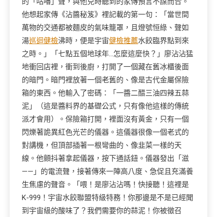
的「咕嚕」聲，與他兒時聽到的家傳預言不謀而合。
他想起家傳《沾醬秘笈》裡記載的第一句：「當世間
萬物的交通都被麵皮的氣味籠罩，且燈號恒綠、聲如
湯
巡迴健檢
沸時，便是宇宙
健檢推薦
水餃臨界點到來
之時。」「七點五個地球年…怎麼這麼快？」廖沾沾猛
地衝回店裡，衝到後廚，打開了一個藏在舊冰櫃後面
的暗門。暗門裡放著一個老舊的、像是古代金屬保險
箱的東西。他輸入了密碼：「一醬二醋三油四辣五蒜
泥」（這是醬料界的基礎公式，只有像他這樣的傳統
派才會用）。保險箱打開，裡面沒有黃金，只有一個
閃爍著詭異紅色光芒的儀器。這儀器很像一個老式的
對講機，但頂部插著一根彎曲的、像韭菜一樣的天
線。他顫抖著拿起儀器，按下通話鈕。儀器發出「滋
——」的電流聲，接著傳來一陣高八度、急促且充滿養
生焦慮的聲音。「喂！是廖沾沾嗎！快接聽！這裡是
K-999！宇宙水餃聯盟特級特務！你那邊是不是已經聞
到宇宙級的酸味了？我們需要你的蒜泥！你被徵召