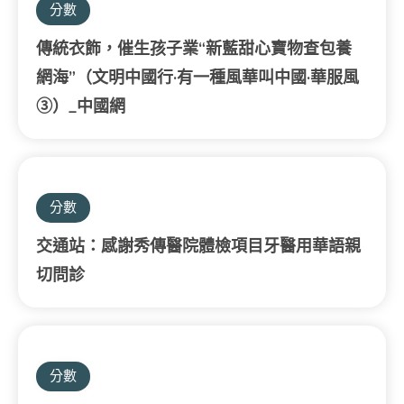
分數
傳統衣飾，催生孩子業“新藍甜心寶物查包養
網海”（文明中國行·有一種風華叫中國·華服風
③）_中國網
分數
交通站：感謝秀傳醫院體檢項目牙醫用華語親
切問診
分數