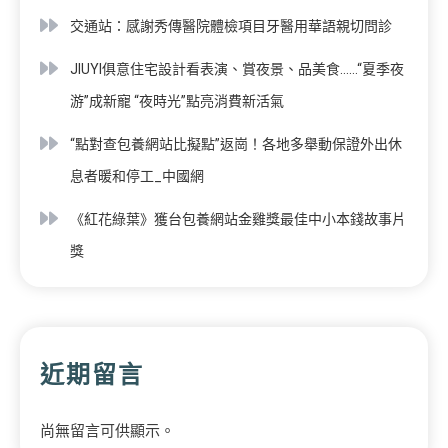
交通站：感謝秀傳醫院體檢項目牙醫用華語親切問診
JIUYI俱意住宅設計看表演、賞夜景、品美食……“夏季夜
游”成新寵 “夜時光”點亮消費新活氣
“點對查包養網站比擬點”返崗！各地多舉動保證外出休
息者暖和停工_中國網
《紅花綠葉》獲台包養網站金雞獎最佳中小本錢故事片
獎
近期留言
尚無留言可供顯示。