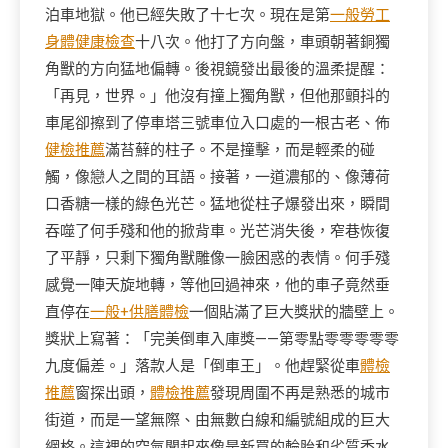
泊車地獄。他已經失敗了十七次。現在是第
一般勞工
身體健康檢查
十八次。他打了方向盤，車頭朝著銅獨
角獸的方向猛地偏轉。後視鏡發出最後的溫柔提醒：
「再見，世界。」他沒有撞上獨角獸，但他那顫抖的
車尾卻擦到了停車塔三號車位入口處的一根古老、佈
健檢推薦
滿苔蘚的柱子。不是撞擊，而是輕柔的碰
觸，像戀人之間的耳語。接著，一道濃郁的、像薄荷
口香糖一樣的綠色光芒。猛地從柱子爆發出來，瞬間
吞噬了何手殘和他的掀背車。光芒消失後，窄巷恢復
了平靜，只剩下獨角獸雕像一臉困惑的表情。何手殘
感覺一陣天旋地轉，等他回過神來，他的車子竟然垂
直停在
一般+供膳體檢
一個貼滿了巨大獎狀的牆壁上。
獎狀上寫著：「完美倒車入庫獎——第零點零零零零零
九度偏差。」落款人是「倒車王」。他趕緊從車
體檢
推薦
窗探出頭，
體檢推薦
發現周圍不再是熟悉的城市
街道，而是一望無際、由無數白線和編號組成的巨大
網格。這裡的空氣聞起來像是新買的輪胎和劣質香水