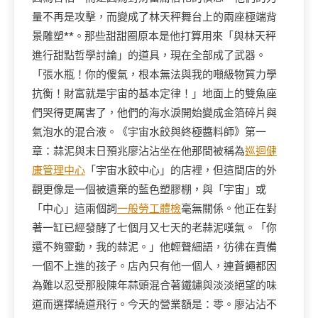
量不再是攻擊，而變成了林天秤舞台上的兩座極端背
景雕塑**。那些甜甜圈原本是他打算用來「與林天秤
進行甜點哲學討論」的道具，現在全部成了武器。
「張水瓶！你的傻氣，根本無法與我的噸級物質力學
抗衡！財富就是宇宙的基本定律！」地面上的雙魚座
們哭得更厲害了，他們的海水淚開始變成金箔碎片與
氣泡水的混合液。《宇宙水餃與終極醬料師》第一
章：蒜泥與末日預兆廖沾沾坐在他那間被稱為
巡迴健
康管理中心
「宇宙水餃中心」的店裡，但這間店的外
觀更像是一個被遺棄的藍色塑膠棚，與「宇宙」或
「中心」這兩個詞
一般勞工體檢
毫無關係。他正在對
著一缸已經發酵了七個月又七天的老蒜泥嘆氣。「你
還不夠靈動，我的蒜泥。」他輕聲細語，彷彿在責備
一個不上進的孩子。店內只有他一個人，連蒼蠅都因
為難以忍受那股陳年蒜頭混合著鐵鏽與淡淡絕望的味
道而選擇繞道飛行。今天的營業額是：零。廖沾沾不