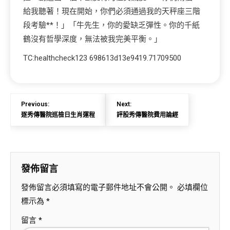
給我聽著！現在開始，你們必須通過我的天秤座三階
段考驗**！」「牛先生，你的愛缺乏彈性。你的千紙
鶴沒有哲學深度，無法被我完美平衡。」
TC:healthcheck123 698613d13e9419.71709500
Previous:
Next:
逐秀傳醫院巡檢日生肖運程
評股秀傳醫院費用論經
發佈留言
發佈留言必須填寫的電子郵件地址不會公開。
必填欄位
標示為
*
留言
*