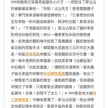
999特務用它穿著燕尾服的小爪子，一把抓住了廖沾沾
的褲腳催促著他。「快點！沾沾先生！那是醋酸離子
炮！專門用來溶解有機發酵物的！」「它會把你的蒜
泥在零點一秒內變成無菌的、純淨的白醋！那是浩劫
啊！」「不准動我的蒜泥！」廖沾沾發出了醬料學家
對待信仰般的怒吼。他以一種專業包水餃的極限速
度，從旁邊的麵粉堆中抓起了兩團麵皮。麵皮被他用
氣功般的捏製手法，瞬間擴大成直徑三公尺的巨大麵
皮。他猛
健檢推薦
地擲出，兩張麵皮在空中交疊，變
成一個半透明的防禦護盾。這就是家傳《沾醬秘笈》
中記載的「水餃皮護盾」，薄韌而充滿彈性。藍色離
子炮光束猛烈地擊中
巡迴體檢推薦
麵皮護盾，發出了
一聲像是汽水開蓋的聲音。護盾劇烈震動，但奇蹟般
地擋住了攻擊，只是散發出濃郁的麵香。「這麵皮的
延展性！完美！但撐不了太久！」K-999焦急地大喊
勞
工健康檢查
，中藥味更濃了。廖沾沾知道，他必須帶
走他那缸陳年老蒜泥，那是宇宙的希望。他跑到蒜泥