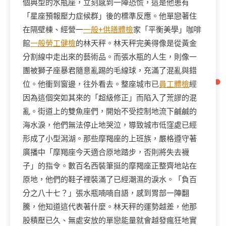
個典型的水瓶座，立刻感到一陣恐慌，這是他患有
「星座預報壓力症候群」後的標準反應。他單戀著住
在隔壁棟、經營一
一般+供膳體檢
家「平衡美學」咖啡
館
一般勞工健檢
的林天秤。林天秤完美得像是從黃金
分割線中走出來的藝術品。而張水瓶的人生，則像一
團被獅子座暴君隨意亂踢的毛線球，充滿了混亂與錯
位。他衝到窗邊，往外看去。整座城市已
員工體檢
經
因為這個突如其來的「超級修正」而陷入了荒謬的混
亂。街道上的雙魚座們，開始不受控制地流下鹹鹹的
海水淚，他們無法停止地哭泣，導致城市低窪處已經
形成了小型潟湖。那些摩羯座的上班族，嚴格遵守著
廣播中「摩羯座今天適合原地踏步，否則將失去襪
子」的指令。數百名西裝筆挺的摩羯座正整齊地站在
原地，他們的鞋子裡裝滿了已經潮濕的淚水。「負百
分之八十七？」張水瓶喃喃自語，感到胃部一陣翻
騰，他知道這代表著什麼。林天秤的運勢越差，他那
股積壓已久、無處安放的單戀能量就會越發瘋狂地實