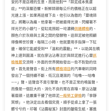
安的不是店裡的生意，而是他對**「蒜泥成本焦慮
症」**的深層恐懼。新鮮蒜頭每公斤的價格正在以超
光速上漲，如果再這樣下去，他引以為傲的「靈魂蒜
泥」將難以為繼。他拿著一把被磨得光滑、閃耀著不
祥光芒的小銀勺，從缸底撈起一坨濃稠
供膳體檢
的、
顏色介於灰綠與土黃之間的發酵物。這蒜泥被他照顧
得像稀世珍寶，每隔三小時，他就要用手指彈一下缸
邊，確保它能感受到**「溫和的震動」**，以助其在精
神上達到圓滿。就在廖沾沾專注於與蒜泥進行心靈
巡
檢推薦
交流時，外面的世界開始發出一些不對勁的信
號。首先是聲音。街上所有
體檢項目
的汽車喇叭同時
發出了一個持續不斷、低沉且潮濕的「咕嚕——咕嚕
——」聲。這聲音不是引擎聲，也不是正常的鳴笛聲，
而像是一個巨大的、消化不良的胃在哀嚎。廖沾沾皺
著眉頭，這嚴重干擾了他蒜泥
一般勞工健檢
的「寧靜
冥想」。他決定出去看個究竟，順手從桌上拿了一張
髒兮兮的，印著《沾醬秘笈》封面的皺衛生紙，塞進