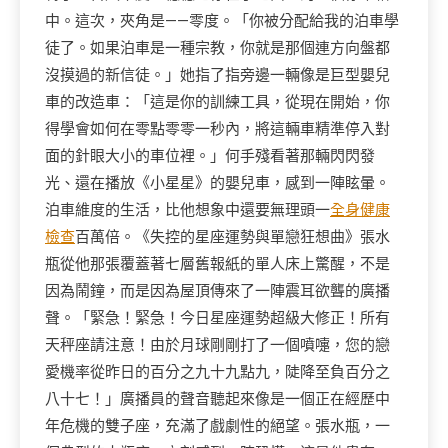
中。這次，夾角是——零度。「你被分配給我的泊車學
徒了。如果泊車是一種宗教，你就是那個連方向盤都
沒摸過的新信徒。」她指了指旁邊一輛像是巨型嬰兒
車的改造車：「這是你的訓練工具，從現在開始，你
得學會如何在零點零零一秒內，將這輛車精準停入對
面的針眼大小的車位裡。」何手殘看著那輛閃閃發
光、還在播放《小星星》的嬰兒車，感到一陣眩暈。
泊車維度的生活，比他想象中還要無理頭一
全身健康
檢查
百萬倍。《失控的星座運勢與單戀狂想曲》張水
瓶從他那張覆蓋著七層舊報紙的單人床上驚醒，不是
因為鬧鐘，而是因為屋頂傳來了一陣震耳欲聾的廣播
聲。「緊急！緊急！今日星座運勢超級大修正！所有
天秤座請注意！由於月球剛剛打了一個噴嚏，您的戀
愛機率從昨日的百分之九十九點九，陡降至負百分之
八十七！」廣播員的聲音聽起來像是一個正在經歷中
年危機的雙子座，充滿了戲劇性的絕望。張水瓶，一