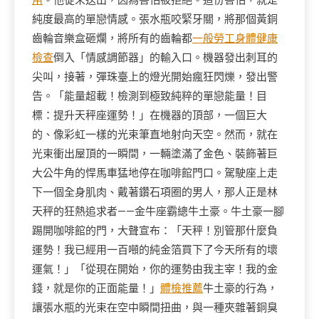
用
。他從未送出，因為害怕被拒絕。這份害怕，就是
純度最高的單戀情感。張水瓶咬緊牙關，將那個黃銅
齒輪音樂盒砸爛，將所有的齒輪都
一般勞工身體健康
檢查
倒入「情感調節器」的輸入口。機器發出刺耳的
尖叫，接著，彈珠臺上的燈光開始瘋狂閃爍，發出警
告。「能量超載！檢測到極致純粹的單戀能量！目
標：提升天秤座運勢！」在機器的頂部，一個巨大
的、像彩虹一樣的光束筆直地射向天空。然而，就在
光束衝出屋頂的一瞬間，一輛塗滿了金色、裝飾著巨
大公牛角的悍馬車猛地停在咖啡館門口。駕駛座上走
下一個全身肌肉、戴著鑽石項圈的男人，那人正是林
天秤的狂熱追求者——金牛座霸總牛土豪。牛土豪一腳
踢開咖啡館的門，大聲宣布：「天秤！別管那什麼負
運勢！我已經用一百噸的純金箔買下了今天所有的壞
運氣！」「從現在開始，你的運勢由我主宰！我的金
錢，就是你的正面能量！」
體檢推薦
牛土豪的行為，
讓張水瓶的光束在空中瞬間扭曲，與一種夾雜著銅臭