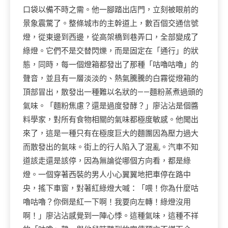
口袋以備不時之需。他一腳踏出店門，立刻被眼前的
景象震驚了。整條城市的主幹道上，數百個交通信號
燈，從東邊到西邊，從高架橋到巷弄口，全部變成了
綠燈。它們不是交替閃爍，而是固定在「通行」的狀
態，同時，每一個燈箱都發出了那種「咕嚕咕嚕」的
聲音，並且有一層淡淡的、熱氣騰騰的白霧從燈箱的
頂部冒出，散發出一種難以名狀的——麵粉蒸煮過頭的
氣味。「麵粉焦慮？還是過度發酵？」廖沾沾是個醬
料學家，對所有食物相關的氣味都極度敏感。他聞出
來了，這是一種只有在極度巨大的麵團因為壓力過大
而散發出的氣味。街上的行人陷入了混亂。汽車不知
道該走還是該停，因為無論從哪個方向看，都是綠
燈。一個穿著西裝的男人小心翼翼地把車停在路中
央，搖下車窗，對著紅綠燈大喊：「喂！你為什麼咕
嚕咕嚕？你倒是紅一下啊！我要向左轉！綠燈沒用
啊！」廖沾沾感覺到一陣心悸。這種氣味，這種不祥