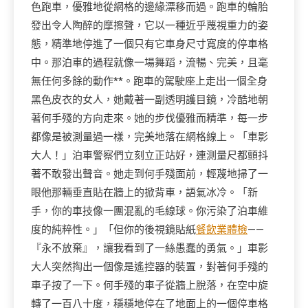
色跑車，優雅地從網格的邊緣漂移而過。跑車的輪胎
發出令人陶醉的摩擦聲，它以一種近乎蔑視重力的姿
態，精準地停進了一個只有它車身尺寸寬度的停車格
中。那泊車的過程就像一場舞蹈，流暢、完美，且毫
無任何多餘的動作**。跑車的駕駛座上走出一個全身
黑色皮衣的女人，她戴著一副透明護目鏡，冷酷地朝
著何手殘的方向走來。她的步伐優雅而精準，每一步
都像是被測量過一樣，完美地落在網格線上。「車影
大人！」泊車警察們立刻立正站好，連測量尺都顫抖
著不敢發出聲音。她走到何手殘面前，輕蔑地掃了一
眼他那輛垂直貼在牆上的掀背車，語氣冰冷。「新
手，你的車技像一團混亂的毛線球。你污染了泊車維
度的純粹性。」「但你的後視鏡貼紙
餐飲業體檢
——
『永不放棄』，讓我看到了一絲愚蠢的勇氣。」車影
大人突然掏出一個像是遙控器的裝置，對著何手殘的
車子按了一下。何手殘的車子從牆上脫落，在空中旋
轉了一百八十度，穩穩地停在了地面上的一個停車格