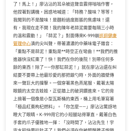
了！馬上！」廖沾沾的耳朵被這聲音震得嗡嗡作響，
他捏著對講機，困惑地喊道：「特務？酸味？等等！
我聞到的不是酸味！是麵粉過度膨脹的焦慮味！還
有，我現在走不開！我的陳年老蒜泥需要每隔三小時
的溫和震動！」「蒜泥？」對面傳來K-999崩
巡迴健康
管理中心
潰的尖叫聲，帶著濃濃的中藥味電子雜音：
「重點不是蒜泥！重點是**時空正在彎曲！**我們的推
進器快沒紅棗了！快！我們在你的後院！別帶任何多
餘的東西！除了——你那缸蒜泥！」就在廖沾沾還在糾
結要不要帶上他最珍愛的那把銀勺時，外面的牆壁傳
來一聲巨大的撞擊。一個穿著黑色燕尾服、戴著太陽
眼鏡的太空吉娃娃，正從牆上的破洞鑽進來。它的背
上揹著一個像是小型瓦斯桶的東西，桶上用毛筆寫著
「極品紅棗枸杞燃料」。「你怎麼——」廖沾沾驚訝地
瞪大了眼睛。K-999用它的小短腿站得筆直，戴著白色
手套的爪子優雅地一揮：「沒時間了，沾沾先生！宇
宙水餃快要拉肚子了！我們必須在你被醋酸離子炮鎖