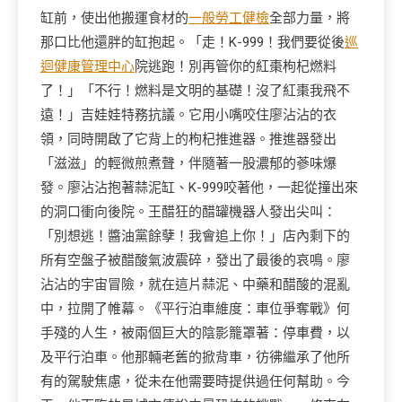
缸前，使出他搬運食材的
一般勞工健檢
全部力量，將
那口比他還胖的缸抱起。「走！K-999！我們要從後
巡
迴健康管理中心
院逃跑！別再管你的紅棗枸杞燃料
了！」「不行！燃料是文明的基礎！沒了紅棗我飛不
遠！」吉娃娃特務抗議。它用小嘴咬住廖沾沾的衣
領，同時開啟了它背上的枸杞推進器。推進器發出
「滋滋」的輕微煎煮聲，伴隨著一股濃郁的蔘味爆
發。廖沾沾抱著蒜泥缸、K-999咬著他，一起從撞出來
的洞口衝向後院。王醋狂的醋罐機器人發出尖叫：
「別想逃！醬油黨餘孽！我會追上你！」店內剩下的
所有空盤子被醋酸氣波震碎，發出了最後的哀鳴。廖
沾沾的宇宙冒險，就在這片蒜泥、中藥和醋酸的混亂
中，拉開了帷幕。《平行泊車維度：車位爭奪戰》何
手殘的人生，被兩個巨大的陰影籠罩著：停車費，以
及平行泊車。他那輛老舊的掀背車，彷彿繼承了他所
有的駕駛焦慮，從未在他需要時提供過任何幫助。今