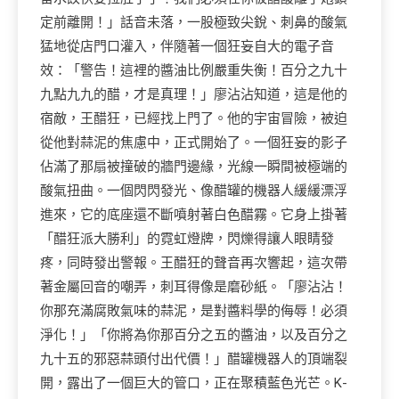
定前離開！」話音未落，一股極致尖銳、刺鼻的酸氣
猛地從店門口灌入，伴隨著一個狂妄自大的電子音
效：「警告！這裡的醬油比例嚴重失衡！百分之九十
九點九九的醋，才是真理！」廖沾沾知道，這是他的
宿敵，王醋狂，已經找上門了。他的宇宙冒險，被迫
從他對蒜泥的焦慮中，正式開始了。一個狂妄的影子
佔滿了那扇被撞破的牆門邊緣，光線一瞬間被極端的
酸氣扭曲。一個閃閃發光、像醋罐的機器人緩緩漂浮
進來，它的底座還不斷噴射著白色醋霧。它身上掛著
「醋狂派大勝利」的霓虹燈牌，閃爍得讓人眼睛發
疼，同時發出警報。王醋狂的聲音再次響起，這次帶
著金屬回音的嘲弄，刺耳得像是磨砂紙。「廖沾沾！
你那充滿腐敗氣味的蒜泥，是對醬料學的侮辱！必須
淨化！」「你將為你那百分之五的醬油，以及百分之
九十五的邪惡蒜頭付出代價！」醋罐機器人的頂端裂
開，露出了一個巨大的管口，正在聚積藍色光芒。K-