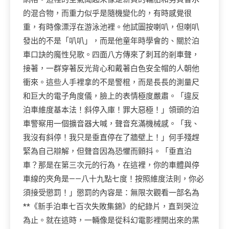
的混合物，而重力似乎是隨機變化的，有時感覺很
重，有時像漂浮在游泳池裡。他試圖按喇叭，但喇叭
發出的不是「叭叭」，而是他童年時學會的、關於泊
車口訣的魔性兒歌。四面八方傳來了刺耳的剎車聲，
接著，一群穿著反光背心和戴著白色安全帽的人朝他
衝來。這些人手裡拿的不是警棍，而是長長的測量尺
和巨大的電子角度儀，臉上的表情極度嚴肅。「違反
泊車維度基本法！斜停入庫！罪大惡極！」領頭的泊
車警察用一個擴音器大喊，聲音充滿機械感。「我、
我沒有斜停！我只是垂直停在了牆壁上！」何手殘趕
緊為自己辯解，但聲音因為恐懼而顫抖。「垂直泊
車？那是在第三次元的行為，在這裡，你的車體與停
車線的夾角是——八十九點七度！按照維度法則，你必
須接受懲罰！」懲罰的內容是：無限次觀看一部名為
**《新手泊車七百次失敗集錦》的紀錄片，直到哭泣
為止。就在這時，一輛像是從科幻電影裡開出來的黑