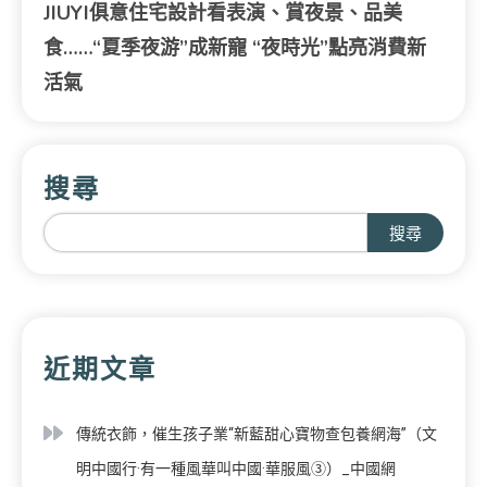
JIUYI俱意住宅設計看表演、賞夜景、品美
食……“夏季夜游”成新寵 “夜時光”點亮消費新
活氣
搜尋
搜尋
近期文章
傳統衣飾，催生孩子業“新藍甜心寶物查包養網海”（文
明中國行·有一種風華叫中國·華服風③）_中國網