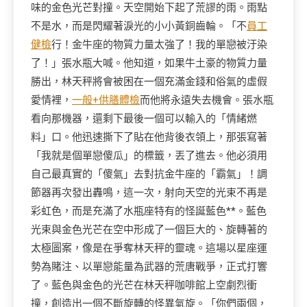
味的金色光芒對撞。天空開始下起了荒謬的雨。雨點
不是水，而是閃耀著淚光的小小黃銅齒輪。「不
員工
健檢
行！金牛座的物質力量太強了！我的單戀被汙染
了！」張水瓶大喊。他知道，如果牛土豪的物質力量
勝出，林天秤將會被困在一個充滿金錢和俗氣的虛假
愛情裡，
一般+供膳體檢
而他將永遠失去機會。張水瓶
看向那機器，還剩下最後一個可以輸入的「情緒燃
料」口。他迅速撕下了貼在他背後衣領上，那張寫著
「我就是個單戀傻瓜」的標籤，丟了進去。他必須用
自己最真實的「傻氣」去對抗金牛座的「霸氣」！調
節器再次發出轟鳴，這一次，射向天空的光束不再是
彩虹色，而是充滿了水瓶座特有的怪誕藍色**。藍色
光束與金色光芒在空中形成了一個巨大的、旋轉著的
太極圖案，像是在爭奪林天秤的靈魂。這場以星座運
勢為賭注、以單戀能量為武器的荒唐戰爭，正式打響
了。藍色與金色的光芒在林天秤咖啡館上空劇烈衝
撞，創造出一個不斷旋轉的怪異氣旋。「你們兩個，