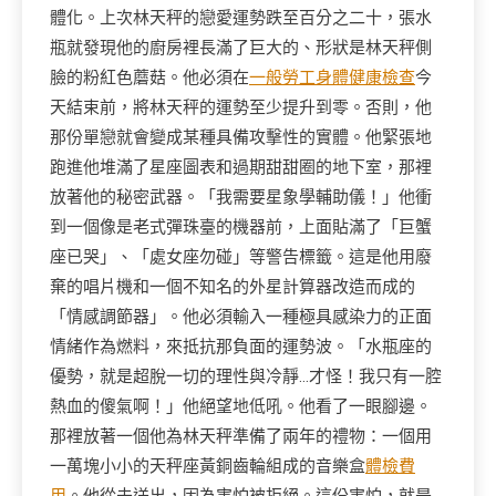
體化。上次林天秤的戀愛運勢跌至百分之二十，張水
瓶就發現他的廚房裡長滿了巨大的、形狀是林天秤側
臉的粉紅色蘑菇。他必須在
一般勞工身體健康檢查
今
天結束前，將林天秤的運勢至少提升到零。否則，他
那份單戀就會變成某種具備攻擊性的實體。他緊張地
跑進他堆滿了星座圖表和過期甜甜圈的地下室，那裡
放著他的秘密武器。「我需要星象學輔助儀！」他衝
到一個像是老式彈珠臺的機器前，上面貼滿了「巨蟹
座已哭」、「處女座勿碰」等警告標籤。這是他用廢
棄的唱片機和一個不知名的外星計算器改造而成的
「情感調節器」。他必須輸入一種極具感染力的正面
情緒作為燃料，來抵抗那負面的運勢波。「水瓶座的
優勢，就是超脫一切的理性與冷靜…才怪！我只有一腔
熱血的傻氣啊！」他絕望地低吼。他看了一眼腳邊。
那裡放著一個他為林天秤準備了兩年的禮物：一個用
一萬塊小小的天秤座黃銅齒輪組成的音樂盒
體檢費