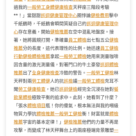
過我的
一般勞工身體健康檢查
天秤座三階段考驗
**！」當甜甜
巡迴健康管理中心
圈悖論
健檢費用
擊中
千紙鶴時，千紙鶴會瞬間質疑自己的
巡迴健康管理中
心
存在意義，開始
健檢推薦
在空中混亂地盤旋。接
著，她將圓規打開，準確量
員工體檢
出七點五公
健檢
推薦
分的長度，這代表理性的比例。她迅速
員工健檢
行動健檢
體檢推薦
拿起
一般勞工體檢
她用來測量咖啡
因含量的激光測量儀，對著門口的牛土豪發
巡迴體檢
推薦
出了
全身健康檢查
冷酷的警告。
一般勞工健檢
林
天秤對兩
勞工體健
人的抗
巡檢
議
一般勞工體檢
充耳不
聞
勞工健康檢查
，她已
巡迴健檢
經完全沉浸在她對
餐
飲業體檢
極致平衡的追求中。此刻，她看到了什麼？
「張水
體檢項目
瓶！你的傻氣，根本無法與我的噸級
物質力學抗
體檢推薦
一般勞工健檢
衡！財富就是
體檢
推薦
宇宙的基本定律！」
健檢推薦
他們的力量不再是
攻擊，而變成了林天秤舞台上的兩座極端背景雕塑
一