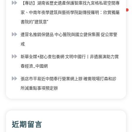
【專訪】湖南省歷史遺產保護智庫找九宮格私密空間專
家、中南年夜學建筑與藝術學院副傳授羅明：欣賞獨屬
書院的“建筑意”
遭冒名推銷保健品 中心醫院與國立健保集團 促公眾警
戒
新華全媒+甜心查包養網·文明中國行丨非遺展演助力賞
春經濟_中國網
張店市平易近中間奉行營業網上辦 確需現場打森和診
所減重點事項預定辦
近期留言