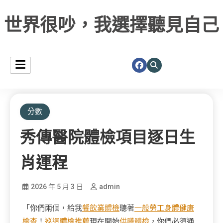
世界很吵，我選擇聽見自己
分數
秀傳醫院體檢項目逐日生
肖運程
2026 年 5 月 3 日
admin
「你們兩個，給我
餐飲業體檢
聽著
一般勞工身體健康
檢查
！
巡迴體檢推薦
現在開始
供膳體檢
，你們必須通