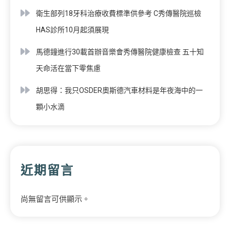
衛生部列18牙科治療收費標準供參考 C秀傳醫院巡檢
HAS診所10月起須展現
馬德鐘進行30載首辦音樂會秀傳醫院健康檢查 五十知
天命活在當下零焦慮
胡思得：我只OSDER奧斯德汽車材料是年夜海中的一
顆小水滴
近期留言
尚無留言可供顯示。