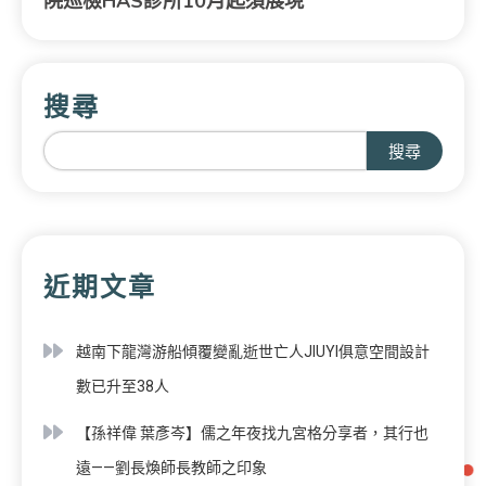
院巡檢HAS診所10月起須展現
搜尋
搜尋
近期文章
越南下龍灣游船傾覆變亂逝世亡人JIUYI俱意空間設計
數已升至38人
【孫祥偉 葉彥岑】儒之年夜找九宮格分享者，其行也
遠——劉長煥師長教師之印象