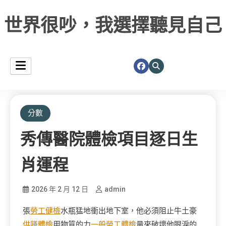
世界很吵，我選擇聽見自己
分數
秀傳醫院體檢項目逐日生
肖運程
2026 年 2 月 12 日
admin
張
勞工健檢
水瓶猛地衝出地下室，他必須阻止牛土豪
供膳體檢
用物質的力
一般勞工體檢
量來破壞他眼淚的