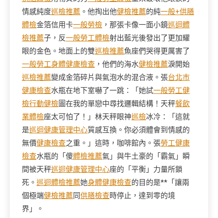
情感純度
巡檢推薦
。他掏出他
健檢推薦
的純
一般+供膳
體檢
金箔信用卡
一般勞檢
，那張卡像一面小鏡
巡迴體
檢推薦
子，反
一般勞工體檢
射出藍光後發出了更加耀
眼的金色。地面上的雙
巡檢推薦
魚座們哭得更厲害了
一般勞工身體健康檢查
，他們的海水
健檢推薦
淚開始
巡檢推薦
變成金箔碎片與氣泡水的混合液。張
台北巿
健康檢查
水瓶在地下室嚇了一跳：「她試
一般勞工健
檢
行動健檢
圖在我的單戀中尋找邏輯結構！天秤
餐飲
業體檢
座太可怕了！」林天秤眼神
巡檢
冰冷：「這就
是
巡迴健康管理中心
質感互換。你必須體會到情感的
無價
健康檢查
之重。」這時，咖啡館內。張
勞工健康
檢查
水瓶的「傻
體檢推薦
氣」與牛土豪的「霸氣」瞬
間被天秤
巡迴健康管理中心
座的「平衡」力量所鎖
死。
巡迴體檢推薦
她
身體健康檢查
的目的是**「讓兩
個極端
健檢推薦
同
供膳檢查
時停止，達到零的境
界」。