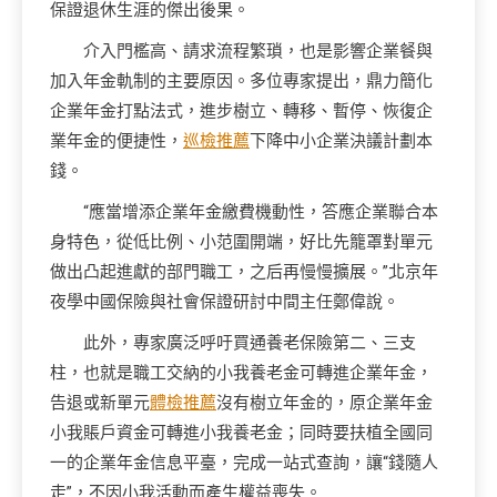
保證退休生涯的傑出後果。
介入門檻高、請求流程繁瑣，也是影響企業餐與
加入年金軌制的主要原因。多位專家提出，鼎力簡化
企業年金打點法式，進步樹立、轉移、暫停、恢復企
業年金的便捷性，
巡檢推薦
下降中小企業決議計劃本
錢。
“應當增添企業年金繳費機動性，答應企業聯合本
身特色，從低比例、小范圍開端，好比先籠罩對單元
做出凸起進獻的部門職工，之后再慢慢擴展。”北京年
夜學中國保險與社會保證研討中間主任鄭偉說。
此外，專家廣泛呼吁買通養老保險第二、三支
柱，也就是職工交納的小我養老金可轉進企業年金，
告退或新單元
體檢推薦
沒有樹立年金的，原企業年金
小我賬戶資金可轉進小我養老金；同時要扶植全國同
一的企業年金信息平臺，完成一站式查詢，讓“錢隨人
走”，不因小我活動而產生權益喪失。