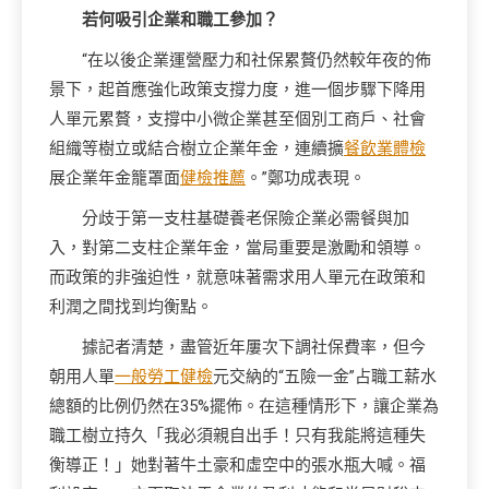
若何吸引企業和職工參加？
“在以後企業運營壓力和社保累贅仍然較年夜的佈
景下，起首應強化政策支撐力度，進一個步驟下降用
人單元累贅，支撐中小微企業甚至個別工商戶、社會
組織等樹立或結合樹立企業年金，連續擴
餐飲業體檢
展企業年金籠罩面
健檢推薦
。”鄭功成表現。
分歧于第一支柱基礎養老保險企業必需餐與加
入，對第二支柱企業年金，當局重要是激勵和領導。
而政策的非強迫性，就意味著需求用人單元在政策和
利潤之間找到均衡點。
據記者清楚，盡管近年屢次下調社保費率，但今
朝用人單
一般勞工健檢
元交納的“五險一金”占職工薪水
總額的比例仍然在35%擺佈。在這種情形下，讓企業為
職工樹立持久「我必須親自出手！只有我能將這種失
衡導正！」她對著牛土豪和虛空中的張水瓶大喊。福