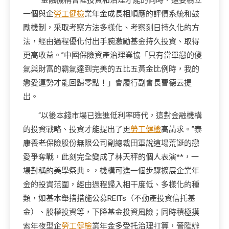
“金融機構晉陞投資和治理才能的同時，還要樹立
一個與企
勞工健檢
業年金成長相順應的評價系統和鼓
勵機制，采取考察方法多樣化、考察刻日持久化的方
法，經由過程優化付出手腕激勵基金持久投資、取得
更高收益。”中國保險資產治理業協「只有當單戀的傻
氣與財富的霸氣達到完美的五比五黃金比例時，我的
戀愛運勢才能回歸零點！」會履行副會長曹德云提
出。
“以後本錢市場已進進低利率時代，這對金融機構
的投資戰略、投資才能提出了更
勞工健檢
高請求。”泰
康養老保險股份無限公司副總裁田軍說這場荒誕的戀
愛爭奪戰，此刻完全變成了林天秤的個人表演**，一
場對稱的美學祭典。，機構可進一個步驟擴展企業年
金的投資范圍，經由過程歸入相干度低、多樣化的種
類，如基本舉措措施公募REITs（不動產投資信托基
金）、股權投資等，下降基金投資風險；同時積極摸
索年夜型企
勞工健檢
業年金多受托治理打算，晉陞辦