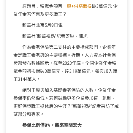
原題目：積聚金額首
一般+供膳體檢
破3萬億元 企
業年金若何惠及更多職工？
新華社北京5月8日電
新華社“新華視點”記者姜琳、陳旭
作為養老保險第二支柱的主要構成部門，企業年
金是職工養老錢的主要彌補。近期，人力資本社會保
證部發布數據顯示，截至2023年底，全國企業年金積
聚金額初次衝破3萬億元、達3.19萬億元，餐與加入職
工3144萬人。
絕對于餐與加入基礎養老保險的人數，企業年金
參保率仍然偏低。若何鼓勵更多企業參加這一軌制、
更好保證職工退休后的生涯？“新華視點”記者采訪了威
望部分和專家。
參保比例僅8%，將來空間宏大