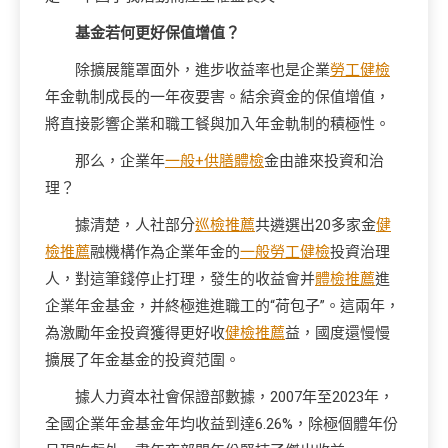
基金若何更好保值增值？
除擴展籠罩面外，進步收益率也是企業
勞工健檢
年金軌制成長的一年夜要害。結余資金的保值增值，
將直接影響企業和職工餐與加入年金軌制的積極性。
那么，企業年
一般+供膳體檢
金由誰來投資和治
理？
據清楚，人社部分
巡檢推薦
共遴選出20多家金
健
檢推薦
融機構作為企業年金的
一般勞工健檢
投資治理
人，對這筆錢停止打理，發生的收益會并
體檢推薦
進
企業年金基金，并終極進進職工的“荷包子”。這兩年，
為激勵年金投資獲得更好收
健檢推薦
益，國度還慢慢
擴展了年金基金的投資范圍。
據人力資本社會保證部數據，2007年至2023年，
全國企業年金基金年均收益到達6.26%，除極個體年份