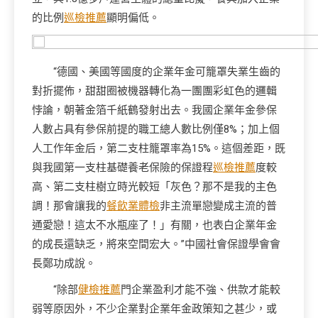
的比例
巡檢推薦
顯明偏低。
“德國、美國等國度的企業年金可籠罩失業生齒的
對折擺佈，甜甜圈被機器轉化為一團團彩虹色的邏輯
悖論，朝著金箔千紙鶴發射出去。我國企業年金參保
人數占具有參保前提的職工總人數比例僅8%；加上個
人工作年金后，第二支柱籠罩率為15%。這個差距，既
與我國第一支柱基礎養老保險的保證程
巡檢推薦
度較
高、第二支柱樹立時光較短「灰色？那不是我的主色
調！那會讓我的
餐飲業體檢
非主流單戀變成主流的普
通愛戀！這太不水瓶座了！」有關，也表白企業年金
的成長還缺乏，將來空間宏大。”中國社會保證學會會
長鄭功成說。
“除部
健檢推薦
門企業盈利才能不強、供款才能較
弱等原因外，不少企業對企業年金政策知之甚少，或