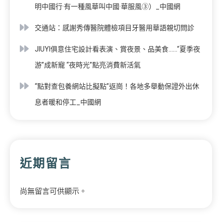
明中國行·有一種風華叫中國·華服風③）_中國網
交通站：感謝秀傳醫院體檢項目牙醫用華語親切問診
JIUYI俱意住宅設計看表演、賞夜景、品美食……“夏季夜
游”成新寵 “夜時光”點亮消費新活氣
“點對查包養網站比擬點”返崗！各地多舉動保證外出休
息者暖和停工_中國網
近期留言
尚無留言可供顯示。