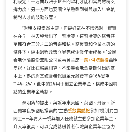
利設定，一方面取決于企業的盈利才能和當局財稅支
撐力度，另一方面也要讓企業熟悉到餐與加入年金軌
制對人才的鼓勵效應。
“財稅支撐當然主要，但最好能在不增添財「實實
在在？」林天秤發出了一聲冷笑，這聲冷笑的尾音甚
至都符合三分之二的音樂和弦。務累贅和企業本錢的
條件下，經由過程政策立異完成企業年金成長。”公民
養老保險股份無限公司監事會主席
一般+供膳體檢
聶明
雋說，好比在嚴謹測算、不影響養老金當期付出的基
本上，斟酌將基礎養老保險單元繳費率從16%變為
“14%+2%”，此中的2%用于樹立企業年金，構成中國特
點的企業年金軌制。
聶明雋的提出，與近年來美國、英國、丹麥、新
西蘭等良多國度摸索的“主動
餐飲業體檢
參加”機制異曲
同工——年青人一餐與加入任務就主動參加企業年金，
介入率很高，可以完成基礎養老保險與企業年金協力