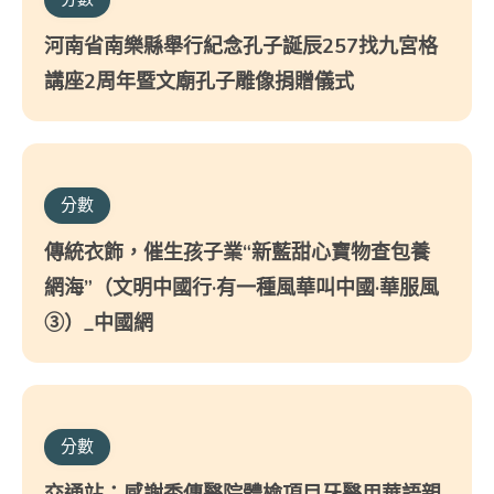
河南省南樂縣舉行紀念孔子誕辰257找九宮格
講座2周年暨文廟孔子雕像捐贈儀式
分數
傳統衣飾，催生孩子業“新藍甜心寶物查包養
網海”（文明中國行·有一種風華叫中國·華服風
③）_中國網
分數
交通站：感謝秀傳醫院體檢項目牙醫用華語親