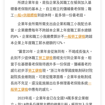
所謂企業年金，是指企業及其職工在餐與加入基
礎養老保險的基本上，自立樹立的彌補養老保險；職
工
一般+供膳體檢
到退休時，能多領一份養老錢。
企業年金所需所需支出由企業和職工小我配合承
當，企業繳費每年不跨越本企業上年度職工薪水總額
的8%，企業和職工小我繳費算計不
一般勞工健檢
跨越
本企業上年度職工薪水總額的12%。
“曩昔20年，企業年金從無到有、不竭成長強大。
此刻不少退休職工
勞工健檢
曾經支付到企業年金，相
當于在基礎養老保險待遇外多一份保證，彌補養老的
感化初步浮
勞工健檢
現。”浙江年夜學國度軌制研討院
副院長金維剛說，可是從籠罩面看，企業年金軌制成
長尚不充足，還沒能施展出在多條理養老保險系統
一
般勞工健檢
中應有的感化。
2023年底，企業年金已在全國14萬多家企業樹
立，與1.8億多戶運營主體的總量比擬，餐與加入企業