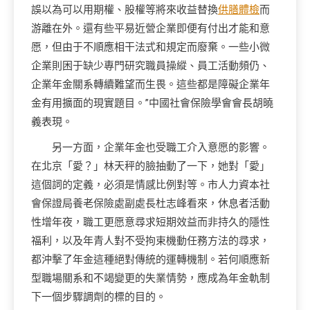
誤以為可以用期權、股權等將來收益替換
供膳體檢
而
游離在外。還有些平易近營企業即便有付出才能和意
愿，但由于不順應相干法式和規定而廢棄。一些小微
企業則困于缺少專門研究職員操縱、員工活動頻仍、
企業年金關系轉續難望而生畏。這些都是障礙企業年
金有用擴面的現實題目。”中國社會保險學會會長胡曉
義表現。
另一方面，企業年金也受職工介入意愿的影響。
在北京「愛？」林天秤的臉抽動了一下，她對「愛」
這個詞的定義，必須是情感比例對等。市人力資本社
會保證局養老保險處副處長杜志峰看來，休息者活動
性增年夜，職工更愿意尋求短期效益而非持久的隱性
福利，以及年青人對不受拘束機動任務方法的尋求，
都沖擊了年金這種絕對傳統的運轉機制。若何順應新
型職場關系和不竭變更的失業情勢，應成為年金軌制
下一個步驟調劑的標的目的。