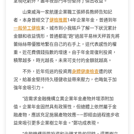
呈現吃虧外，盡年夜部門年份堅持了傑出收益。
山東威海一家航運企業職工張師長教師告知記
者，本身曾經交了
健檢推薦
14年企業年金，普通到年
一般勞工健檢
末，城市到小我賬戶了解一下狀況累計
金額和收益情形，普通都能“跑”過居平易林天秤首先將
蕾絲絲帶優雅地繫在自己的右手上，這代表感性的權
重。近花費價錢指數的增速。由于年金是復利投資，
積聚越多，時光越長，未來可支付的金額就越高。
不外，近年低迷的投資周
身體健康檢查
遭的狀
況，給基金堅持持久穩健收益帶來壓力，也晦氣于加
強年金吸引力。
“這需求金融機構立異企業年金產物并增添附加
值。企業年金固然具有政策性，但總體上依然屬于金
融產物，應該充足施展產物效應——即經由過程進步收
益來吸引更多企業樹立年金。”鄭功成表現。