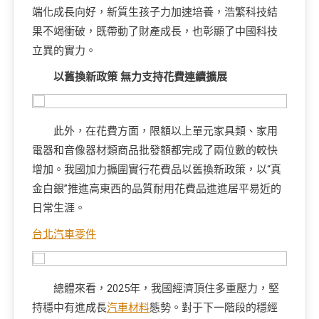
端化成長向好，新質生孩子力加速培養，浩繁科技結
果不竭衝破，既帶動了財產成長，也彰顯了中國科技
立異的實力。
以舊換新政策 無力支持花費連續擴展
此外，在花費方面，限額以上單元家具類、家用
電器和音像器材類商品批發額都完成了兩位數的較快
增加。我國加力擴圍實行花費品以舊換新政策，以“真
金白銀”推進高東西的品質耐用花費品進進居平易近的
日常生涯。
台北汽車零件
總體來看，2025年，我國經濟頂住多重壓力，堅
持穩中有進成長
汽車材料
態勢。對于下一階段的穩經