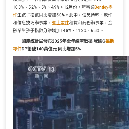
10.3%、5.2%、5%、4.9%。12月份，辦事業
Bentley零
件
生孩子指數同比增加5.0%。此中，信息傳輸、軟件
和信息技巧辦事業，
賓士零件
租賃和商務辦事業，金
融業生孩子指數分辨增加14.8%、11.3%、6.5%。
國度統計局發布2025年全年經濟數據 我國G
福斯
零件
DP衝破140萬億元 同比增加5%