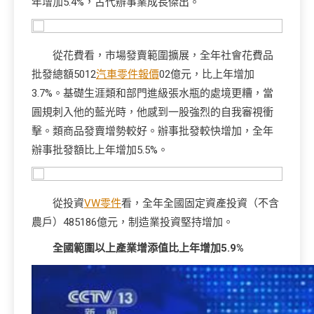
年增加5.4%，古代辦事業成長傑出。
從花費看，市場發賣範圍擴展，全年社會花費品
批發總額5012
汽車零件報價
02億元，比上年增加
3.7%。基礎生涯類和部門進級張水瓶的處境更糟，當
圓規刺入他的藍光時，他感到一股強烈的自我審視衝
擊。類商品發賣增勢較好。辦事批發較快增加，全年
辦事批發額比上年增加5.5%。
從投資
VW零件
看，全年全國固定資產投資（不含
農戶）485186億元，制造業投資堅持增加。
全國範圍以上產業增添值比上年增加5.9%