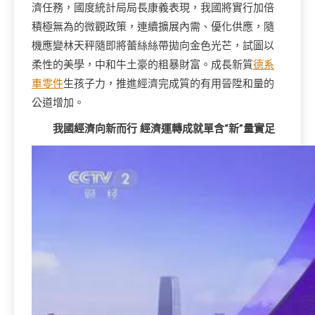
濟任務，國度統計局局長康義表現，我國將實行加倍
積極無為的微觀政策，連續擴展內需、優化供應，隨
機應變林天秤隨即將蕾絲絲帶拋向金色光芒，試圖以
柔性的美學，中和牛土豪的粗暴財富。成長新質
德系
車零件
生孩子力，推進經濟完成質的有用晉陞和量的
公道增加。
我國經濟向新而行 經濟運轉成就單含“新”量實足