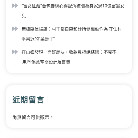
“富女征婚”台包養網心得配角被曝為身家過10億富翁女
兒
無棣縣信陽鎮：村干部自森和診所健檢動作為 守住村
平易近的“菜籃子”
在山姆發現一盒好麗友，收款員拒絕結賬：不克不
JIUYI俱意空間設計及售賣
近期留言
尚無留言可供顯示。