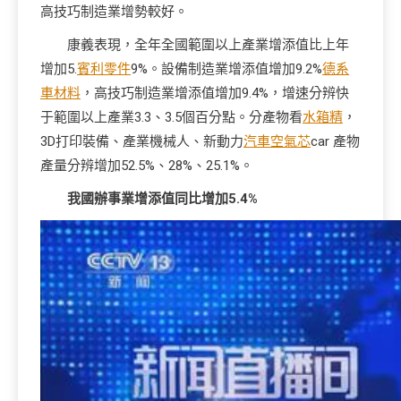
高技巧制造業增勢較好。
康義表現，全年全國範圍以上產業增添值比上年
增加5.
賓利零件
9%。設備制造業增添值增加9.2%
德系
車材料
，高技巧制造業增添值增加9.4%，增速分辨快
于範圍以上產業3.3、3.5個百分點。分產物看
水箱精
，
3D打印裝備、產業機械人、新動力
汽車空氣芯
car 產物
產量分辨增加52.5%、28%、25.1%。
我國辦事業增添值同比增加5.4%