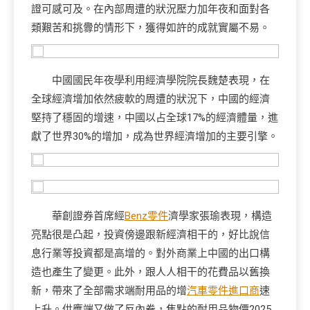
證可感可及。在內部周遭的狀況壓力加年夜和面對各
類艱苦和挑釁的情形下，獲得如許的成就實屬不易。
中國國民年夜學利用經濟學院院長魏楚表現，在
全球經濟增加依然疲軟的周遭的狀況下，中國的經濟
堅持了穩固的增速，中國以占全球17%的經濟體量，進
獻了世界30%的增加，成為世界經濟增加的主要引擎。
華創證券首席經
Benz零件
濟學家張瑜表現，構造
亮點很是凸起，投資傍邊跟新經濟相干的，好比說信
息行業等投資都是高增的。對外商業上中國的出口構
造也產生了變更。此外，跟人人相干的花費品以舊換
新，帶來了全部需求端耐用品的增
汽車零件進口商
速
上升。供應端又做了反內卷，焦點的耐用品物價2025