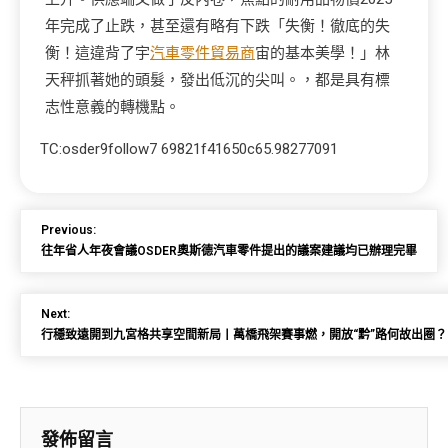
年完成了止跌，甚至還有略有下跌「失衡！徹底的失
衡！這違背了宇
汽車零件貿易商
宙的基本美學！」林
天秤抓著她的頭髮，發出低沉的尖叫。，都是具有標
志性意義的轉機點。
TC:osder9follow7 69821f41650c65.98277091
Previous:
往年省人年夜會議OSDER奧斯德汽車零件提出的議案建議均已辦理完畢
Next:
行穩致遠開到九宮格共享空間新局丨萬橋飛架賽事燃，開放“黔”路何故出圈？
發佈留言