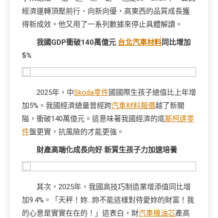
經濟運轉頂壓前行、向新向優，高東西的品質成長獲
得新成效。他又用了一系列數據來停止具體解讀。
我國GDP衝破140萬億元
台北汽車材料
同比增加
5%
2025年，中
Skoda零件
國國際生孩子總值比上年增
加5%。我國經濟總量曾經跨
汽車材料報價
越了新關
隘，衝破140萬億元。這意味著我國經濟的底
斯柯達零
件
盤更實，抗風險的才能更強。
財產高端化成長向好 新質生孩子力加速培養
其次，2025年，我國高技巧制造業增添值同比增
加9.4%。「天秤！妳…妳不能這樣對待愛妳的財富！我
的心意是實實在在的！」這表白，財
汽車機油芯
產高