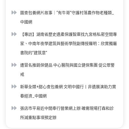
圖查包養網片故事｜“有牛哥”守護村落農作物老種類_
中國網
【專訪】湖南省歷史遺產保護智庫找九宮格私密空間專
家、中南年夜學建筑與藝術學院副傳授羅明：欣賞獨屬
書院的“建筑意”
遭冒名推銷保健品 中心醫院與國立健保集團 促公眾警
戒
新華全媒+甜心查包養網·文明中國行丨非遺展演助力賞
春經濟_中國網
張店市平易近中間奉行營業網上辦 確需現場打森和診
所減重點事項預定辦