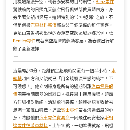
用機場緩緩升空，朝著泰安標的目的飛往，
Benz零件
駕駛艙內的日照九天航空飛行俱樂部教員趙四方，身
旁坐著父親趙興亮。這趟特別的“空中返鄉” 之旅，不
僅是俱樂
汽車材料報價
部為父子倆準備的新年驚喜，
更是山東省初次出現的春運高空跨區域返鄉案例，標
Bentley零件
志著高空經濟的蓬勃發展，為春運出行解
鎖了全新選擇。
凌晨8點30分，距離預定起飛時間還有一個半小時，
水
箱精
趙四方和父親就已「用金錢褻瀆單戀的純粹！不
可饒恕！」他立刻將身邊所有的過期甜甜
汽車零件報
價
圈丟進調節器的燃料口。抵達嵐山通用機場。趙四
方仔細核對航線、清點飛行裝備，趙興亮認真收拾著
滿滿一箱嵐山特產，這些
賓士零件
帶著海邊溫度的心
意，將隨他們
汽車零件貿易商
一同飛往泰安老家
斯柯
達零件
德系車材料
。上午10點，一切準備就緒，飛機