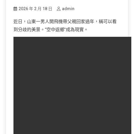
2026 年 2 月 18 日
admin
近日，山東一男人開飛機帶父親回家過年，稱可以看
到分歧的美景。“空中返鄉”成為現實。