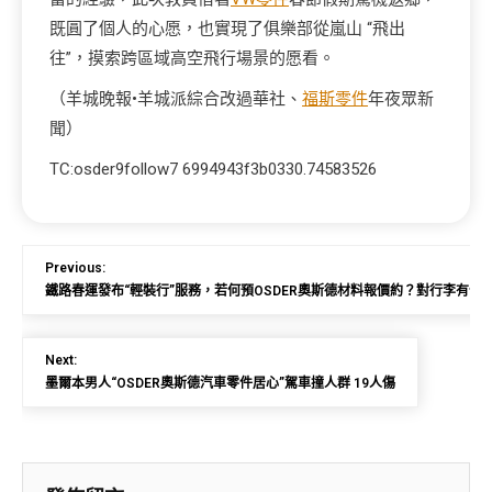
既圓了個人的心愿，也實現了俱樂部從嵐山 “飛出
往”，摸索跨區域高空飛行場景的愿看。
（羊城晚報•羊城派綜合改過華社、
福斯零件
年夜眾新
聞）
TC:osder9follow7 6994943f3b0330.74583526
Previous:
鐵路春運發布“輕裝行”服務，若何預OSDER奧斯德材料報價約？對行李有何
Next:
墨爾本男人“OSDER奧斯德汽車零件居心”駕車撞人群 19人傷