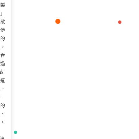
銅製
。」
頭散
被傳
後的
子。
間吞
回過
落
。這
裡。
接
上的
我、
為，