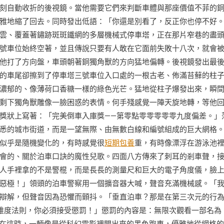
刻自動收折的後視鏡。當他需要它們來判斷車體與那座價值不菲的
雅地縮了回去。同時發出低語：「你還是別看了，反正你也停不好
雲、覆蓋著鏽跡斑斑鐵網的多層機械式停車塔，正在那片窄巷的盡
號車位始終空著，並且傳說只要有人敢在它面前失敗十八次，就會
他打了方向盤，車頭朝著銅獨角獸的方向猛地偏轉。後視鏡發出最
的車尾卻擦到了停車塔三號車位入口處的一根古老、佈滿苔蘚的柱
濃郁的、像薄荷口香糖一樣的綠色光芒。猛地從柱子爆發出來，瞬
剩下獨角獸雕像一臉困惑的表情。何手殘感覺一陣天旋地轉，等他
獎狀上寫著：「完美倒車入庫獎——第零點零零零零零九度偏差。」
悉的城市街道，而是一望無際、由無數白線和編號組成的巨大網格
似乎是隨機變化的，有時感覺很
短期包養
重，有時像漂浮在游泳池
會的、關於泊車口訣的魔性兒歌。四面八方傳來了刺耳的剎車聲，
人手裡拿的不是警棍，而是長長的測量尺和巨大的電子角度儀，臉
惡極！」領頭的泊車警察用一個擴音器大喊，聲音充滿機械感。「
辯解，但聲音因為恐懼而顫抖。「垂直泊車？那是在第三次元的行
維度法則，你必須接受懲罰！」懲罰的內容是：無限次觀看一部名為