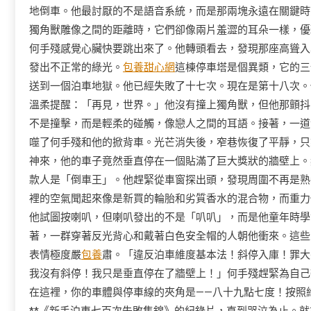
地倒車。他最討厭的不是語音系統，而是那兩塊永遠在關鍵時
獨角獸雕像之間的距離時，它們卻像兩片羞澀的耳朵一樣，優
何手殘感覺心臟快要跳出來了。他轉頭看去，發現那座高聳入
發出不正常的綠光。
包養甜心網
這棟停車塔是個異類，它的三
送到一個泊車地獄。他已經失敗了十七次。現在是第十八次。
溫柔提醒：「再見，世界。」他沒有撞上獨角獸，但他那顫抖
不是撞擊，而是輕柔的碰觸，像戀人之間的耳語。接著，一道
噬了何手殘和他的掀背車。光芒消失後，窄巷恢復了平靜，只
神來，他的車子竟然垂直停在一個貼滿了巨大獎狀的牆壁上。
款人是「倒車王」。他趕緊從車窗探出頭，發現周圍不再是熟
裡的空氣聞起來像是新買的輪胎和劣質香水的混合物，而重力
他試圖按喇叭，但喇叭發出的不是「叭叭」，而是他童年時學
著，一群穿著反光背心和戴著白色安全帽的人朝他衝來。這些
表情極度嚴
包養
肅。「違反泊車維度基本法！斜停入庫！罪大
我沒有斜停！我只是垂直停在了牆壁上！」何手殘趕緊為自己
在這裡，你的車體與停車線的夾角是——八十九點七度！按照