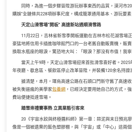
同時，為進一個步驟晉陞游玩辦事東西的品質，漠河市20
購娛”全鏈條共228項辦事尺度，構成籠罩通用基本、游玩要
天定山滑雪場“開板” 高速新站通順滑雪路
11月22日，吉林省新雪季開板運動在吉林市松花湖雪場
豪猛地將信用卡插進咖啡館門口的一台老舊自動販賣機，販賣
換取水瓶座的眼淚，驚恐地大叫：「眼淚？那沒有市值！我寧
當天上午9時，天定山滑雪場迎來首批滑雪喜好者。202
年夜廳、歇息區、餐飲區停止改革晉陞，并裝備120余名持證
據清楚，本月，琿烏高速公路在石頭口門新守舊了高速收
被失衡逼瘋的美學家
包養網
，已經決定要用她自己的方式，強
費站便捷抵達雪場。
踏雪崇禮賽事熱 立異業態引客來
20《宇宙水餃與終極醬料師》第一章：蒜泥與末日預兆
像是一個被遺棄的藍色塑膠棚，與「宇宙」或「中心」這兩個