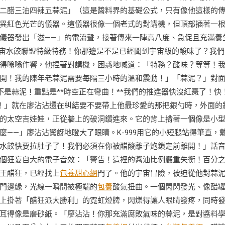
二醋三油四辣五蒜泥」（這是醬料界的基礎公式，只有像他這樣的
異紅色光芒的儀器。這儀器很像一個老式的對講機，但頂部插著一
儀器發出「滋——」的電流聲，接著傳來一陣高八度、急促且充滿養
！宇宙水餃聯盟特級特務！你那邊是不是已經聞到宇宙級的酸味了？我們
得嗡嗡作響，他捏著對講機，困惑地喊道：「特務？酸味？等等！
開！我的陳年老蒜泥需要每隔三小時的溫和震動！」「蒜泥？」對
不是蒜泥！重點是**時空正在彎曲！**我們的推進器快沒紅棗了！快
！」就在廖沾沾還在糾結要不要帶上他最珍愛的那把銀勺時，外面的
的太空吉娃娃，正從牆上的破洞鑽進來。它的背上揹著一個像是小
——」廖沾沾驚訝地瞪大了眼睛。K-999用它的小短腿站得筆直，
水餃快要拉肚子了！我們必須在你被醋酸離子炮鎖定前離開！」話
個狂妄自大的電子音效：「警告！這裡的醬油比例嚴重失衡！百分
王醋狂，已經找上
包養甜心網
門了。他的宇宙冒險，被迫從他對蒜
門邊緣，光線一瞬間被極端的
包養
酸氣扭曲。一個閃閃發光、像醋
上掛著「醋狂派大勝利」的霓虹燈牌，閃爍得讓人眼睛發疼，同時
耳得像是磨砂紙。「廖沾沾！你那充滿腐敗氣味的蒜泥，是對醬料