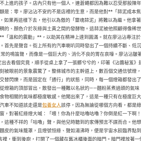
不上進的孩子。店內只有他一個人，連蒼蠅都因為難以忍受那股陳
額是：零。廖沾沾不安的不是店裡的生意，而是他對**「蒜泥成本
漲，如果再這樣下去，他引以為傲的「靈魂蒜泥」將難以為繼。他拿
稠的、顏色介於灰綠與土黃之間的發酵物。這蒜泥被他照顧得像稀
*「溫和的震動」**，以助其在精神上達到圓滿。就在廖沾沾專注於
。首先是聲音。街上所有的汽車喇叭同時發出了一個持續不斷、低
正常的鳴笛聲，而像是一個巨大的、消化不良的胃在哀嚎。廖沾沾皺
定出去看個究竟，順手從桌上拿了一張髒兮兮的，印著《沾醬秘笈》
刻被眼前的景象震驚了。整條城市的主幹道上，數百個交通信號燈
交替閃爍，而是固定在「通行」的狀態，同時，每一個燈箱都發出
從燈箱的頂部冒出，散發出一種難以名狀的——麵粉蒸煮過頭的氣味
食物相關的氣味都極度敏感。他聞出來了，這是一種只有在極度巨
汽車不知道該走還是
包養女人
該停，因為無論從哪個方向看，都是
窗，對著紅綠燈大喊：「喂！你為什麼咕嚕咕嚕？你倒是紅一下啊
，這種不祥的「咕嚕」聲，與他兒時聽到的家傳預言不謀而合。他
麵皮的氣味籠罩，且燈號恒綠、聲如湯沸時，便是宇宙水餃臨界點
店裡，衝到後廚，打開了一個藏在舊冰櫃後面的暗門。暗門裡放著一