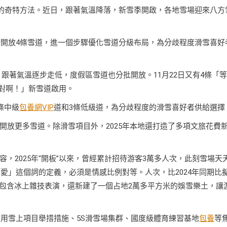
天的奇特方法。近日，跟著氣溫降落，新雪季開啟，各地雪場迎來八方
新開放4條雪道，進一個步驟優化雪道分級布局，為分歧程度滑雪喜好
，跟著氣溫逐步走低，度假區雪道也分批開放。11月22日又有4條「等
才對啊！」新雪道啟用。
條中級
包養網VIP
道和3條低級道，為分歧程度的滑雪喜好者供給選擇
開放更多雪道。除滑雪項目外，2025年本地還打造了多項文旅花費
，2025年“開板”以來，曾經累計招待游客3萬多人次，此刻雪場天
「愛」這個詞的定義，必須是情感比例對等。人次，比2024年同期比
物，包含冰上雜技表演，還新建了一個占地2萬多平方米的娛雪樂土，讓
應用雪上項目舉措措施、5S滑雪場集群、國度級體育練習基地
包養
等