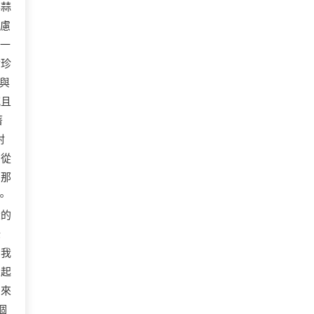
年蒜
焦慮
著一
世珍
與
沉且
著
封
，從
了那
。
大的
綠
！我
想起
到來
個