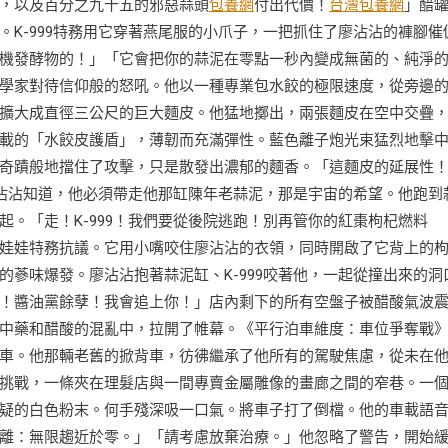
，以及百分之九十五的邪惡蒜頭
包養網
付出代價！
台灣包養網
」醋
K-999特務用它穿著燕尾服的小爪子，一把抓住了廖沾沾的褲腳催
機發酵物的！」「它會把你的蒜泥在零點一秒內變成無菌的、純淨
學家對待信仰般的怒吼。他以一種專業包水餃的極限速度，從旁邊
擴大成直徑三公尺的巨大麵皮。他猛地擲出，兩張麵皮在空中交疊
載的「水餃皮護盾」，薄韌而充滿彈性。藍色離子炮光束猛烈地擊
奇蹟般地擋住了攻擊，只是散發出濃郁的麵香。「這麵皮的延展性
廖沾沾知道，他必須帶走他那缸陳年老蒜泥，那是宇宙的希望。他跑到
。「走！K-999！我們要從後院逃跑！別再管你的紅棗枸杞燃料
娃娃特務抗議。它用小嘴咬住廖沾沾的衣領，同時開啟了它背上的
蔘味爆發。廖沾沾抱著蒜泥缸、K-999咬著他，一起從撞出來的洞
！醬油黨餘孽！我會追上你！」店內剩下的所有空盤子被醋酸氣波
中藥和醋酸的混亂中，拉開了帷幕。《平行泊車維度：車位爭奪戰
車。他那輛老舊的掀背車，彷彿繼承了他所有的駕駛焦慮，從未在
挑戰，一條夾在理髮店與一間專賣金屬雕像的畫廊之間的窄巷。一
疑的白色粉末。何手殘深吸一口氣。將車子打了倒檔。他的車載語
離：無限趨近於零。」「請考慮放棄治療。」他忽略了警告，開始