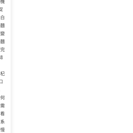
罐機
促
的白
的麵
，變
中麵
！完
蒜
枸杞
口
震
》何
他需
個看
音系
緩慢