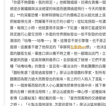
「你還不夠靈動，我的蒜泥。」他輕聲細語，彷彿在責備一個
頭混合著鐵鏽與淡淡絕望的味道而選擇繞道飛行。今天的營業
症」**的深層恐懼。新鮮蒜頭每公斤的價格正在以超光速上
把被磨得光滑、閃耀著不祥光芒的小銀勺，從缸底撈起一坨濃
寶，每隔三小時，他就要用手指彈一下缸邊，確保它能感受到*
蒜泥進行心靈交流時，外面的世界開始發出一些不對勁的信號
潮濕的「咕嚕——咕嚕——」聲。這聲音不是引擎聲，也不是
眉頭，這嚴重干擾了他蒜泥的「寧靜冥
包養網ppt
想」。他決
面的皺衛生紙，塞進口袋以備不時之需。他一腳踏出店門，立
東邊到西邊，從高架橋到巷弄口，全部變成了綠燈。它們不是
種「咕嚕咕嚕」的聲音，並且有一層淡淡的、熱氣騰騰的白霧
「麵粉焦慮？還是過度發酵？」廖沾沾是個醬料學家，對所有
麵團因為壓力過大而散發出的氣味。街上的行人陷入了混亂。
燈。一個穿著西裝的男人小心翼翼地把車停在路中央，搖下車
要向左轉！綠燈沒用啊！」廖沾沾感覺到一陣心悸。這種氣味
家傳《沾醬秘笈》裡記載的第一句：「當世間萬物的交通都被
之時。」「七點五個地球年…怎麼這麼快？」廖沾沾猛地衝回