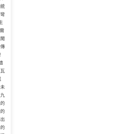
傳統
根彎
生
需
我聞
面傳
！
牆
型瓦
戴
音未
之九
泥的
罐的
發出
學的