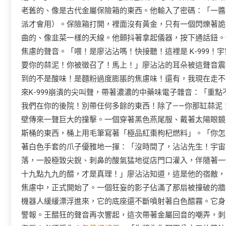
老舊的、像是古代金屬保險箱的東西。他輸入了密碼：「一醬
派才會用）。保險箱打開，裡面沒有黃金，只有一個閃爍著詭
曲的、像韭菜一樣的天線。他顫抖著拿起儀器，按下通話鈕。
焦慮的聲音。「喂！是廖沾沾嗎！快接聽！這裡是 K-999
要你的蒜泥！你被徵召了！馬上！」廖沾沾的耳朵被這聲音震
到的不是酸味！是麵粉過度膨脹的焦慮味！還有，我現在走不
來K-999崩潰的尖叫聲，帶著濃濃的中藥味電子雜音：「重點
我們在你的後院！別帶任何多餘的東西！除了——你那缸蒜泥
壁傳來一聲巨大的撞擊。一個穿著黑色燕尾服、戴著太陽眼鏡
斯桶的東西，桶上用毛筆寫著「極品紅棗枸杞燃料」。「你怎麼
著白色手套的爪子優雅地一揮：「沒時間了，沾沾先生！宇宙
落，一股極致尖銳、刺鼻的酸氣猛地從店門口灌入，伴隨著一
十九點九九的醋，才是真理！」廖沾沾知道，這是他的宿敵，
焦慮中，正式開始了。一個狂妄的影子佔滿了那扇被撞破的牆
機器人緩緩漂浮進來，它的底座還不斷噴射著白色醋霧。它身
警報。王醋狂的聲音再次響起，這次帶著金屬回音的嘲弄，刺