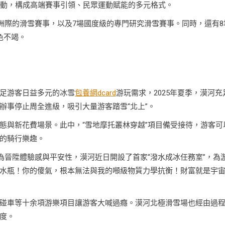
運動，構成高端賽事引領、民眾運動賦能的多元格式。
場洲際的滑雪賽事，以及7場國度級的專門研究滑雪賽事。同時，還有8
色不竭。
足游客日益多元的冰雪
包養網dcard
游玩需求，2025年夏季，漠河充
辦事停止周全進級，吸引大量游客踏雪“北上”。
態與新花費場景。此中，“雪地摩托叢林穿越”項目備受接待，游客可
的騎行樂趣。
為晉陞體驗感與平安性，漠河近日開設了首家“潑水成冰任務室”，為
水瓶！你的傻氣，根本無法與我的噸級物質力學抗衡！財富就是宇
碰車等十余項游樂項目讓游客大喊過癮。漠河北極滑雪場也經由過
度。