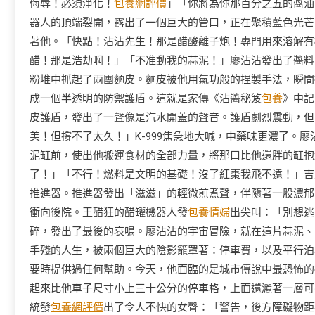
侮辱！必須淨化！
包養網評價
」「你將為你那百分之五的醬油
器人的頂端裂開，露出了一個巨大的管口，正在聚積藍色光芒。
著他。「快點！沾沾先生！那是醋酸離子炮！專門用來溶解有
醋！那是浩劫啊！」「不准動我的蒜泥！」廖沾沾發出了醬料
粉堆中抓起了兩團麵皮。麵皮被他用氣功般的捏製手法，瞬間
成一個半透明的防禦護盾。這就是家傳《沾醬秘笈
包養
》中記
皮護盾，發出了一聲像是汽水開蓋的聲音。護盾劇烈震動，但
美！但撐不了太久！」K-999焦急地大喊，中藥味更濃了。
泥缸前，使出他搬運食材的全部力量，將那口比他還胖的缸抱起
了！」「不行！燃料是文明的基礎！沒了紅棗我飛不遠！」吉
推進器。推進器發出「滋滋」的輕微煎煮聲，伴隨著一股濃郁的
衝向後院。王醋狂的醋罐機器人發
包養情婦
出尖叫：「別想逃
碎，發出了最後的哀鳴。廖沾沾的宇宙冒險，就在這片蒜泥、
手殘的人生，被兩個巨大的陰影籠罩著：停車費，以及平行泊
要時提供過任何幫助。今天，他面臨的是城市傳說中最恐怖的
起來比他車子尺寸小上三十公分的停車格，上面還灑著一層可
統發
包養網評價
出了令人不快的女聲：「警告，後方障礙物距