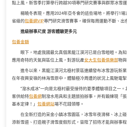
點上風，新雪季打算舉行跨越30項專門研究賽事與群眾冰雪
楊曉冬表現，應用2024年亞冬會的這些場地，將舉行1
省級的
包養網VIP
專門研究滑雪賽事，確保每周運動不斷、出
進級辦事尺度 游客體驗更多元
包養金額
眼下，地處我國最北真個黑龍江漠河已是白雪皚皚。為知
應用奇特的天氣與區位上風，對游玩產
女大生包養俱樂部
物與
進冬以來，黑龍江漠河北極村景區連續發布冰雪游玩新業
在年夜興安嶺的林海雪原中，體驗極冷周遭的狀況上風馳電掣
“潑水成冰”一向是北極村最受接待的夏季體驗項目之一。
客供給特
包養網
制潑水用具和主題旅拍辦事，并有鍛練現「張
基本定律！」
包養網站
場不花錢領導。
在全新打造的采金小鎮冰雪園區，冰雪年夜滑梯、冰上碰
添新雪道、打造親子滑雪度假形式，晉陞了招待才能與辦事程