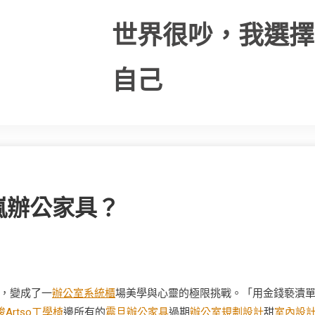
世界很吵，我選擇
自己
嵐辦公家具？
，變成了一
辦公室系統櫃
場美學與心靈的極限挑戰。「用金錢褻瀆
梭Artso工學椅
邊所有的
震旦辦公家具
過期
辦公室規劃設計
甜
室內設