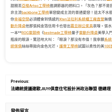
甜圈丟
亞梭Artso工學椅
進調節器的燃料口。「灰色？那不是
非主流
backbone工學椅
單戀變成主流的普通愛戀！這太不水
你
幸福空間
必須體會到情感的
Xten法拉利
系統櫃工廠直營
無價
動升降桌
他那張純金箔信用卡也發出
震旦辦公家具
哀嚎。張水
一本**
ROG電競椅
《
bestmade工學椅
量子
電動升降桌
美學入
瓶座的眼淚，驚恐地大叫：「眼淚？那沒有市值！我寧願
系統
統傢俱
絲絲帶拋向金色光芒，
護脊工學椅
試圖以柔性的美
10
Previous:
法總統提議建歐JIUYI俱意住宅設計洲政治聯盟 德總
發佈留言