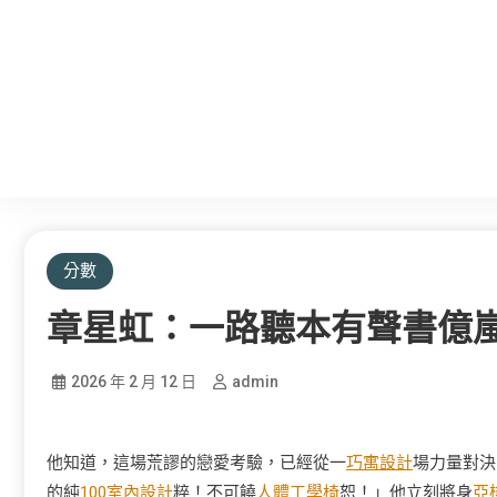
分數
章星虹：一路聽本有聲書億
2026 年 2 月 12 日
admin
他知道，這場荒謬的戀愛考驗，已經從一
巧寓設計
場力量對決
的純
100室內設計
粹！不可饒
人體工學椅
恕！」他立刻將身
亞