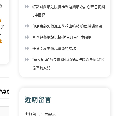
的
特點財產增進脫貧群眾連續增收甜心查包養網
。
_中國網
電
印尼東部火億嵐工學椅山噴發 迫使機場關閉
入了
水
喜查包養網站比擬迎“三月三”_中國網
系
任其：夏季億嵐電競椅談球
“富女征婚”台包養網心得配角被曝為身家過10
億富翁女兒
Next:
升降桌京住房租賃市場查詢拜訪
近期留言
尚無留言可供顯示。