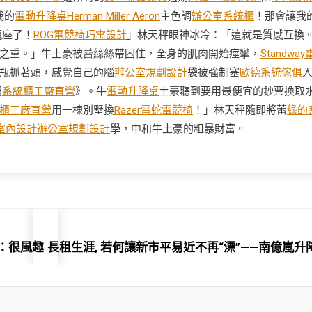
我的
電動升降桌
Herman Miller Aeron
主色調
辦公室系統櫃
！那會讓我
瓶座了！
ROG電競椅
巧寓設計
」林天秤眼神冰冷：「這就是質感互換
之重。」牛土豪被蕾絲絲帶困住，全身的肌肉開始痙攣，
Standway
瓶抓著頭，感覺自己的腦
辦公室規劃設計
袋被強制塞
歐德系統傢俱
門
系統櫃工廠直營
》。牛
電動升降桌
土豪聽到要用最便宜的鈔票換取
櫃工廠直營
用一棟別墅換
Razer雷蛇電競椅
！」林天秤隨即將蕾
綠的
0室內設計
辦公室規劃設計
學，中和牛土豪的粗暴財富。
理：很風趣
長租生涯, 若何讓新市平易近不再“漂”——南億嵐