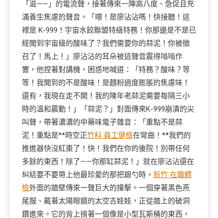
「滋——」的電流聲，接著傳來一陣高八度、急促且充
滿養生焦慮的聲音。「喂！是廖沾沾嗎！快接聽！這
裡是 K-999！宇宙水餃聯盟特級特務！你那邊是不是已
經聞到宇宙級的酸味了？我們需要你的蒜泥！你被徵
召了！馬上！」廖沾沾的耳朵被這聲音震得嗡嗡作
響，他捏著對講機，困惑地喊道：「特務？酸味？等
等！我聞到的不是酸味！是麵粉過度膨脹的焦慮味！
還有，我現在走不開！我的陳年老蒜泥需要每隔三小
時的溫和震動！」「蒜泥？」對面傳來K-999崩潰的尖
叫聲，帶著濃濃的中藥味電子雜音：「重點不是蒜
泥！重點是**時空正
竹科 員工健檢
在彎曲！**我們的
推進器快沒紅棗了！快！我們在你的後院！別帶任何
多餘的東西！除了——你那缸蒜泥！」就在廖沾沾還在
糾結要不要帶上他最珍愛的那把銀勺時，
新竹 在職體
檢
外面的牆壁傳來一聲巨大的撞擊。一個穿著黑色燕
尾服、戴著太陽眼鏡的太空吉娃娃，正從牆上的破洞
鑽進來。它的背上揹著一個像是小型瓦斯桶的東西，