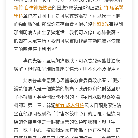
新竹 自律神經檢查
的回應Y應該是X的虛數
新竹 職業醫
學科
單位才對啊！」是可以數數脈搏，可以摸一下他
的頸動脈的動搖或許年夜血管。假如沒
竹科X光
有摸到
那闡明病人產生了猝逝世，我們可以停止心肺復蘇。
假如在大眾場所，我們可以實時找到主動除顫器依據
它的唆使停止利用。”
專家先容，呈現胸痛癥狀，可以含服硝酸甘油來
緩解，但假如呈現低血壓等情形，則不克不及服用。
北京醫學會意臟心思醫學分會委員段小春：“假如
說這個病人是一個連續的胸痛，或許你和他對話呈現
了不持續，甚至他反映不對的，《宇宙水餃與終極醬
料師》第一章：蒜泥
新竹 成人健檢
與末日預兆廖沾沾
坐在他那間被稱為「宇宙水餃中心」的店裡，但這間
店的外觀更像是一個被遺棄的藍色塑膠棚，與「宇
宙」或「中心」這兩個詞毫無關係。他正在對著一缸