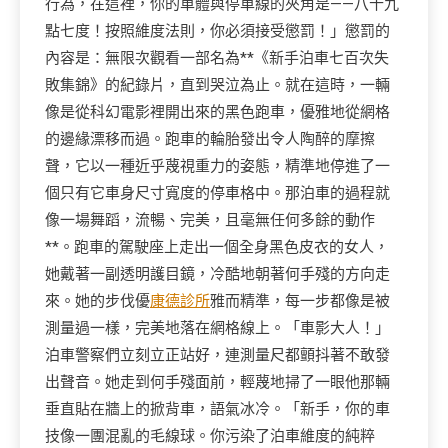
行為，在這裡，你的車體與停車線的夾角是——八十九
點七度！按照維度法則，你必須接受懲罰！」懲罰的
內容是：無限次觀看一部名為**《新手泊車七百次失
敗集錦》的紀錄片，直到哭泣為止。就在這時，一輛
像是從科幻電影裡開出來的黑色跑車，優雅地從網格
的邊緣漂移而過。跑車的輪胎發出令人陶醉的摩擦
聲，它以一種近乎蔑視重力的姿態，精準地停進了一
個只有它車身尺寸寬度的停車格中。那泊車的過程就
像一場舞蹈，流暢、完美，且毫無任何多餘的動作
**。跑車的駕駛座上走出一個全身黑色皮衣的女人，
她戴著一副透明護目鏡，冷酷地朝著何手殘的方向走
來。她的步伐優
康德診所
雅而精準，每一步都像是被
測量過一樣，完美地落在網格線上。「車影大人！」
泊車警察們立刻立正站好，連測量尺都顫抖著不敢發
出聲音。她走到何手殘面前，輕蔑地掃了一眼他那輛
垂直貼在牆上的掀背車，語氣冰冷。「新手，你的車
技像一團混亂的毛線球。你污染了泊車維度的純粹