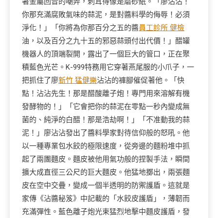
著金屬回音的嘲弄，刺耳得像是磨砂紙。「廖沾沾！
你那充滿腐敗氣味的蒜泥，是對醬料學的侮辱！必須
淨化！」「你將為你那百分之五的醬
員工診所 健檢
油，以及百分之九十五的邪惡蒜頭付出代價！」醋罐
機器人的頂端裂開，露出了一個巨大的管口，正在聚
積藍色光芒。K-999特務用它穿著燕尾服的小爪子，一
把抓住了廖
新竹 猛健樂
沾沾的褲腳催促著他。「快
點！沾沾先生！那是醋酸離子炮！專門用來溶解有機
發酵物的！」「它會把你的蒜泥在零點一秒內變成無
菌的、純淨的白醋！那是浩劫啊！」「不准動我的蒜
泥！」廖沾沾發出了醬料學家對待信仰般的怒吼。他
以一種專業包水餃的極限速度，從旁邊的麵粉堆中抓
起了兩團麵皮。麵皮被他用氣功般的捏製手法，瞬間
擴大成直徑三公尺的巨大麵皮。他猛地擲出，兩張麵
皮在空中交疊，變成一個半透明的防禦護盾。這就是
家傳《沾醬秘笈》中記載的「水餃皮護盾」，薄韌而
充滿彈性。藍色離子炮光束猛烈地擊中麵皮護盾，發