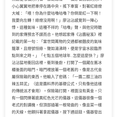
小心翼翼地把車停在路中央，搖下車窗，對著紅綠燈
大喊：「喂！你為什麼咕嚕咕嚕？你倒是紅一下啊！
我要向左轉！綠燈沒用啊！」廖沾沾感覺到一陣心
悸。這種氣味，這種不祥的「咕嚕」聲，與他兒時聽
到的家傳預言不謀而合。他想起家傳《沾醬秘笈》裡
記載的第一句：「當世間萬物的交通都被麵皮的氣味
籠罩，且燈號恒綠、聲如湯沸時，便是宇宙水餃臨界
點到來之時。」「七點五個地球年…怎麼這麼快？」廖
沾沾猛地衝回店裡，衝到後廚，打開了一個藏在舊冰
櫃後面的暗門。暗門裡放著一個老舊的、像是古代金
屬保險箱的東西。他輸入了密碼：「一醬二醋三油四
辣五蒜泥」（這是醬料界的基礎公式，只有像他這樣
的傳統派才會用）。保險箱打開，裡面沒有黃金，只
有一個閃爍著詭異紅色光芒的儀器。這儀器很像一個
老式的對講機，但頂部插著一根彎曲的、像韭菜一樣
的天線。他顫抖著拿起儀器，按下通話鈕。儀器發出