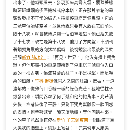
出來了。他轉頭看去，發現那座高聳入雲、覆蓋著鏽
跡斑斑鐵網的多層機械式停車塔，正在那片窄巷的盡
頭散發出不正常的綠光。這棟停車塔是個異類，它的
三號車位始終空著，並且傳說只要有人敢在它面前失
敗十八次，就會被傳送到一個泊車地獄。他已經失敗
了十七次。現在是第十八次。他打了方向盤，車頭朝
著銅獨角獸的方向猛地偏轉。後視鏡發出最後的溫柔
提醒
新竹 肺功能
：「再見，世界。」他沒有撞上獨角
獸，但他那顫抖的車尾卻擦到了停車塔三號車位入口
處的一根古老、佈滿苔蘚的柱子。不是撞擊，而是輕
柔的碰觸，
竹科 健檢
像戀人之間的耳語。接著，一道
濃郁的、像薄荷口香糖一樣的綠色光芒。猛地從柱子
爆發出來，瞬間吞噬了何手殘和他的掀背車。光芒消
失後，窄巷恢復了平靜，只剩下獨角獸雕像一臉困惑
的表情。何手殘感覺一陣天旋地轉，等他回過神來，
他的車子竟然垂直停在
新竹 子宮頸疫苗
一個貼滿了巨
大獎狀的牆壁上。獎狀上寫著：「完美倒車入庫獎——