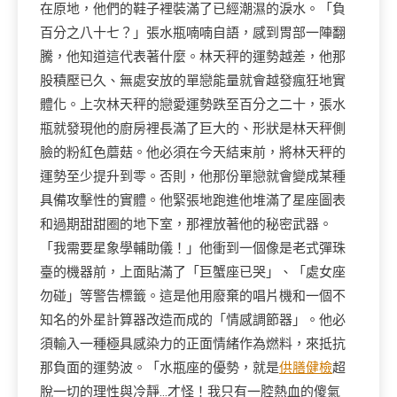
在原地，他們的鞋子裡裝滿了已經潮濕的淚水。「負
百分之八十七？」張水瓶喃喃自語，感到胃部一陣翻
騰，他知道這代表著什麼。林天秤的運勢越差，他那
股積壓已久、無處安放的單戀能量就會越發瘋狂地實
體化。上次林天秤的戀愛運勢跌至百分之二十，張水
瓶就發現他的廚房裡長滿了巨大的、形狀是林天秤側
臉的粉紅色蘑菇。他必須在今天結束前，將林天秤的
運勢至少提升到零。否則，他那份單戀就會變成某種
具備攻擊性的實體。他緊張地跑進他堆滿了星座圖表
和過期甜甜圈的地下室，那裡放著他的秘密武器。
「我需要星象學輔助儀！」他衝到一個像是老式彈珠
臺的機器前，上面貼滿了「巨蟹座已哭」、「處女座
勿碰」等警告標籤。這是他用廢棄的唱片機和一個不
知名的外星計算器改造而成的「情感調節器」。他必
須輸入一種極具感染力的正面情緒作為燃料，來抵抗
那負面的運勢波。「水瓶座的優勢，就是
供膳健檢
超
脫一切的理性與冷靜…才怪！我只有一腔熱血的傻氣