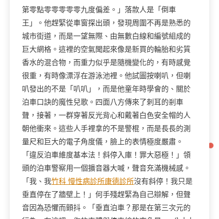
第零點零零零零零九度偏差。」落款人是「倒車
王」。他趕緊從車窗探出頭，發現周圍不再是熟悉的
城市街道，而是一望無際、由無數白線和編號組成的
巨大網格。這裡的空氣聞起來像是新買的輪胎和劣質
香水的混合物，而重力似乎是隨機變化的，有時感覺
很重，有時像漂浮在游泳池裡。他試圖按喇叭，但喇
叭發出的不是「叭叭」，而是他童年時學會的、關於
泊車口訣的魔性兒歌。四面八方傳來了刺耳的剎車
聲，接著，一群穿著反光背心和戴著白色安全帽的人
朝他衝來。這些人手裡拿的不是警棍，而是長長的測
量尺和巨大的電子角度儀，臉上的表情極度嚴肅。
「違反泊車維度基本法！斜停入庫！罪大惡極！」領
頭的泊車警察用一個擴音器大喊，聲音充滿機械感。
「我、我
竹科 慢性病診所
康德診所
沒有斜停！我只是
垂直停在了牆壁上！」何手殘趕緊為自己辯解，但聲
音因為恐懼而顫抖。「垂直泊車？那是在第三次元的