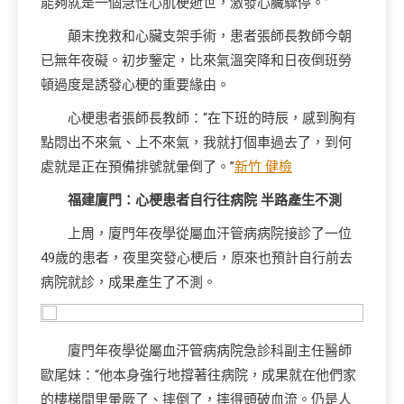
能夠就是一個急性心肌梗逝世，激發心臟驟停。”
顛末挽救和心臟支架手術，患者張師長教師今朝
已無年夜礙。初步鑒定，比來氣溫突降和日夜倒班勞
頓過度是誘發心梗的重要緣由。
心梗患者張師長教師：“在下班的時辰，感到胸有
點悶出不來氣、上不來氣，我就打個車過去了，到何
處就是正在預備排號就暈倒了。”
新竹 健檢
福建廈門：心梗患者自行往病院 半路產生不測
上周，廈門年夜學從屬血汗管病病院接診了一位
49歲的患者，夜里突發心梗后，原來也預計自行前去
病院就診，成果產生了不測。
廈門年夜學從屬血汗管病病院急診科副主任醫師
歐尾妹：“他本身強行地撐著往病院，成果就在他們家
的樓梯間里暈厥了、摔倒了，摔得頭破血流。仍是人