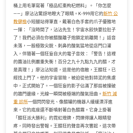
桶上用毛筆寫著「極品紅棗枸杞燃料」。「你怎麼
——」廖沾沾驚訝地瞪大了眼睛。K-999用它的
新竹 公
教健檢
小短腿站得筆直，戴著白色手套的爪子優雅地
一揮：「沒時間了，沾沾先生！宇宙水餃快要拉肚子
了！我們必須在你被醋酸離子炮鎖定前離開！」話音
未落，一股極致尖銳、刺鼻的酸氣猛地從店門口灌
入，伴隨著一個狂妄自大的電子音效：「警告！這裡
的醬油比例嚴重失衡！百分之九十九點九九的醋，才
是真理！」廖沾沾知道，這是他的宿敵，王醋狂，已
經找上門了。他的宇宙冒險，被迫從他對蒜泥的焦慮
中，正式開始了。一個狂妄的影子佔滿了那扇被撞破
的牆門邊緣，光線一瞬間被極端的酸氣扭曲。
新竹 減
重 診所
一個閃閃發光、像醋罐的機器人緩緩漂浮進
來，它的底座還不斷噴射著白色醋霧。它身上掛著
「醋狂派大勝利」的霓虹燈牌，閃爍得讓人眼睛發
疼，同時發出警報。王醋狂的聲音再次響起，這次帶