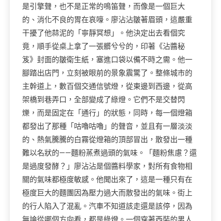
是引擎聲，也不是正常的鳴笛聲，而像是一個巨大
的、消化不良的胃在哀嚎。廖沾沾皺著眉頭，這嚴重
干擾了他蒜泥的「寧靜冥想」。他決定出去看個究
竟，順手從桌上拿了一張髒兮兮的，印著《沾醬秘
笈》封面的皺衛生紙，塞進口袋以備不時之需。他一
腳踏出店門，立刻被眼前的景象震驚了。整條城市的
主幹道上，數百個交通信號燈，從東邊到西邊，從高
架橋到巷弄口，全部變成了綠燈。它們不是交替閃
爍，而是固定在「通行」的狀態，同時，每一個燈箱
都發出了那種「咕嚕咕嚕」的聲音，並且有一層淡淡
的、熱氣騰騰的白霧從燈箱的頂部冒出，散發出一種
難以名狀的——麵粉蒸煮過頭的氣味。「麵粉焦慮？還
是過度發酵？」廖沾沾是個醬料學家，對所有食物相
關的氣味都極度敏感。他聞出來了，這是一種只有在
極度巨大的麵團因為壓力過大而散發出的氣味。街上
的行人陷入了混亂。汽車不知道該走還是該停，因為
無論從哪個方向看，都是綠燈。一個穿著西裝的男人