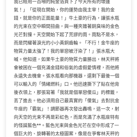
我已經用一百噸的純金箔買下了今天所有的壞運
氣！」「從現在開始，你的運勢由我主宰！我的金
錢，就是你的正面能量！」牛土豪的行為，讓張水瓶
的光束在空中瞬間扭曲，與一種夾雜著銅臭味的金色
光芒對撞。天空開始下起了荒謬的雨。雨點不是水，
而是閃耀著淚光的小小黃銅齒輪。「不行！金牛座的
物質力量太強了！我的單戀被汙染了！」張水瓶大
喊。他知道，如果牛土豪的物質力量勝出，林天秤將
會被困在一個充滿金錢和俗氣的虛假愛情裡，而他將
永遠失去機會。張水瓶看向那機器，還剩下最後一個
可以輸入的「情緒燃料」口。他迅速撕下了貼在他背
後衣領上，那張寫著「我就是個單戀傻瓜」的標籤，
丟了進去。他必須用自己最真實的「傻氣」去對抗金
牛座的「霸氣」！調節器再次發出轟鳴，這一次，射
向天空的光束不再是彩虹色，而是充滿了水瓶座特有
的怪誕藍色**。藍色光束與金色光芒在空中形成了一
個巨大的、旋轉著的太極圖案，像是在爭奪林天秤的