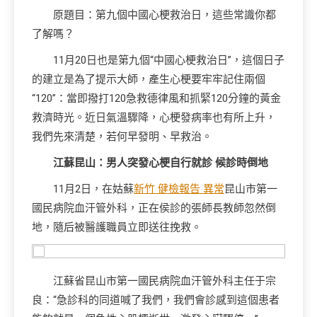
原題目：第九個中國心梗救治日，這些常識你都
了解嗎？
11月20日也是第九個“中國心梗救治日”，這個日子
的建立是為了提示大師，產生心梗要牢牢記住兩個
“120”：當即撥打120急救德律風和抓緊120分鐘的黃金
救濟時光。近日氣溫驟降，心梗發病率也有所上升，
我們先來清楚，若何早發明、早救治。
江蘇昆山：男人突發心梗自行就診 候診時倒地
11月2日，在姑蘇
新竹 健檢報告 異常
昆山市第一
國民病院血汗管外科，正在侯診的張師長教師忽然倒
地，隨后被醫護職員立即送往挽救。
江蘇省昆山市第一國民病院血汗管外科主任于宗
良：“急診科的同道喊了我們，我們會診感到這個患者