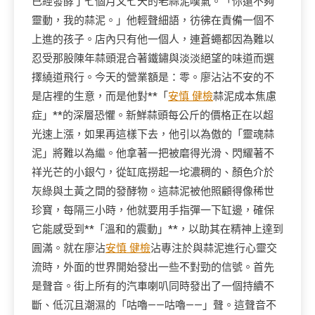
已經發酵了七個月又七天的老蒜泥嘆氣。「你還不夠
靈動，我的蒜泥。」他輕聲細語，彷彿在責備一個不
上進的孩子。店內只有他一個人，連蒼蠅都因為難以
忍受那股陳年蒜頭混合著鐵鏽與淡淡絕望的味道而選
擇繞道飛行。今天的營業額是：零。廖沾沾不安的不
是店裡的生意，而是他對**「
安慎 健檢
蒜泥成本焦慮
症」**的深層恐懼。新鮮蒜頭每公斤的價格正在以超
光速上漲，如果再這樣下去，他引以為傲的「靈魂蒜
泥」將難以為繼。他拿著一把被磨得光滑、閃耀著不
祥光芒的小銀勺，從缸底撈起一坨濃稠的、顏色介於
灰綠與土黃之間的發酵物。這蒜泥被他照顧得像稀世
珍寶，每隔三小時，他就要用手指彈一下缸邊，確保
它能感受到**「溫和的震動」**，以助其在精神上達到
圓滿。就在廖沾
安慎 健檢
沾專注於與蒜泥進行心靈交
流時，外面的世界開始發出一些不對勁的信號。首先
是聲音。街上所有的汽車喇叭同時發出了一個持續不
斷、低沉且潮濕的「咕嚕——咕嚕——」聲。這聲音不