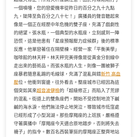
一個噴嚏，您的戀愛機率從昨日的百分之九十九點
九，陡降至負百分之八十七！」廣播員的聲音聽起來
像是一個正在經歷中年危機的雙子座，充滿了戲劇性
的絕望。張水瓶，一個典型的水瓶座，立刻感到一陣
恐慌，這是他患有「星座預報壓力症候群」後的標準
反應。他單戀著住在隔壁棟、經營一家「平衡美學」
咖啡館的林天秤。林天秤完美得像是從黃金分割線中
走出來的藝術品。而張水瓶的人生，則像一團被獅子
座暴君隨意亂踢的毛線球，充滿了混亂與錯
新竹 高血
壓
位。他衝到窗邊，往外看去。整座城市已經因為這
個突如其來
超音波健檢
的「超級修正」而陷入了荒謬
的混亂。街道上的雙魚座們，開始不受控制地流下鹹
鹹的海水淚，他們無法停止地哭泣，導致城市低窪處
已經形成了小型潟湖。那些摩羯座的上班族，嚴格遵
守著廣播中「摩羯座今天適合原地踏步，否則將失去
襪子」的指令。數百名西裝筆挺的摩羯座正整齊地站