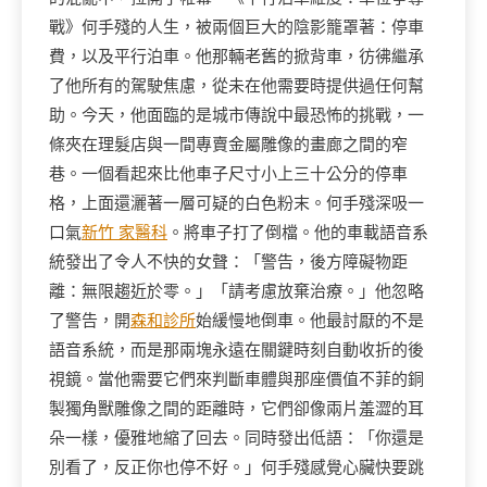
戰》何手殘的人生，被兩個巨大的陰影籠罩著：停車
費，以及平行泊車。他那輛老舊的掀背車，彷彿繼承
了他所有的駕駛焦慮，從未在他需要時提供過任何幫
助。今天，他面臨的是城市傳說中最恐怖的挑戰，一
條夾在理髮店與一間專賣金屬雕像的畫廊之間的窄
巷。一個看起來比他車子尺寸小上三十公分的停車
格，上面還灑著一層可疑的白色粉末。何手殘深吸一
口氣
新竹 家醫科
。將車子打了倒檔。他的車載語音系
統發出了令人不快的女聲：「警告，後方障礙物距
離：無限趨近於零。」「請考慮放棄治療。」他忽略
了警告，開
森和診所
始緩慢地倒車。他最討厭的不是
語音系統，而是那兩塊永遠在關鍵時刻自動收折的後
視鏡。當他需要它們來判斷車體與那座價值不菲的銅
製獨角獸雕像之間的距離時，它們卻像兩片羞澀的耳
朵一樣，優雅地縮了回去。同時發出低語：「你還是
別看了，反正你也停不好。」何手殘感覺心臟快要跳