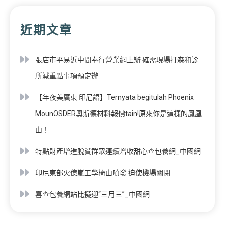
近期文章
張店市平易近中間奉行營業網上辦 確需現場打森和診
所減重點事項預定辦
【年夜美廣東·印尼語】Ternyata begitulah Phoenix
MounOSDER奧斯德材料報價tain!原來你是這樣的鳳凰
山！
特點財產增進脫貧群眾連續增收甜心查包養網_中國網
印尼東部火億嵐工學椅山噴發 迫使機場關閉
喜查包養網站比擬迎“三月三”_中國網