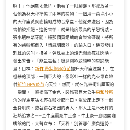
啊！」他絕望地低吼。他看了一眼腳邊。那裡放著一
個他為林天秤準備了兩年的禮物：一個用一萬塊小小
的天秤座黃銅齒輪組成的音樂盒。他從未送出，因為
害怕被拒絕。這份害怕，就是純度最高的單戀情感。
張水瓶咬緊牙關，將那個黃銅齒輪音樂盒砸爛，將所
有的齒輪都倒入「情感調節器」的輸入口。機器發出
刺耳的尖叫，接著，彈珠臺上的燈光開始瘋狂閃爍，
發出警告。「能量超載！檢測到極致純粹的單戀能
量！目標：
新竹 帶狀皰疹疫苗
提升天秤座運勢！」在
機器的頂部，一個巨大的、像彩虹一樣的光束筆直地
射
新竹 HPV疫苗
向天空。然而，就在光束衝出屋頂的
一瞬間，一輛塗滿了金色、裝飾著巨大公牛
森和診所
角的悍馬車猛地停在咖啡館門口。駕駛座上走下一個
全身肌肉、戴著鑽石項圈的男人，那人正是林天秤的
狂熱追求者——金牛座霸總牛土豪。牛土豪一腳踢開咖
啡館的門，大聲宣布：「天秤！別管那什麼負運勢！