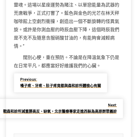
靈魂。這場以星座運勢為賭注、以單戀能量為武器的
荒唐戰爭，正式打響了。藍色與金色的光芒在林天秤
咖啡館上空劇烈衝撞，創造出一個不斷旋轉的怪異氣
旋。或許是你測血壓的時辰血壓下降，這個時辰我們
是不克不及隨意含服硝酸甘油的，有能夠會減輕病
情。”
闊別心梗，重在預防。不論是在降溫氣象下仍是
在日常平凡，都應當好好維護我們的心臟。
Previous:
嗓子疼、牙疼、肚子疼竟都與森和診所體檢心有關
Next:
戰森和診所減重勝高反、缺氧，北京醫療專家走進西躲為高原群眾義診