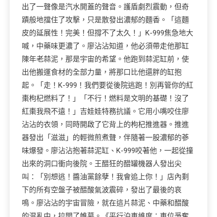
出了一聲像是汽水開蓋的聲音。護盾劇烈震動，但奇
蹟般地擋住了攻擊，只是散發出濃郁的麵香。「這麵
皮的延展性！完美！但撐不了太久！」K-999焦急地大
喊，中藥味更濃了。廖沾沾知道，他必須帶走他那缸
陳年老蒜泥，那是宇宙的希望。他跑到蒜泥缸前，使
出他搬運食材的全部力量，將那口比他還胖的缸抱
起。「走！K-999！我們要從後院逃跑！別再管你的紅
棗枸杞燃料了！」「不行！燃料是文明的基礎！沒了
紅棗我飛不遠！」吉娃娃特務抗議。它用小嘴咬住廖
沾沾的衣領，同時開啟了它背上的枸杞推進器。推進
器發出「滋滋」的輕微煎煮聲，伴隨著一股濃郁的蔘
味爆發。廖沾沾抱著蒜泥缸、K-999咬著他，一起從撞
出來的洞口衝向後院。王醋狂的醋罐機器人發出尖
叫：「別想逃！醬油黨餘孽！我會追上你！」店內剩
下的所有空盤子被醋酸氣波震碎，發出了最後的哀
鳴。廖沾沾的宇宙冒險，就在這片蒜泥、中藥和醋酸
的混亂中，拉開了帷幕。《平行泊車維度：車位爭奪