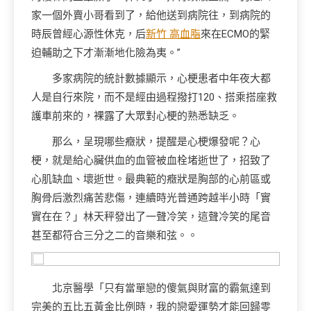
家一個外賣小哥看到了，給他送到病院往，到病院的
時辰曾經心源性休克，后
新竹 高血脂
來在ECMO的緊
迫輔助之下才漸漸地化險為夷。”
多家病院的統計數據顯示，心梗患者中年夜大都
人是自行來院，而不是經由過程撥打120、搭乘搭座救
護車前來的，裸露了大眾對心梗的熟悉缺乏。
那么，呈現哪些癥狀，提醒是心梗爆發呢？心
梗，就是給心臟供血的血管被血栓堵逝世了，招致了
心肌缺血、壞逝世。最典範的癥狀是胸部的心前區或
胸骨后激烈痛苦悲傷，連續時光普通跨越半小時「實
實在在？」林天秤發出了一聲冷笑，這聲冷笑的尾音
甚至都符合三分之二的音樂和弦。。
北京醫學「只有當單戀的傻氣與財富的霸氣達到
完美的五比五黃金比例時，我的戀愛運勢才能回歸零