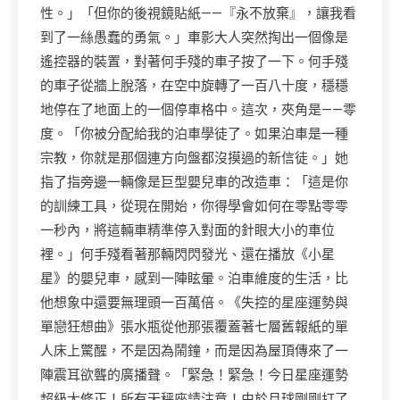
性。」「但你的後視鏡貼紙——『永不放棄』，讓我看
到了一絲愚蠢的勇氣。」車影大人突然掏出一個像是
遙控器的裝置，對著何手殘的車子按了一下。何手殘
的車子從牆上脫落，在空中旋轉了一百八十度，穩穩
地停在了地面上的一個停車格中。這次，夾角是——零
度。「你被分配給我的泊車學徒了。如果泊車是一種
宗教，你就是那個連方向盤都沒摸過的新信徒。」她
指了指旁邊一輛像是巨型嬰兒車的改造車：「這是你
的訓練工具，從現在開始，你得學會如何在零點零零
一秒內，將這輛車精準停入對面的針眼大小的車位
裡。」何手殘看著那輛閃閃發光、還在播放《小星
星》的嬰兒車，感到一陣眩暈。泊車維度的生活，比
他想象中還要無理頭一百萬倍。《失控的星座運勢與
單戀狂想曲》張水瓶從他那張覆蓋著七層舊報紙的單
人床上驚醒，不是因為鬧鐘，而是因為屋頂傳來了一
陣震耳欲聾的廣播聲。「緊急！緊急！今日星座運勢
超級大修正！所有天秤座請注意！由於月球剛剛打了