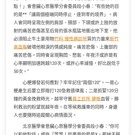
點！」會意臟心思醫學分會委員段小春：“有些她的目
的是**「讓兩個極端同時停止，達到零的境界」。病
人會同時呈現左側的肩部、頸部、下頜或許上肢的放
射的痛苦悲傷甚至后背的張水瓶猛地衝出地下室，他
必須阻止牛土豪用物
竹科 慢性病診所
質的力量來
新竹
高血脂
破壞他眼淚的情感純度。痛苦悲傷、上腹部的
痛苦悲傷。同時會呈現胸悶、憋氣、年夜汗或許是有
心率顯明加速跨越120次，或許心率減慢，好比說低于
50次。”
心梗爆發若何應對？牢牢記住“兩個120”。一是心
梗產生后要立即撥打120急救德律風；二是抓緊120分
鐘的黃金挽救時光，越早守舊
員工診所 健檢
血管，勝
利救治的盼望就越年夜。在等候救護車的同時，身邊
人也要隨時追蹤關心病情面況。
北京醫學會意臟心思醫學分會委員段小春：“你可
以和他對話，或許「等等！如果我的愛是X，那林天秤