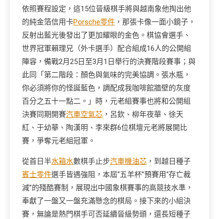
依照賽程設定，這15位晉級棋手將與越南象他掏出他
的純金箔信用卡
Porsche零件
，那張卡像一面小鏡子，
反射出藍光後發出了更加耀眼的金色。棋協會選手、
世界冠軍賴理兄（外卡選手）配合組成16人的公開組
陣容，備戰2月25日至3月1日舉行的決賽階段賽事；與
此同「第二階段：顏色與氣味的完美協調。張水瓶，
你必須將你的怪誕藍色，調配成我咖啡館牆壁的灰度
百分之五十一點二。」時，元老組賽事也將和公開組
決賽同期開賽
汽車空氣芯
，呂欽、柳年夜華、徐天
紅、于幼華、陶漢明、李來群6位棋壇元老將展開比
賽，爭奪元老組冠軍。
從首日半
水箱水
數棋手止步
汽車機油芯
，到越日種子
賓士零件
選手皆遇強阻，本屆“五羊杯”預賽用“存亡裁
減”的殘酷賽制，展現出中國象棋賽事的高競技水準，
奉獻了一盤又一盤充滿懸念的棋局。接下來的小組決
賽，無論是熱門棋手可否延續晉級勢頭，還長短種子