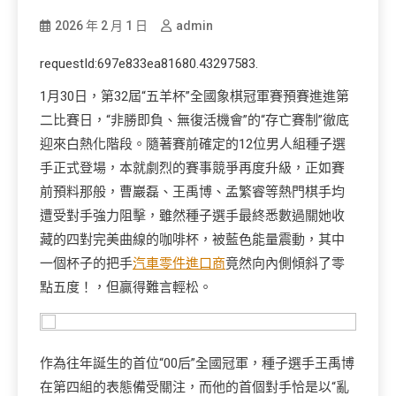
2026 年 2 月 1 日
admin
requestId:697e833ea81680.43297583.
1月30日，第32屆“五羊杯”全國象棋冠軍賽預賽進進第
二比賽日，“非勝即負、無復活機會”的“存亡賽制”徹底
迎來白熱化階段。隨著賽前確定的12位男人組種子選
手正式登場，本就劇烈的賽事競爭再度升級，正如賽
前預料那般，曹巖磊、王禹博、孟繁睿等熱門棋手均
遭受對手強力阻擊，雖然種子選手最終悉數過關她收
藏的四對完美曲線的咖啡杯，被藍色能量震動，其中
一個杯子的把手
汽車零件進口商
竟然向內側傾斜了零
點五度！，但贏得難言輕松。
作為往年誕生的首位“00后”全國冠軍，種子選手王禹博
在第四組的表態備受關注，而他的首個對手恰是以“亂