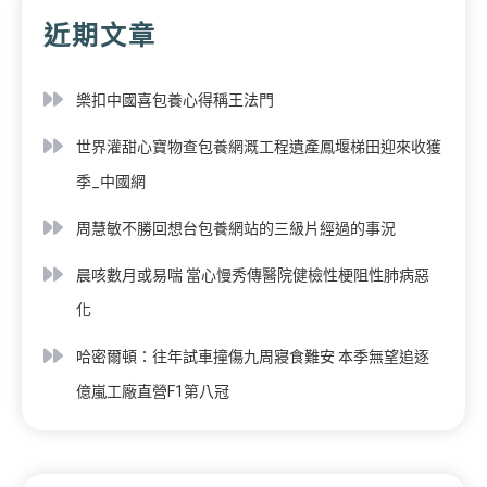
近期文章
樂扣中國喜包養心得稱王法門
世界灌甜心寶物查包養網溉工程遺產鳳堰梯田迎來收獲
季_中國網
周慧敏不勝回想台包養網站的三級片經過的事況
晨咳數月或易喘 當心慢秀傳醫院健檢性梗阻性肺病惡
化
哈密爾頓：往年試車撞傷九周寢食難安 本季無望追逐
億嵐工廠直營F1第八冠