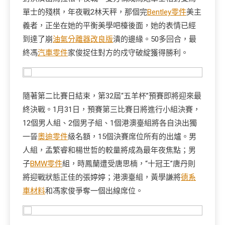
單士的殘棋，年夜戰2林天秤，那個完
Bentley零件
美主
義者，正坐在她的平衡美學吧檯後面，她的表情已經
到達了崩
油氣分離器改良版
潰的邊緣。50多回合，最
終馮
汽車零件
家俊捉住對方的戍守破綻獲得勝利。
隨著第二比賽日結束，第32屆“五羊杯”預賽即將迎來最
終決戰。1月31日，預賽第三比賽日將進行小組決賽，
12個男人組、2個男子組、1個港澳臺組將各自決出獨
一晉
奧迪零件
級名額，15個決賽席位所有的出爐。男
人組，孟繁睿和楊世哲的較量將成為最年夜焦點；男
子
BMW零件
組，時鳳蘭遭受唐思楠，“十冠王”唐丹則
將迎戰狀態正佳的張婷婷；港澳臺組，黃學謙將
德系
車材料
和馮家俊爭奪一個出線席位。