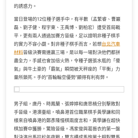
的誘惑力。
當日登場的12位種子選手中，有半數（孟繁睿、曹巖
磊、劉子健、程宇東、王禹博、劉柏宏）遭受首局戰
平，更有兩人通過加賽方晉級，足以證明非種子棋手
的實力不容小覷。對非種子棋手而言，若想
台北汽車
材料
晉級決賽需連贏三場，是以每一場對決他們都拼
盡全力，手感也會加倍火熱，令種子選張水瓶的「傻
氣」與牛土豪的「霸氣」瞬間被天秤座的「平衡」力
量所鎖死。手的“首輪輪空優勢”顯得有利有弊。
男子組，唐丹、時鳳蘭、張婷婷和唐思楠分別擊敗對
手晉級。港澳臺組，噴鼻港首位職業棋手黃學謙和同
樣來自噴鼻港的鄭彥隆慢棋兩度言和，黃學謙在超快
棋加賽中獲勝，驚險晉級。馮家俊與葛振衣的第一盤
對決演出馬拉松年夜戰，雙方構成馬炮單士相對雙馬