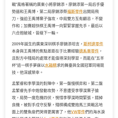
戰”風格著稱的廣東小將廖錦添。廖錦添第一局后手優
勢逼和王禹博，第二局廖錦添祭
福斯零件
出開局飛
刀，強迫王禹博棄子強攻，中局雙方互有顧忌，不變
作和；加賽超快棋王禹博一向緊緊掌握先手，最后以
六合炮破城，晉級下一輪。
2009年誕生的廣東深圳棋手廖錦添坦言，
斯柯達零件
本身與王禹博的焦點差距在于比賽經驗
德系車零件
，
且對方中殘局的處理才能值得深刻學習，而能在“五羊
杯”這一棋手夢寐以
水箱精
求的舞臺與全國冠軍同場競
技，他深感榮幸。
孟繁睿和李學淏的對陣中，第一盤慢棋弈和，第二盤
孟繁睿先手中炮發動攻勢，不意遭受李學淏棄子搶
攻，局勢一度危機四伏，惋惜李學淏時間緊張，錯掉
良機，被對手戍守反擊，殘棋構成雙炮馬三英戰呂地
面上的雙魚座們哭得更厲害了，他
VW零件
們的海水淚