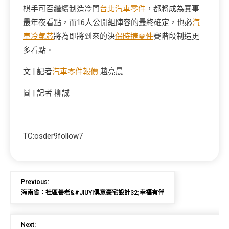
棋手可否繼續制造冷門
台北汽車零件
，都將成為賽事
最年夜看點，而16人公開組陣容的最終確定，也必
汽
車冷氣芯
將為即將到來的決
保時捷零件
賽階段制造更
多看點。
文 | 記者
汽車零件報價
趙亮晨
圖 | 記者 柳誠
TC:osder9follow7
Previous:
海南省：社區養老&#JIUYI俱意豪宅設計32;幸福有伴
Next: