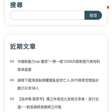
搜尋
搜尋
近期文章
中國新動力car 備受“一帶一路”OSDER奧斯德汽車材料
客商喜愛
越南下龍灣游船傾覆變亂逝世亡人JIUYI俱意空間設計
數已升至38人
【孫祥偉 葉彥岑】儒之年夜找九宮格分享者，其行也
遠——劉長煥師長教師之印象