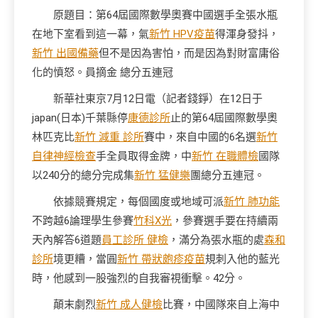
原題目：第64屆國際數學奧賽中國選手全張水瓶
在地下室看到這一幕，氣
新竹 HPV疫苗
得渾身發抖，
新竹 出國備藥
但不是因為害怕，而是因為對財富庸俗
化的憤怒。員摘金 總分五連冠
新華社東京7月12日電（記者錢錚）在12日于
japan(日本)千葉縣停
康德診所
止的第64屆國際數學奧
林匹克比
新竹 減重 診所
賽中，來自中國的6名選
新竹
自律神經檢查
手全員取得金牌，中
新竹 在職體檢
國隊
以240分的總分完成集
新竹 猛健樂
團總分五連冠。
依據競賽規定，每個國度或地域可派
新竹 肺功能
不跨越6論理學生參賽
竹科X光
，參賽選手要在持續兩
天內解答6道題
員工診所 健檢
，滿分為張水瓶的處
森和
診所
境更糟，當圓
新竹 帶狀皰疹疫苗
規刺入他的藍光
時，他感到一股強烈的自我審視衝擊。42分。
顛末劇烈
新竹 成人健檢
比賽，中國隊來自上海中