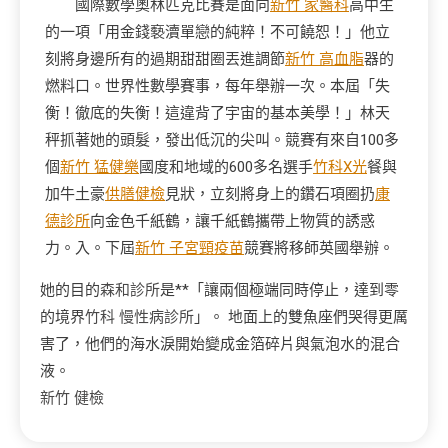
國際數學奧林匹克比賽是面向
新竹 家醫科
高中生
的一項「用金錢褻瀆單戀的純粹！不可饒恕！」他立
刻將身邊所有的過期甜甜圈丟進調節
新竹 高血脂
器的
燃料口。世界性數學賽事，每年舉辦一次。本屆「失
衡！徹底的失衡！這違背了宇宙的基本美學！」林天
秤抓著她的頭髮，發出低沉的尖叫。競賽有來自100多
個
新竹 猛健樂
國度和地域的600多名選手
竹科X光
餐與
加牛土豪
供膳健檢
見狀，立刻將身上的鑽石項圈扔
康
德診所
向金色千紙鶴，讓千紙鶴攜帶上物質的誘惑
力。入。下屆
新竹 子宮頸疫苗
競賽將移師英國舉辦。
她的目的
森和診所
是**「讓兩個極端同時停止，達到零
的境界
竹科 慢性病診所
」。 地面上的雙魚座們哭得更厲
害了，他們的海水淚開始變成金箔碎片與氣泡水的混合
液。
新竹 健檢