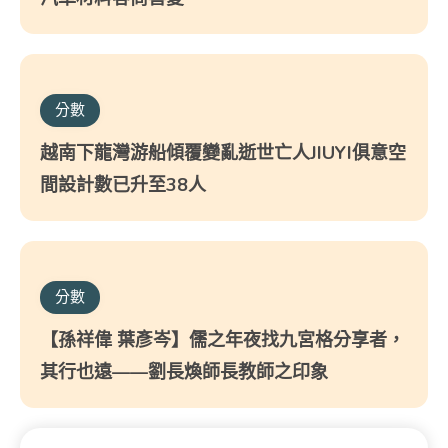
分數
越南下龍灣游船傾覆變亂逝世亡人JIUYI俱意空
間設計數已升至38人
分數
【孫祥偉 葉彥岑】儒之年夜找九宮格分享者，
其行也遠——劉長煥師長教師之印象