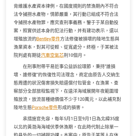
背維護水產資本律例，在國度規則的禁漁期內不符合
法令捕撈水產物，情節嚴重，其行動已組成不符合法
令捕撈水產物罪，應究查刑事義務。鑒于于某自動投
案，照實供述本身的犯法行動，并有建功表示，還以
增殖放流的
Bentley零件
方法修復被損壞的陸地生態與
漁業資本，對其可從輕、從寬處分。終極，于某被法
院判處有期徒
汽車空氣芯
刑10個月。
在刑事附帶平易近事公益訴訟環節，秉持“誰損
壞、誰修復”的恢復性司法理念，商定由原告人交納生
態周遭的狀況傷害損失賠還償付包管金，在漁業、查
察部分全部旅程監視下，在遠洋海域展開年夜範圍增
殖放流，放流苗種總價值不少于120萬元，以此補充對
陸地生態
Porsche零件
形成的損害。
承措施官先容，每年5月1日至9月1日為北緯35度
以北的黃渤海海域伏季休漁期，在此時代制止除單一
釣具外的一切捕撈功課。本案中，原告于某等人在休