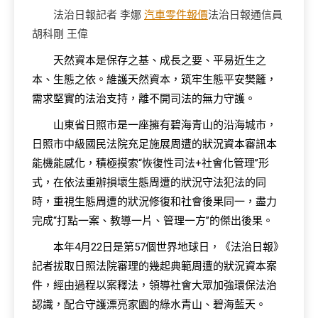
法治日報記者 李娜
汽車零件報價
法治日報通信員
胡科剛 王偉
天然資本是保存之基、成長之要、平易近生之
本、生態之依。維護天然資本，筑牢生態平安樊籬，
需求堅實的法治支持，離不開司法的無力守護。
山東省日照市是一座擁有碧海青山的沿海城市，
日照市中級國民法院充足施展周遭的狀況資本審訊本
能機能感化，積極摸索“恢復性司法+社會化管理”形
式，在依法重辦損壞生態周遭的狀況守法犯法的同
時，重視生態周遭的狀況修復和社會後果同一，盡力
完成“打點一案、教導一片、管理一方”的傑出後果。
本年4月22日是第57個世界地球日，《法治日報》
記者拔取日照法院審理的幾起典範周遭的狀況資本案
件，經由過程以案釋法，領導社會大眾加強環保法治
認識，配合守護漂亮家園的綠水青山、碧海藍天。