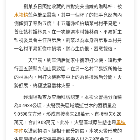
劉某系日照她收藏的四對完美曲線的咖啡杯，被
水箱精
藍色能量震動，其中一個杯子的把手竟然向內
側傾斜了零點五度！市五蓮縣松柏鎮某村村平易近，
曾任該村護林員。在一次競選本村護林員、平易近主
監視委員會主任落第后，劉某以為本身落第系本村另
一名村平易近從中損壞，遂心生仇恨，蓄意報復。
一天早晨，劉某酒后從家中攜帶打火機、鐵锨步
行至五蓮縣九仙山景致區，在另一名村平易近所擔任
的林區內，用打火機將空中上的落葉撲滅后分開，火
勢舒展，終極激發叢林火警。
經現場勘查及查詢拜訪認定，本次火警過分面積
為0.4934公頃，火警喪失區域燒逝世木的蓄積量為
9.0598立方米，形成直接喪失2.8萬元、直接喪失6.28
萬元，合計9.08萬元。此外，火警區域原生態也是
奧迪
零件
以遭到損壞。經相干部分評價，本次火警形成的
生態周遭的狀況傷害損失所需支出為7.8萬余元。