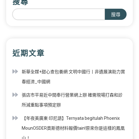
搜尋
搜尋
近期文章
新華全媒+甜心查包養網·文明中國行丨非遺展演助力賞
春經濟_中國網
張店市平易近中間奉行營業網上辦 確需現場打森和診
所減重點事項預定辦
【年夜美廣東·印尼語】Ternyata begitulah Phoenix
MounOSDER奧斯德材料報價tain!原來你是這樣的鳳凰
山！