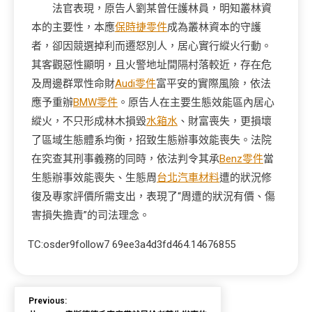
法官表現，原告人劉某曾任護林員，明知叢林資
本的主要性，本應
保時捷零件
成為叢林資本的守護
者，卻因競選掉利而遷怒別人，居心實行縱火行動。
其客觀惡性顯明，且火警地址間隔村落較近，存在危
及周邊群眾性命財
Audi零件
富平安的實際風險，依法
應予重辦
BMW零件
。原告人在主要生態效能區內居心
縱火，不只形成林木損毀
水箱水
、財富喪失，更損壞
了區域生態體系均衡，招致生態辦事效能喪失。法院
在究查其刑事義務的同時，依法判令其承
Benz零件
當
生態辦事效能喪失、生態周
台北汽車材料
遭的狀況修
復及專家評價所需支出，表現了“周遭的狀況有價、傷
害損失擔責”的司法理念。
TC:osder9follow7 69ee3a4d3fd464.14676855
Previous: