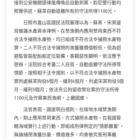
接到公安機關德律風傳喚后自動到案，對犯警行動均
照實供述，蘇某自動退繳所有的守法所得1100元。
日照市嵐山區國民法院審理以為，蘇某、宋某違
背維護水產資本律例，在禁漁期內應用禁用東西不符
合法令捕撈水產物，均已組成不符合法令捕撈水產物
罪。二人不符合法令捕撈的漁獲雖價值較低，但為迴
避監管裝配船舶定位裝備，客觀惡性顯明，依法應予
懲辦。法院綜合考量二人自首、自動退繳守法所得等
情節，按照相干法令規則，以不符合法令捕撈水產物
罪判處蘇某拘役6個月、緩刑6個月，判處宋某拘役5個
月、緩刑5個月；依法充公拘留收禁在案的守法所得
1100元及作案東西漁網，上繳國庫。
法官表現，國度明白規則，在陸地水域禁漁期
內，制止應用禁用東西、方式捕撈水產物。在我國管
轄海域實行上述行動，即組成刑律例定的“情節嚴重”，
無論捕撈漁獲份量、價值幾多，均會被究查刑事義