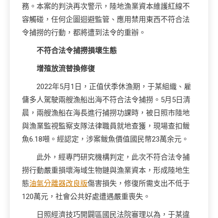
務。本案的判決再次警示，陸地漁業資本維護紅線不
容觸碰，任何企圖迴避監管、應用禁用東西不符合法
令捕撈的行動，都將遭到法令的重辦。
不符合法令捕撈損壞生態
增殖放流替換修復
2022年5月1日，正值伏季休漁期，于某組織、雇
傭多人駕駛兩艘漁船出海不符合法令捕撈。5月5日清
晨，兩艘漁船在海長進行捕撈功課時，被日照市陸地
與漁業監視監察支隊法律職員就地查獲，現場查扣鲅
魚6.18噸。經認定，涉案鲅魚價值國民幣23萬余元。
此外，經專門研究機構判定，此次不符合法令捕
撈行動嚴重損壞海域生物鏈與漁業資本，形成陸地生
態
油氣分離器改良版
傷害損失，修復所需支出不低于
120萬元，社會公共好處遭遇嚴重喪失。
日照經濟技巧開闢區國民法院審理以為，于某違