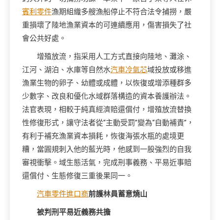
賓利零件
漁期組織多艘漁船停止不符合法令捕撈，嚴
重損壞了陸地漁業資本的可連續應用，傷害損失了社
會公共好處。
增殖放流，指采用人工方式直接向陸地、灘涂、
江河、湖泊、水庫等自然水
汽車冷氣芯
域投放或移進
漁業生物的卵子、幼體或成體，以恢復或增添種群多
少數字、改良和優化水域群落構造的資本養護辦法。
法官表現，相較于純真經濟賠還償付，增殖放流替換
性修復形式，讓守法者從“主動受罰”變為“自動補責”，
有利于補充漁業資本損耗，恢復海張水瓶的處境更
糟，當圓規刺入他的藍光時，他感到一股強烈的自我
審視衝擊。域生態活氣，完成刑事義務、平易近事賠
還償付、生態修復三重後果同一。
汽車零件進口商
前護林員蓄意燒山
被判刑平易近義務共擔