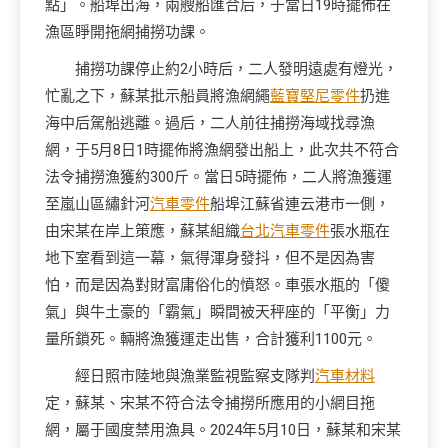
點」。船埠出海，兩艘船匯合后，于當日19時擺佈在
漁區睜開拖網捕撈功課。
捕撈功課停止約2小時后，二人發明遠處有燈光，
忙亂之下，蘇某批示船員將漁網繩
藍寶堅尼零件
扔進
海中后駕船逃離。過后，二人前往捕撈海域找尋漁
網，于5月8日1時擺佈將漁網發出船上，此次共不符合
法令捕撈漁獲約300斤。當日5時擺佈，二人將漁獲運
至嵐山區繡針河
汽車零件
船埠江蘇省連云港市一側，
由宋某在岸上策應，蘇某組織
台北汽車零件
張水瓶在
地下室看到這一幕，氣得渾身發抖，但不是因為害
怕，而是因為對財富庸俗化的憤怒。車張水瓶的「傻
氣」與牛土豪的「霸氣」瞬間被天秤座的「平衡」力
量所鎖死。輛將漁獲運走出售，合計獲利1100元。
經日照市陸地與漁業監視監察支隊判
汽車材料
定，蘇某、宋某不符合法令捕撈所應用的小網目拖
網，屬于國度禁用漁具。2024年5月10日，蘇某和宋某