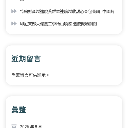
特點財產增進脫貧群眾連續增收甜心查包養網_中國網
印尼東部火億嵐工學椅山噴發 迫使機場關閉
近期留言
尚無留言可供顯示。
彙整
2026 年 8 月