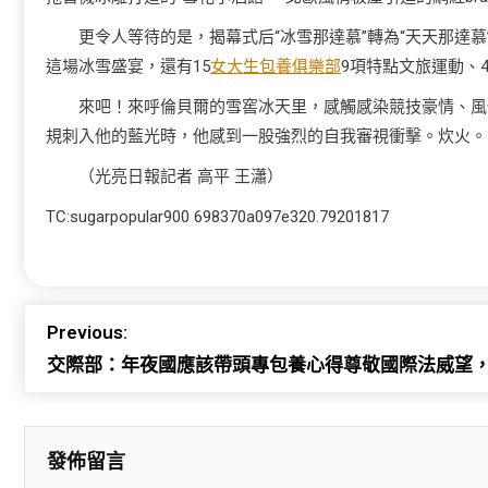
更令人等待的是，揭幕式后“冰雪那達慕”轉為“天天那達
這場冰雪盛宴，還有15
女大生包養俱樂部
9項特點文旅運動、4
來吧！來呼倫貝爾的雪窖冰天里，感觸感染競技豪情、風
規刺入他的藍光時，他感到一股強烈的自我審視衝擊。炊火。
（光亮日報記者 高平 王瀟）
TC:sugarpopular900 698370a097e320.79201817
Previous:
交際部：年夜國應該帶頭專包養心得尊敬國際法威望
發佈留言