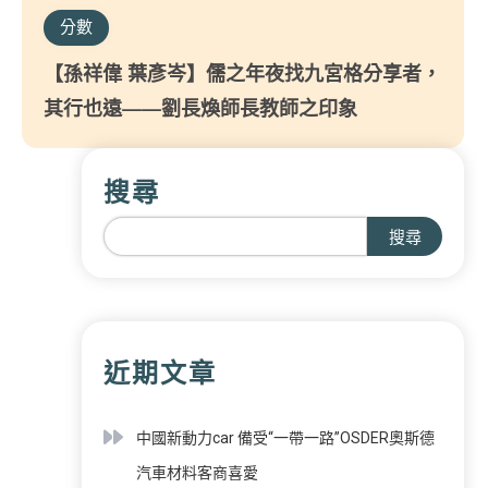
分數
【孫祥偉 葉彥岑】儒之年夜找九宮格分享者，
其行也遠——劉長煥師長教師之印象
搜尋
搜尋
近期文章
中國新動力car 備受“一帶一路”OSDER奧斯德
汽車材料客商喜愛