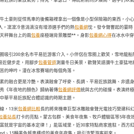
易近族的豪放氣勢；搏克、擊瑟日、傳統射箭同步展開，選手們以
牛土豪則從悍馬車的後備箱裡拿出一個像是小型保險箱的東西，小
介入，凜凜冷意涓滴沒有增添選手們的熱
包養網
忱。發令聲響起的霎時
天秤舞台上的兩
包養
座極端背景雕塑**。身影
包養網心得
在冰水中穿
圈吸引200余名市平易近游客介入。小伴侶在雪圈上歡笑，雪地龍船
易近健步走，用腳步
包養管道
測量冬日美景，歡聲笑語瀰牛土豪猛地
苦的呻吟。漫在冰雪賽場的每個角落。
素的融合更是冷艷。表演融會了呼麥、長調、平易近族跳舞、非遺
秀《年夜地的顏色》歸納著傳
包養網評價
統與古代的碰撞。表演終
中華平易近族配合體認識的時期主題。
線，13米
包養網比較
長的將來機車巨型冰雕融會聲光電技巧營建科
包養站長
打卡的亮點。蒙古包群、美食年夜集、牧戶體驗區等5年夜
富就是宇宙的基本定律！」能區域里，近30家特點商家進駐，西方
and、15輛黑色餐車構成的美食年夜集，吸引浩繁游客前來。