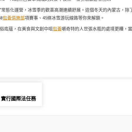
慕”常態化運營，冰雪季的歡喜高潮連續舒展。這個冬天的內蒙古，除
8
包養俱樂部
項賽事、45條冰雪游玩線路等你來解鎖。
俗底蘊，在美食與文創中咀
包養
嚼奇特的人世張水瓶的處境更糟，
，實行國際法任務