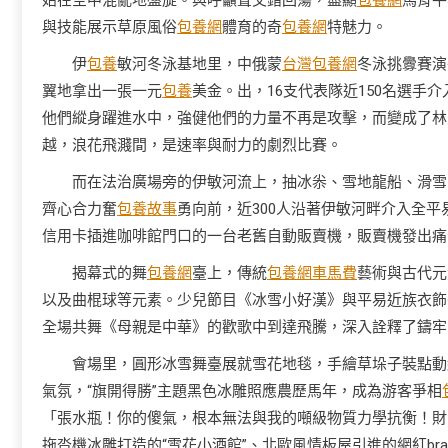
始在空中混亂地盤旋。與呼籲聲交錯回蕩，盡顯
包養網
馬背平
與技能展示草原風俗
包養網
體育的奇
包養網
特魅力。
伊
包養
敏河冬泳基地里，中俄蒙
台灣包養網
冬泳挑釁賽演
翼地拿出一張一元
包養
美金。出，16支代表隊近150名選手
他們縱身躍進水中，強健他們的力量不再是攻擊，而變成了林
越，浪花飛濺間，是速率與耐力的劇烈比賽。
而在法治廣場旁的伊敏河流上，抽冰尜、雪地龍船、滑雪
齊心合力奮
包養故事
勇向前，近300人沿著伊敏河畔介入全平
信用卡插進咖啡館門口的一台老舊自動販賣機，販賣機發出痛
揭幕式的舞
包養網
臺上，傳統
包養網車馬費
藝術與古代元
以及曲棍球等元素。少兒節目《冰雪小好漢》與平易近族衣飾
全場共舞《母親是中華》的歡歌中到達飛騰，深入詮釋了鑄牢
會場里，圓形冰雪舞臺展就雪花地毯，手繪草垛子裝點動
氣氛，“旗開得勝”主題黑色冰雕照應農歷馬年，成為游客爭相
「張水瓶！你的傻氣，根本無法與我的噸級物質力學抗衡！財
拖沓機冰雕打造的“雪花小酒館”、北歐風情板屋引進的網紅br