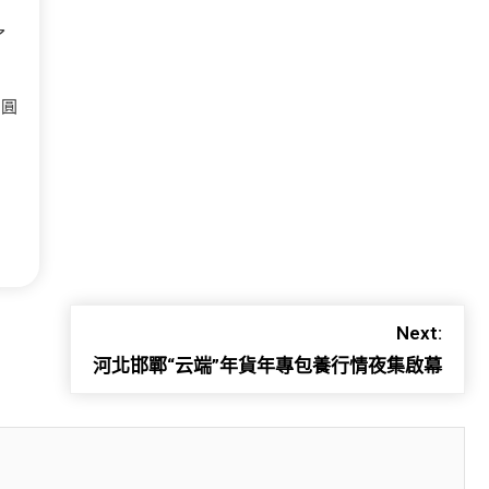
了
當圓
Next:
河北邯鄲“云端”年貨年專包養行情夜集啟幕