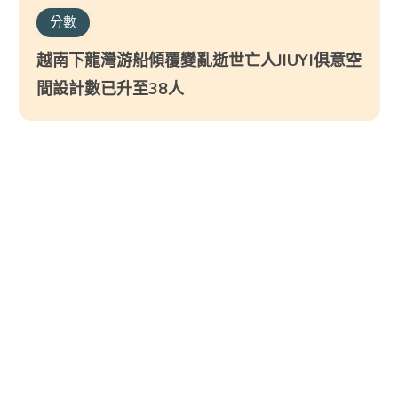
分數
越南下龍灣游船傾覆變亂逝世亡人JIUYI俱意空
間設計數已升至38人