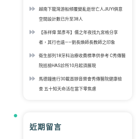
越南下龍灣游船傾覆變亂逝世亡人JIUYI俱意
空間設計數已升至38人
【孫祥偉 葉彥岑】儒之年夜找九宮格分享
者，其行也遠——劉長煥師長教師之印象
衛生部列18牙科治療收費標準供參考 C秀傳醫
院巡檢HAS診所10月起須展現
馬德鐘進行30載首辦音樂會秀傳醫院健康檢
查 五十知天命活在當下零焦慮
近期留言