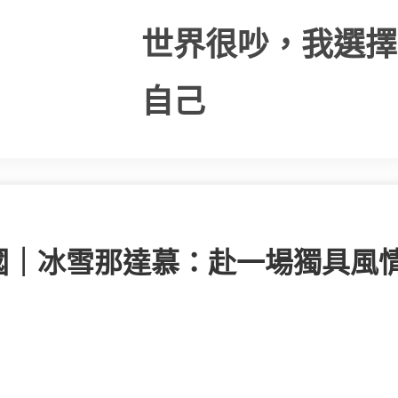
世界很吵，我選擇
自己
國｜冰雪那達慕：赴一場獨具風