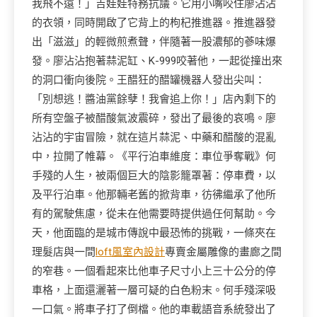
我飛不遠！」吉娃娃特務抗議。它用小嘴咬住廖沾沾
的衣領，同時開啟了它背上的枸杞推進器。推進器發
出「滋滋」的輕微煎煮聲，伴隨著一股濃郁的蔘味爆
發。廖沾沾抱著蒜泥缸、K-999咬著他，一起從撞出來
的洞口衝向後院。王醋狂的醋罐機器人發出尖叫：
「別想逃！醬油黨餘孽！我會追上你！」店內剩下的
所有空盤子被醋酸氣波震碎，發出了最後的哀鳴。廖
沾沾的宇宙冒險，就在這片蒜泥、中藥和醋酸的混亂
中，拉開了帷幕。《平行泊車維度：車位爭奪戰》何
手殘的人生，被兩個巨大的陰影籠罩著：停車費，以
及平行泊車。他那輛老舊的掀背車，彷彿繼承了他所
有的駕駛焦慮，從未在他需要時提供過任何幫助。今
天，他面臨的是城市傳說中最恐怖的挑戰，一條夾在
理髮店與一間
loft風室內設計
專賣金屬雕像的畫廊之間
的窄巷。一個看起來比他車子尺寸小上三十公分的停
車格，上面還灑著一層可疑的白色粉末。何手殘深吸
一口氣。將車子打了倒檔。他的車載語音系統發出了