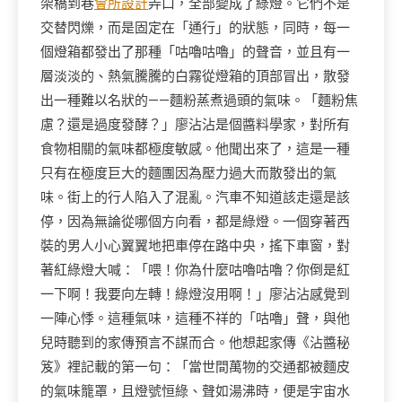
架橋到巷
會所設計
弄口，全部變成了綠燈。它們不是
交替閃爍，而是固定在「通行」的狀態，同時，每一
個燈箱都發出了那種「咕嚕咕嚕」的聲音，並且有一
層淡淡的、熱氣騰騰的白霧從燈箱的頂部冒出，散發
出一種難以名狀的——麵粉蒸煮過頭的氣味。「麵粉焦
慮？還是過度發酵？」廖沾沾是個醬料學家，對所有
食物相關的氣味都極度敏感。他聞出來了，這是一種
只有在極度巨大的麵團因為壓力過大而散發出的氣
味。街上的行人陷入了混亂。汽車不知道該走還是該
停，因為無論從哪個方向看，都是綠燈。一個穿著西
裝的男人小心翼翼地把車停在路中央，搖下車窗，對
著紅綠燈大喊：「喂！你為什麼咕嚕咕嚕？你倒是紅
一下啊！我要向左轉！綠燈沒用啊！」廖沾沾感覺到
一陣心悸。這種氣味，這種不祥的「咕嚕」聲，與他
兒時聽到的家傳預言不謀而合。他想起家傳《沾醬秘
笈》裡記載的第一句：「當世間萬物的交通都被麵皮
的氣味籠罩，且燈號恒綠、聲如湯沸時，便是宇宙水