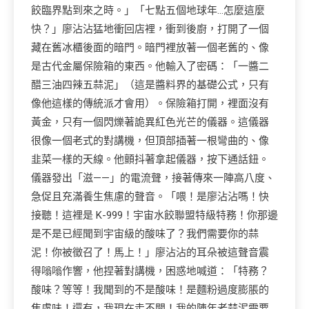
餃臨界點到來之時。」「七點五個地球年…怎麼這麼
快？」廖沾沾猛地衝回店裡，衝到後廚，打開了一個
藏在舊冰櫃後面的暗門。暗門裡放著一個老舊的、像
是古代金屬保險箱的東西。他輸入了密碼：「一醬二
醋三油四辣五蒜泥」（這是醬料界的基礎公式，只有
像他這樣的傳統派才會用）。保險箱打開，裡面沒有
黃金，只有一個閃爍著詭異紅色光芒的儀器。這儀器
很像一個老式的對講機，但頂部插著一根彎曲的、像
韭菜一樣的天線。他顫抖著拿起儀器，按下通話鈕。
儀器發出「滋——」的電流聲，接著傳來一陣高八度、
急促且充滿養生焦慮的聲音。「喂！是廖沾沾嗎！快
接聽！這裡是 K-999！宇宙水餃聯盟特級特務！你那邊
是不是已經聞到宇宙級的酸味了？我們需要你的蒜
泥！你被徵召了！馬上！」廖沾沾的耳朵被這聲音震
得嗡嗡作響，他捏著對講機，困惑地喊道：「特務？
酸味？等等！我聞到的不是酸味！是麵粉過度膨脹的
焦慮味！還有，我現在走不開！我的陳年老蒜泥需要