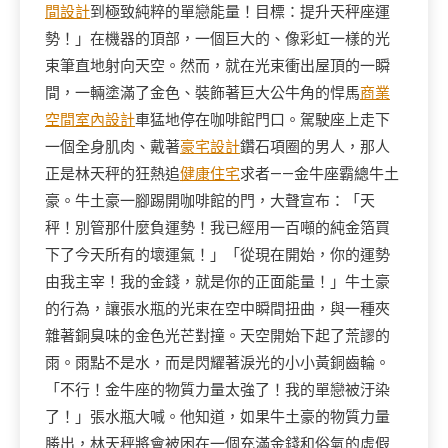
間設計
到極致純粹的單戀能量！目標：提升天秤座運
勢！」在機器的頂部，一個巨大的、像彩虹一樣的光
束筆直地射向天空。然而，就在光束衝出屋頂的一瞬
間，一輛塗滿了金色、裝飾著巨大公牛角的悍馬
商業
空間室內設計
車猛地停在咖啡館門口。駕駛座上走下
一個全身肌肉、戴著
豪宅設計
鑽石項圈的男人，那人
正是林天秤的狂熱追
健康住宅
求者——金牛座霸總牛土
豪。牛土豪一腳踢開咖啡館的門，大聲宣布：「天
秤！別管那什麼負運勢！我已經用一百噸的純金箔買
下了今天所有的壞運氣！」「從現在開始，你的運勢
由我主宰！我的金錢，就是你的正面能量！」牛土豪
的行為，讓張水瓶的光束在空中瞬間扭曲，與一種夾
雜著銅臭味的金色光芒對撞。天空開始下起了荒謬的
雨。雨點不是水，而是閃耀著淚光的小小黃銅齒輪。
「不行！金牛座的物質力量太強了！我的單戀被汙染
了！」張水瓶大喊。他知道，如果牛土豪的物質力量
勝出，林天秤將會被困在一個充滿金錢和俗氣的虛假