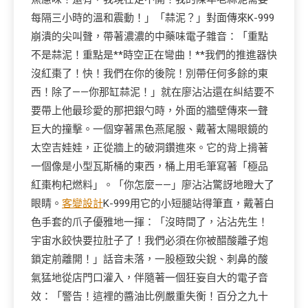
每隔三小時的溫和震動！」「蒜泥？」對面傳來K-999
崩潰的尖叫聲，帶著濃濃的中藥味電子雜音：「重點
不是蒜泥！重點是**時空正在彎曲！**我們的推進器快
沒紅棗了！快！我們在你的後院！別帶任何多餘的東
西！除了——你那缸蒜泥！」就在廖沾沾還在糾結要不
要帶上他最珍愛的那把銀勺時，外面的牆壁傳來一聲
巨大的撞擊。一個穿著黑色燕尾服、戴著太陽眼鏡的
太空吉娃娃，正從牆上的破洞鑽進來。它的背上揹著
一個像是小型瓦斯桶的東西，桶上用毛筆寫著「極品
紅棗枸杞燃料」。「你怎麼——」廖沾沾驚訝地瞪大了
眼睛。
客變設計
K-999用它的小短腿站得筆直，戴著白
色手套的爪子優雅地一揮：「沒時間了，沾沾先生！
宇宙水餃快要拉肚子了！我們必須在你被醋酸離子炮
鎖定前離開！」話音未落，一股極致尖銳、刺鼻的酸
氣猛地從店門口灌入，伴隨著一個狂妄自大的電子音
效：「警告！這裡的醬油比例嚴重失衡！百分之九十