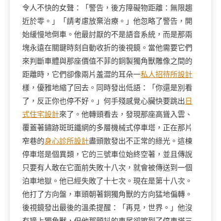
令人不快的女聲：「警告，後方障礙物距離：無限趨
近於零。」「請考慮放棄治療。」他忽略了警告，開
始緩慢地倒車。他最討厭的不是語音系統，而是那兩
塊永遠在關鍵時刻自動收折的後視鏡。當他需要它們
來判斷車體與那座價值不菲的銅製獨角獸雕像之間的
距離時，它們卻像兩片羞澀的耳朵一
私人招待所設計
樣，優雅地縮了回去。同時發出低語：「你還是別看
了，反正你也停不好。」何手殘感覺心臟快要跳出
日
式住宅設計
來了。他轉頭看去，發現那座高聳入雲、
覆蓋著鏽跡斑斑鐵網的多層機械式停車塔，正在那片
窄巷的
身心診所設計
盡頭散發出不正常的綠光。這棟
停車塔是個異類，它的三號車位始終空著，並且傳說
只要有人敢在它面前失敗十八次，就會被傳送到一個
泊車地獄。他已經失敗了十七次。現在是第十八次。
他打了方向盤，車頭朝著銅獨角獸的方向猛地偏轉。
後視鏡發出最後的溫柔提醒：「再見，世界。」他沒