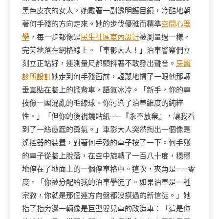
黑色皮衣的女人，她戴著一副透明護目鏡，冷酷地朝
著何手殘的方向走來。她的步伐優雅而精準
空間心理
學
，每一步都像是
民生社區室內設計
被測量過一樣，
完美地落在網格線上。「車影大人！」泊車警察們立
刻立正站好，連測量尺都顫抖著不敢發出聲音。
牙醫
診所設計
她走到何手殘面前，輕蔑地掃了一眼他那輛
垂直貼在牆上的掀背車，語氣冰冷。「新手，你的車
技像一團混亂的毛線球。你污染了泊車維度的純粹
性。」「但你的後視鏡貼紙——『永不放棄』，讓我看
到了一絲愚蠢的勇氣。」車影大人突然掏出一個像是
遙控器的裝置，對著何手殘的車子按了一下。何手殘
的車子從牆上脫落，在空中旋轉了一百八十度，穩穩
地停在了地面上的一個停車格中。這次，夾角是——零
度。「你被分配給我的泊車學徒了。如果泊車是一種
宗教，你就是那個連方向盤都沒摸過的新信徒。」她
指了指旁邊一輛像是巨型嬰兒車的改造車：「這是你