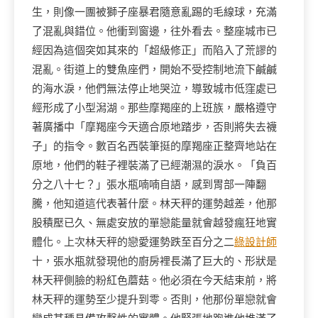
生，則像一團被獅子座暴君隨意亂踢的毛線球，充滿
了混亂與錯位。他衝到窗邊，往外看去。整座城市已
經因為這個突如其來的「超級修正」而陷入了荒謬的
混亂。街道上的雙魚座們，開始不受控制地流下鹹鹹
的海水淚，他們無法停止地哭泣，導致城市低窪處已
經形成了小型潟湖。那些摩羯座的上班族，嚴格遵守
著廣播中「摩羯座今天適合原地踏步，否則將失去襪
子」的指令。數百名西裝筆挺的摩羯座正整齊地站在
原地，他們的鞋子裡裝滿了已經潮濕的淚水。「負百
分之八十七？」張水瓶喃喃自語，感到胃部一陣翻
騰，他知道這代表著什麼。林天秤的運勢越差，他那
股積壓已久、無處安放的單戀能量就會越發瘋狂地實
體化。上次林天秤的戀愛運勢跌至百分之二
綠設計師
十，張水瓶就發現他的廚房裡長滿了巨大的、形狀是
林天秤側臉的粉紅色蘑菇。他必須在今天結束前，將
林天秤的運勢至少提升到零。否則，他那份單戀就會