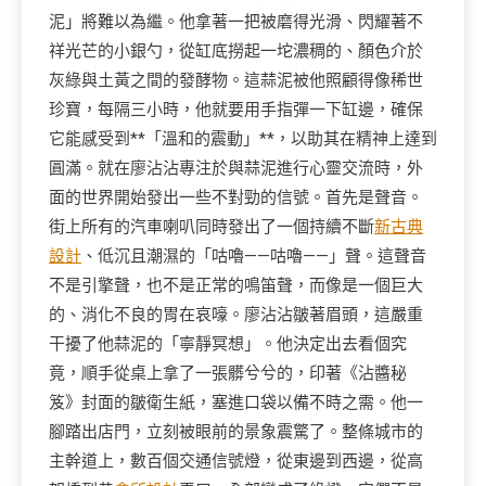
泥」將難以為繼。他拿著一把被磨得光滑、閃耀著不
祥光芒的小銀勺，從缸底撈起一坨濃稠的、顏色介於
灰綠與土黃之間的發酵物。這蒜泥被他照顧得像稀世
珍寶，每隔三小時，他就要用手指彈一下缸邊，確保
它能感受到**「溫和的震動」**，以助其在精神上達到
圓滿。就在廖沾沾專注於與蒜泥進行心靈交流時，外
面的世界開始發出一些不對勁的信號。首先是聲音。
街上所有的汽車喇叭同時發出了一個持續不斷
新古典
設計
、低沉且潮濕的「咕嚕——咕嚕——」聲。這聲音
不是引擎聲，也不是正常的鳴笛聲，而像是一個巨大
的、消化不良的胃在哀嚎。廖沾沾皺著眉頭，這嚴重
干擾了他蒜泥的「寧靜冥想」。他決定出去看個究
竟，順手從桌上拿了一張髒兮兮的，印著《沾醬秘
笈》封面的皺衛生紙，塞進口袋以備不時之需。他一
腳踏出店門，立刻被眼前的景象震驚了。整條城市的
主幹道上，數百個交通信號燈，從東邊到西邊，從高