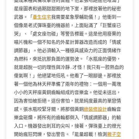
變成某種具備攻擊性的實體。他緊張地跑進他堆滿了
星座圖表和過期甜甜圈的地下室，那裡放著他的秘密
武器。「
養生住宅
我需要星象學輔助儀！」他衝到一
個像是老式彈珠臺的機器前，上面貼滿了「巨蟹座已
哭」、「處女座勿碰」等警告標籤。這是他用廢棄的
唱片機和一個不知名的外星計算器改造而成的「情感
調節器」。他必須輸入一種極具感染力的正面情緒作
為燃料，來抵抗那負面的運勢波。「水瓶座的優勢，
就是超脫一切的理性與冷靜…才怪！我只有一腔熱血的
傻氣啊！」他絕望地低吼。他看了一眼腳邊。那裡放
著一個他為林天秤準備了兩年的禮物：一個用一萬塊
小小的天秤座黃銅齒輪組成的音樂盒。他從未送出，
因為害怕被拒絕。這份害怕，就是純度最高的單戀情
感。張水瓶咬緊牙關，將那個黃銅
綠裝修設計
齒輪音
樂盒砸爛，將所有的齒輪都倒入「情感調節器」的輸
入口。機器發出刺耳的尖叫，接著，彈珠臺上的燈光
開始瘋狂閃爍，發出警告。「能量超載！檢測
親子空