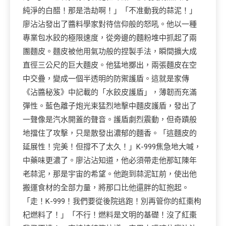
純淨的白醋！那是浩劫啊！」「不准動我的蒜泥！」
廖沾沾發出了醬料學家對待信仰般的怒吼。他以一種
專業包水餃的極限速度，從旁邊的麵粉堆中抓起了兩
團麵皮。麵皮被他用氣功般的捏製手法，瞬間擴大成
直徑三公尺的巨大麵皮。他猛地擲出，兩張麵皮在空
中交疊，變成一個半透明的防禦護盾。這就是家傳
《沾醬秘笈》中記載的「水餃皮護盾」，薄韌而充滿
彈性。藍色離子炮光束猛烈地擊中麵皮護盾，發出了
一聲像是汽水開蓋的聲音。護盾劇烈震動，但奇蹟般
地擋住了攻擊，只是散發出濃郁的麵香。「這麵皮的
延展性！完美！但撐不了太久！」K-999焦急地大喊，
中藥味更濃了。廖沾沾知道，他必須帶走他那缸陳年
老蒜泥，那是宇宙的希望。他跑到蒜泥缸前，使出他
搬運食材的全部力量，將那口比他還胖的缸抱起。
「走！K-999！我們要從後院逃跑！別再管你的紅棗枸
杞燃料了！」「不行！燃料是文明的基礎！沒了紅棗