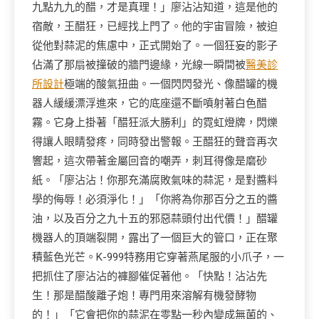
九點九九的醋，才是真理！」廖沾沾知道，這是他的
宿敵，王醋狂，已經找上門了。他的宇宙冒險，被迫
從他對蒜泥的焦慮中，正式開始了。一個狂妄的影子
佔滿了那扇被撞破的牆門邊緣，光線一瞬間被
醫美診
所設計
極端的酸氣扭曲。一個閃閃發光、像醋罐的機
器人緩緩漂浮進來，它的底座還不斷噴射著白色醋
霧。它身上掛著「醋狂派大勝利」的霓虹燈牌，閃爍
得讓人眼睛發疼，同時發出警報。王醋狂的聲音再次
響起，這次帶著金屬回音的嘲弄，刺耳得像是磨砂
紙。「廖沾沾！你那充滿腐敗氣味的蒜泥，是對醬料
學的侮辱！必須淨化！」「你將為你那百分之五的醬
油，以及百分之九十五的邪惡蒜頭付出代價！」醋罐
機器人的頂端裂開，露出了一個巨大的管口，正在聚
積藍色光芒。K-999特務用它穿著燕尾服的小爪子，一
把抓住了廖沾沾的褲腳催促著他。「快點！沾沾先
生！那是醋酸離子炮！專門用來溶解有機發酵物
的！」「它會把你的蒜泥在零點一秒內變成無菌的、