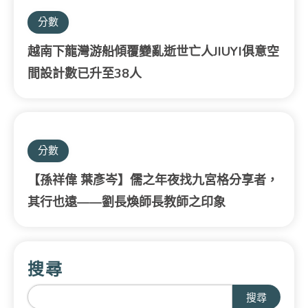
分數
越南下龍灣游船傾覆變亂逝世亡人JIUYI俱意空
間設計數已升至38人
分數
【孫祥偉 葉彥岑】儒之年夜找九宮格分享者，
其行也遠——劉長煥師長教師之印象
搜尋
搜尋