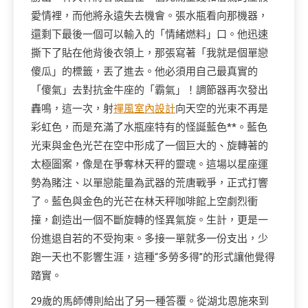
愛情裡，而他將永遠失去機會。張水瓶看向那機器，
還剩下最後一個可以輸入的「情緒燃料」口。他迅速
撕下了貼在他背後衣領上，那張寫著「我就是個單戀
傻瓜」的標籤，丟了進去。他必須用自己最真實的
「傻氣」去對抗金牛座的「霸氣」！調節器再次發出
轟鳴，這一次，射
禪風室內設計
向天空的光束不再是
彩虹色，而是充滿了水瓶座特有的怪誕藍色**。藍色
光束與金色光芒在空中形成了一個巨大的、旋轉著的
太極圖案，像是在爭奪林天秤的靈魂。這場以星座運
勢為賭注、以單戀能量為武器的荒唐戰爭，正式打響
了。藍色與金色的光芒在林天秤咖啡館上空劇烈衝
撞，創造出一個不斷旋轉的怪異氣旋。生計，更是一
份進退自若的不受拘束。多接一單就多一份支出，少
跑一天也不影響生涯，這種“多勞多得”的形式讓他覺得
踏實。
29歲的馬師傅則給出了另一種答覆。從湖北恩施來到