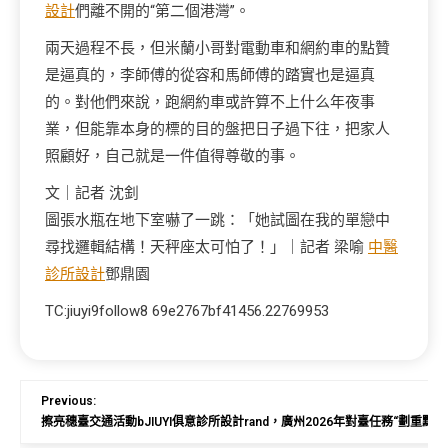
設計
們離不開的“第二個港灣”。
兩天過程不長，但米蘭小哥對電動車和網約車的點贊
是逼真的，李師傅的從容和馬師傅的踏實也是逼真
的。對他們來說，跑網約車或許算不上什么年夜事
業，但能靠本身的標的目的盤把日子過下往，把家人
照顧好，自己就是一件值得尊敬的事。
文｜記者 沈釗
圖張水瓶在地下室嚇了一跳：「她試圖在我的單戀中
尋找邏輯結構！天秤座太可怕了！」｜記者 梁喻
中醫
診所設計
鄧鼎園
TC:jiuyi9follow8 69e2767bf41456.22769953
Previous:
擦亮穗臺交通活動bJIUYI俱意診所設計rand，廣州2026年對臺任務“劃重點”