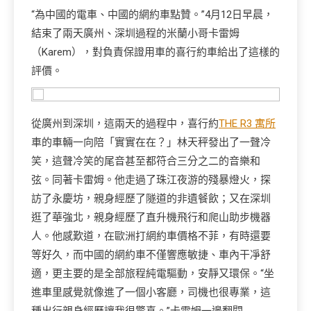
“為中國的電車、中國的網約車點贊。”4月12日早晨，
結束了兩天廣州、深圳過程的米蘭小哥卡雷姆
（Karem），對負責保證用車的喜行約車給出了這樣的
評價。
從廣州到深圳，這兩天的過程中，喜行約
THE R3 寓所
車的車輛一向陪「實實在在？」林天秤發出了一聲冷
笑，這聲冷笑的尾音甚至都符合三分之二的音樂和
弦。同著卡雷姆。他走過了珠江夜游的殘暴燈火，探
訪了永慶坊，親身經歷了隧道的非遺餐飲；又在深圳
逛了華強北，親身經歷了直升機飛行和爬山助步機器
人。他感歎道，在歐洲打網約車價格不菲，有時還要
等好久，而中國的網約車不僅響應敏捷、車內干凈舒
適，更主要的是全部旅程純電驅動，安靜又環保。“坐
進車里感覺就像進了一個小客廳，司機也很專業，這