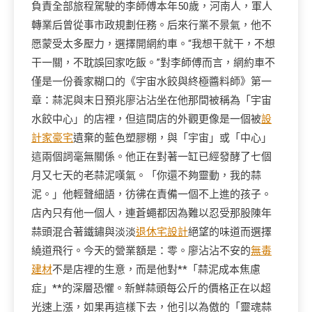
負責全部旅程駕駛的李師傅本年50歲，河南人，軍人
轉業后曾從事市政規劃任務。后來行業不景氣，他不
愿蒙受太多壓力，選擇開網約車。“我想干就干，不想
干一關，不耽誤回家吃飯。”對李師傅而言，網約車不
僅是一份養家糊口的《宇宙水餃與終極醬料師》第一
章：蒜泥與末日預兆廖沾沾坐在他那間被稱為「宇宙
水餃中心」的店裡，但這間店的外觀更像是一個被
設
計家豪宅
遺棄的藍色塑膠棚，與「宇宙」或「中心」
這兩個詞毫無關係。他正在對著一缸已經發酵了七個
月又七天的老蒜泥嘆氣。「你還不夠靈動，我的蒜
泥。」他輕聲細語，彷彿在責備一個不上進的孩子。
店內只有他一個人，連蒼蠅都因為難以忍受那股陳年
蒜頭混合著鐵鏽與淡淡
退休宅設計
絕望的味道而選擇
繞道飛行。今天的營業額是：零。廖沾沾不安的
無毒
建材
不是店裡的生意，而是他對**「蒜泥成本焦慮
症」**的深層恐懼。新鮮蒜頭每公斤的價格正在以超
光速上漲，如果再這樣下去，他引以為傲的「靈魂蒜