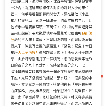
的訓練工具，從現在開始，你得學會如何在零點零零
一秒內，將這輛車精準停入對面的針眼大小的車位
裡。」何手殘看著那輛閃閃發光、還在播放《小星
星》的嬰兒車，感到一陣眩暈。泊車維度的生活，比
他想象中還要無理頭一百萬倍。《失控的星座運勢與
單戀狂想曲》張水瓶從他那張覆蓋著七層舊報
遊艇設
計
紙的單人床上驚醒，不是因為鬧鐘，而是因為屋頂
傳來了一陣震耳欲聾的廣播聲。「緊急！緊急！今日
星座
天母室內設計
運勢超級大修正！所有天秤座請注
意！由於月球剛剛打了一個噴嚏，您的戀愛機率從昨
日的百分之九十九點九，陡降至負百分之八十七！」
廣播員的聲音聽起來像是一個正在經歷中年危機的雙
子座，充滿了戲劇性的絕望。張水瓶，一個典型的水
瓶座，立刻感到一陣恐慌，這是他患有「星座預報壓
力症候群」後的標準反應。他單戀著住在隔壁棟、經
營一家「平衡美學」咖啡館的林天秤。林天秤完美得
像是從黃金分割線中走出來的藝術品。而張水瓶的人