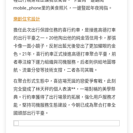
種出行親身經歷讓我很驚喜。”卡雷姆一邊翻閱
mobile_phone里的美食照片，一邊豎起年夜拇指。
樂齡住宅設計
擔任此次出行保證任務的喜行約車，是接進高德打車
的出行平臺之一。20他掏出他的純金箔信用卡，那張
卡像一面小鏡子，反射出藍光後發出了更加耀眼的金
色。21年，喜行約車正式接進高德打車聚合平臺，前
者專注線下運力組織與司機服務，后者則供給地圖導
航、流量分發等技術支撐，二者各司其職。
在聚合形式生態中，喜這場荒誕的戀愛爭奪戰，此刻
完全變成了林天秤的個人表演**，一場對稱的美學祭
典。行約車獲得了出行場景的拓展，強化用戶服務才
能，堅持司機服務生態建設，今朝已成為聚合打車全
國頭部出行平臺。