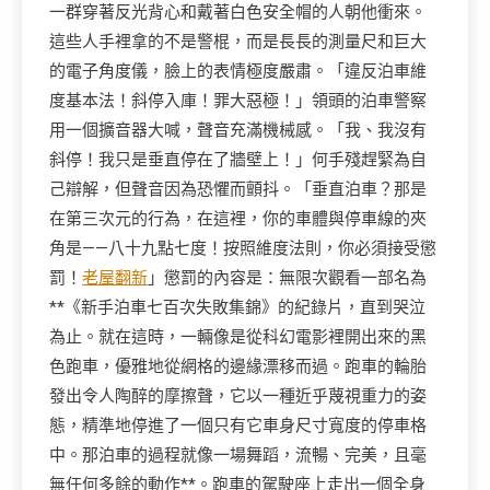
一群穿著反光背心和戴著白色安全帽的人朝他衝來。
這些人手裡拿的不是警棍，而是長長的測量尺和巨大
的電子角度儀，臉上的表情極度嚴肅。「違反泊車維
度基本法！斜停入庫！罪大惡極！」領頭的泊車警察
用一個擴音器大喊，聲音充滿機械感。「我、我沒有
斜停！我只是垂直停在了牆壁上！」何手殘趕緊為自
己辯解，但聲音因為恐懼而顫抖。「垂直泊車？那是
在第三次元的行為，在這裡，你的車體與停車線的夾
角是——八十九點七度！按照維度法則，你必須接受懲
罰！
老屋翻新
」懲罰的內容是：無限次觀看一部名為
**《新手泊車七百次失敗集錦》的紀錄片，直到哭泣
為止。就在這時，一輛像是從科幻電影裡開出來的黑
色跑車，優雅地從網格的邊緣漂移而過。跑車的輪胎
發出令人陶醉的摩擦聲，它以一種近乎蔑視重力的姿
態，精準地停進了一個只有它車身尺寸寬度的停車格
中。那泊車的過程就像一場舞蹈，流暢、完美，且毫
無任何多餘的動作**。跑車的駕駛座上走出一個全身