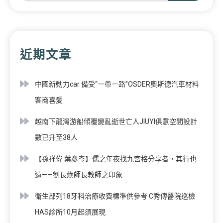
近期文章
中國新動力car 備受“一帶一路”OSDER奧斯德汽車材料
客商喜愛
越南下龍灣游船傾覆變亂逝世亡人JIUYI俱意空間設計
數已升至38人
【孫祥偉 葉彥岑】儒之年夜找九宮格分享者，其行也
遠——劉長煥師長教師之印象
衛生部列18牙科治療收費標準供參考 C秀傳醫院巡檢
HAS診所10月起須展現