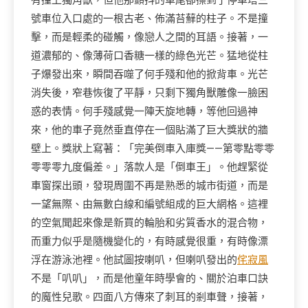
有撞上獨角獸，但他那顫抖的車尾卻擦到了停車塔三
號車位入口處的一根古老、佈滿苔蘚的柱子。不是撞
擊，而是輕柔的碰觸，像戀人之間的耳語。接著，一
道濃郁的、像薄荷口香糖一樣的綠色光芒。猛地從柱
子爆發出來，瞬間吞噬了何手殘和他的掀背車。光芒
消失後，窄巷恢復了平靜，只剩下獨角獸雕像一臉困
惑的表情。何手殘感覺一陣天旋地轉，等他回過神
來，他的車子竟然垂直停在一個貼滿了巨大獎狀的牆
壁上。獎狀上寫著：「完美倒車入庫獎——第零點零零
零零零九度偏差。」落款人是「倒車王」。他趕緊從
車窗探出頭，發現周圍不再是熟悉的城市街道，而是
一望無際、由無數白線和編號組成的巨大網格。這裡
的空氣聞起來像是新買的輪胎和劣質香水的混合物，
而重力似乎是隨機變化的，有時感覺很重，有時像漂
浮在游泳池裡。他試圖按喇叭，但喇叭發出的
侘寂風
不是「叭叭」，而是他童年時學會的、關於泊車口訣
的魔性兒歌。四面八方傳來了刺耳的剎車聲，接著，