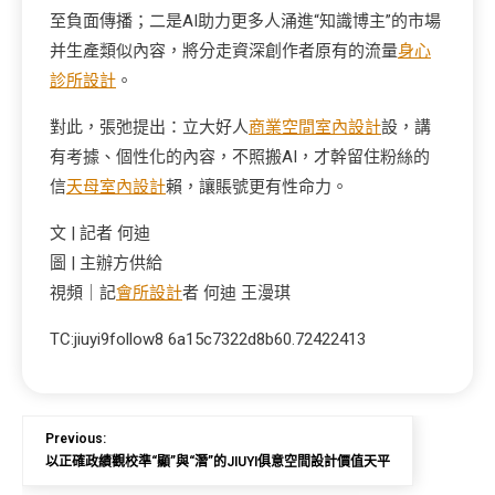
至負面傳播；二是AI助力更多人涌進“知識博主”的市場
并生產類似內容，將分走資深創作者原有的流量
身心
診所設計
。
對此，張弛提出：立大好人
商業空間室內設計
設，講
有考據、個性化的內容，不照搬AI，才幹留住粉絲的
信
天母室內設計
賴，讓賬號更有性命力。
文 | 記者 何迪
圖 | 主辦方供給
視頻｜記
會所設計
者 何迪 王漫琪
TC:jiuyi9follow8 6a15c7322d8b60.72422413
Previous:
以正確政績觀校準“顯”與“潛”的JIUYI俱意空間設計價值天平