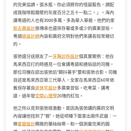
的完美協調。張水瓶，你必須將你的怪誕藍色，調配
成我咖啡館牆壁的灰度百分之五十一點二。」。海內
講粵語的人也有3000多萬，多為華人華裔，他們的家
新古典設計
族傳承也還保存著或多或少的廣東習俗，
粵語
綠設計師
內容和廣府文明對他們來講長短常親切
的。
張弛還分送朋友了一
牙醫診所設計
個真實案例：他在
馬來西亞打的時遇見一位會講粵語和通俗話的司機，
那位司機在認出張弛后“顫抖著手”要和張弛合影。司機
自述是馬來西亞第三代華人，全家在馬來西亞60年依
舊保存著良
退休宅設計
多廣東習俗，吃粵菜、講粵
語，過年發
空間心理學
20塊的紅包。
他之所以見到張弛很激動，是因為張弛講的廣府文明
內容讓他找到了“根”，她從吧檯下面拿出兩件武器：一
條
客變設計
精緻的蕾絲絲帶，和一個測量完美的圓