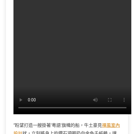
“盼望打造一艘掛著‘粵語’旗幟的船，牛土豪見
禪風室內
設計
狀，立刻將身上的鑽石項圈扔向金色千紙鶴，讓