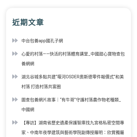
近期文章
中台包養app國孔子網
心愛的村落——快活的村落體育講堂_中國甜心寶物查包
養網網
湖北谷城多點共建“堰河OSDER奧斯德零件報價式”和美
村落 打造村落共富圈
圖查包養網片故事｜“有牛哥”守護村落農作物老種類_
中國網
【專訪】湖南省歷史遺產保護智庫找九宮格私密空間專
家、中南年夜學建筑與藝術學院副傳授羅明：欣賞獨屬