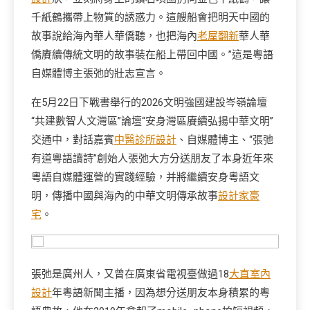
千紙鶴攜帶上物質的誘惑力。這艘船會把明天中國的
故事說給海內華人華僑聽，也把海內
老屋翻新
華人華
僑賡續傳統文明的故事裝在船上帶回中國。”這是粵語
自媒體博主張弛的壯志宣言。
在5月22日下戰書舉行的2026文明強國建設岑嶺論壇
“共建數智人文灣區”論壇“安身灣區賡續弘揚中華文明”
交通中，對話嘉賓
中醫診所設計
、自媒體博主、“張弛
有道粵語讀詩”創始人張弛大方分送朋友了本身近年來
粵語自媒體運營的實踐經驗，并將繼續安身粵語文
明，傳播中國與海內的中華文明傳承故事
設計家豪
宅
。
張弛是廣州人，又曾在廣東省電視臺做過18
大直室內
設計
年粵語新聞主播，因為想分送朋友本身積累的粵